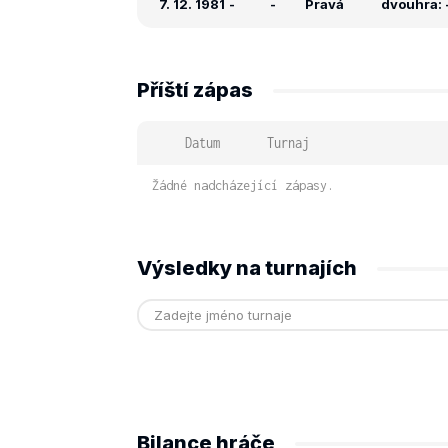
7. 12. 1981
-
-
Pravá
dvouhra: -
Příští zápas
Datum
Turnaj
Žádné nadcházející zápasy.
Výsledky na turnajích
Bilance hráče