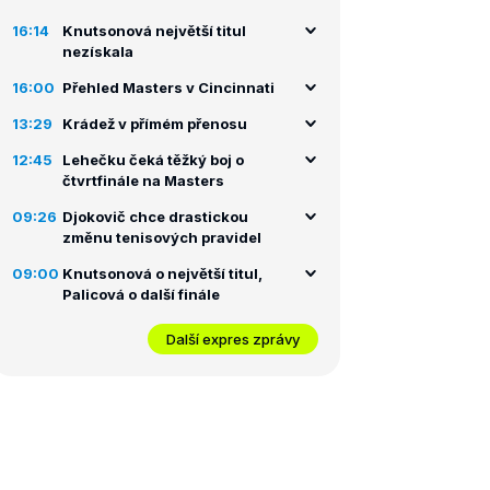
16:14
Knutsonová největší titul
nezískala
16:00
Přehled Masters v Cincinnati
13:29
Krádež v přímém přenosu
12:45
Lehečku čeká těžký boj o
čtvrtfinále na Masters
09:26
Djokovič chce drastickou
změnu tenisových pravidel
09:00
Knutsonová o největší titul,
Palicová o další finále
Další expres zprávy