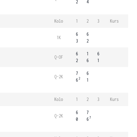
2
4
Kolo
1
2
3
Kurs
6
6
1K
3
2
6
1
6
Q-OF
2
6
1
7
6
Q-2K
2
6
1
Kolo
1
2
3
Kurs
6
7
Q-2K
7
0
6