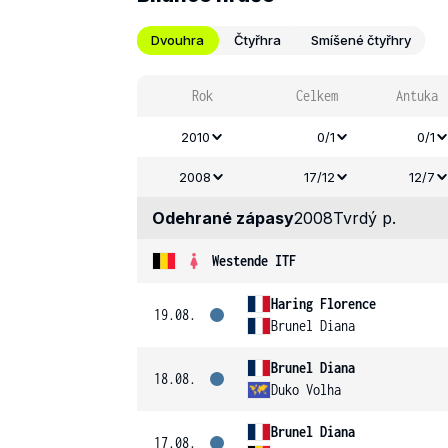
Dvouhra
Čtyřhra
Smíšené čtyřhry
Rok
Celkem
Antuka
2010
0/1
0/1
2008
17/12
12/7
Odehrané zápasy
2008
Tvrdý p.
Westende ITF
Haring Florence
19.08.
Brunel Diana
Brunel Diana
18.08.
Duko Volha
Brunel Diana
17.08.