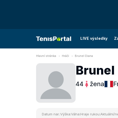
LIVE výsledky
Z
Hlavní stránka
Hráči
Brunel Diana
Brunel
44
žena
F
Datum nar.:
Výška:
Váha:
Hraje rukou:
Aktuální/ne