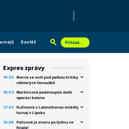
urnajů
Soutěž
Přihlášení
Expres zprávy
19:33
Norrie se ocitl pod palbou kritiky
některých fanoušků
18:03
Martincová podstoupila další
operaci kolena
17:43
Kučmová s Laboutkovou ovládly
turnaj v Lipsku
16:49
Palicová je znovu po týdnu ve
finále!