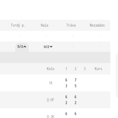
Tvrdý p.
Hala
Tráva
Nezadáno
-
-
-
-
-
-
5/3
0/2
Kolo
1
2
3
Kurs
6
7
1K
3
5
6
6
Q-OF
2
2
6
6
Q-2K