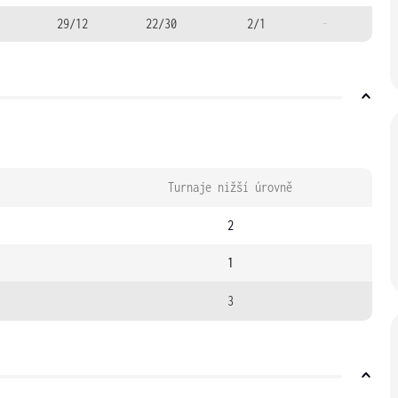
29/12
22/30
2/1
-
Turnaje nižší úrovně
2
1
3