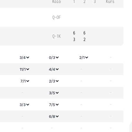
Kolo
1
2
3
Kurs
Q-OF
6
6
Q-1K
3
2
-
3/4
0/3
2/1
-
-
11/1
4/4
-
-
7/1
2/3
-
-
-
3/5
-
-
3/3
7/5
-
-
-
6/8
-
-
-
-