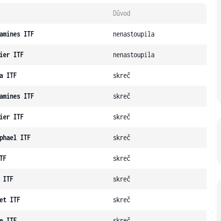
Důvod
amines ITF
nenastoupila
ier ITF
nenastoupila
a ITF
skreč
amines ITF
skreč
ier ITF
skreč
phael ITF
skreč
TF
skreč
 ITF
skreč
et ITF
skreč
e ITF
skreč