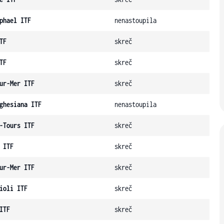
phael ITF
nenastoupila
TF
skreč
TF
skreč
ur-Mer ITF
skreč
ghesiana ITF
nenastoupila
-Tours ITF
skreč
 ITF
skreč
ur-Mer ITF
skreč
ioli ITF
skreč
ITF
skreč