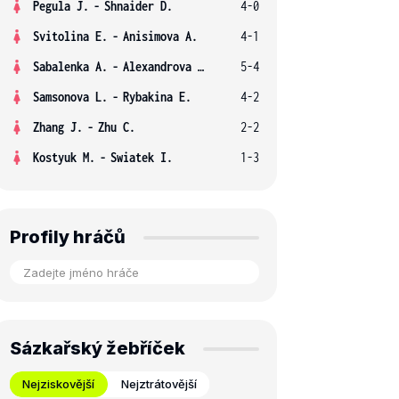
Pegula J.
-
Shnaider D.
4-0
Svitolina E.
-
Anisimova A.
4-1
Sabalenka A.
-
Alexandrova E.
5-4
Samsonova L.
-
Rybakina E.
4-2
Zhang J.
-
Zhu C.
2-2
Kostyuk M.
-
Swiatek I.
1-3
Profily hráčů
Sázkařský žebříček
Nejziskovější
Nejztrátovější