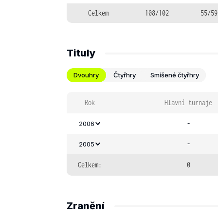
Celkem
108/102
55/59
Tituly
Dvouhry
Čtyřhry
Smíšené čtyřhry
Rok
Hlavní turnaje
-
2006
-
2005
Celkem:
0
Zranění