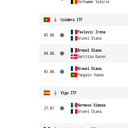
Verhamme Valerie
Coimbra ITF
Pavlovic Irena
05.08.
Brunel Diana
Brunel Diana
04.08.
Barritza Karen
Brunel Diana
03.08.
Pangaio Joana
Vigo ITF
Hermoso Ximena
27.07.
Brunel Diana