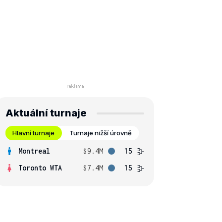
Aktuální turnaje
Hlavní turnaje
Turnaje nižší úrovně
Montreal
$9.4M
15
Toronto WTA
$7.4M
15