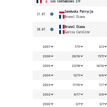
Les Contamines ITF
Sanduska Patrycja
21.07.
Brunel Diana
Brunel Diana
20.07.
Garcia Caroline
2007
7/11
2/3
2006
26/16
11/11
2005
23/18
14/14
2004
12/11
9/6
2003
17/15
7/7
2002
6/17
0/9
2000
0/1
0/1