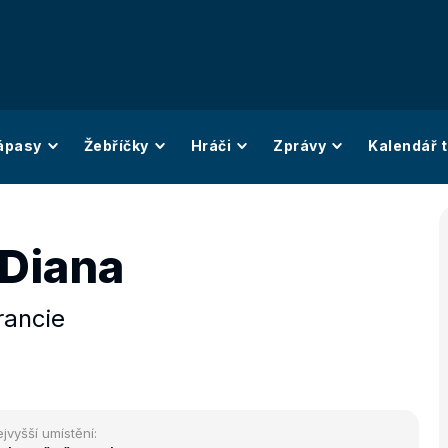
ápasy
Žebříčky
Hráči
Zprávy
Kalendář t
 Diana
rancie
jvyšší umístění: