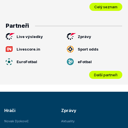
Celý seznam
Partneři
Live výsledky
Zprávy
Livescore.in
Sport odds
EuroFotbal
eFotbal
Další partneři
Hráči
Zprávy
Novak Djokovič
Aktuality