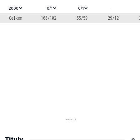
-
2000
0/1
0/1
Celkem
108/102
55/59
29/12
Tituly