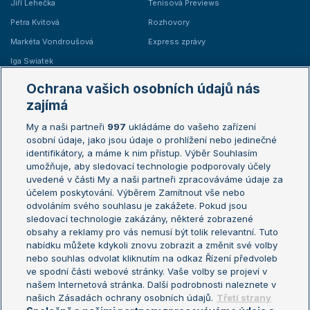
Jiří Lehečka
Tenisová Previews
Petra Kvitová
Rozhovory
Markéta Vondroušová
Express zprávy
Iga Swiatek
Marie Bouzková
Ochrana vašich osobních údajů nás
Žebříčky
Kalendář turnajů
zajímá
My a naši partneři
997
ukládáme do vašeho zařízení
Žebříček ATP (muži)
Australian Open
osobní údaje, jako jsou údaje o prohlížení nebo jedinečné
Žebříček WTA (ženy)
French Open
identifikátory, a máme k nim přístup. Výběr Souhlasím
umožňuje, aby sledovací technologie podporovaly účely
Sázkařský žebříček
Wimbledon
uvedené v části My a naši partneři zpracováváme údaje za
US Open
účelem poskytování. Výběrem Zamítnout vše nebo
odvoláním svého souhlasu je zakážete. Pokud jsou
Turnaj mistrů
sledovací technologie zakázány, některé zobrazené
Turnaj mistryň
obsahy a reklamy pro vás nemusí být tolik relevantní. Tuto
Aktualní trendy
nabídku můžete kdykoli znovu zobrazit a změnit své volby
nebo souhlas odvolat kliknutím na odkaz Řízení předvoleb
ve spodní části webové stránky. Vaše volby se projeví v
Fotbalové přestupy
našem Internetová stránka. Další podrobnosti naleznete v
Livesport Daily
našich Zásadách ochrany osobních údajů.
Třetí strany