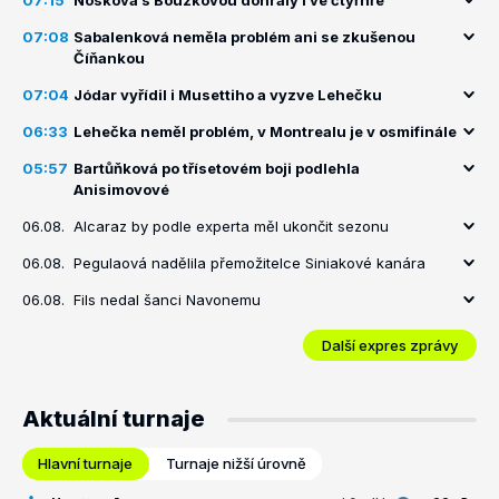
07:15
Nosková s Bouzkovou dohrály i ve čtyřhře
07:08
Sabalenková neměla problém ani se zkušenou
Číňankou
07:04
Jódar vyřídil i Musettiho a vyzve Lehečku
06:33
Lehečka neměl problém, v Montrealu je v osmifinále
05:57
Bartůňková po třísetovém boji podlehla
Anisimovové
06.08.
Alcaraz by podle experta měl ukončit sezonu
06.08.
Pegulaová nadělila přemožitelce Siniakové kanára
06.08.
Fils nedal šanci Navonemu
Další expres zprávy
Aktuální turnaje
Hlavní turnaje
Turnaje nižší úrovně