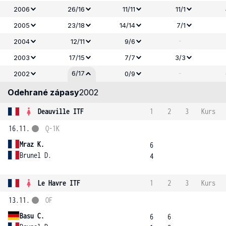
2006
26/16
11/11
11/1
2005
23/18
14/14
7/1
-
2004
12/11
9/6
2003
17/15
7/7
3/3
-
6/17
2002
0/9
Odehrané zápasy
2002
Deauville ITF
1
2
3
Kurs
16.11.
Q-1K
Mraz K.
6
Brunel D.
4
Le Havre ITF
1
2
3
Kurs
13.11.
OF
Basu C.
6
6