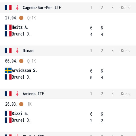
Cagnes-Sur-Mer ITF
1
2
3
Kurs
27.04.
Q-1K
Heitz A.
6
6
Brunel D.
4
4
Dinan
1
2
3
Kurs
06.04.
Q-1K
Arvidsson S.
6
6
Brunel D.
0
4
Amiens ITF
1
2
3
Kurs
26.03.
1K
Rizzi S.
6
6
Brunel D.
2
2