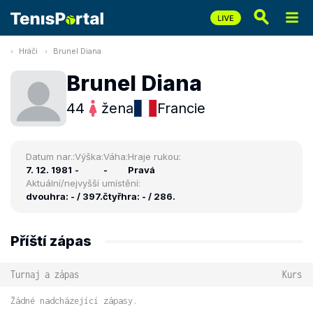
Hráči
Brunel Diana
Brunel Diana
44
žena
Francie
Datum nar.:
Výška:
Váha:
Hraje rukou:
7. 12. 1981
-
-
Pravá
Aktuální/nejvyšší umístění:
dvouhra: - / 397.
čtyřhra: - / 286.
Příští zápas
Turnaj a zápas
Kurs
Žádné nadcházející zápasy.