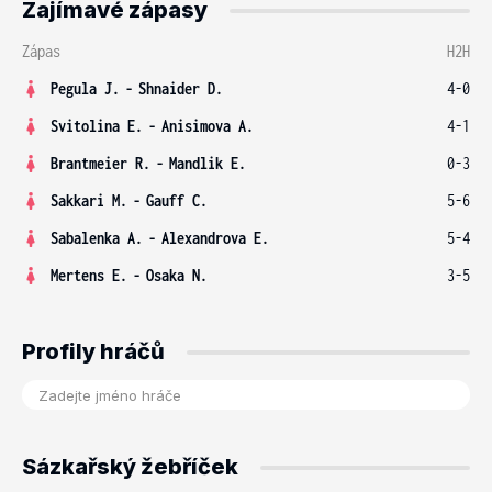
Zajímavé zápasy
Zápas
H2H
Pegula J.
-
Shnaider D.
4-0
Svitolina E.
-
Anisimova A.
4-1
Brantmeier R.
-
Mandlik E.
0-3
Sakkari M.
-
Gauff C.
5-6
Sabalenka A.
-
Alexandrova E.
5-4
Mertens E.
-
Osaka N.
3-5
Profily hráčů
Sázkařský žebříček