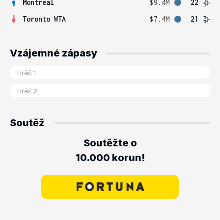
Montreal
$9.4M
22
Toronto WTA
$7.4M
21
Vzájemné zápasy
Soutěž
Soutěžte o
10.000 korun!