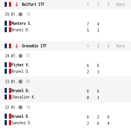
Belfort ITF
1
2
3
Kurs
29.01.
1K
Montero S.
7
4
Brunel D.
5
3
Grenoble ITF
1
2
3
Kurs
24.01.
ČF
Pichet V.
6
6
Brunel D.
2
3
23.01.
OF
Brunel D.
6
6
Chevalier K.
0
3
22.01.
1K
Brunel D.
6
2
6
Sanchez O.
2
6
4