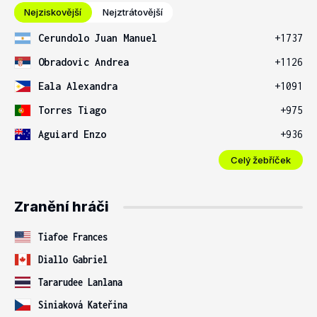
Nejziskovější
Nejztrátovější
Cerundolo Juan Manuel
+1737
Obradovic Andrea
+1126
Eala Alexandra
+1091
Torres Tiago
+975
Aguiard Enzo
+936
Celý žebříček
Zranění hráči
Tiafoe Frances
Diallo Gabriel
Tararudee Lanlana
Siniaková Kateřina