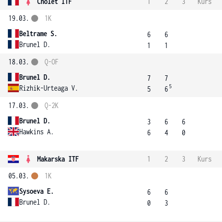
Cholet ITF
1
2
3
Kurs
19.03.
1K
Beltrame S.
6
6
Brunel D.
1
1
18.03.
Q-OF
Brunel D.
7
7
5
Rizhik-Urteaga V.
5
6
17.03.
Q-2K
Brunel D.
3
6
6
Hawkins A.
6
4
0
Makarska ITF
1
2
3
Kurs
05.03.
1K
Sysoeva E.
6
6
Brunel D.
0
3