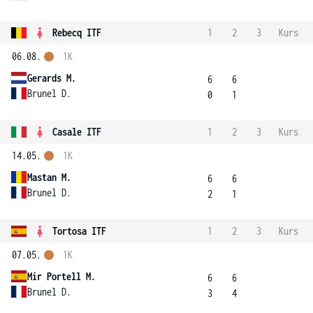
Rebecq ITF
1
2
3
Kurs
06.08.
1K
Gerards M.
6
6
Brunel D.
0
1
Casale ITF
1
2
3
Kurs
14.05.
1K
Mastan M.
6
6
Brunel D.
2
1
Tortosa ITF
1
2
3
Kurs
07.05.
1K
Mir Portell M.
6
6
Brunel D.
3
4