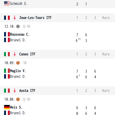
Schmidt E.
2
1
Joue-Les-Tours ITF
1
2
3
Kurs
12.10.
Q-1K
Rousseau C.
7
6
11
Brunel D.
6
3
Cuneo ITF
1
2
3
Kurs
10.09.
1K
Maglio V.
7
3
6
1
Brunel D.
6
6
4
Aosta ITF
1
2
3
Kurs
10.08.
Q-1K
Weis S.
6
3
6
Brunel D.
0
6
4