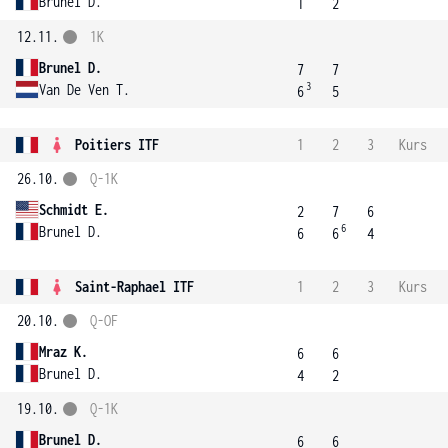
Brunel D.
1
2
12.11.
1K
Brunel D.
7
7
3
Van De Ven T.
6
5
Poitiers ITF
1
2
3
Kurs
26.10.
Q-1K
Schmidt E.
2
7
6
6
Brunel D.
6
6
4
Saint-Raphael ITF
1
2
3
Kurs
20.10.
Q-OF
Mraz K.
6
6
Brunel D.
4
2
19.10.
Q-1K
Brunel D.
6
6