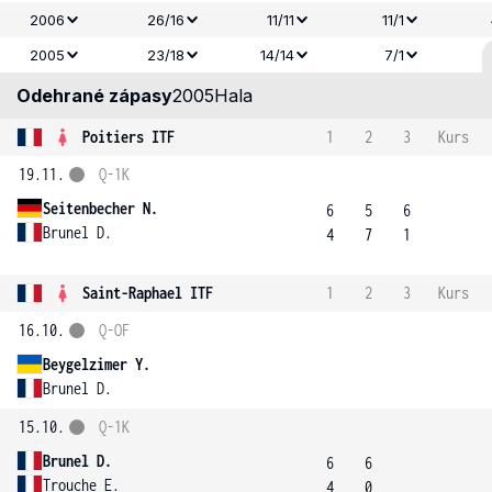
2006
26/16
11/11
11/1
2005
23/18
14/14
7/1
Odehrané zápasy
2005
Hala
Poitiers ITF
1
2
3
Kurs
19.11.
Q-1K
Seitenbecher N.
6
5
6
Brunel D.
4
7
1
Saint-Raphael ITF
1
2
3
Kurs
16.10.
Q-OF
Beygelzimer Y.
Brunel D.
15.10.
Q-1K
Brunel D.
6
6
Trouche E.
4
0