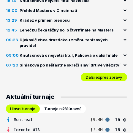
16:14
Knutsonová největší titul nezískala
16:00
Přehled Masters v Cincinnati
13:29
Krádež v přímém přenosu
12:45
Lehečku čeká těžký boj o čtvrtfinále na Masters
09:26
Djokovič chce drastickou změnu tenisových
pravidel
09:00
Knutsonová o největší titul, Palicová o další finále
07:20
Siniaková po nešťastné skreči slaví drtivé vítězství
Další expres zprávy
Aktuální turnaje
Hlavní turnaje
Turnaje nižší úrovně
Montreal
$9.4M
16
Toronto WTA
$7.4M
16