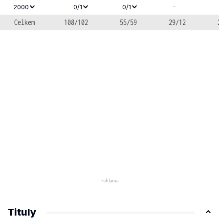
-
2000
0/1
0/1
Celkem
108/102
55/59
29/12
Tituly