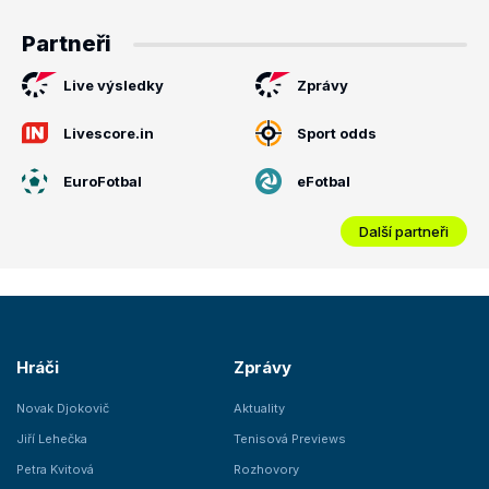
Partneři
Live výsledky
Zprávy
Livescore.in
Sport odds
EuroFotbal
eFotbal
Další partneři
Hráči
Zprávy
Novak Djokovič
Aktuality
Jiří Lehečka
Tenisová Previews
Petra Kvitová
Rozhovory