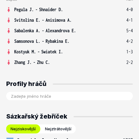
Pegula J.
-
Shnaider D.
4-0
Svitolina E.
-
Anisimova A.
4-1
Sabalenka A.
-
Alexandrova E.
5-4
Samsonova L.
-
Rybakina E.
4-2
Kostyuk M.
-
Swiatek I.
1-3
Zhang J.
-
Zhu C.
2-2
Profily hráčů
Sázkařský žebříček
Nejziskovější
Nejztrátovější