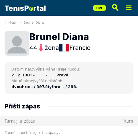
Hráči
Brunel Diana
Brunel Diana
44
žena
Francie
Datum nar.:
Výška:
Váha:
Hraje rukou:
7. 12. 1981
-
-
Pravá
Aktuální/nejvyšší umístění:
dvouhra: - / 397.
čtyřhra: - / 286.
Příští zápas
Turnaj a zápas
Kurs
Žádné nadcházející zápasy.