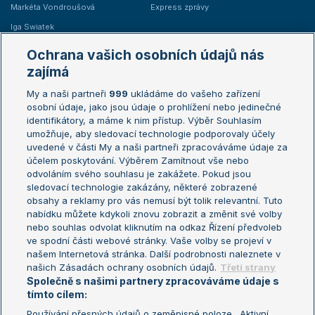
Markéta Vondroušová
Express zprávy
Iga Swiatek
Marie Bouzková
Ochrana vašich osobních údajů nás
Žebříčky
Kalendář turnajů
zajímá
My a naši partneři
999
ukládáme do vašeho zařízení
Žebříček ATP (muži)
Australian Open
osobní údaje, jako jsou údaje o prohlížení nebo jedinečné
Žebříček WTA (ženy)
French Open
identifikátory, a máme k nim přístup. Výběr Souhlasím
umožňuje, aby sledovací technologie podporovaly účely
Sázkařský žebříček
Wimbledon
uvedené v části My a naši partneři zpracováváme údaje za
US Open
účelem poskytování. Výběrem Zamítnout vše nebo
odvoláním svého souhlasu je zakážete. Pokud jsou
Turnaj mistrů
sledovací technologie zakázány, některé zobrazené
Turnaj mistryň
obsahy a reklamy pro vás nemusí být tolik relevantní. Tuto
Aktualní trendy
nabídku můžete kdykoli znovu zobrazit a změnit své volby
nebo souhlas odvolat kliknutím na odkaz Řízení předvoleb
ve spodní části webové stránky. Vaše volby se projeví v
Fotbalové přestupy
našem Internetová stránka. Další podrobnosti naleznete v
Livesport Daily
našich Zásadách ochrany osobních údajů.
Třetí strany
Společně s našimi partnery zpracováváme údaje s
LS Prague Open
tímto cílem:
Používání přesných údajů o zeměpisné poloze . Aktivní