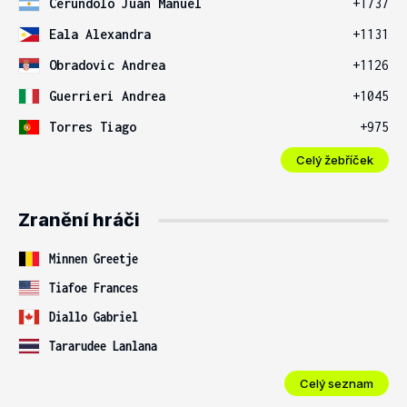
Cerundolo Juan Manuel
+1737
Eala Alexandra
+1131
Obradovic Andrea
+1126
Guerrieri Andrea
+1045
Torres Tiago
+975
Celý žebříček
Zranění hráči
Minnen Greetje
Tiafoe Frances
Diallo Gabriel
Tararudee Lanlana
Celý seznam