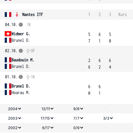
Nantes ITF
1
2
3
Kurs
04.10.
1K
Widmer G.
5
6
5
Brunel D.
7
1
0
02.10.
Q-OF
Baudouin M.
2
6
6
Brunel D.
6
2
4
01.10.
Q-1K
Brunel D.
6
6
Hoarau M.
0
1
-
2004
12/11
9/6
2003
17/15
7/7
3/3
-
2002
6/17
0/9