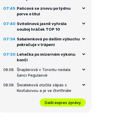
07:45
Palicová se znovu po týdnu
porve o titul
07:40
Svitolinová jasně vyhrála
souboj hráček TOP 10
07:34
Sabalenková po dalším výbuchu
pokračuje v trápení
07:30
Lehečka po mizerném výkonu
končí
08.08.
Šnajderová v Torontu nedala
šanci Pegulaové
08.08.
Šwiateková otočila zápas s
Kosťukovou a je ve čtvrtfinále
Další expres zprávy