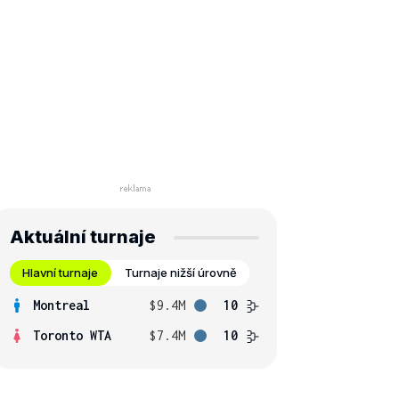
Aktuální turnaje
Hlavní turnaje
Turnaje nižší úrovně
Montreal
$9.4M
10
Toronto WTA
$7.4M
10