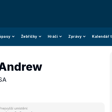
ápasy
Žebříčky
Hráči
Zprávy
Kalendář t
 Andrew
SA
/nejvyšší umístění: