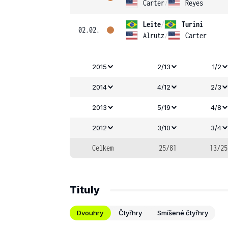
Carter
/
Reyes
Leite
/
Turini
02.02.
Alrutz
/
Carter
2015
2/13
1/2
2014
4/12
2/3
2013
5/19
4/8
2012
3/10
3/4
Celkem
25/81
13/25
Tituly
Dvouhry
Čtyřhry
Smíšené čtyřhry