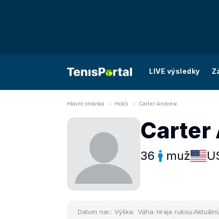
LIVE výsledky
Z
Hlavní stránka
Hráči
Carter Andrew
Carter
36
muž
U
Datum nar.:
Výška:
Váha:
Hraje rukou:
Aktuální