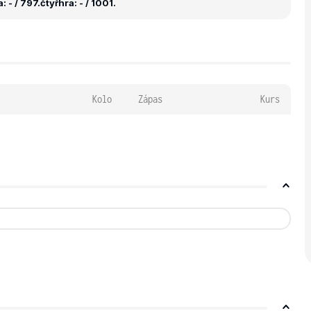
 - / 797.
čtyřhra: - / 1001.
Kolo
Zápas
Kurs