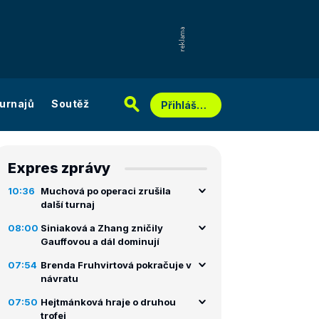
urnajů
Soutěž
Přihlášení
Expres zprávy
10:36
Muchová po operaci zrušila
další turnaj
08:00
Siniaková a Zhang zničily
Gauffovou a dál dominují
07:54
Brenda Fruhvirtová pokračuje v
návratu
07:50
Hejtmánková hraje o druhou
trofej