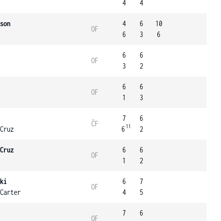
4
4
son
4
6
10
OF
6
3
6
6
6
OF
3
2
6
6
OF
1
3
7
6
ČF
11
Cruz
6
2
Cruz
6
6
OF
1
2
ki
6
7
OF
Carter
4
5
7
6
OF