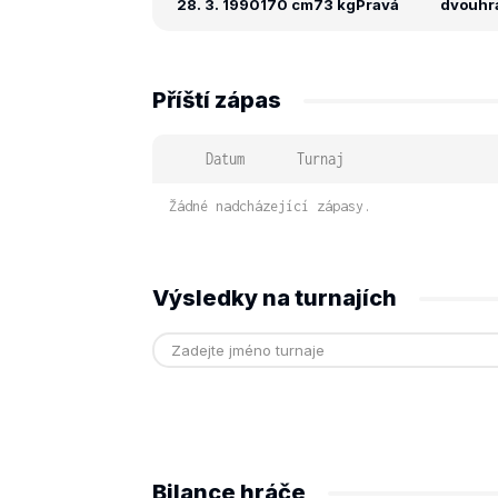
28. 3. 1990
170 cm
73 kg
Pravá
dvouhra:
Příští zápas
Datum
Turnaj
Žádné nadcházející zápasy.
Výsledky na turnajích
Bilance hráče