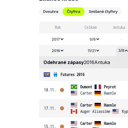
Dvouhra
Čtyřhra
Smíšené čtyřhry
Rok
Celkem
Antuka
-
2017
0/6
3/8
2016
11/21
Odehrané zápasy
2016
Antuka
Futures 2016
Dumont
/
Peyrot
18.11.
Carter
/
Haenle
Carter
/
Haenle
17.11.
Auger Aliassime
/
Kyp
Carter
/
Haenle
15.11.