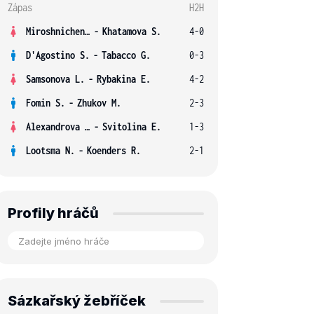
Zápas
H2H
Miroshnichenko V.
-
Khatamova S.
4-0
D'Agostino S.
-
Tabacco G.
0-3
Samsonova L.
-
Rybakina E.
4-2
Fomin S.
-
Zhukov M.
2-3
Alexandrova E.
-
Svitolina E.
1-3
Lootsma N.
-
Koenders R.
2-1
Profily hráčů
Sázkařský žebříček