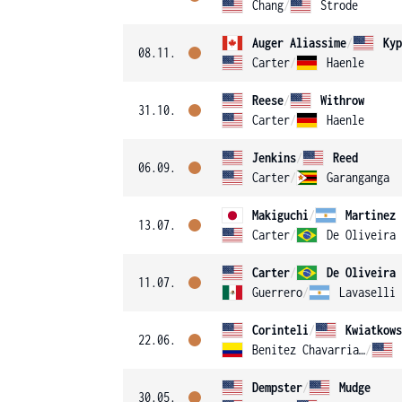
Chang
/
Strode
Auger Aliassime
/
Kyp
08.11.
Carter
/
Haenle
Reese
/
Withrow
31.10.
Carter
/
Haenle
Jenkins
/
Reed
06.09.
Carter
/
Garanganga
Makiguchi
/
Martinez
13.07.
Carter
/
De Oliveira 
Carter
/
De Oliveira 
11.07.
Guerrero
/
Lavaselli
Corinteli
/
Kwiatkows
22.06.
Benitez Chavarriaga
/
Dempster
/
Mudge
30.05.