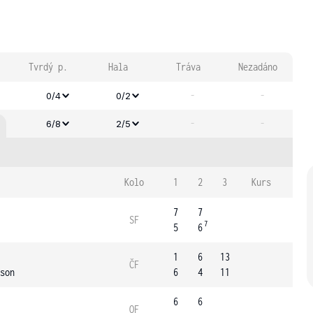
Tvrdý p.
Hala
Tráva
Nezadáno
-
-
0/4
0/2
-
-
6/8
2/5
Kolo
1
2
3
Kurs
7
7
SF
7
5
6
1
6
13
ČF
son
6
4
11
6
6
OF