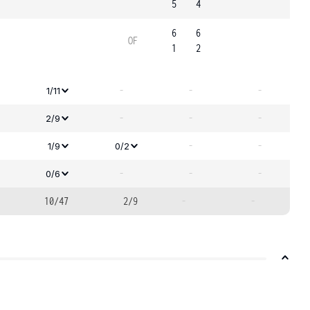
5
4
6
6
OF
1
2
-
-
-
1/11
-
-
-
2/9
-
-
1/9
0/2
-
-
-
0/6
10/47
2/9
-
-