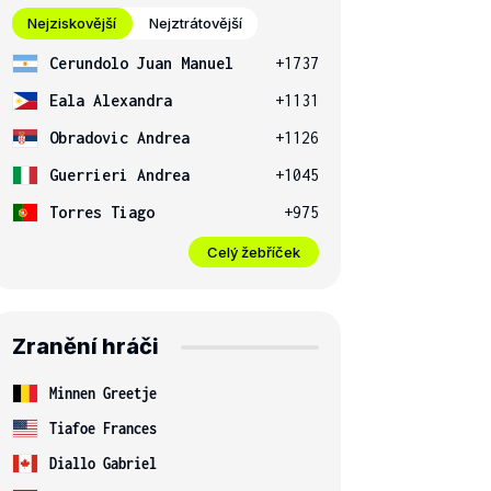
Nejziskovější
Nejztrátovější
Cerundolo Juan Manuel
+1737
Eala Alexandra
+1131
Obradovic Andrea
+1126
Guerrieri Andrea
+1045
Torres Tiago
+975
Celý žebříček
Zranění hráči
Minnen Greetje
Tiafoe Frances
Diallo Gabriel