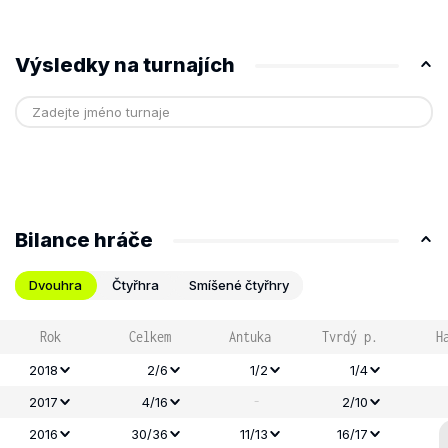
Výsledky na turnajích
Bilance hráče
Dvouhra
Čtyřhra
Smíšené čtyřhry
Rok
Celkem
Antuka
Tvrdý p.
H
2018
2/6
1/2
1/4
-
2017
4/16
2/10
2016
30/36
11/13
16/17