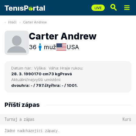
Hráči
Carter Andrew
Carter Andrew
36
muž
USA
Datum nar.:
Výška:
Váha:
Hraje rukou:
28. 3. 1990
170 cm
73 kg
Pravá
Aktuální/nejvyšší umístění:
dvouhra: - / 797.
čtyřhra: - / 1001.
Příští zápas
Turnaj a zápas
Kurs
Žádné nadcházející zápasy.