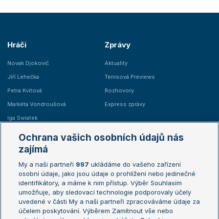
Hráči
Zprávy
Novak Djokovič
Aktuality
Jiří Lehečka
Tenisová Previews
Petra Kvitová
Rozhovory
Markéta Vondroušová
Express zprávy
Iga Swiatek
Marie Bouzková
Ochrana vašich osobních údajů nás
Žebříčky
Kalendář turnajů
zajímá
My a naši partneři
997
ukládáme do vašeho zařízení
Žebříček ATP (muži)
Australian Open
osobní údaje, jako jsou údaje o prohlížení nebo jedinečné
Žebříček WTA (ženy)
French Open
identifikátory, a máme k nim přístup. Výběr Souhlasím
umožňuje, aby sledovací technologie podporovaly účely
Sázkařský žebříček
Wimbledon
uvedené v části My a naši partneři zpracováváme údaje za
US Open
účelem poskytování. Výběrem Zamítnout vše nebo