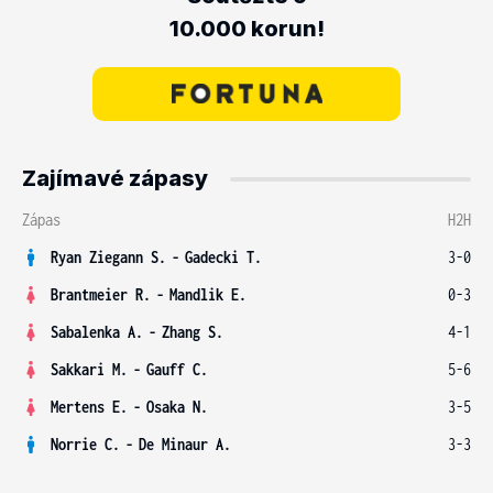
10.000 korun!
Zajímavé zápasy
Zápas
H2H
Ryan Ziegann S.
-
Gadecki T.
3-0
Brantmeier R.
-
Mandlik E.
0-3
Sabalenka A.
-
Zhang S.
4-1
Sakkari M.
-
Gauff C.
5-6
Mertens E.
-
Osaka N.
3-5
Norrie C.
-
De Minaur A.
3-3