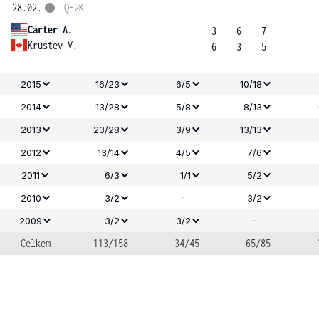
28.02.
Q-2K
Carter A.
3
6
7
Krustev V.
6
3
5
2015
16/23
6/5
10/18
2014
13/28
5/8
8/13
2013
23/28
3/9
13/13
2012
13/14
4/5
7/6
2011
6/3
1/1
5/2
-
2010
3/2
3/2
-
2009
3/2
3/2
Celkem
113/158
34/45
65/85