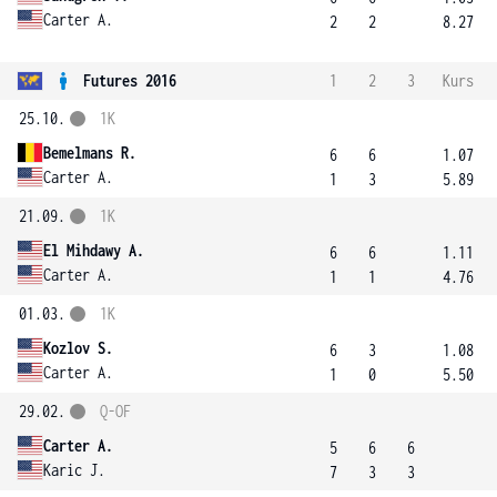
Carter A.
2
2
8.27
Futures 2016
1
2
3
Kurs
25.10.
1K
Bemelmans R.
6
6
1.07
Carter A.
1
3
5.89
21.09.
1K
El Mihdawy A.
6
6
1.11
Carter A.
1
1
4.76
01.03.
1K
Kozlov S.
6
3
1.08
Carter A.
1
0
5.50
29.02.
Q-OF
Carter A.
5
6
6
Karic J.
7
3
3