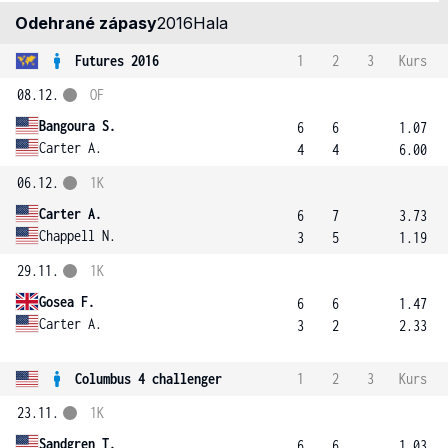
Odehrané zápasy
2016
Hala
Futures 2016
1
2
3
Kurs
08.12.
OF
Bangoura S.
6
6
1.07
Carter A.
4
4
6.00
06.12.
1K
Carter A.
6
7
3.73
Chappell N.
3
5
1.19
29.11.
1K
Gosea F.
6
6
1.47
Carter A.
3
2
2.33
Columbus 4 challenger
1
2
3
Kurs
23.11.
1K
Sandgren T.
6
6
1.03