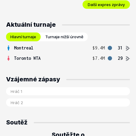
Další expres zprávy
Aktuální turnaje
Hlavní turnaje
Turnaje nižší úrovně
Montreal
$9.4M
31
Toronto WTA
$7.4M
29
Vzájemné zápasy
Soutěž
Soutěžte o