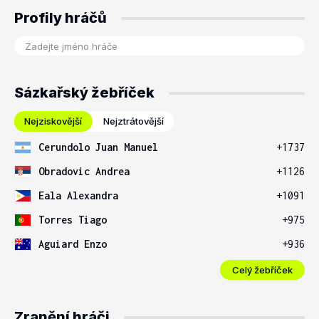
Profily hráčů
Sázkařský žebříček
Nejziskovější
Nejztrátovější
Cerundolo Juan Manuel
+1737
Obradovic Andrea
+1126
Eala Alexandra
+1091
Torres Tiago
+975
Aguiard Enzo
+936
Celý žebříček
Zranění hráči