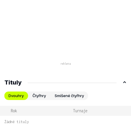
Tituly
Dvouhry
Čtyřhry
Smíšené čtyřhry
Rok
Turnaje
Žádné tituly