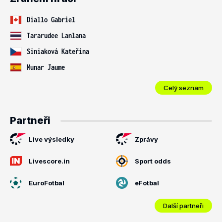
Diallo Gabriel
Tararudee Lanlana
Siniaková Kateřina
Munar Jaume
Celý seznam
Partneři
Live výsledky
Zprávy
Livescore.in
Sport odds
EuroFotbal
eFotbal
Další partneři