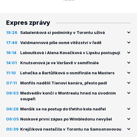
Expres zprávy
19:26
Sabalenková si podmínky v Torontu užívá
17:46
Valdmannová píše osmé vítězství v řadě
16:14
Laboutková i Alena Kovačková v Lipsku postupují
14:01
Knutsonová je ve Varšavě v semifinále
11:10
Lehečka a Bartůňková o osmifinále na Masters
07:11
Monfils nadělil Tienovi kanára, přesto padl
06:53
Medveděv končí v Montrealu hned na úvodním
soupeři
06:26
Menšík se na postup do třetího kola nadřel
06:05
Noskové první zápas po Wimbledonu nevyšel
05:39
Krejčíková nestačila v Torontu na Samsonovovou