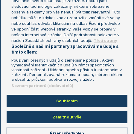
odvoláním svého souhlasu je zakážete. Pokud jsou
Turnaj mistrů
sledovací technologie zakázány, některé zobrazené
Turnaj mistryň
obsahy a reklamy pro vás nemusí být tolik relevantní. Tuto
Aktualní trendy
nabídku můžete kdykoli znovu zobrazit a změnit své volby
nebo souhlas odvolat kliknutím na odkaz Řízení předvoleb
ve spodní části webové stránky. Vaše volby se projeví v
Fotbalové přestupy
našem Internetová stránka. Další podrobnosti naleznete v
Livesport Daily
našich Zásadách ochrany osobních údajů.
Třetí strany
Společně s našimi partnery zpracováváme údaje s
LS Prague Open
tímto cílem:
Používání přesných údajů o zeměpisné poloze . Aktivní
vyhledávání identifikačních údajů v rámci specifických
vlastností zařízení . Ukládání a/nebo přístup k informacím v
Podmínky užití
Nastavení soukromí
zařízení . Personalizovaná reklama a obsah, měření reklam
GDPR a žurnalistika
Reklama
a obsahu, průzkum publika a rozvoj služeb .
Informace o zpracování osobních
Kontakt
Seznam partnerů (dodavatelů)
údajů
Tiráž
Souhlasím
Copyright © 2008-2026 TenisPortal.cz. Využíváme zpravodajství ČTK.
Zamítnout vše
Řízení předvoleb