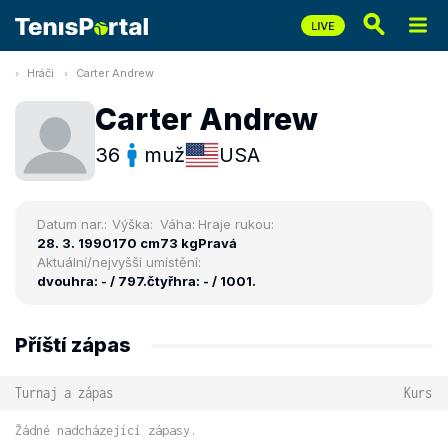
Hráči
Carter Andrew
Carter Andrew
36
muž
USA
Datum nar.:
Výška:
Váha:
Hraje rukou:
28. 3. 1990
170 cm
73 kg
Pravá
Aktuální/nejvyšší umístění:
dvouhra: - / 797.
čtyřhra: - / 1001.
Příští zápas
Turnaj a zápas
Kurs
Žádné nadcházející zápasy.