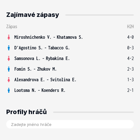
Zajímavé zápasy
Zápas
H2H
Miroshnichenko V.
-
Khatamova S.
4-0
D'Agostino S.
-
Tabacco G.
0-3
Samsonova L.
-
Rybakina E.
4-2
Fomin S.
-
Zhukov M.
2-3
Alexandrova E.
-
Svitolina E.
1-3
Lootsma N.
-
Koenders R.
2-1
Profily hráčů