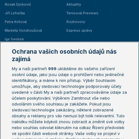
Novak Djokovič
Aktuality
Jiří Lehečka
Tenisová Previews
Petra Kvitová
Rozhovory
Markéta Vondroušová
Express zprávy
Iga Swiatek
Marie Bouzková
Ochrana vašich osobních údajů nás
Žebříčky
Kalendář turnajů
zajímá
My a naši partneři
999
ukládáme do vašeho zařízení
Žebříček ATP (muži)
Australian Open
osobní údaje, jako jsou údaje o prohlížení nebo jedinečné
Žebříček WTA (ženy)
French Open
identifikátory, a máme k nim přístup. Výběr Souhlasím
umožňuje, aby sledovací technologie podporovaly účely
Sázkařský žebříček
Wimbledon
uvedené v části My a naši partneři zpracováváme údaje za
US Open
účelem poskytování. Výběrem Zamítnout vše nebo
odvoláním svého souhlasu je zakážete. Pokud jsou
Turnaj mistrů
sledovací technologie zakázány, některé zobrazené
Turnaj mistryň
obsahy a reklamy pro vás nemusí být tolik relevantní. Tuto
Aktualní trendy
nabídku můžete kdykoli znovu zobrazit a změnit své volby
nebo souhlas odvolat kliknutím na odkaz Řízení předvoleb
ve spodní části webové stránky. Vaše volby se projeví v
Fotbalové přestupy