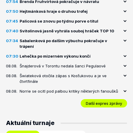
07:54
Brenda Fruhvirtová pokračuje v návratu
07:50
Hejtmánková hraje o druhou trofej
07:45
Palicová se znovu po týdnu porve o titul
07:40
Svitolinová jasně vyhrála souboj hráček TOP 10
07:34
Sabalenková po dalším výbuchu pokračuje v
trápení
07:30
Lehečka po mizerném výkonu končí
08.08.
Šnajderová v Torontu nedala šanci Pegulaové
08.08.
Šwiateková otočila zápas s Kosťukovou a je ve
čtvrtfinále
08.08.
Norrie se ocitl pod palbou kritiky některých fanoušků
Další expres zprávy
Aktuální turnaje