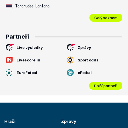
Tararudee Lanlana
Celý seznam
Partneři
Live výsledky
Zprávy
Livescore.in
Sport odds
EuroFotbal
eFotbal
Další partneři
Hráči
Zprávy