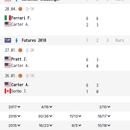
28.04.
Q-1K
Ferrari F.
6
6
Carter A.
2
3
Futures 2018
1
2
3
Kurs
27.01.
Q-2K
Pratt J.
6
3
Carter A.
4
0
26.01.
Q-1K
Carter A.
6
3
Sorbo J.
1
0
-
2017
4/16
2/10
2016
30/36
11/13
16/17
2015
16/23
6/5
10/18