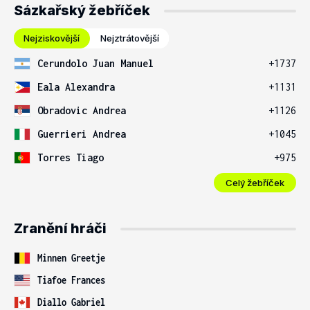
Sázkařský žebříček
Nejziskovější
Nejztrátovější
Cerundolo Juan Manuel
+1737
Eala Alexandra
+1131
Obradovic Andrea
+1126
Guerrieri Andrea
+1045
Torres Tiago
+975
Celý žebříček
Zranění hráči
Minnen Greetje
Tiafoe Frances
Diallo Gabriel