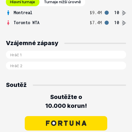
Hlavní turnaje
Turnaje nižší úrovně
Montreal
$9.4M
10
Toronto WTA
$7.4M
10
Vzájemné zápasy
Soutěž
Soutěžte o
10.000 korun!