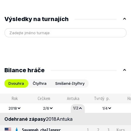
Výsledky na turnajích
Bilance hráče
Dvouhra
Čtyřhra
Smíšené čtyřhry
Rok
Celkem
Antuka
Tvrdý p.
H
1/2
2018
2/6
1/4
Odehrané zápasy
2018
Antuka
Savannah challenger
1
2
3
Kurs