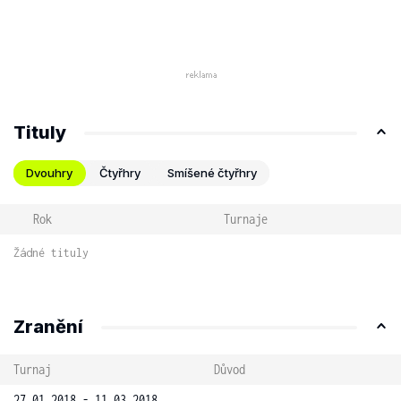
Tituly
Dvouhry
Čtyřhry
Smíšené čtyřhry
Rok
Turnaje
Žádné tituly
Zranění
Turnaj
Důvod
27.01.2018 - 11.03.2018