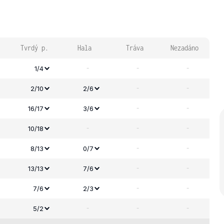
Tvrdý p.
Hala
Tráva
Nezadáno
-
-
-
1/4
-
-
2/10
2/6
-
-
16/17
3/6
-
-
-
10/18
-
-
8/13
0/7
-
-
13/13
7/6
-
-
7/6
2/3
-
-
-
5/2