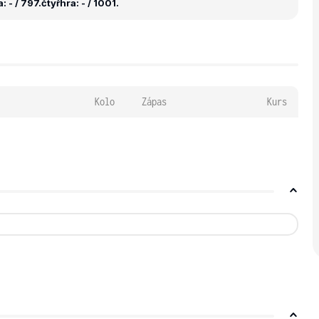
 - / 797.
čtyřhra: - / 1001.
Kolo
Zápas
Kurs