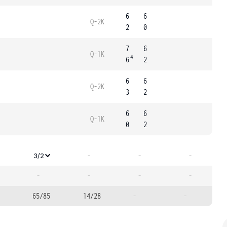
6
6
Q-2K
2
0
7
6
Q-1K
4
6
2
6
6
Q-2K
3
2
6
6
Q-1K
0
2
-
-
-
3/2
-
-
-
-
65/85
14/28
-
-