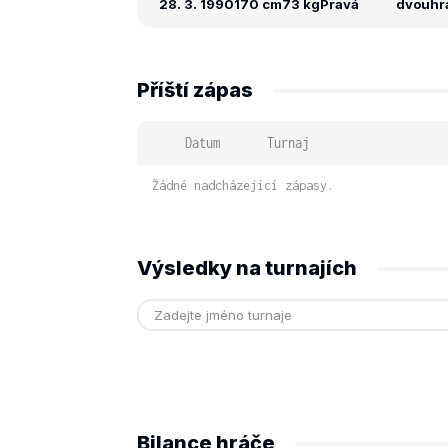
28. 3. 1990
170 cm
73 kg
Pravá
dvouhra:
Příští zápas
Datum
Turnaj
Žádné nadcházející zápasy.
Výsledky na turnajích
Bilance hráče