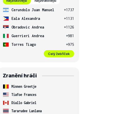
Nejziskovější
Nejztrátovější
Cerundolo Juan Manuel
+1737
Eala Alexandra
+1131
Obradovic Andrea
+1126
Guerrieri Andrea
+981
Torres Tiago
+975
Celý žebříček
Zranění hráči
Minnen Greetje
Tiafoe Frances
Diallo Gabriel
Tararudee Lanlana