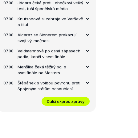
07.08.
Jódara čeká proti Lehečkovi velký
test, tuší španělská média
07.08.
Knutsonová si zahraje ve Varšavě
o titul
07.08.
Alcaraz se Sinnerem prokazují
svoji výjimečnost
07.08.
Valdmannová po osmi zápasech
padla, končí v semifinále
07.08.
Menšíka čeká těžký boj o
osmifinále na Masters
07.08.
Štěpánek s volbou povrchu proti
Spojeným státům nesouhlasí
Další expres zprávy