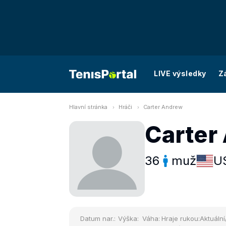
LIVE výsledky
Z
Hlavní stránka
Hráči
Carter Andrew
Carter
36
muž
U
Datum nar.:
Výška:
Váha:
Hraje rukou:
Aktuální