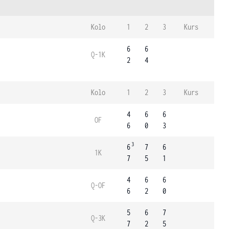
Kolo
1
2
3
Kurs
6
6
Q-1K
2
4
Kolo
1
2
3
Kurs
4
6
6
OF
6
0
3
3
6
7
6
1K
7
5
1
4
6
6
Q-OF
6
2
0
5
6
7
Q-3K
7
2
5