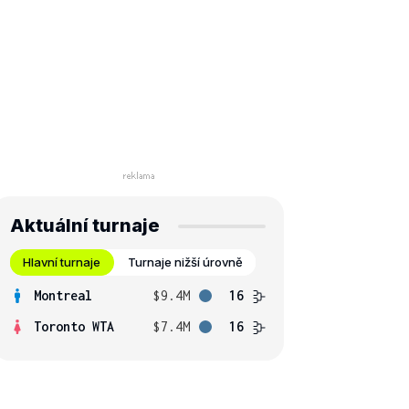
Aktuální turnaje
Hlavní turnaje
Turnaje nižší úrovně
Montreal
$9.4M
16
Toronto WTA
$7.4M
16