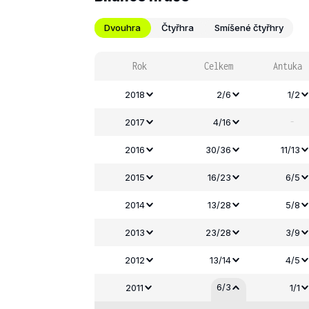
Dvouhra
Čtyřhra
Smíšené čtyřhry
Rok
Celkem
Antuka
2018
2/6
1/2
-
2017
4/16
2016
30/36
11/13
2015
16/23
6/5
2014
13/28
5/8
2013
23/28
3/9
2012
13/14
4/5
6/3
2011
1/1