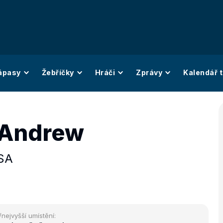
ápasy
Žebříčky
Hráči
Zprávy
Kalendář t
 Andrew
SA
/nejvyšší umístění: