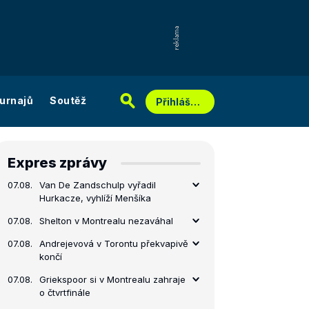
urnajů
Soutěž
Přihlášení
Expres zprávy
07.08.
Van De Zandschulp vyřadil
Hurkacze, vyhlíží Menšíka
07.08.
Shelton v Montrealu nezaváhal
07.08.
Andrejevová v Torontu překvapivě
končí
07.08.
Griekspoor si v Montrealu zahraje
o čtvrtfinále