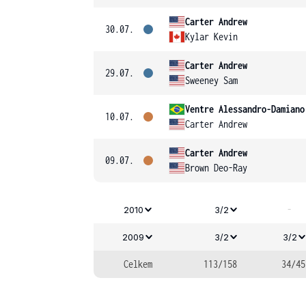
Carter Andrew
30.07.
Kylar Kevin
Carter Andrew
29.07.
Sweeney Sam
Ventre Alessandro-Damiano
10.07.
Carter Andrew
Carter Andrew
09.07.
Brown Deo-Ray
-
2010
3/2
2009
3/2
3/2
Celkem
113/158
34/45