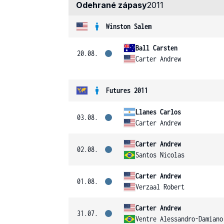
Odehrané zápasy
2011
Winston Salem
Ball Carsten
20.08.
Carter Andrew
Futures 2011
Llanes Carlos
03.08.
Carter Andrew
Carter Andrew
02.08.
Santos Nicolas
Carter Andrew
01.08.
Verzaal Robert
Carter Andrew
31.07.
Ventre Alessandro-Damiano