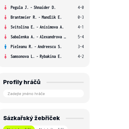
Pegula J.
-
Shnaider D.
4-0
Brantmeier R.
-
Mandlik E.
0-3
Svitolina E.
-
Anisimova A.
4-1
Sabalenka A.
-
Alexandrova E.
5-4
Pieleanu R.
-
Andreescu S.
3-4
Samsonova L.
-
Rybakina E.
4-2
Profily hráčů
Sázkařský žebříček