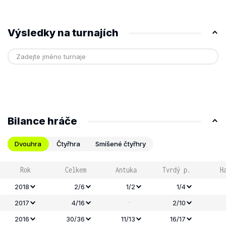
Výsledky na turnajích
Bilance hráče
Dvouhra
Čtyřhra
Smíšené čtyřhry
Rok
Celkem
Antuka
Tvrdý p.
H
2018
2/6
1/2
1/4
-
2017
4/16
2/10
2016
30/36
11/13
16/17