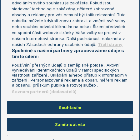
odvoláním svého souhlasu je zakážete. Pokud jsou
Turnaj mistrů
sledovací technologie zakázány, některé zobrazené
Turnaj mistryň
obsahy a reklamy pro vás nemusí být tolik relevantní. Tuto
Aktualní trendy
nabídku můžete kdykoli znovu zobrazit a změnit své volby
nebo souhlas odvolat kliknutím na odkaz Řízení předvoleb
ve spodní části webové stránky. Vaše volby se projeví v
Fotbalové přestupy
našem Internetová stránka. Další podrobnosti naleznete v
Livesport Daily
našich Zásadách ochrany osobních údajů.
Třetí strany
Společně s našimi partnery zpracováváme údaje s
LS Prague Open
tímto cílem:
Používání přesných údajů o zeměpisné poloze . Aktivní
vyhledávání identifikačních údajů v rámci specifických
vlastností zařízení . Ukládání a/nebo přístup k informacím v
Podmínky užití
Nastavení soukromí
zařízení . Personalizovaná reklama a obsah, měření reklam
GDPR a žurnalistika
Reklama
a obsahu, průzkum publika a rozvoj služeb .
Informace o zpracování osobních
Kontakt
Seznam partnerů (dodavatelů)
údajů
Tiráž
Souhlasím
Copyright © 2008-2026 TenisPortal.cz. Využíváme zpravodajství ČTK.
Zamítnout vše