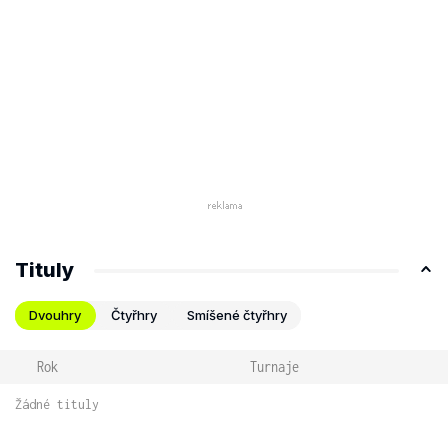
Tituly
Dvouhry
Čtyřhry
Smíšené čtyřhry
Rok
Turnaje
Žádné tituly