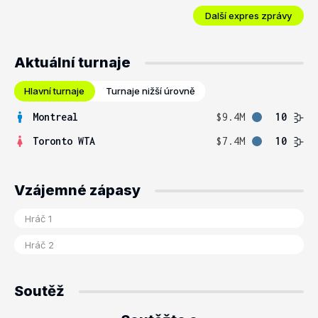
Další expres zprávy
Aktuální turnaje
Hlavní turnaje
Turnaje nižší úrovně
Montreal
$9.4M
10
Toronto WTA
$7.4M
10
Vzájemné zápasy
Soutěž