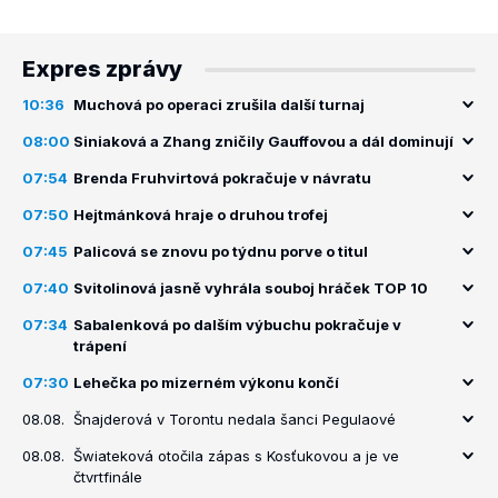
Expres zprávy
10:36
Muchová po operaci zrušila další turnaj
08:00
Siniaková a Zhang zničily Gauffovou a dál dominují
07:54
Brenda Fruhvirtová pokračuje v návratu
07:50
Hejtmánková hraje o druhou trofej
07:45
Palicová se znovu po týdnu porve o titul
07:40
Svitolinová jasně vyhrála souboj hráček TOP 10
07:34
Sabalenková po dalším výbuchu pokračuje v
trápení
07:30
Lehečka po mizerném výkonu končí
08.08.
Šnajderová v Torontu nedala šanci Pegulaové
08.08.
Šwiateková otočila zápas s Kosťukovou a je ve
čtvrtfinále