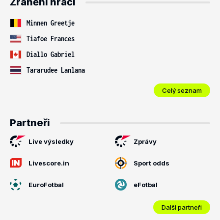
Zranění hráči
Minnen Greetje
Tiafoe Frances
Diallo Gabriel
Tararudee Lanlana
Celý seznam
Partneři
Live výsledky
Zprávy
Livescore.in
Sport odds
EuroFotbal
eFotbal
Další partneři