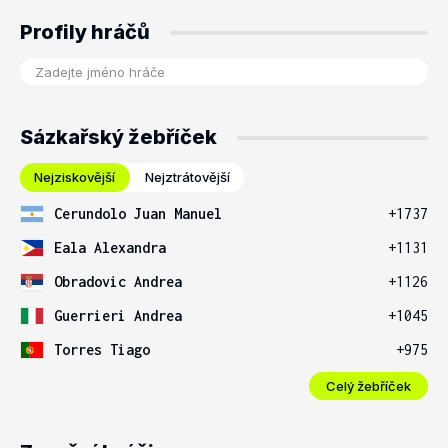
Profily hráčů
Sázkařský žebříček
Nejziskovější
Nejztrátovější
Cerundolo Juan Manuel
+1737
Eala Alexandra
+1131
Obradovic Andrea
+1126
Guerrieri Andrea
+1045
Torres Tiago
+975
Celý žebříček