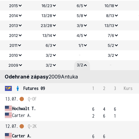
2015
16/23
6/5
10/18
2014
13/28
5/8
8/13
2013
23/28
3/9
13/13
2012
13/14
4/5
7/6
2011
6/3
1/1
5/2
-
2010
3/2
3/2
-
3/2
2009
3/2
Odehrané zápasy
2009
Antuka
Futures 09
1
2
3
Kurs
13.07.
Q-OF
Hochwalt T.
6
4
6
Carter A.
2
6
1
12.07.
Q-2K
Carter A.
6
6