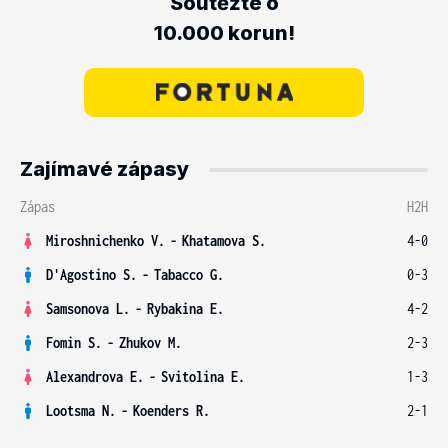
Soutěžte o
10.000 korun!
Zajímavé zápasy
Zápas
H2H
Miroshnichenko V.
-
Khatamova S.
4-0
D'Agostino S.
-
Tabacco G.
0-3
Samsonova L.
-
Rybakina E.
4-2
Fomin S.
-
Zhukov M.
2-3
Alexandrova E.
-
Svitolina E.
1-3
Lootsma N.
-
Koenders R.
2-1