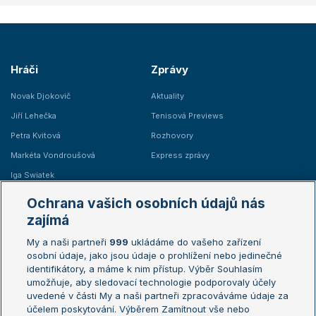
Hráči
Zprávy
Novak Djokovič
Aktuality
Jiří Lehečka
Tenisová Previews
Petra Kvitová
Rozhovory
Markéta Vondroušová
Express zprávy
Iga Swiatek
Marie Bouzková
Ochrana vašich osobních údajů nás
Žebříčky
Kalendář turnajů
zajímá
My a naši partneři
999
ukládáme do vašeho zařízení
Žebříček ATP (muži)
Australian Open
osobní údaje, jako jsou údaje o prohlížení nebo jedinečné
Žebříček WTA (ženy)
French Open
identifikátory, a máme k nim přístup. Výběr Souhlasím
umožňuje, aby sledovací technologie podporovaly účely
Sázkařský žebříček
Wimbledon
uvedené v části My a naši partneři zpracováváme údaje za
US Open
účelem poskytování. Výběrem Zamítnout vše nebo