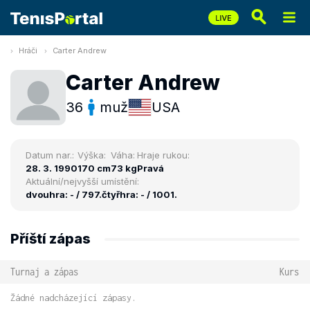
Hráči
Carter Andrew
Carter Andrew
36
muž
USA
Datum nar.:
Výška:
Váha:
Hraje rukou:
28. 3. 1990
170 cm
73 kg
Pravá
Aktuální/nejvyšší umístění:
dvouhra: - / 797.
čtyřhra: - / 1001.
Příští zápas
Turnaj a zápas
Kurs
Žádné nadcházející zápasy.