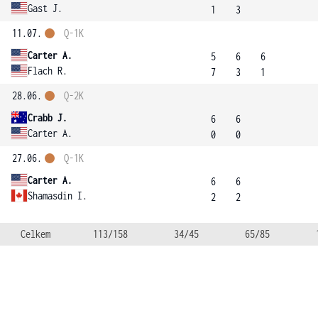
Gast J.
1
3
11.07.
Q-1K
Carter A.
5
6
6
Flach R.
7
3
1
28.06.
Q-2K
Crabb J.
6
6
Carter A.
0
0
27.06.
Q-1K
Carter A.
6
6
Shamasdin I.
2
2
Celkem
113/158
34/45
65/85