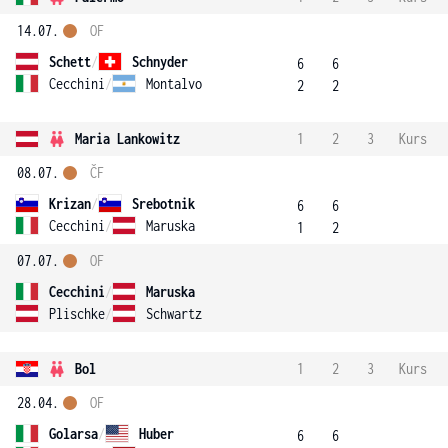
14.07.
OF
Schett
/
Schnyder
6
6
Cecchini
/
Montalvo
2
2
Maria Lankowitz
1
2
3
Kurs
08.07.
ČF
Krizan
/
Srebotnik
6
6
Cecchini
/
Maruska
1
2
07.07.
OF
Cecchini
/
Maruska
Plischke
/
Schwartz
Bol
1
2
3
Kurs
28.04.
OF
Golarsa
/
Huber
6
6