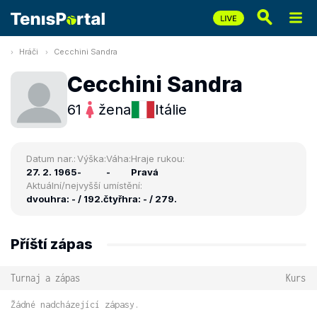
Hráči
Cecchini Sandra
Cecchini Sandra
61
žena
Itálie
Datum nar.:
Výška:
Váha:
Hraje rukou:
27. 2. 1965
-
-
Pravá
Aktuální/nejvyšší umístění:
dvouhra: - / 192.
čtyřhra: - / 279.
Příští zápas
Turnaj a zápas
Kurs
Žádné nadcházející zápasy.