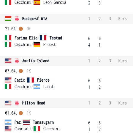
Cecchini
/
Leon Garcia
2
3
Budapešť WTA
1
2
3
Kurs
21.04.
OF
Farina Elia
/
Testud
6
6
Cecchini
/
Probst
4
1
Amelia Island
1
2
3
Kurs
07.04.
1K
Cacic
/
Pierce
6
6
Cecchini
/
Labat
1
2
Hilton Head
1
2
3
Kurs
01.04.
1K
Paz
/
Tanasugarn
6
6
Capriati
/
Cecchini
1
2