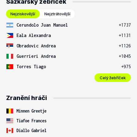
Sázkařský žebříček
Nejziskovější
Nejztrátovější
Cerundolo Juan Manuel
+1737
Eala Alexandra
+1131
Obradovic Andrea
+1126
Guerrieri Andrea
+1045
Torres Tiago
+975
Celý žebříček
Zranění hráči
Minnen Greetje
Tiafoe Frances
Diallo Gabriel