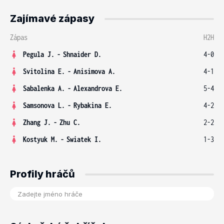
Zajímavé zápasy
Zápas
H2H
Pegula J.
-
Shnaider D.
4-0
Svitolina E.
-
Anisimova A.
4-1
Sabalenka A.
-
Alexandrova E.
5-4
Samsonova L.
-
Rybakina E.
4-2
Zhang J.
-
Zhu C.
2-2
Kostyuk M.
-
Swiatek I.
1-3
Profily hráčů