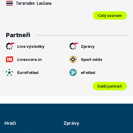
Tararudee Lanlana
Celý seznam
Partneři
Live výsledky
Zprávy
Livescore.in
Sport odds
EuroFotbal
eFotbal
Další partneři
Hráči
Zprávy