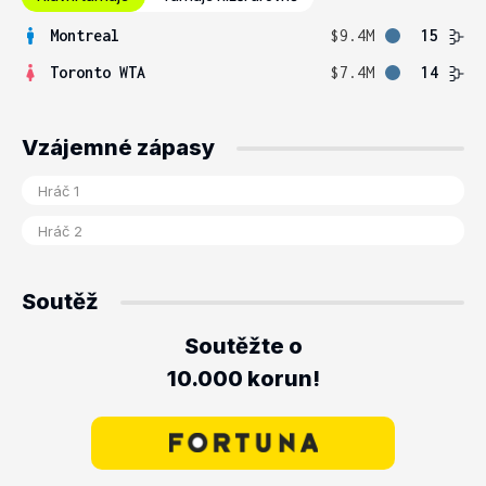
Montreal
$9.4M
15
Toronto WTA
$7.4M
14
Vzájemné zápasy
Soutěž
Soutěžte o
10.000 korun!