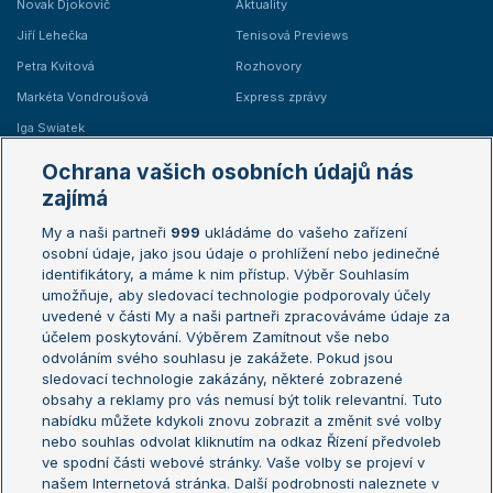
Novak Djokovič
Aktuality
Jiří Lehečka
Tenisová Previews
Petra Kvitová
Rozhovory
Markéta Vondroušová
Express zprávy
Iga Swiatek
Marie Bouzková
Ochrana vašich osobních údajů nás
Žebříčky
Kalendář turnajů
zajímá
My a naši partneři
999
ukládáme do vašeho zařízení
Žebříček ATP (muži)
Australian Open
osobní údaje, jako jsou údaje o prohlížení nebo jedinečné
Žebříček WTA (ženy)
French Open
identifikátory, a máme k nim přístup. Výběr Souhlasím
umožňuje, aby sledovací technologie podporovaly účely
Sázkařský žebříček
Wimbledon
uvedené v části My a naši partneři zpracováváme údaje za
US Open
účelem poskytování. Výběrem Zamítnout vše nebo
odvoláním svého souhlasu je zakážete. Pokud jsou
Turnaj mistrů
sledovací technologie zakázány, některé zobrazené
Turnaj mistryň
obsahy a reklamy pro vás nemusí být tolik relevantní. Tuto
Aktualní trendy
nabídku můžete kdykoli znovu zobrazit a změnit své volby
nebo souhlas odvolat kliknutím na odkaz Řízení předvoleb
ve spodní části webové stránky. Vaše volby se projeví v
Fotbalové přestupy
našem Internetová stránka. Další podrobnosti naleznete v