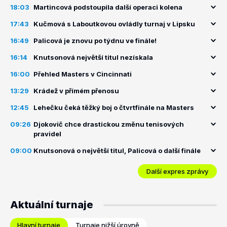
18:03
Martincová podstoupila další operaci kolena
17:43
Kučmová s Laboutkovou ovládly turnaj v Lipsku
16:49
Palicová je znovu po týdnu ve finále!
16:14
Knutsonová největší titul nezískala
16:00
Přehled Masters v Cincinnati
13:29
Krádež v přímém přenosu
12:45
Lehečku čeká těžký boj o čtvrtfinále na Masters
09:26
Djokovič chce drastickou změnu tenisových
pravidel
09:00
Knutsonová o největší titul, Palicová o další finále
Další expres zprávy
Aktuální turnaje
Hlavní turnaje
Turnaje nižší úrovně