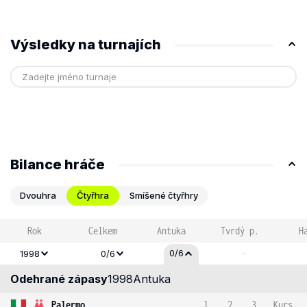
Výsledky na turnajích
Bilance hráče
Dvouhra
Čtyřhra
Smíšené čtyřhry
Rok
Celkem
Antuka
Tvrdý p.
H
-
0/6
1998
0/6
Odehrané zápasy
1998
Antuka
Palermo
1
2
3
Kurs