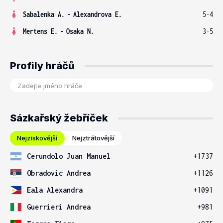
Sabalenka A.
-
Alexandrova E.
5-4
Mertens E.
-
Osaka N.
3-5
Profily hráčů
Sázkařský žebříček
Nejziskovější
Nejztrátovější
Cerundolo Juan Manuel
+1737
Obradovic Andrea
+1126
Eala Alexandra
+1091
Guerrieri Andrea
+981