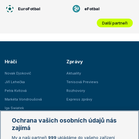
EuroFotbal
eFotbal
Další partneři
Hráči
Zprávy
Novak Djokovič
Aktuality
Jiří Lehečka
Tenisová Previews
Petra Kvitová
Rozhovory
Markéta Vondroušová
Express zprávy
Iga Swiatek
Marie Bouzková
Ochrana vašich osobních údajů nás
Žebříčky
Kalendář turnajů
zajímá
My a naši partneři
999
ukládáme do vašeho zařízení
Žebříček ATP (muži)
Australian Open