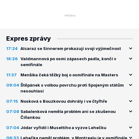
Expres zprávy
17:24
Alcaraz se Sinnerem prokazují svoji výjimečnost
16:26
Valdmannová po osmi zápasech padla, končí v
semifinále
11:37
Menšíka čeká těžký boj o osmifinále na Masters
09:04
Štěpánek s volbou povrchu proti Spojeným státům
nesouhlasí
07:15
Nosková s Bouzkovou dohrály i ve čtyřhře
07:08
Sabalenková neměla problém ani se zkušenou
Číňankou
07:04
Jódar vyřídil i Musettiho a vyzve Lehečku
06:33
Lehečka neměl problém, v Montrealu je v osmifinále