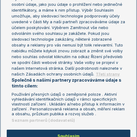
osobní údaje, jako jsou údaje o prohlížení nebo jedinečné
Žebříček WTA (ženy)
French Open
identifikátory, a máme k nim přístup. Výběr Souhlasím
umožňuje, aby sledovací technologie podporovaly účely
Sázkařský žebříček
Wimbledon
uvedené v části My a naši partneři zpracováváme údaje za
US Open
účelem poskytování. Výběrem Zamítnout vše nebo
odvoláním svého souhlasu je zakážete. Pokud jsou
Turnaj mistrů
sledovací technologie zakázány, některé zobrazené
Turnaj mistryň
obsahy a reklamy pro vás nemusí být tolik relevantní. Tuto
Aktualní trendy
nabídku můžete kdykoli znovu zobrazit a změnit své volby
nebo souhlas odvolat kliknutím na odkaz Řízení předvoleb
ve spodní části webové stránky. Vaše volby se projeví v
Fotbalové přestupy
našem Internetová stránka. Další podrobnosti naleznete v
Livesport Daily
našich Zásadách ochrany osobních údajů.
Třetí strany
Společně s našimi partnery zpracováváme údaje s
LS Prague Open
tímto cílem:
Používání přesných údajů o zeměpisné poloze . Aktivní
vyhledávání identifikačních údajů v rámci specifických
vlastností zařízení . Ukládání a/nebo přístup k informacím v
Podmínky užití
Nastavení soukromí
zařízení . Personalizovaná reklama a obsah, měření reklam
GDPR a žurnalistika
Reklama
a obsahu, průzkum publika a rozvoj služeb .
Informace o zpracování osobních
Kontakt
Seznam partnerů (dodavatelů)
údajů
Tiráž
Souhlasím