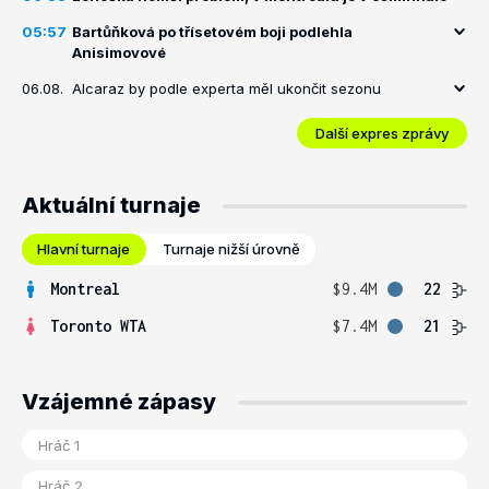
05:57
Bartůňková po třísetovém boji podlehla
Anisimovové
06.08.
Alcaraz by podle experta měl ukončit sezonu
Další expres zprávy
Aktuální turnaje
Hlavní turnaje
Turnaje nižší úrovně
Montreal
$9.4M
22
Toronto WTA
$7.4M
21
Vzájemné zápasy