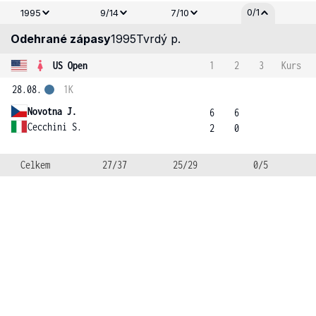
0/1
1995
9/14
7/10
Odehrané zápasy
1995
Tvrdý p.
US Open
1
2
3
Kurs
28.08.
1K
Novotna J.
6
6
Cecchini S.
2
0
Celkem
27/37
25/29
0/5