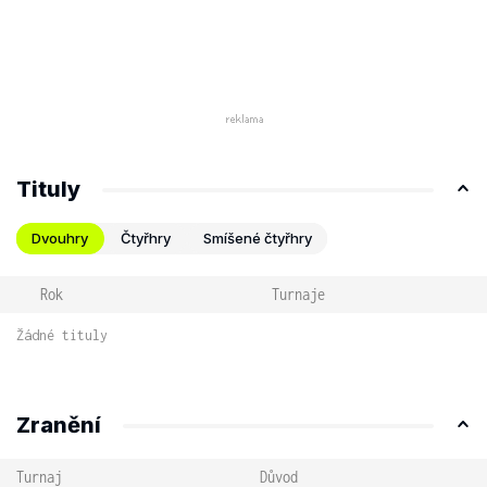
Tituly
Dvouhry
Čtyřhry
Smíšené čtyřhry
Rok
Turnaje
Žádné tituly
Zranění
Turnaj
Důvod