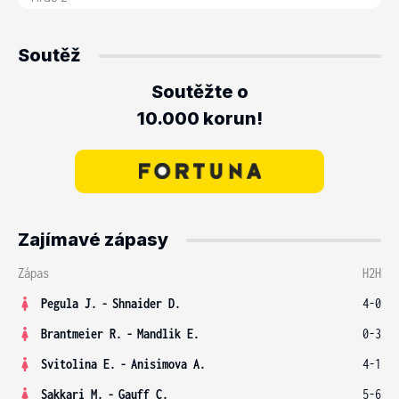
Soutěž
Soutěžte o
10.000 korun!
Zajímavé zápasy
Zápas
H2H
Pegula J.
-
Shnaider D.
4-0
Brantmeier R.
-
Mandlik E.
0-3
Svitolina E.
-
Anisimova A.
4-1
Sakkari M.
-
Gauff C.
5-6