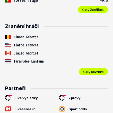
Torres Tiago
+975
Celý žebříček
Zranění hráči
Minnen Greetje
Tiafoe Frances
Diallo Gabriel
Tararudee Lanlana
Celý seznam
Partneři
Live výsledky
Zprávy
Livescore.in
Sport odds