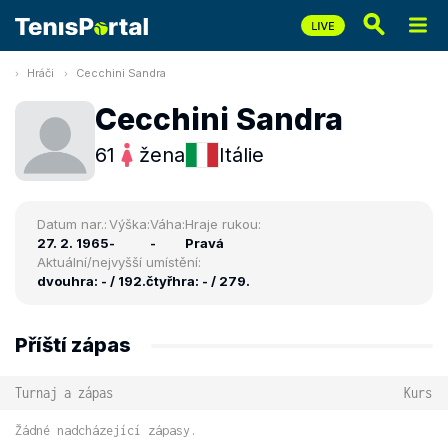
Hráči
Cecchini Sandra
Cecchini Sandra
61
žena
Itálie
Datum nar.:
Výška:
Váha:
Hraje rukou:
27. 2. 1965
-
-
Pravá
Aktuální/nejvyšší umístění:
dvouhra: - / 192.
čtyřhra: - / 279.
Příští zápas
Turnaj a zápas
Kurs
Žádné nadcházející zápasy.