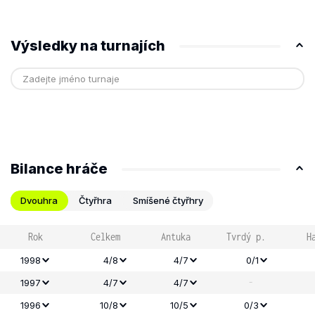
Výsledky na turnajích
Bilance hráče
Dvouhra
Čtyřhra
Smíšené čtyřhry
Rok
Celkem
Antuka
Tvrdý p.
H
1998
4/8
4/7
0/1
-
1997
4/7
4/7
1996
10/8
10/5
0/3