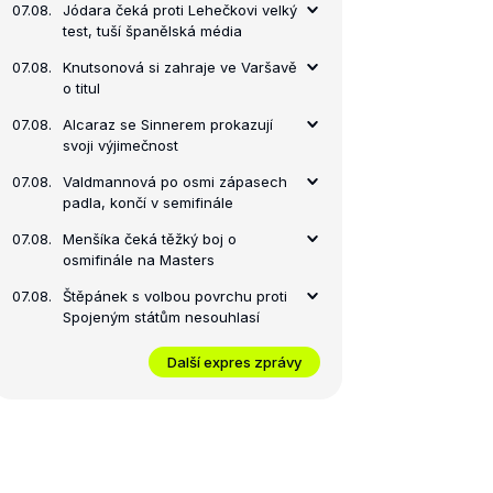
07.08.
Jódara čeká proti Lehečkovi velký
test, tuší španělská média
07.08.
Knutsonová si zahraje ve Varšavě
o titul
07.08.
Alcaraz se Sinnerem prokazují
svoji výjimečnost
07.08.
Valdmannová po osmi zápasech
padla, končí v semifinále
07.08.
Menšíka čeká těžký boj o
osmifinále na Masters
07.08.
Štěpánek s volbou povrchu proti
Spojeným státům nesouhlasí
Další expres zprávy