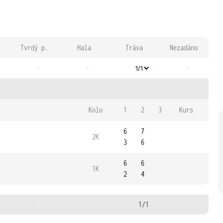
Tvrdý p.
Hala
Tráva
Nezadáno
-
-
-
1/1
Kolo
1
2
3
Kurs
6
7
2K
3
6
6
6
1K
2
4
-
-
1/1
-