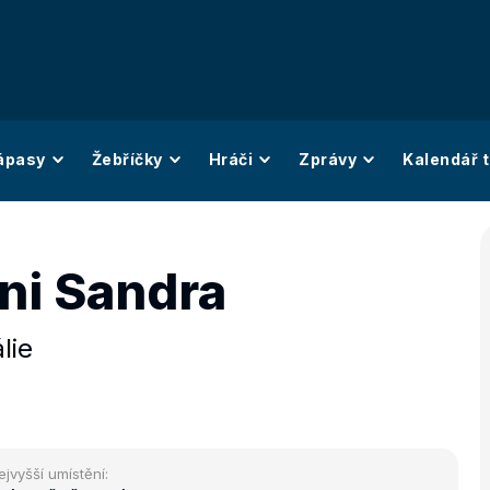
ápasy
Žebříčky
Hráči
Zprávy
Kalendář t
ni Sandra
álie
ejvyšší umístění: