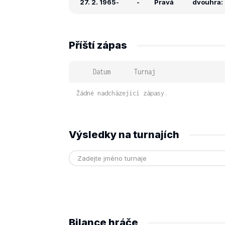
27. 2. 1965
-
-
Pravá
dvouhra: -
Příští zápas
Datum
Turnaj
Žádné nadcházející zápasy.
Výsledky na turnajích
Bilance hráče