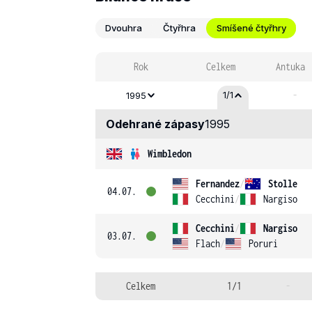
Dvouhra
Čtyřhra
Smíšené čtyřhry
Rok
Celkem
Antuka
-
1/1
1995
Odehrané zápasy
1995
Wimbledon
Fernandez
/
Stolle
04.07.
Cecchini
/
Nargiso
Cecchini
/
Nargiso
03.07.
Flach
/
Poruri
Celkem
1/1
-