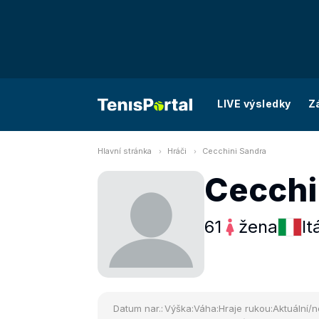
LIVE výsledky
Z
Hlavní stránka
Hráči
Cecchini Sandra
Cecchi
61
žena
It
Datum nar.:
Výška:
Váha:
Hraje rukou:
Aktuální/n