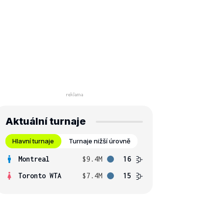
Aktuální turnaje
Hlavní turnaje
Turnaje nižší úrovně
Montreal
$9.4M
16
Toronto WTA
$7.4M
15