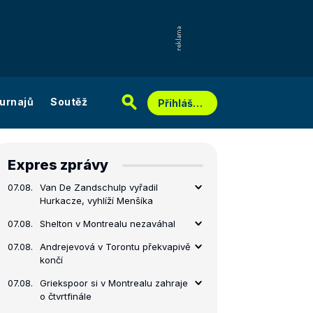
urnajů
Soutěž
Přihlášení
Expres zprávy
07.08.
Van De Zandschulp vyřadil
Hurkacze, vyhlíží Menšíka
07.08.
Shelton v Montrealu nezaváhal
07.08.
Andrejevová v Torontu překvapivě
končí
07.08.
Griekspoor si v Montrealu zahraje
o čtvrtfinále