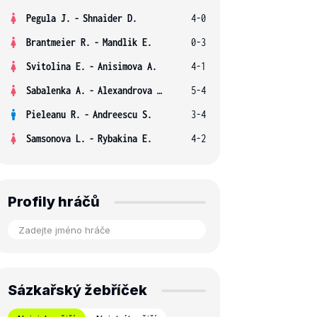
Pegula J.
-
Shnaider D.
4-0
Brantmeier R.
-
Mandlik E.
0-3
Svitolina E.
-
Anisimova A.
4-1
Sabalenka A.
-
Alexandrova E.
5-4
Pieleanu R.
-
Andreescu S.
3-4
Samsonova L.
-
Rybakina E.
4-2
Profily hráčů
Sázkařský žebříček