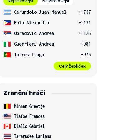
Nejziskovější
Nejztrátovější
Cerundolo Juan Manuel
+1737
Eala Alexandra
+1131
Obradovic Andrea
+1126
Guerrieri Andrea
+981
Torres Tiago
+975
Celý žebříček
Zranění hráči
Minnen Greetje
Tiafoe Frances
Diallo Gabriel
Tararudee Lanlana