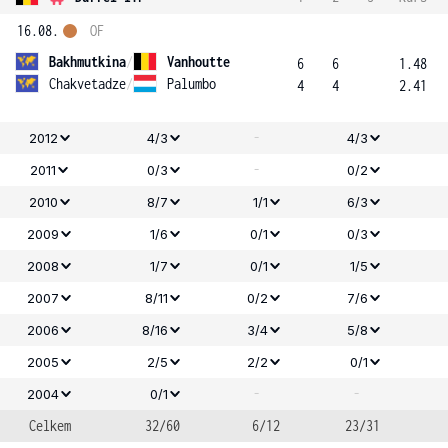
16.08.
OF
Bakhmutkina
/
Vanhoutte
6
6
1.48
Chakvetadze
/
Palumbo
4
4
2.41
-
2012
4/3
4/3
-
2011
0/3
0/2
2010
8/7
1/1
6/3
2009
1/6
0/1
0/3
2008
1/7
0/1
1/5
2007
8/11
0/2
7/6
2006
8/16
3/4
5/8
2005
2/5
2/2
0/1
-
-
2004
0/1
Celkem
32/60
6/12
23/31