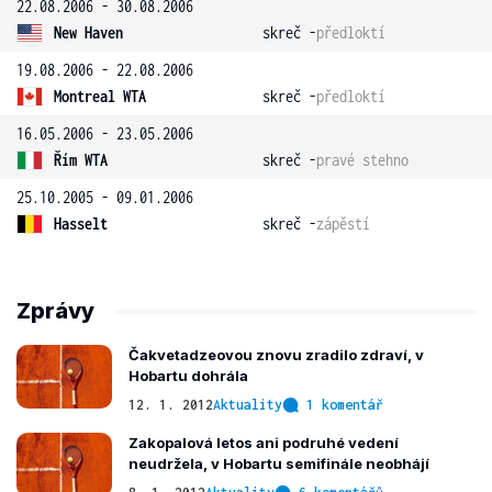
22.08.2006 - 30.08.2006
New Haven
skreč -
předloktí
19.08.2006 - 22.08.2006
Montreal WTA
skreč -
předloktí
16.05.2006 - 23.05.2006
Řím WTA
skreč -
pravé stehno
25.10.2005 - 09.01.2006
Hasselt
skreč -
zápěstí
Zprávy
Čakvetadzeovou znovu zradilo zdraví, v
Hobartu dohrála
12. 1. 2012
Aktuality
1 komentář
Zakopalová letos ani podruhé vedení
neudržela, v Hobartu semifinále neobhájí