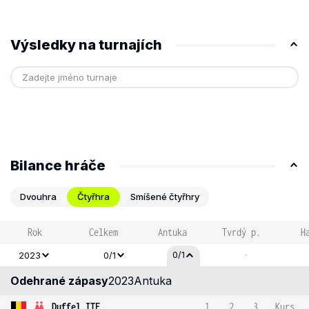
Výsledky na turnajích
Bilance hráče
Dvouhra
Čtyřhra
Smíšené čtyřhry
Rok
Celkem
Antuka
Tvrdý p.
H
-
0/1
2023
0/1
Odehrané zápasy
2023
Antuka
Duffel ITF
1
2
3
Kurs