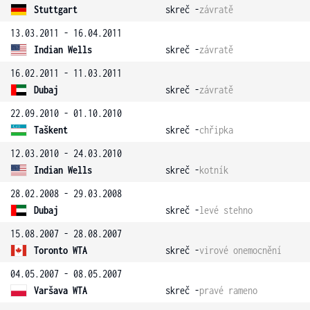
Stuttgart
skreč -
závratě
13.03.2011 - 16.04.2011
Indian Wells
skreč -
závratě
16.02.2011 - 11.03.2011
Dubaj
skreč -
závratě
22.09.2010 - 01.10.2010
Taškent
skreč -
chřipka
12.03.2010 - 24.03.2010
Indian Wells
skreč -
kotník
28.02.2008 - 29.03.2008
Dubaj
skreč -
levé stehno
15.08.2007 - 28.08.2007
Toronto WTA
skreč -
virové onemocnění
04.05.2007 - 08.05.2007
Varšava WTA
skreč -
pravé rameno