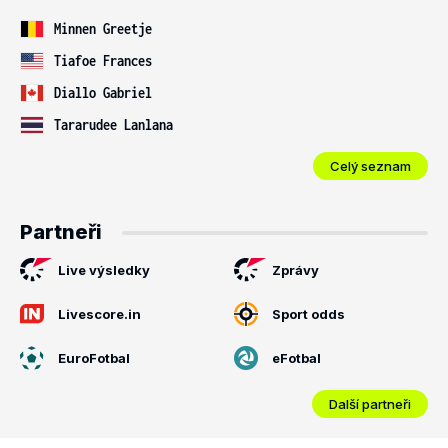
Minnen Greetje
Tiafoe Frances
Diallo Gabriel
Tararudee Lanlana
Celý seznam
Partneři
Live výsledky
Zprávy
Livescore.in
Sport odds
EuroFotbal
eFotbal
Další partneři