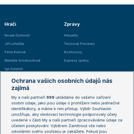
Hráči
Zprávy
Novak Djokovič
Aktuality
Jiří Lehečka
Tenisová Previews
Petra Kvitová
Rozhovory
Markéta Vondroušová
Express zprávy
Iga Swiatek
Marie Bouzková
Ochrana vašich osobních údajů nás
Žebříčky
Kalendář turnajů
zajímá
My a naši partneři
999
ukládáme do vašeho zařízení
Žebříček ATP (muži)
Australian Open
osobní údaje, jako jsou údaje o prohlížení nebo jedinečné
Žebříček WTA (ženy)
French Open
identifikátory, a máme k nim přístup. Výběr Souhlasím
umožňuje, aby sledovací technologie podporovaly účely
Sázkařský žebříček
Wimbledon
uvedené v části My a naši partneři zpracováváme údaje za
US Open
účelem poskytování. Výběrem Zamítnout vše nebo
odvoláním svého souhlasu je zakážete. Pokud jsou
Turnaj mistrů