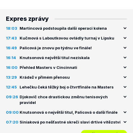
Expres zprávy
18:03
Martincová podstoupila další operaci kolena
17:43
Kučmová s Laboutkovou ovládly turnaj v Lipsku
16:49
Palicová je znovu po týdnu ve finále!
16:14
Knutsonová největší titul nezískala
16:00
Přehled Masters v Cincinnati
13:29
Krádež v přímém přenosu
12:45
Lehečku čeká těžký boj o čtvrtfinále na Masters
09:26
Djokovič chce drastickou změnu tenisových
pravidel
09:00
Knutsonová o největší titul, Palicová o další finále
07:20
Siniaková po nešťastné skreči slaví drtivé vítězství