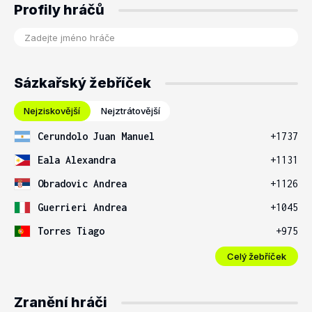
Profily hráčů
Sázkařský žebříček
Nejziskovější
Nejztrátovější
Cerundolo Juan Manuel
+1737
Eala Alexandra
+1131
Obradovic Andrea
+1126
Guerrieri Andrea
+1045
Torres Tiago
+975
Celý žebříček
Zranění hráči