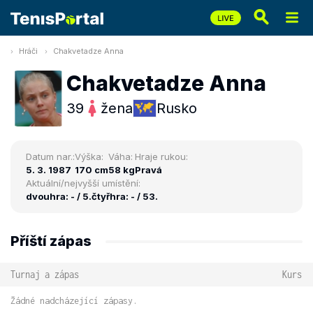
Hráči
Chakvetadze Anna
Chakvetadze Anna
39
žena
Rusko
Datum nar.:
Výška:
Váha:
Hraje rukou:
5. 3. 1987
170 cm
58 kg
Pravá
Aktuální/nejvyšší umístění:
dvouhra: - / 5.
čtyřhra: - / 53.
Příští zápas
Turnaj a zápas
Kurs
Žádné nadcházející zápasy.