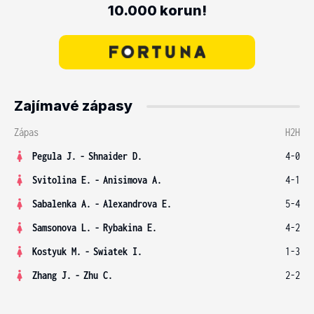
10.000 korun!
Zajímavé zápasy
Zápas
H2H
Pegula J.
-
Shnaider D.
4-0
Svitolina E.
-
Anisimova A.
4-1
Sabalenka A.
-
Alexandrova E.
5-4
Samsonova L.
-
Rybakina E.
4-2
Kostyuk M.
-
Swiatek I.
1-3
Zhang J.
-
Zhu C.
2-2