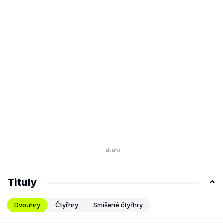
Tituly
Dvouhry
Čtyřhry
Smíšené čtyřhry