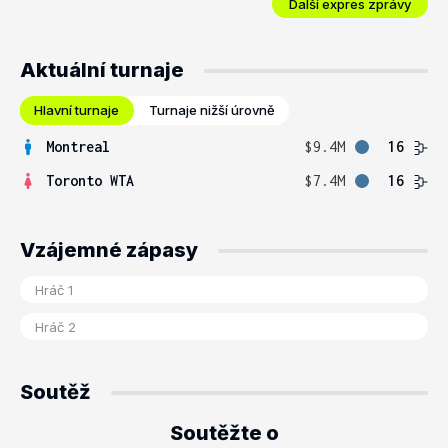
Další expres zprávy
Aktuální turnaje
Hlavní turnaje
Turnaje nižší úrovně
Montreal
$9.4M
16
Toronto WTA
$7.4M
16
Vzájemné zápasy
Soutěž
Soutěžte o