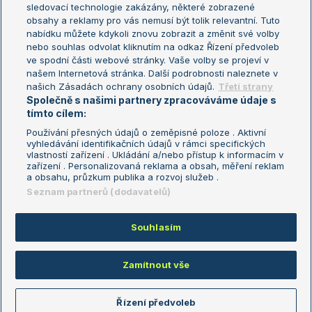
sledovací technologie zakázány, některé zobrazené
Turnaj mistryň
obsahy a reklamy pro vás nemusí být tolik relevantní. Tuto
Aktualní trendy
nabídku můžete kdykoli znovu zobrazit a změnit své volby
nebo souhlas odvolat kliknutím na odkaz Řízení předvoleb
ve spodní části webové stránky. Vaše volby se projeví v
Fotbalové přestupy
našem Internetová stránka. Další podrobnosti naleznete v
Livesport Daily
našich Zásadách ochrany osobních údajů.
Třetí strany
Společně s našimi partnery zpracováváme údaje s
LS Prague Open
tímto cílem:
Používání přesných údajů o zeměpisné poloze . Aktivní
vyhledávání identifikačních údajů v rámci specifických
vlastností zařízení . Ukládání a/nebo přístup k informacím v
Podmínky užití
Nastavení soukromí
zařízení . Personalizovaná reklama a obsah, měření reklam
GDPR a žurnalistika
Reklama
a obsahu, průzkum publika a rozvoj služeb .
Informace o zpracování osobních
Kontakt
Seznam partnerů (dodavatelů)
údajů
Tiráž
Souhlasím
Copyright © 2008-2026 TenisPortal.cz. Využíváme zpravodajství ČTK.
Zamítnout vše
Řízení předvoleb