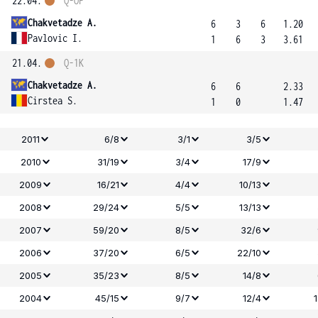
22.04.
Q-OF
Chakvetadze A.
6
3
6
1.20
Pavlovic I.
1
6
3
3.61
21.04.
Q-1K
Chakvetadze A.
6
6
2.33
Cirstea S.
1
0
1.47
2011
6/8
3/1
3/5
2010
31/19
3/4
17/9
2009
16/21
4/4
10/13
2008
29/24
5/5
13/13
2007
59/20
8/5
32/6
2006
37/20
6/5
22/10
2005
35/23
8/5
14/8
2004
45/15
9/7
12/4