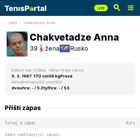
Hráči
Chakvetadze Anna
Chakvetadze Anna
39
žena
Rusko
Datum nar.:
Výška:
Váha:
Hraje rukou:
5. 3. 1987
170 cm
58 kg
Pravá
Aktuální/nejvyšší umístění:
dvouhra: - / 5.
čtyřhra: - / 53.
Příští zápas
Turnaj a zápas
Kurs
Žádné nadcházející zápasy.