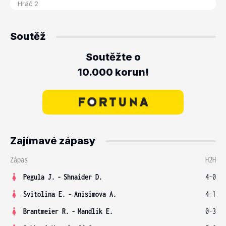
Soutěž
Soutěžte o
10.000 korun!
Zajímavé zápasy
Zápas
H2H
Pegula J.
-
Shnaider D.
4-0
Svitolina E.
-
Anisimova A.
4-1
Brantmeier R.
-
Mandlik E.
0-3