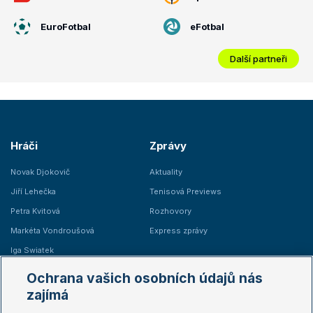
EuroFotbal
eFotbal
Další partneři
Hráči
Zprávy
Novak Djokovič
Aktuality
Jiří Lehečka
Tenisová Previews
Petra Kvitová
Rozhovory
Markéta Vondroušová
Express zprávy
Iga Swiatek
Marie Bouzková
Ochrana vašich osobních údajů nás
Žebříčky
Kalendář turnajů
zajímá