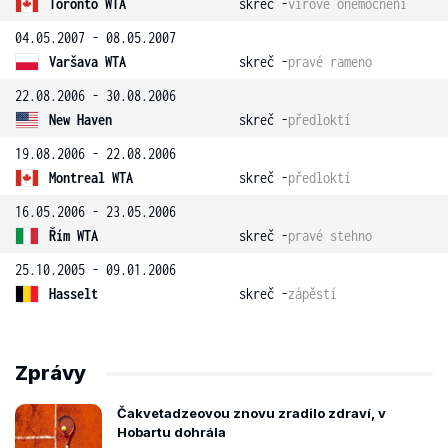
Toronto WTA
skreč -
virové onemocnění
04.05.2007 - 08.05.2007
Varšava WTA
skreč -
pravé rameno
22.08.2006 - 30.08.2006
New Haven
skreč -
předloktí
19.08.2006 - 22.08.2006
Montreal WTA
skreč -
předloktí
16.05.2006 - 23.05.2006
Řím WTA
skreč -
pravé stehno
25.10.2005 - 09.01.2006
Hasselt
skreč -
zápěstí
Zprávy
Čakvetadzeovou znovu zradilo zdraví, v
Hobartu dohrála