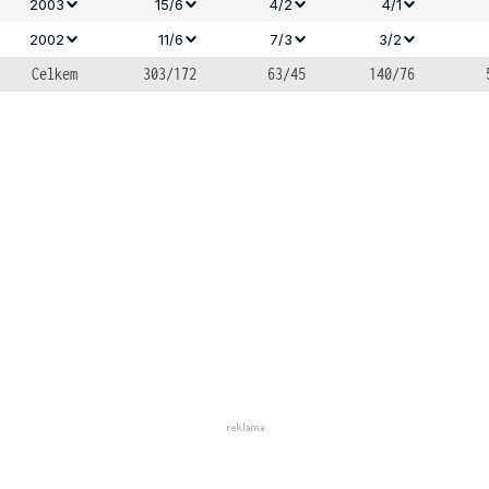
2003
15/6
4/2
4/1
2002
11/6
7/3
3/2
Celkem
303/172
63/45
140/76