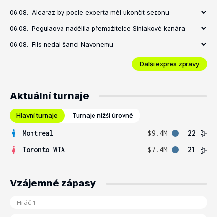
06.08.
Alcaraz by podle experta měl ukončit sezonu
06.08.
Pegulaová nadělila přemožitelce Siniakové kanára
06.08.
Fils nedal šanci Navonemu
Další expres zprávy
Aktuální turnaje
Hlavní turnaje
Turnaje nižší úrovně
Montreal
$9.4M
22
Toronto WTA
$7.4M
21
Vzájemné zápasy