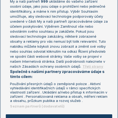
My a naši partneři
999
ukládáme do vašeho zařízení
Žebříček ATP (muži)
Australian Open
osobní údaje, jako jsou údaje o prohlížení nebo jedinečné
Žebříček WTA (ženy)
French Open
identifikátory, a máme k nim přístup. Výběr Souhlasím
umožňuje, aby sledovací technologie podporovaly účely
Sázkařský žebříček
Wimbledon
uvedené v části My a naši partneři zpracováváme údaje za
US Open
účelem poskytování. Výběrem Zamítnout vše nebo
odvoláním svého souhlasu je zakážete. Pokud jsou
Turnaj mistrů
sledovací technologie zakázány, některé zobrazené
Turnaj mistryň
obsahy a reklamy pro vás nemusí být tolik relevantní. Tuto
Aktualní trendy
nabídku můžete kdykoli znovu zobrazit a změnit své volby
nebo souhlas odvolat kliknutím na odkaz Řízení předvoleb
ve spodní části webové stránky. Vaše volby se projeví v
Fotbalové přestupy
našem Internetová stránka. Další podrobnosti naleznete v
Livesport Daily
našich Zásadách ochrany osobních údajů.
Třetí strany
Společně s našimi partnery zpracováváme údaje s
LS Prague Open
tímto cílem:
Používání přesných údajů o zeměpisné poloze . Aktivní
vyhledávání identifikačních údajů v rámci specifických
vlastností zařízení . Ukládání a/nebo přístup k informacím v
Podmínky užití
Nastavení soukromí
zařízení . Personalizovaná reklama a obsah, měření reklam
GDPR a žurnalistika
Reklama
a obsahu, průzkum publika a rozvoj služeb .
Informace o zpracování osobních
Kontakt
Seznam partnerů (dodavatelů)
údajů
Tiráž