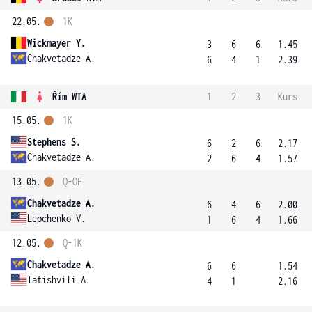
22.05.
1K
Wickmayer Y.
3
6
6
1.45
Chakvetadze A.
6
4
1
2.39
Řím WTA
1
2
3
Kurs
15.05.
1K
Stephens S.
6
2
6
2.17
Chakvetadze A.
2
6
4
1.57
13.05.
Q-OF
Chakvetadze A.
6
4
6
2.00
Lepchenko V.
1
6
4
1.66
12.05.
Q-1K
Chakvetadze A.
6
6
1.54
Tatishvili A.
4
1
2.16