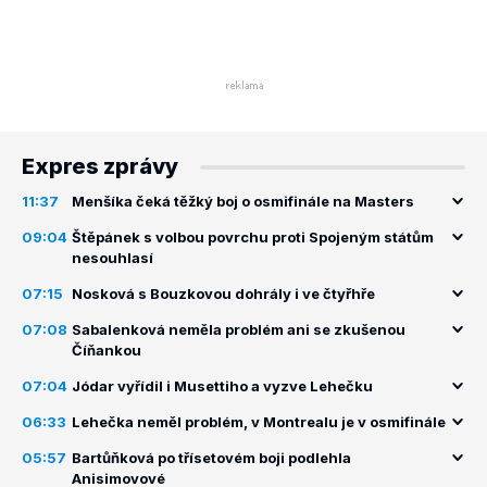
Expres zprávy
11:37
Menšíka čeká těžký boj o osmifinále na Masters
09:04
Štěpánek s volbou povrchu proti Spojeným státům
nesouhlasí
07:15
Nosková s Bouzkovou dohrály i ve čtyřhře
07:08
Sabalenková neměla problém ani se zkušenou
Číňankou
07:04
Jódar vyřídil i Musettiho a vyzve Lehečku
06:33
Lehečka neměl problém, v Montrealu je v osmifinále
05:57
Bartůňková po třísetovém boji podlehla
Anisimovové