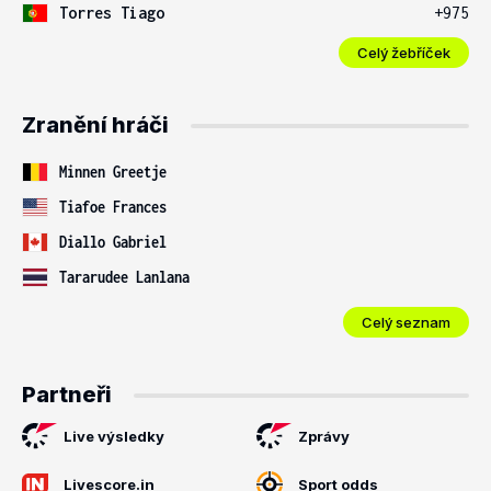
Torres Tiago
+975
Celý žebříček
Zranění hráči
Minnen Greetje
Tiafoe Frances
Diallo Gabriel
Tararudee Lanlana
Celý seznam
Partneři
Live výsledky
Zprávy
Livescore.in
Sport odds