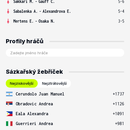
Sakkari M.
-
Gauff C.
5-6
Sabalenka A.
-
Alexandrova E.
5-4
Mertens E.
-
Osaka N.
3-5
Profily hráčů
Sázkařský žebříček
Nejziskovější
Nejztrátovější
Cerundolo Juan Manuel
+1737
Obradovic Andrea
+1126
Eala Alexandra
+1091
Guerrieri Andrea
+981