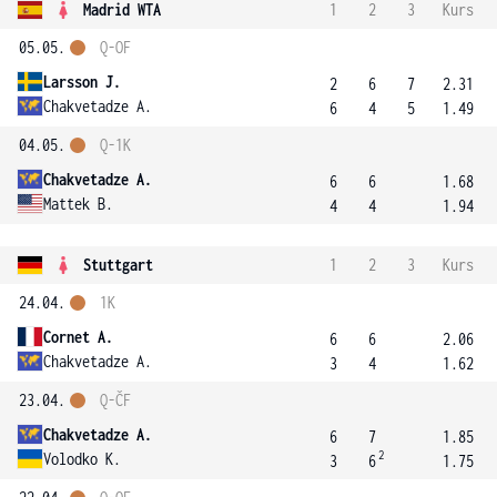
Madrid WTA
1
2
3
Kurs
05.05.
Q-OF
Larsson J.
2
6
7
2.31
Chakvetadze A.
6
4
5
1.49
04.05.
Q-1K
Chakvetadze A.
6
6
1.68
Mattek B.
4
4
1.94
Stuttgart
1
2
3
Kurs
24.04.
1K
Cornet A.
6
6
2.06
Chakvetadze A.
3
4
1.62
23.04.
Q-ČF
Chakvetadze A.
6
7
1.85
2
Volodko K.
3
6
1.75