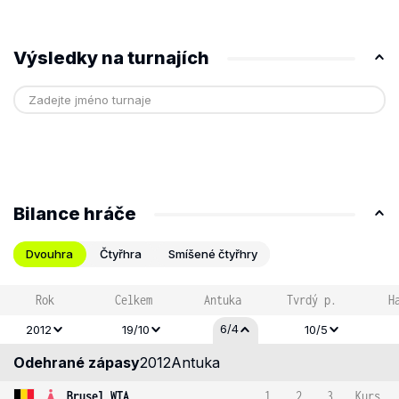
Výsledky na turnajích
Bilance hráče
Dvouhra
Čtyřhra
Smíšené čtyřhry
Rok
Celkem
Antuka
Tvrdý p.
H
6/4
2012
19/10
10/5
Odehrané zápasy
2012
Antuka
Brusel WTA
1
2
3
Kurs