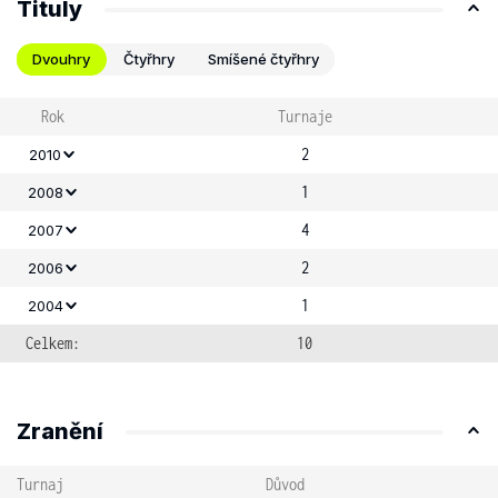
Tituly
Dvouhry
Čtyřhry
Smíšené čtyřhry
Rok
Turnaje
2
2010
1
2008
4
2007
2
2006
1
2004
Celkem:
10
Zranění
Turnaj
Důvod