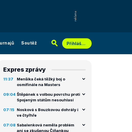
urnajů
Soutěž
Přihlášení
Expres zprávy
11:37
Menšíka čeká těžký boj o
osmifinále na Masters
09:04
Štěpánek s volbou povrchu proti
Spojeným státům nesouhlasí
07:15
Nosková s Bouzkovou dohrály i
ve čtyřhře
07:08
Sabalenková neměla problém
ani se zkušenou Číňankou