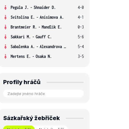
Pegula J.
-
Shnaider D.
4-0
Svitolina E.
-
Anisimova A.
4-1
Brantmeier R.
-
Mandlik E.
0-3
Sakkari M.
-
Gauff C.
5-6
Sabalenka A.
-
Alexandrova E.
5-4
Mertens E.
-
Osaka N.
3-5
Profily hráčů
Sázkařský žebříček