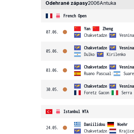
Odehrané zápasy
2006
Antuka
French Open
Yan
/
Zheng
07.06.
Chakvetadze
/
Vesnina
Chakvetadze
/
Vesnina
05.06.
Dulko
/
Kirilenko
Chakvetadze
/
Vesnina
03.06.
Ruano Pascual
/
Suare
Chakvetadze
/
Vesnina
30.05.
Foretz Gacon
/
Serra 
Istanbul WTA
Daniilidou
/
Woehr
24.05.
Chakvetadze
/
Krajice