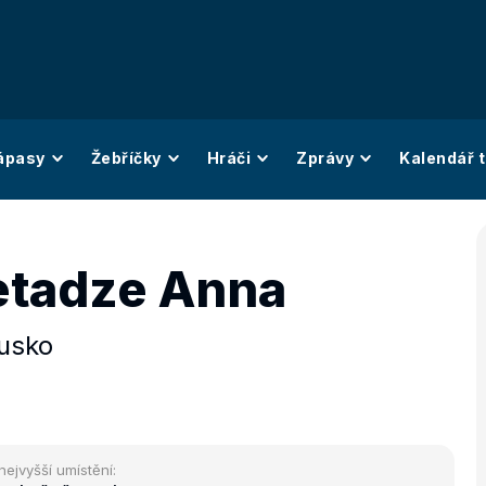
ápasy
Žebříčky
Hráči
Zprávy
Kalendář t
tadze Anna
usko
nejvyšší umístění: