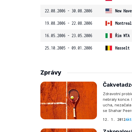
22.08.2006 - 30.08.2006
New Have
19.08.2006 - 22.08.2006
Montreal
16.05.2006 - 23.05.2006
Řím WTA
25.10.2005 - 09.01.2006
Hasselt
Zprávy
Čakvetadze
Zdravotní prob
nebraly konce. 
ucha, nezačala 
se Shahar Peero
12. 1. 2012
Akt
Zakopalová