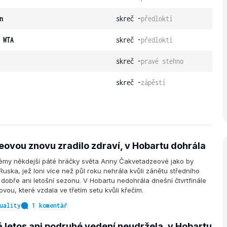
n
skreč -
předloktí
 WTA
skreč -
předloktí
skreč -
pravé stehno
skreč -
zápěstí
ovou znovu zradilo zdraví, v Hobartu dohrála
lémy někdejší páté hráčky světa Anny Čakvetadzeové jako by
Ruska, jež loni více než půl roku nehrála kvůli zánětu středního
dobře ani letošní sezonu. V Hobartu nedohrála dnešní čtvrtfinále
vou, které vzdala ve třetím setu kvůli křečím.
uality
1 komentář
 letos ani podruhé vedení neudržela, v Hobartu