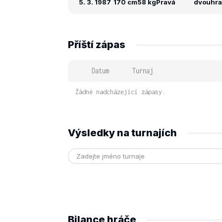
5. 3. 1987
170 cm
58 kg
Pravá
dvouhra: 
Příští zápas
Datum
Turnaj
Žádné nadcházející zápasy.
Výsledky na turnajích
Bilance hráče