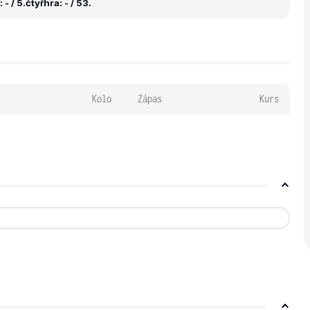
- / 5.
čtyřhra: - / 53.
Kolo
Zápas
Kurs