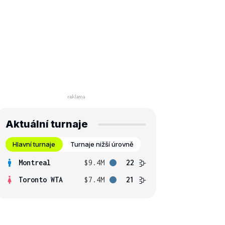
Aktuální turnaje
Hlavní turnaje
Turnaje nižší úrovně
Montreal
$9.4M
22
Toronto WTA
$7.4M
21