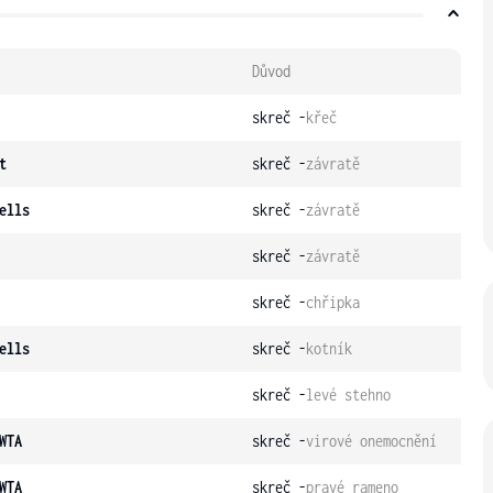
Důvod
skreč -
křeč
t
skreč -
závratě
ells
skreč -
závratě
skreč -
závratě
skreč -
chřipka
ells
skreč -
kotník
skreč -
levé stehno
WTA
skreč -
virové onemocnění
WTA
skreč -
pravé rameno