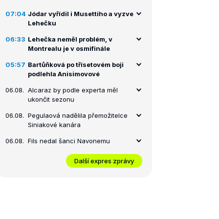
07:04
Jódar vyřídil i Musettiho a vyzve
Lehečku
06:33
Lehečka neměl problém, v
Montrealu je v osmifinále
05:57
Bartůňková po třísetovém boji
podlehla Anisimovové
06.08.
Alcaraz by podle experta měl
ukončit sezonu
06.08.
Pegulaová nadělila přemožitelce
Siniakové kanára
06.08.
Fils nedal šanci Navonemu
Další expres zprávy