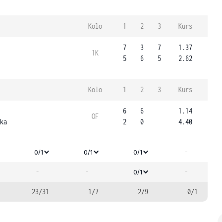
Kolo
1
2
3
Kurs
7
3
7
1.37
1K
5
6
5
2.62
Kolo
1
2
3
Kurs
6
6
1.14
OF
ka
2
0
4.40
-
0/1
0/1
0/1
-
-
-
0/1
23/31
1/7
2/9
0/1