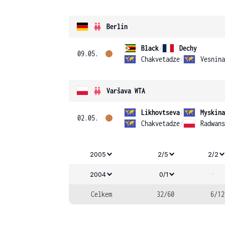
Berlín
Black
/
Dechy
09.05.
Chakvetadze
/
Vesnina
Varšava WTA
Likhovtseva
/
Myskina
02.05.
Chakvetadze
/
Radwans
2005
2/5
2/2
-
2004
0/1
Celkem
32/60
6/12