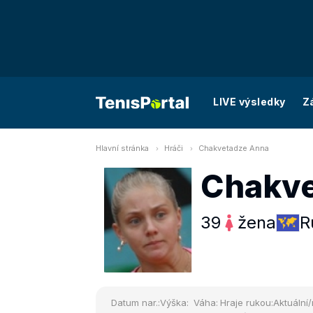
LIVE výsledky
Z
Hlavní stránka
Hráči
Chakvetadze Anna
Chakve
39
žena
R
Datum nar.:
Výška:
Váha:
Hraje rukou:
Aktuální/