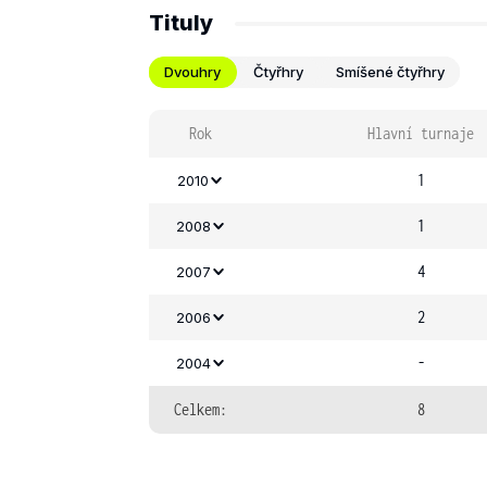
Tituly
Dvouhry
Čtyřhry
Smíšené čtyřhry
Rok
Hlavní turnaje
1
2010
1
2008
4
2007
2
2006
-
2004
Celkem:
8