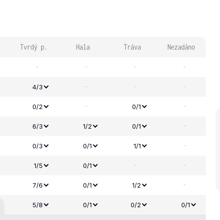
Tvrdý p.
Hala
Tráva
Nezadáno
-
-
-
-
-
-
-
4/3
-
-
0/2
0/1
-
6/3
1/2
0/1
-
0/3
0/1
1/1
-
-
1/5
0/1
-
7/6
0/1
1/2
5/8
0/1
0/2
0/1