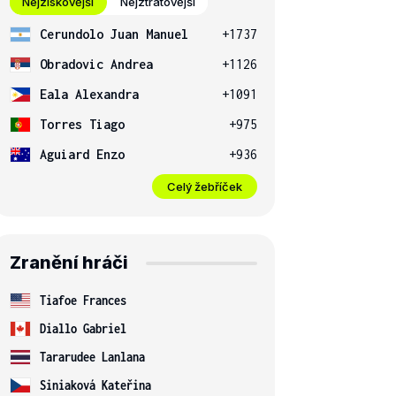
Nejziskovější
Nejztrátovější
Cerundolo Juan Manuel
+1737
Obradovic Andrea
+1126
Eala Alexandra
+1091
Torres Tiago
+975
Aguiard Enzo
+936
Celý žebříček
Zranění hráči
Tiafoe Frances
Diallo Gabriel
Tararudee Lanlana
Siniaková Kateřina