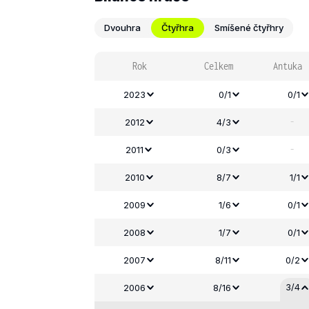
Dvouhra
Čtyřhra
Smíšené čtyřhry
Rok
Celkem
Antuka
2023
0/1
0/1
-
2012
4/3
-
2011
0/3
2010
8/7
1/1
2009
1/6
0/1
2008
1/7
0/1
2007
8/11
0/2
3/4
2006
8/16