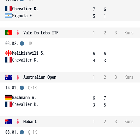
Chevalier K.
7
6
Mignola F.
5
1
Vale Do Lobo ITF
1
2
3
Kurs
03.02.
1K
Melikishvili S.
6
6
Chevalier K.
4
3
Australian Open
1
2
3
Kurs
14.01.
Q-1K
Bachmann A.
6
7
Chevalier K.
3
5
Hobart
1
2
3
Kurs
08.01.
Q-1K