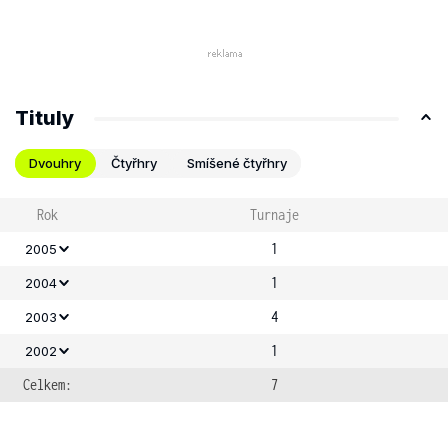
Tituly
Dvouhry
Čtyřhry
Smíšené čtyřhry
Rok
Turnaje
1
2005
1
2004
4
2003
1
2002
Celkem:
7