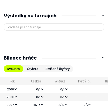
Výsledky na turnajích
Bilance hráče
Dvouhra
Čtyřhra
Smíšené čtyřhry
Rok
Celkem
Antuka
Tvrdý p.
H
-
2010
0/1
0/1
-
2008
0/1
0/1
2007
15/16
12/12
2/2