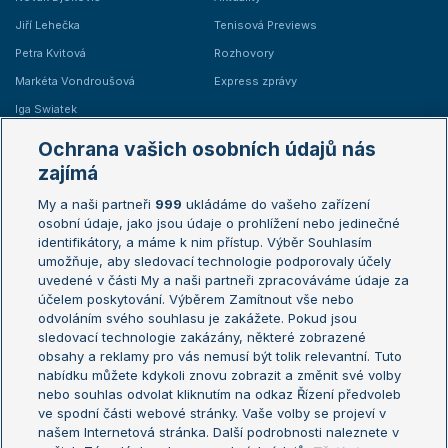
Jiří Lehečka
Tenisová Previews
Petra Kvitová
Rozhovory
Markéta Vondroušová
Express zprávy
Iga Swiatek
Marie Bouzková
Ochrana vašich osobních údajů nás
Žebříčky
Kalendář turnajů
zajímá
My a naši partneři
999
ukládáme do vašeho zařízení
Žebříček ATP (muži)
Australian Open
osobní údaje, jako jsou údaje o prohlížení nebo jedinečné
Žebříček WTA (ženy)
French Open
identifikátory, a máme k nim přístup. Výběr Souhlasím
umožňuje, aby sledovací technologie podporovaly účely
Sázkařský žebříček
Wimbledon
uvedené v části My a naši partneři zpracováváme údaje za
US Open
účelem poskytování. Výběrem Zamítnout vše nebo
odvoláním svého souhlasu je zakážete. Pokud jsou
Turnaj mistrů
sledovací technologie zakázány, některé zobrazené
Turnaj mistryň
obsahy a reklamy pro vás nemusí být tolik relevantní. Tuto
Aktualní trendy
nabídku můžete kdykoli znovu zobrazit a změnit své volby
nebo souhlas odvolat kliknutím na odkaz Řízení předvoleb
ve spodní části webové stránky. Vaše volby se projeví v
Fotbalové přestupy
našem Internetová stránka. Další podrobnosti naleznete v
Livesport Daily