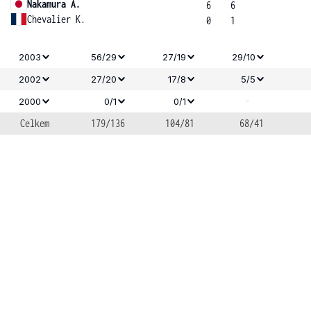
Nakamura A.
6
6
Chevalier K.
0
1
2003
56/29
27/19
29/10
2002
27/20
17/8
5/5
-
2000
0/1
0/1
Celkem
179/136
104/81
68/41