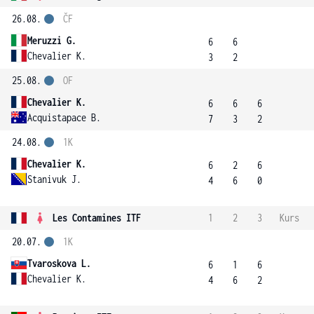
26.08.
ČF
Meruzzi G.
6
6
Chevalier K.
3
2
25.08.
OF
Chevalier K.
6
6
6
Acquistapace B.
7
3
2
24.08.
1K
Chevalier K.
6
2
6
Stanivuk J.
4
6
0
Les Contamines ITF
1
2
3
Kurs
20.07.
1K
Tvaroskova L.
6
1
6
Chevalier K.
4
6
2