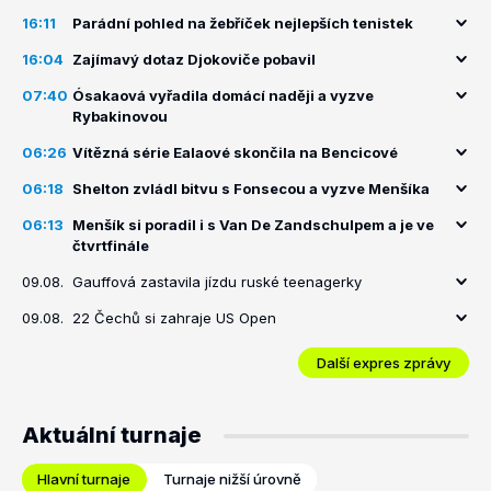
16:11
Parádní pohled na žebříček nejlepších tenistek
16:04
Zajímavý dotaz Djokoviče pobavil
07:40
Ósakaová vyřadila domácí naději a vyzve
Rybakinovou
06:26
Vítězná série Ealaové skončila na Bencicové
06:18
Shelton zvládl bitvu s Fonsecou a vyzve Menšíka
06:13
Menšík si poradil i s Van De Zandschulpem a je ve
čtvrtfinále
09.08.
Gauffová zastavila jízdu ruské teenagerky
09.08.
22 Čechů si zahraje US Open
Další expres zprávy
Aktuální turnaje
Hlavní turnaje
Turnaje nižší úrovně