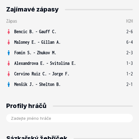
Zajímavé zápasy
Zápas
H2H
Bencic B.
-
Gauff C.
2-6
Maloney E.
-
Gillan A.
6-4
Fomin S.
-
Zhukov M.
2-3
Alexandrova E.
-
Svitolina E.
1-3
Cervino Ruiz C.
-
Jorge F.
1-2
Menšík J.
-
Shelton B.
2-1
Profily hráčů
Sázkařský žebříček