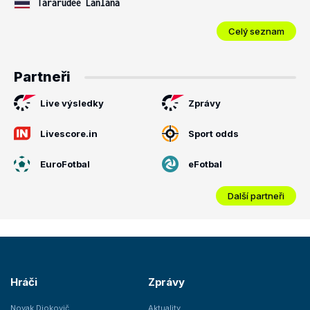
Tararudee Lanlana
Celý seznam
Partneři
Live výsledky
Zprávy
Livescore.in
Sport odds
EuroFotbal
eFotbal
Další partneři
Hráči
Zprávy
Novak Djokovič
Aktuality