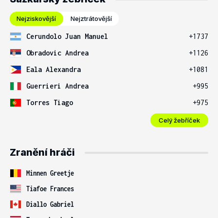
Nejziskovější
Nejztrátovější
Cerundolo Juan Manuel
+1737
Obradovic Andrea
+1126
Eala Alexandra
+1081
Guerrieri Andrea
+995
Torres Tiago
+975
Celý žebříček
Zranění hráči
Minnen Greetje
Tiafoe Frances
Diallo Gabriel