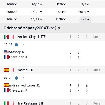
2006
20/16
12/9
7/5
2005
35/23
15/11
20/10
5/9
2004
26/29
21/19
Odehrané zápasy
2004
Tvrdý p.
Mexico City 4 ITF
1
2
3
Kurs
12.10.
1K
Smashey K.
6
7
Chevalier K.
4
5
Madrid ITF
1
2
3
Kurs
07.09.
1K
Andres Rodriguez R.
5
6
6
Chevalier K.
7
4
2
Tre Castagni ITF
1
2
3
Kurs