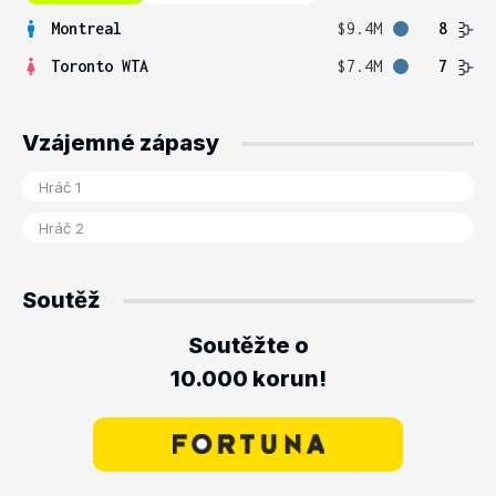
Montreal
$9.4M
8
Toronto WTA
$7.4M
7
Vzájemné zápasy
Soutěž
Soutěžte o
10.000 korun!