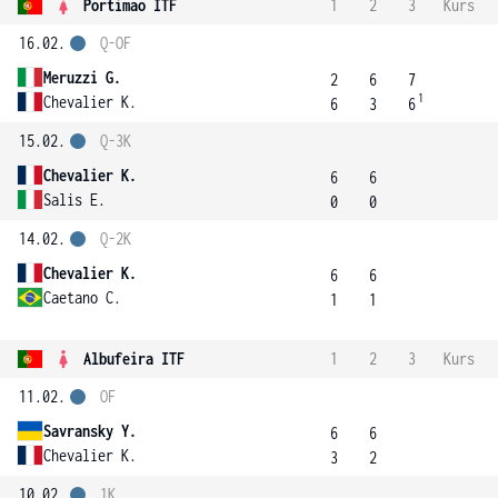
Portimao ITF
1
2
3
Kurs
16.02.
Q-OF
Meruzzi G.
2
6
7
1
Chevalier K.
6
3
6
15.02.
Q-3K
Chevalier K.
6
6
Salis E.
0
0
14.02.
Q-2K
Chevalier K.
6
6
Caetano C.
1
1
Albufeira ITF
1
2
3
Kurs
11.02.
OF
Savransky Y.
6
6
Chevalier K.
3
2
10.02.
1K