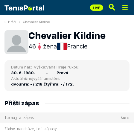
Hráči
Chevalier Kildine
Chevalier Kildine
46
žena
Francie
Datum nar.:
Výška:
Váha:
Hraje rukou:
30. 6. 1980
-
-
Pravá
Aktuální/nejvyšší umístění:
dvouhra: - / 218.
čtyřhra: - / 172.
Příští zápas
Turnaj a zápas
Kurs
Žádné nadcházející zápasy.