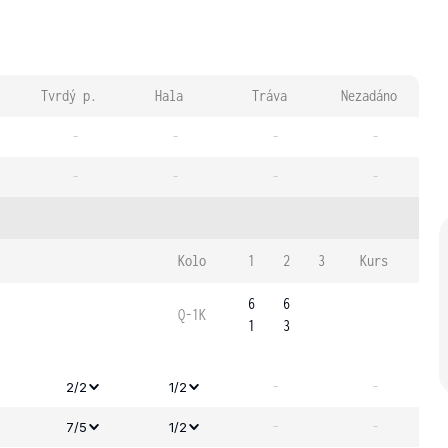
Tvrdý p.
Hala
Tráva
Nezadáno
-
-
-
-
-
-
-
-
Kolo
1
2
3
Kurs
6
6
Q-1K
1
3
-
-
2/2
1/2
-
-
7/5
1/2