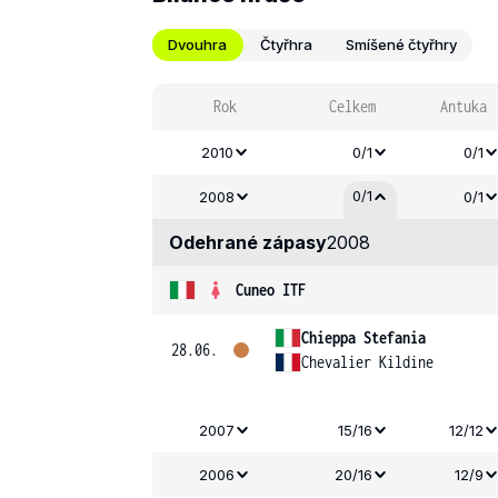
Dvouhra
Čtyřhra
Smíšené čtyřhry
Rok
Celkem
Antuka
2010
0/1
0/1
0/1
2008
0/1
Odehrané zápasy
2008
Cuneo ITF
Chieppa Stefania
28.06.
Chevalier Kildine
2007
15/16
12/12
2006
20/16
12/9