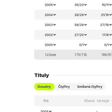
2005
35/23
15/11
2004
26/29
21/19
2003
56/29
27/19
2002
27/20
17/8
2000
0/1
0/1
Celkem
179/136
104/81
Tituly
Dvouhry
Čtyřhry
Smíšené čtyřhry
Rok
Hlavní turnaje
-
2005