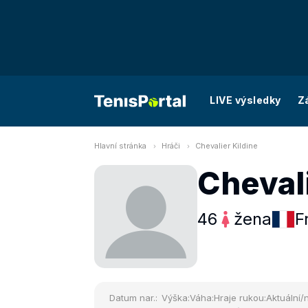
LIVE výsledky
Z
Hlavní stránka
Hráči
Chevalier Kildine
Chevali
46
žena
F
Datum nar.:
Výška:
Váha:
Hraje rukou:
Aktuální/n