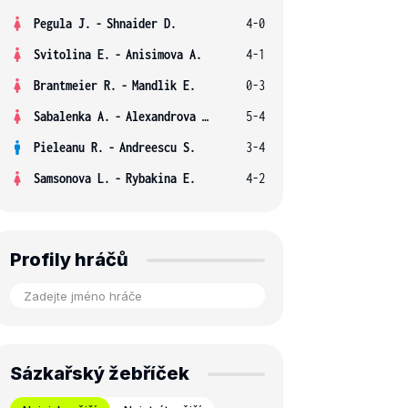
Pegula J.
-
Shnaider D.
4-0
Svitolina E.
-
Anisimova A.
4-1
Brantmeier R.
-
Mandlik E.
0-3
Sabalenka A.
-
Alexandrova E.
5-4
Pieleanu R.
-
Andreescu S.
3-4
Samsonova L.
-
Rybakina E.
4-2
Profily hráčů
Sázkařský žebříček