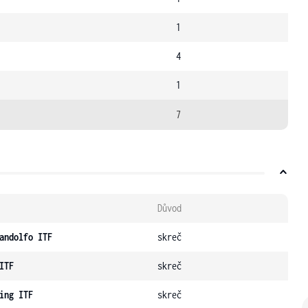
1
4
1
7
Důvod
andolfo ITF
skreč
ITF
skreč
ing ITF
skreč