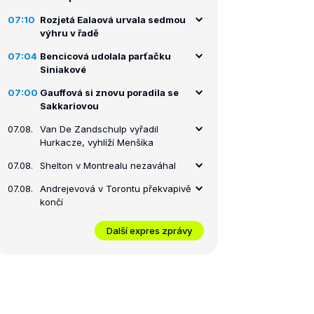
07:10
Rozjetá Ealaová urvala sedmou
výhru v řadě
07:04
Bencicová udolala parťačku
Siniakové
07:00
Gauffová si znovu poradila se
Sakkariovou
07.08.
Van De Zandschulp vyřadil
Hurkacze, vyhlíží Menšíka
07.08.
Shelton v Montrealu nezaváhal
07.08.
Andrejevová v Torontu překvapivě
končí
Další expres zprávy