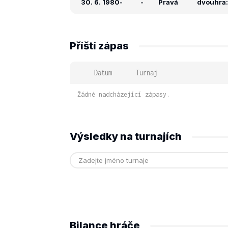
30. 6. 1980
-
-
Pravá
dvouhra: 
Příští zápas
Datum
Turnaj
Žádné nadcházející zápasy.
Výsledky na turnajích
Bilance hráče