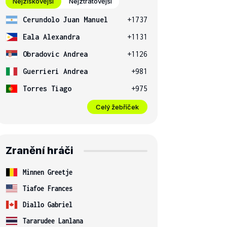
Nejziskovější
Nejztrátovější
Cerundolo Juan Manuel
+1737
Eala Alexandra
+1131
Obradovic Andrea
+1126
Guerrieri Andrea
+981
Torres Tiago
+975
Celý žebříček
Zranění hráči
Minnen Greetje
Tiafoe Frances
Diallo Gabriel
Tararudee Lanlana