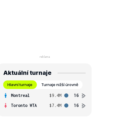
Aktuální turnaje
Hlavní turnaje
Turnaje nižší úrovně
Montreal
$9.4M
16
Toronto WTA
$7.4M
16