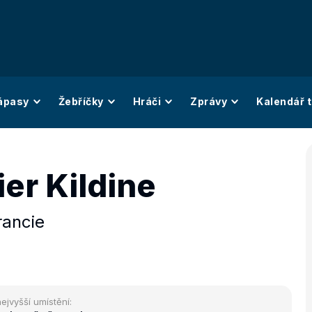
ápasy
Žebříčky
Hráči
Zprávy
Kalendář t
er Kildine
rancie
ejvyšší umístění: