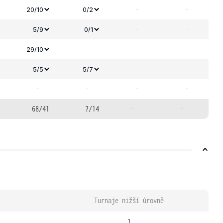
-
-
20/10
0/2
-
-
5/9
0/1
-
-
-
29/10
-
-
5/5
5/7
-
-
-
-
68/41
7/14
-
-
Turnaje nižší úrovně
1