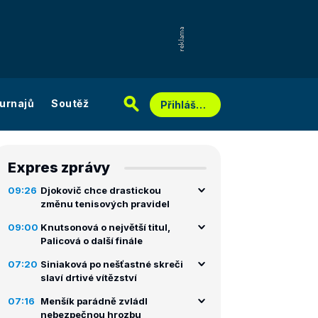
urnajů
Soutěž
Přihlášení
Expres zprávy
09:26
Djokovič chce drastickou
změnu tenisových pravidel
09:00
Knutsonová o největší titul,
Palicová o další finále
07:20
Siniaková po nešťastné skreči
slaví drtivé vítězství
07:16
Menšík parádně zvládl
nebezpečnou hrozbu