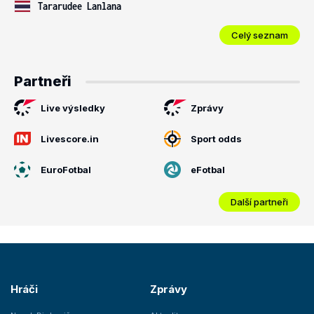
Tararudee Lanlana
Celý seznam
Partneři
Live výsledky
Zprávy
Livescore.in
Sport odds
EuroFotbal
eFotbal
Další partneři
Hráči
Zprávy