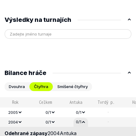
Výsledky na turnajích
Bilance hráče
Dvouhra
Čtyřhra
Smíšené čtyřhry
Rok
Celkem
Antuka
Tvrdý p.
H
-
2005
0/1
0/1
-
0/1
2004
0/1
Odehrané zápasy
2004
Antuka