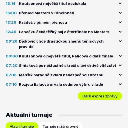
16:14
Knutsonová největší titul nezískala
16:00
Přehled Masters v Cincinnati
13:29
Krádež v přímém přenosu
12:45
Lehečku čeká těžký boj o čtvrtfinále na Masters
09:26
Djokovič chce drastickou změnu tenisových
pravidel
09:00
Knutsonová o největší titul, Palicová o další finále
07:20
Siniaková po nešťastné skreči slaví drtivé vítězství
07:16
Menšík parádně zvládl nebezpečnou hrozbu
07:10
Rozjetá Ealaová urvala sedmou výhru v řadě
Další expres zprávy
Aktuální turnaje
Hlavní turnaje
Turnaje nižší úrovně