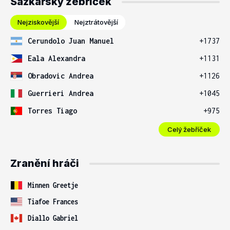
Sázkařský žebříček
Nejziskovější
Nejztrátovější
Cerundolo Juan Manuel
+1737
Eala Alexandra
+1131
Obradovic Andrea
+1126
Guerrieri Andrea
+1045
Torres Tiago
+975
Celý žebříček
Zranění hráči
Minnen Greetje
Tiafoe Frances
Diallo Gabriel