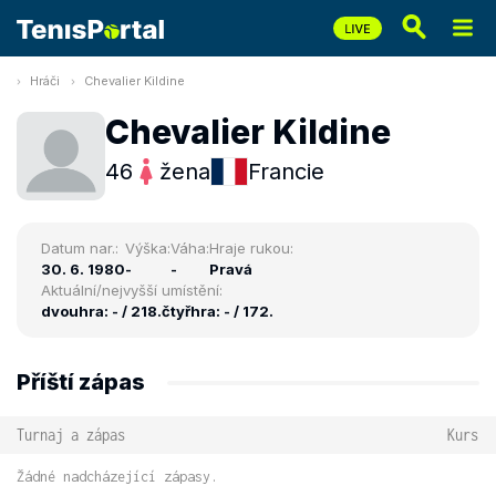
Hráči
Chevalier Kildine
Chevalier Kildine
46
žena
Francie
Datum nar.:
Výška:
Váha:
Hraje rukou:
30. 6. 1980
-
-
Pravá
Aktuální/nejvyšší umístění:
dvouhra: - / 218.
čtyřhra: - / 172.
Příští zápas
Turnaj a zápas
Kurs
Žádné nadcházející zápasy.