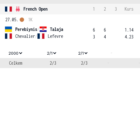
French Open
1
2
3
Kurs
27.05.
1K
Perebiynis
/
Talaja
6
6
1.14
Chevalier
/
Lefevre
3
4
4.23
-
2000
2/1
2/1
Celkem
2/3
2/3
-