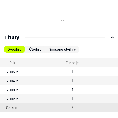
Tituly
Dvouhry
Čtyřhry
Smíšené čtyřhry
Rok
Turnaje
1
2005
1
2004
4
2003
1
2002
Celkem:
7