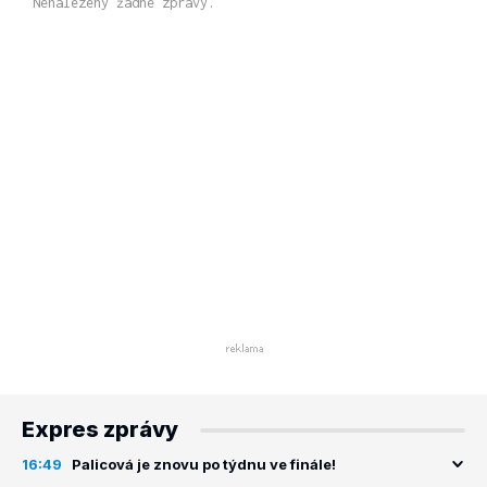
Nenalezeny žádné zprávy.
Expres zprávy
16:49
Palicová je znovu po týdnu ve finále!