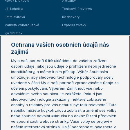
Novak Djokovič
Aktuality
Jiří Lehečka
Tenisová Previews
Petra Kvitová
Rozhovory
Markéta Vondroušová
Express zprávy
Iga Swiatek
Marie Bouzková
Ochrana vašich osobních údajů nás
Žebříčky
Kalendář turnajů
zajímá
My a naši partneři
999
ukládáme do vašeho zařízení
Žebříček ATP (muži)
Australian Open
osobní údaje, jako jsou údaje o prohlížení nebo jedinečné
Žebříček WTA (ženy)
French Open
identifikátory, a máme k nim přístup. Výběr Souhlasím
umožňuje, aby sledovací technologie podporovaly účely
Sázkařský žebříček
Wimbledon
uvedené v části My a naši partneři zpracováváme údaje za
US Open
účelem poskytování. Výběrem Zamítnout vše nebo
odvoláním svého souhlasu je zakážete. Pokud jsou
Turnaj mistrů
sledovací technologie zakázány, některé zobrazené
Turnaj mistryň
obsahy a reklamy pro vás nemusí být tolik relevantní. Tuto
Aktualní trendy
nabídku můžete kdykoli znovu zobrazit a změnit své volby
nebo souhlas odvolat kliknutím na odkaz Řízení předvoleb
ve spodní části webové stránky. Vaše volby se projeví v
Fotbalové přestupy
našem Internetová stránka. Další podrobnosti naleznete v
Livesport Daily