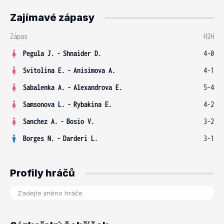
Zajímavé zápasy
Zápas
H2H
Pegula J.
-
Shnaider D.
4-0
Svitolina E.
-
Anisimova A.
4-1
Sabalenka A.
-
Alexandrova E.
5-4
Samsonova L.
-
Rybakina E.
4-2
Sanchez A.
-
Bosio V.
3-2
Borges N.
-
Darderi L.
3-1
Profily hráčů