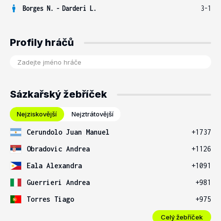
Borges N.
-
Darderi L.
3-1
Profily hráčů
Sázkařský žebříček
Nejziskovější
Nejztrátovější
Cerundolo Juan Manuel
+1737
Obradovic Andrea
+1126
Eala Alexandra
+1091
Guerrieri Andrea
+981
Torres Tiago
+975
Celý žebříček