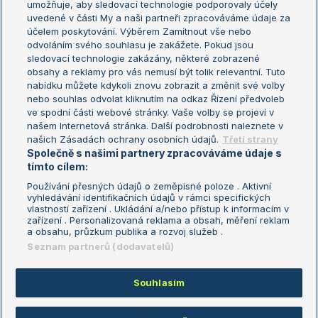
umožňuje, aby sledovací technologie podporovaly účely
Sázkařský žebříček
Wimbledon
uvedené v části My a naši partneři zpracováváme údaje za
US Open
účelem poskytování. Výběrem Zamítnout vše nebo
odvoláním svého souhlasu je zakážete. Pokud jsou
Turnaj mistrů
sledovací technologie zakázány, některé zobrazené
Turnaj mistryň
obsahy a reklamy pro vás nemusí být tolik relevantní. Tuto
Aktualní trendy
nabídku můžete kdykoli znovu zobrazit a změnit své volby
nebo souhlas odvolat kliknutím na odkaz Řízení předvoleb
ve spodní části webové stránky. Vaše volby se projeví v
Fotbalové přestupy
našem Internetová stránka. Další podrobnosti naleznete v
Livesport Daily
našich Zásadách ochrany osobních údajů.
Třetí strany
Společně s našimi partnery zpracováváme údaje s
LS Prague Open
tímto cílem:
Používání přesných údajů o zeměpisné poloze . Aktivní
vyhledávání identifikačních údajů v rámci specifických
vlastností zařízení . Ukládání a/nebo přístup k informacím v
Podmínky užití
Nastavení soukromí
zařízení . Personalizovaná reklama a obsah, měření reklam
GDPR a žurnalistika
Reklama
a obsahu, průzkum publika a rozvoj služeb .
Informace o zpracování osobních
Kontakt
Seznam partnerů (dodavatelů)
údajů
Tiráž
Souhlasím
Copyright © 2008-2026 TenisPortal.cz. Využíváme zpravodajství ČTK.