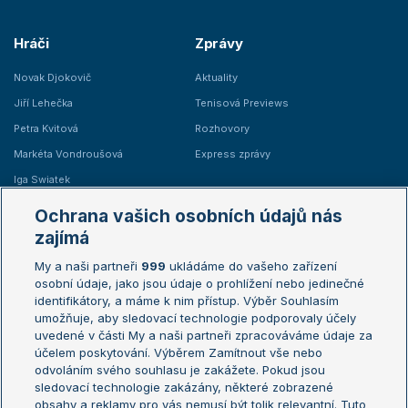
Hráči
Zprávy
Novak Djokovič
Aktuality
Jiří Lehečka
Tenisová Previews
Petra Kvitová
Rozhovory
Markéta Vondroušová
Express zprávy
Iga Swiatek
Marie Bouzková
Ochrana vašich osobních údajů nás
Žebříčky
Kalendář turnajů
zajímá
My a naši partneři
999
ukládáme do vašeho zařízení
Žebříček ATP (muži)
Australian Open
osobní údaje, jako jsou údaje o prohlížení nebo jedinečné
Žebříček WTA (ženy)
French Open
identifikátory, a máme k nim přístup. Výběr Souhlasím
umožňuje, aby sledovací technologie podporovaly účely
Sázkařský žebříček
Wimbledon
uvedené v části My a naši partneři zpracováváme údaje za
US Open
účelem poskytování. Výběrem Zamítnout vše nebo
odvoláním svého souhlasu je zakážete. Pokud jsou
Turnaj mistrů
sledovací technologie zakázány, některé zobrazené
Turnaj mistryň
obsahy a reklamy pro vás nemusí být tolik relevantní. Tuto