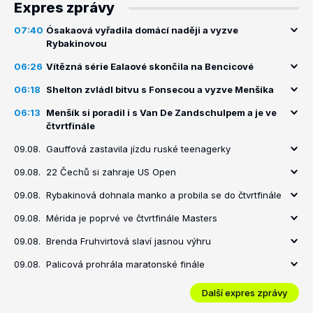
Expres zprávy
07:40
Ósakaová vyřadila domácí naději a vyzve
Rybakinovou
06:26
Vítězná série Ealaové skončila na Bencicové
06:18
Shelton zvládl bitvu s Fonsecou a vyzve Menšíka
06:13
Menšík si poradil i s Van De Zandschulpem a je ve
čtvrtfinále
09.08.
Gauffová zastavila jízdu ruské teenagerky
09.08.
22 Čechů si zahraje US Open
09.08.
Rybakinová dohnala manko a probila se do čtvrtfinále
09.08.
Mérida je poprvé ve čtvrtfinále Masters
09.08.
Brenda Fruhvirtová slaví jasnou výhru
09.08.
Palicová prohrála maratonské finále
Další expres zprávy