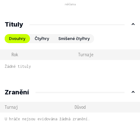
Tituly
Dvouhry
Čtyřhry
Smíšené čtyřhry
Rok
Turnaje
Žádné tituly
Zranění
Turnaj
Důvod
U hráče nejsou evidována žádná zranění.