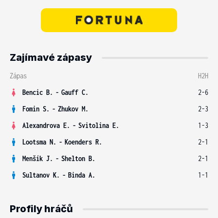
Zajímavé zápasy
Zápas
H2H
Bencic B.
-
Gauff C.
2-6
Fomin S.
-
Zhukov M.
2-3
Alexandrova E.
-
Svitolina E.
1-3
Lootsma N.
-
Koenders R.
2-1
Menšík J.
-
Shelton B.
2-1
Sultanov K.
-
Binda A.
1-1
Profily hráčů