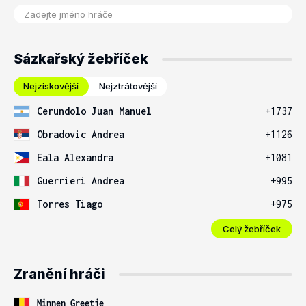
Sázkařský žebříček
Nejziskovější
Nejztrátovější
Cerundolo Juan Manuel
+1737
Obradovic Andrea
+1126
Eala Alexandra
+1081
Guerrieri Andrea
+995
Torres Tiago
+975
Celý žebříček
Zranění hráči
Minnen Greetje