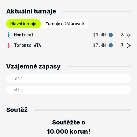
Aktuální turnaje
Hlavní turnaje
Turnaje nižší úrovně
Montreal
$9.4M
8
Toronto WTA
$7.4M
7
Vzájemné zápasy
Soutěž
Soutěžte o
10.000 korun!