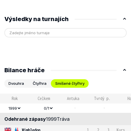
Výsledky na turnajích
Bilance hráče
Dvouhra
Čtyřhra
Smíšené čtyřhry
Rok
Celkem
Antuka
Tvrdý p.
H
-
-
1999
0/1
Odehrané zápasy
1999
Tráva
Wimbledon
1
2
3
Kurs