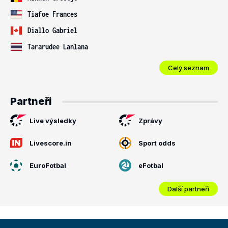
Tiafoe Frances
Diallo Gabriel
Tararudee Lanlana
Celý seznam
Partneři
Live výsledky
Zprávy
Livescore.in
Sport odds
EuroFotbal
eFotbal
Další partneři