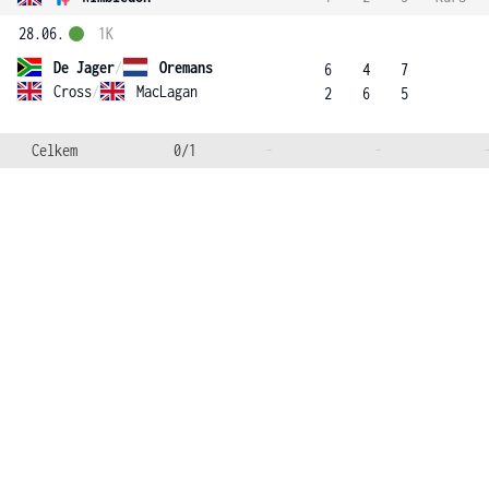
28.06.
1K
De Jager
/
Oremans
6
4
7
Cross
/
MacLagan
2
6
5
Celkem
0/1
-
-