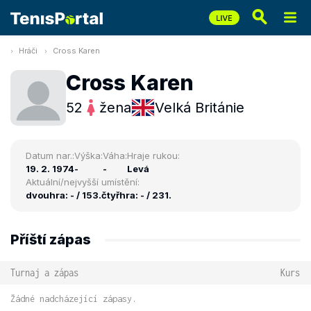
Hráči
Cross Karen
Cross Karen
52
žena
Velká Británie
Datum nar.:
Výška:
Váha:
Hraje rukou:
19. 2. 1974
-
-
Levá
Aktuální/nejvyšší umístění:
dvouhra: - / 153.
čtyřhra: - / 231.
Příští zápas
Turnaj a zápas
Kurs
Žádné nadcházející zápasy.