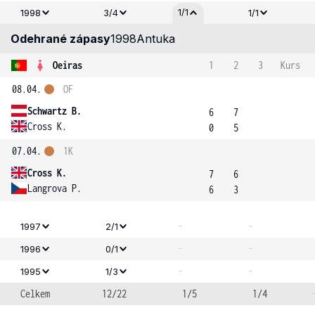
1/1
1998
3/4
1/1
Odehrané zápasy
1998
Antuka
Oeiras
1
2
3
Kurs
08.04.
OF
Schwartz B.
6
7
Cross K.
0
5
07.04.
1K
Cross K.
7
6
Langrova P.
6
3
-
-
1997
2/1
-
-
1996
0/1
-
-
1995
1/3
Celkem
12/22
1/5
1/4