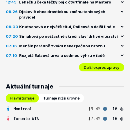
12:45
Lehečku čeká těžký boj o čtvrtfinále na Masters
09:26
Djokovič chce drastickou změnu tenisových
pravidel
09:00
Knutsonová o největší titul, Palicová o další finále
07:20
Siniaková po nešťastné skreči slaví drtivé vítězství
07:16
Menšík parádně zvládl nebezpečnou hrozbu
07:10
Rozjetá Ealaová urvala sedmou výhru v řadě
Další expres zprávy
Aktuální turnaje
Hlavní turnaje
Turnaje nižší úrovně
Montreal
$9.4M
16
Toronto WTA
$7.4M
16