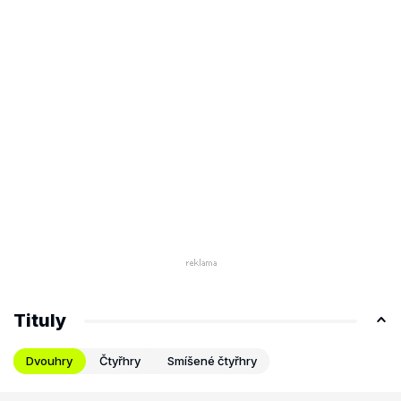
Tituly
Dvouhry
Čtyřhry
Smíšené čtyřhry