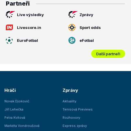
Partneři
Live výsledky
Zprávy
Livescore.in
Sport odds
EuroFotbal
eFotbal
Další partneři
Hráči
Zprávy
Novak Djokovič
Aktuality
Jiří Lehečka
Tenisová Previews
Petra Kvitová
Rozhovory
Markéta Vondroušová
Express zprávy