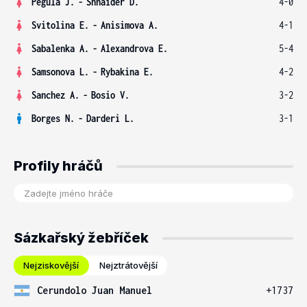
Pegula J.
-
Shnaider D.
4-0
Svitolina E.
-
Anisimova A.
4-1
Sabalenka A.
-
Alexandrova E.
5-4
Samsonova L.
-
Rybakina E.
4-2
Sanchez A.
-
Bosio V.
3-2
Borges N.
-
Darderi L.
3-1
Profily hráčů
Sázkařský žebříček
Nejziskovější
Nejztrátovější
Cerundolo Juan Manuel
+1737