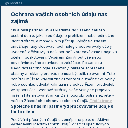
Iga Swiatek
Marie Bouzková
Ochrana vašich osobních údajů nás
Žebříčky
Kalendář turnajů
zajímá
My a naši partneři
999
ukládáme do vašeho zařízení
Žebříček ATP (muži)
Australian Open
osobní údaje, jako jsou údaje o prohlížení nebo jedinečné
Žebříček WTA (ženy)
French Open
identifikátory, a máme k nim přístup. Výběr Souhlasím
umožňuje, aby sledovací technologie podporovaly účely
Sázkařský žebříček
Wimbledon
uvedené v části My a naši partneři zpracováváme údaje za
US Open
účelem poskytování. Výběrem Zamítnout vše nebo
odvoláním svého souhlasu je zakážete. Pokud jsou
Turnaj mistrů
sledovací technologie zakázány, některé zobrazené
Turnaj mistryň
obsahy a reklamy pro vás nemusí být tolik relevantní. Tuto
Aktualní trendy
nabídku můžete kdykoli znovu zobrazit a změnit své volby
nebo souhlas odvolat kliknutím na odkaz Řízení předvoleb
ve spodní části webové stránky. Vaše volby se projeví v
Fotbalové přestupy
našem Internetová stránka. Další podrobnosti naleznete v
Livesport Daily
našich Zásadách ochrany osobních údajů.
Třetí strany
Společně s našimi partnery zpracováváme údaje s
LS Prague Open
tímto cílem:
Používání přesných údajů o zeměpisné poloze . Aktivní
vyhledávání identifikačních údajů v rámci specifických