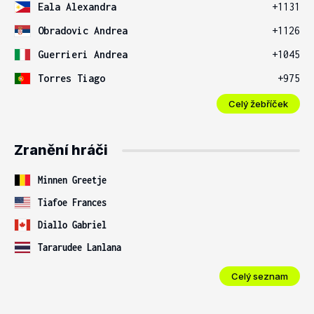
Eala Alexandra
+1131
Obradovic Andrea
+1126
Guerrieri Andrea
+1045
Torres Tiago
+975
Celý žebříček
Zranění hráči
Minnen Greetje
Tiafoe Frances
Diallo Gabriel
Tararudee Lanlana
Celý seznam