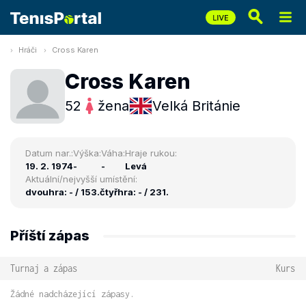
Hráči
Cross Karen
Cross Karen
52
žena
Velká Británie
Datum nar.:
Výška:
Váha:
Hraje rukou:
19. 2. 1974
-
-
Levá
Aktuální/nejvyšší umístění:
dvouhra: - / 153.
čtyřhra: - / 231.
Příští zápas
Turnaj a zápas
Kurs
Žádné nadcházející zápasy.