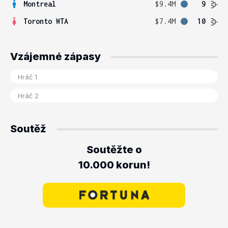
Montreal
$9.4M
9
Toronto WTA
$7.4M
10
Vzájemné zápasy
Soutěž
Soutěžte o
10.000 korun!