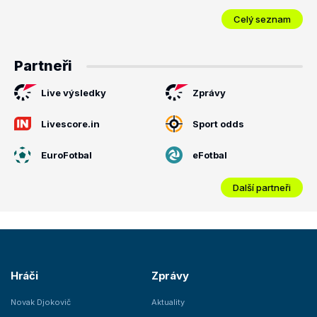
Celý seznam
Partneři
Live výsledky
Zprávy
Livescore.in
Sport odds
EuroFotbal
eFotbal
Další partneři
Hráči
Zprávy
Novak Djokovič
Aktuality