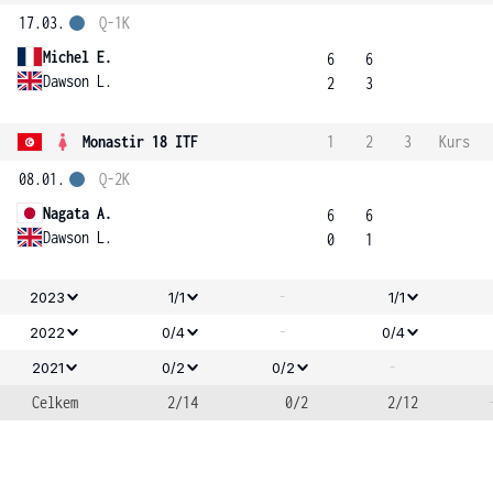
17.03.
Q-1K
Michel E.
6
6
Dawson L.
2
3
Monastir 18 ITF
1
2
3
Kurs
08.01.
Q-2K
Nagata A.
6
6
Dawson L.
0
1
-
2023
1/1
1/1
-
2022
0/4
0/4
-
2021
0/2
0/2
Celkem
2/14
0/2
2/12