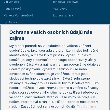
Jiří Lehečka
Tenisová Previews
Petra Kvitová
Rozhovory
Markéta Vondroušová
Express zprávy
Iga Swiatek
Marie Bouzková
Ochrana vašich osobních údajů nás
Žebříčky
Kalendář turnajů
zajímá
My a naši partneři
999
ukládáme do vašeho zařízení
Žebříček ATP (muži)
Australian Open
osobní údaje, jako jsou údaje o prohlížení nebo jedinečné
Žebříček WTA (ženy)
French Open
identifikátory, a máme k nim přístup. Výběr Souhlasím
umožňuje, aby sledovací technologie podporovaly účely
Sázkařský žebříček
Wimbledon
uvedené v části My a naši partneři zpracováváme údaje za
US Open
účelem poskytování. Výběrem Zamítnout vše nebo
odvoláním svého souhlasu je zakážete. Pokud jsou
Turnaj mistrů
sledovací technologie zakázány, některé zobrazené
Turnaj mistryň
obsahy a reklamy pro vás nemusí být tolik relevantní. Tuto
Aktualní trendy
nabídku můžete kdykoli znovu zobrazit a změnit své volby
nebo souhlas odvolat kliknutím na odkaz Řízení předvoleb
ve spodní části webové stránky. Vaše volby se projeví v
Fotbalové přestupy
našem Internetová stránka. Další podrobnosti naleznete v
Livesport Daily
našich Zásadách ochrany osobních údajů.
Třetí strany