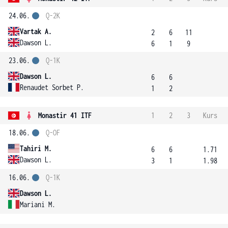
24.06.
Q-2K
Vartak A.
2
6
11
Dawson L.
6
1
9
23.06.
Q-1K
Dawson L.
6
6
Renaudet Sorbet P.
1
2
Monastir 41 ITF
1
2
3
Kurs
18.06.
Q-OF
Tahiri M.
6
6
1.71
Dawson L.
3
1
1.98
16.06.
Q-1K
Dawson L.
Mariani M.