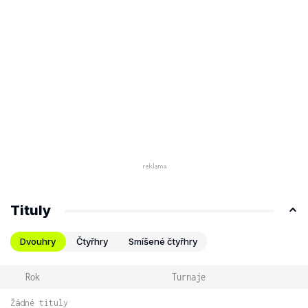
Tituly
Dvouhry
Čtyřhry
Smíšené čtyřhry
Rok
Turnaje
Žádné tituly