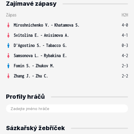
Zajímavé zápasy
Zápas
H2H
Miroshnichenko V.
-
Khatamova S.
4-0
Svitolina E.
-
Anisimova A.
4-1
D'Agostino S.
-
Tabacco G.
0-3
Samsonova L.
-
Rybakina E.
4-2
Fomin S.
-
Zhukov M.
2-3
Zhang J.
-
Zhu C.
2-2
Profily hráčů
Sázkařský žebříček