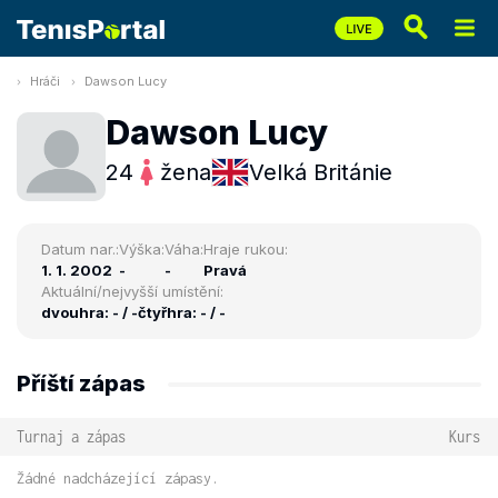
Hráči
Dawson Lucy
Dawson Lucy
24
žena
Velká Británie
Datum nar.:
Výška:
Váha:
Hraje rukou:
1. 1. 2002
-
-
Pravá
Aktuální/nejvyšší umístění:
dvouhra: - / -
čtyřhra: - / -
Příští zápas
Turnaj a zápas
Kurs
Žádné nadcházející zápasy.