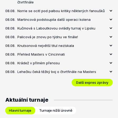
čtvrtfinále
08.08.
Norrie se ocitl pod palbou kritiky některých fanoušků
08.08.
Martincová podstoupila další operaci kolena
08.08.
Kučmová s Laboutkovou ovládly turnaj v Lipsku
08.08.
Palicová je znovu po týdnu ve finále!
08.08.
Knutsonová největší titul nezískala
08.08.
Přehled Masters v Cincinnati
08.08.
Krádež v přímém přenosu
08.08.
Lehečku čeká těžký boj o čtvrtfinále na Masters
Další expres zprávy
Aktuální turnaje
Hlavní turnaje
Turnaje nižší úrovně