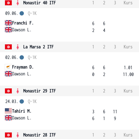
Monastir 40 ITF
1
2
3
Kurs
09.06.
Q-1K
Franchi F.
6
6
Dawson L.
2
4
La Marsa 2 ITF
1
2
3
Kurs
02.06.
Q-1K
Frayman D.
6
6
1.01
Dawson L.
0
2
11.00
Monastir 29 ITF
1
2
3
Kurs
24.03.
Q-1K
Tahiri M.
3
6
11
Dawson L.
6
1
9
Monastir 28 ITF
1
2
3
Kurs