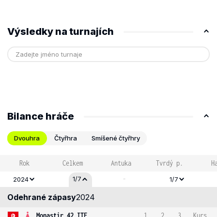
Výsledky na turnajích
Bilance hráče
Dvouhra
Čtyřhra
Smíšené čtyřhry
Rok
Celkem
Antuka
Tvrdý p.
H
-
1/7
2024
1/7
Odehrané zápasy
2024
Monastir 42 ITF
1
2
3
Kurs