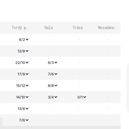
Tvrdý p.
Hala
Tráva
Nezadáno
-
-
-
6/2
-
-
-
12/8
-
-
22/10
6/3
-
-
17/9
7/6
-
-
15/12
8/8
-
14/10
3/4
0/1
-
-
-
13/6
-
-
-
7/6