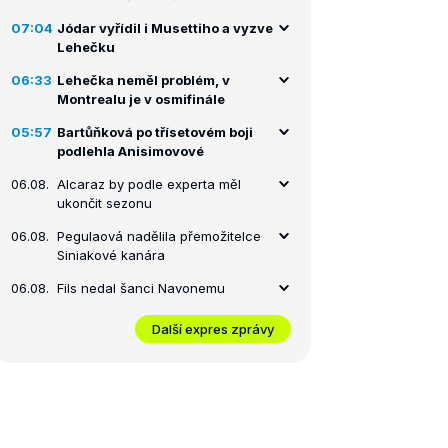
07:04
Jódar vyřídil i Musettiho a vyzve
Lehečku
06:33
Lehečka neměl problém, v
Montrealu je v osmifinále
05:57
Bartůňková po třísetovém boji
podlehla Anisimovové
06.08.
Alcaraz by podle experta měl
ukončit sezonu
06.08.
Pegulaová nadělila přemožitelce
Siniakové kanára
06.08.
Fils nedal šanci Navonemu
Další expres zprávy