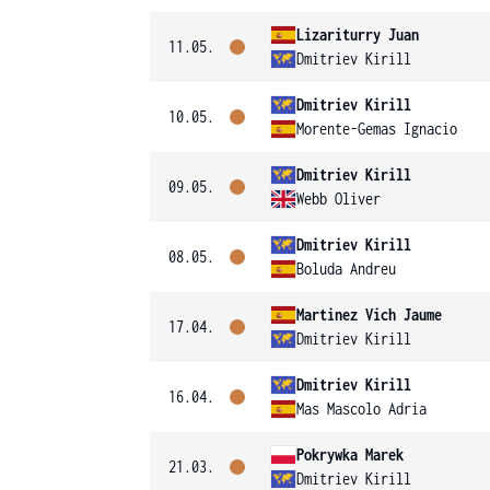
Lizariturry Juan
11.05.
Dmitriev Kirill
Dmitriev Kirill
10.05.
Morente-Gemas Ignacio
Dmitriev Kirill
09.05.
Webb Oliver
Dmitriev Kirill
08.05.
Boluda Andreu
Martinez Vich Jaume
17.04.
Dmitriev Kirill
Dmitriev Kirill
16.04.
Mas Mascolo Adria
Pokrywka Marek
21.03.
Dmitriev Kirill