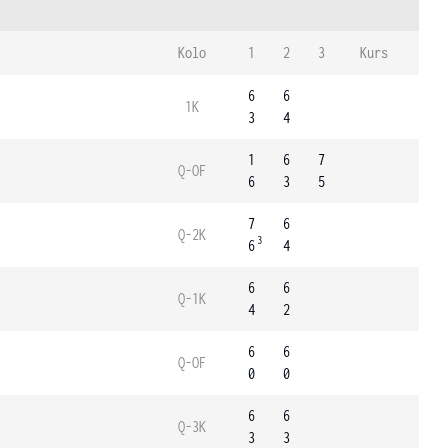
Kolo
1
2
3
Kurs
6
6
1K
3
4
1
6
7
Q-OF
6
3
5
7
6
Q-2K
3
6
4
6
6
Q-1K
4
2
6
6
Q-OF
0
0
6
6
Q-3K
3
3