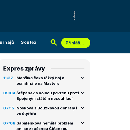
urnajů
Soutěž
Přihlášení
Expres zprávy
11:37
Menšíka čeká těžký boj o
osmifinále na Masters
09:04
Štěpánek s volbou povrchu proti
Spojeným státům nesouhlasí
07:15
Nosková s Bouzkovou dohrály i
ve čtyřhře
07:08
Sabalenková neměla problém
ani se zkušenou Číňankou