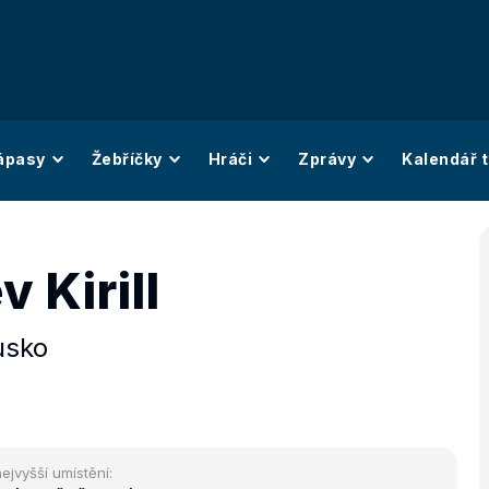
ápasy
Žebříčky
Hráči
Zprávy
Kalendář t
v Kirill
usko
ejvyšší umístění: