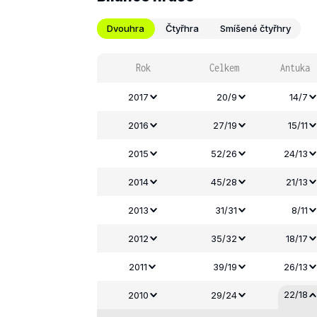
Dvouhra
Čtyřhra
Smíšené čtyřhry
Rok
Celkem
Antuka
2017
20/9
14/7
2016
27/19
15/11
2015
52/26
24/13
2014
45/28
21/13
2013
31/31
8/11
2012
35/32
18/17
2011
39/19
26/13
22/18
2010
29/24