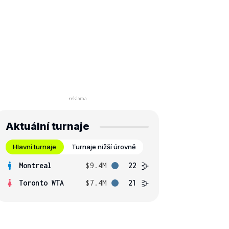
Aktuální turnaje
Hlavní turnaje
Turnaje nižší úrovně
Montreal
$9.4M
22
Toronto WTA
$7.4M
21