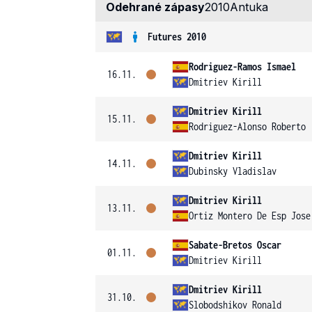
Odehrané zápasy
2010
Antuka
Futures 2010
Rodriguez-Ramos Ismael
16.11.
Dmitriev Kirill
Dmitriev Kirill
15.11.
Rodriguez-Alonso Roberto
Dmitriev Kirill
14.11.
Dubinsky Vladislav
Dmitriev Kirill
13.11.
Ortiz Montero De Esp Jose
Sabate-Bretos Oscar
01.11.
Dmitriev Kirill
Dmitriev Kirill
31.10.
Slobodshikov Ronald