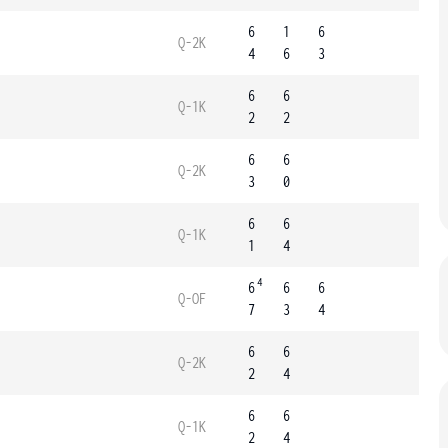
6
1
6
Q-2K
4
6
3
6
6
Q-1K
2
2
6
6
Q-2K
3
0
6
6
Q-1K
1
4
4
6
6
6
Q-OF
7
3
4
6
6
Q-2K
2
4
6
6
Q-1K
2
4