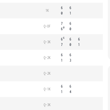
6
6
1K
0
1
7
6
Q-OF
0
6
0
6
6
6
6
Q-3K
7
0
1
6
6
Q-2K
1
3
Q-2K
6
6
Q-1K
1
4
Q-3K