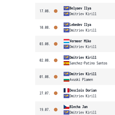
Belyaev Ilya
17.08.
Dmitriev Kirill
Lebedev Ilya
10.08.
Dmitriev Kirill
Vermeer Mike
03.08.
Dmitriev Kirill
Dmitriev Kirill
02.08.
Sanchez-Patino Santos
Dmitriev Kirill
01.08.
Avuski Plamen
Descloix Dorian
27.07.
Dmitriev Kirill
Blecha Jan
19.07.
Dmitriev Kirill