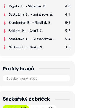
Pegula J.
-
Shnaider D.
4-0
Svitolina E.
-
Anisimova A.
4-1
Brantmeier R.
-
Mandlik E.
0-3
Sakkari M.
-
Gauff C.
5-6
Sabalenka A.
-
Alexandrova E.
5-4
Mertens E.
-
Osaka N.
3-5
Profily hráčů
Sázkařský žebříček