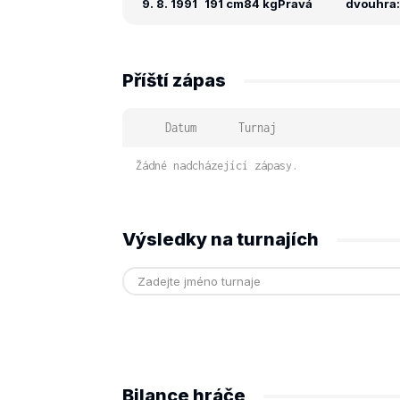
9. 8. 1991
191 cm
84 kg
Pravá
dvouhra: 
Příští zápas
Datum
Turnaj
Žádné nadcházející zápasy.
Výsledky na turnajích
Bilance hráče