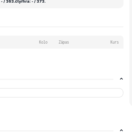
- / 363.
čtyřhra: - / 373.
Kolo
Zápas
Kurs