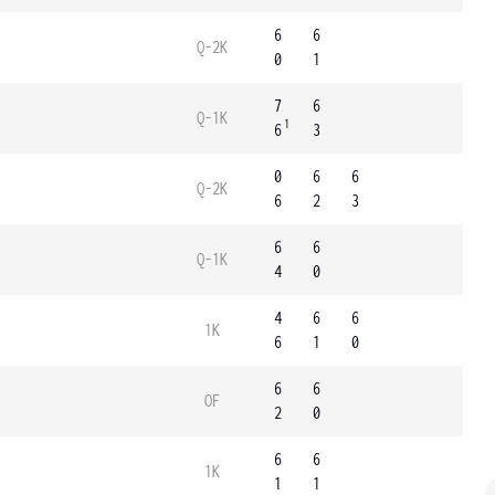
6
6
Q-2K
0
1
7
6
Q-1K
1
6
3
0
6
6
Q-2K
6
2
3
6
6
Q-1K
4
0
4
6
6
1K
6
1
0
6
6
OF
2
0
6
6
1K
1
1