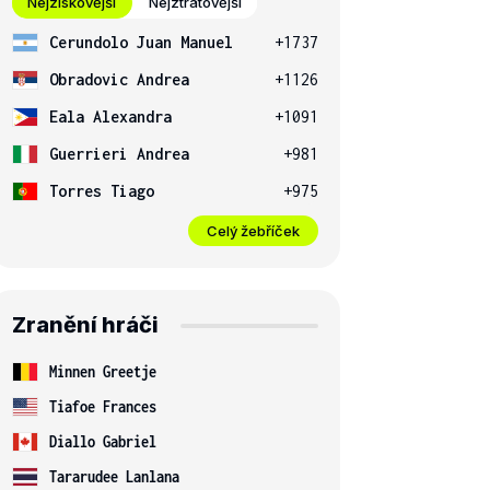
Nejziskovější
Nejztrátovější
Cerundolo Juan Manuel
+1737
Obradovic Andrea
+1126
Eala Alexandra
+1091
Guerrieri Andrea
+981
Torres Tiago
+975
Celý žebříček
Zranění hráči
Minnen Greetje
Tiafoe Frances
Diallo Gabriel
Tararudee Lanlana