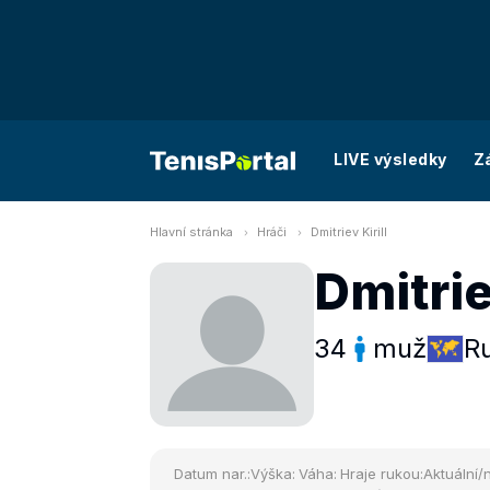
LIVE výsledky
Z
Hlavní stránka
Hráči
Dmitriev Kirill
Dmitrie
34
muž
R
Datum nar.:
Výška:
Váha:
Hraje rukou:
Aktuální/n