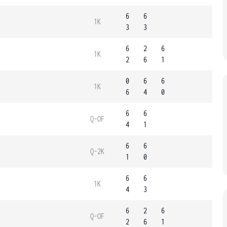
6
6
1K
3
3
6
2
6
1K
2
6
1
0
6
6
1K
6
4
0
6
6
Q-OF
4
1
6
6
Q-2K
1
0
6
6
1K
4
3
6
2
6
Q-OF
2
6
1