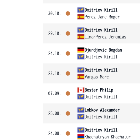
Dmitriev Kirill
30.10.
Perez Jane Roger
Dmitriev Kirill
29.10.
Lima-Perez Jeremias
Djurdjevic Bogdan
24.10.
Dmitriev Kirill
Dmitriev Kirill
23.10.
Vargas Marc
Bester Philip
07.09.
Dmitriev Kirill
Lobkov Alexander
25.08.
Dmitriev Kirill
Dmitriev Kirill
24.08.
Khachatryan Khachatur