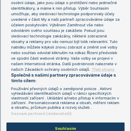
osobní údaje, jako jsou údaje o prohlížení nebo jedinečné
Žebříček WTA (ženy)
French Open
identifikátory, a máme k nim přístup. Výběr Souhlasím
umožňuje, aby sledovací technologie podporovaly účely
Sázkařský žebříček
Wimbledon
uvedené v části My a naši partneři zpracováváme údaje za
US Open
účelem poskytování. Výběrem Zamítnout vše nebo
odvoláním svého souhlasu je zakážete. Pokud jsou
Turnaj mistrů
sledovací technologie zakázány, některé zobrazené
Turnaj mistryň
obsahy a reklamy pro vás nemusí být tolik relevantní. Tuto
Aktualní trendy
nabídku můžete kdykoli znovu zobrazit a změnit své volby
nebo souhlas odvolat kliknutím na odkaz Řízení předvoleb
ve spodní části webové stránky. Vaše volby se projeví v
Fotbalové přestupy
našem Internetová stránka. Další podrobnosti naleznete v
Livesport Daily
našich Zásadách ochrany osobních údajů.
Třetí strany
Společně s našimi partnery zpracováváme údaje s
LS Prague Open
tímto cílem:
Používání přesných údajů o zeměpisné poloze . Aktivní
vyhledávání identifikačních údajů v rámci specifických
vlastností zařízení . Ukládání a/nebo přístup k informacím v
Podmínky užití
Nastavení soukromí
zařízení . Personalizovaná reklama a obsah, měření reklam
GDPR a žurnalistika
Reklama
a obsahu, průzkum publika a rozvoj služeb .
Informace o zpracování osobních
Kontakt
Seznam partnerů (dodavatelů)
údajů
Tiráž
Souhlasím