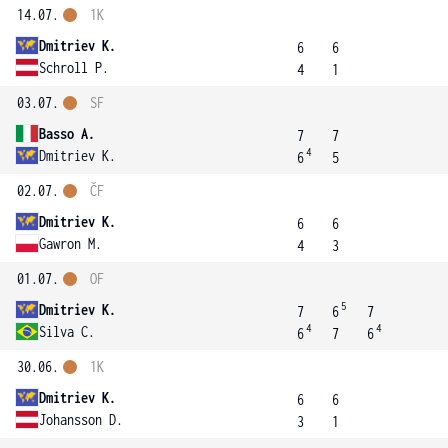
14.07.
1K
Dmitriev K.
6
6
Schroll P.
4
1
03.07.
SF
Basso A.
7
7
4
Dmitriev K.
6
5
02.07.
ČF
Dmitriev K.
6
6
Gawron M.
4
3
01.07.
OF
5
Dmitriev K.
7
6
7
4
4
Silva C.
6
7
6
30.06.
1K
Dmitriev K.
6
6
Johansson D.
3
1