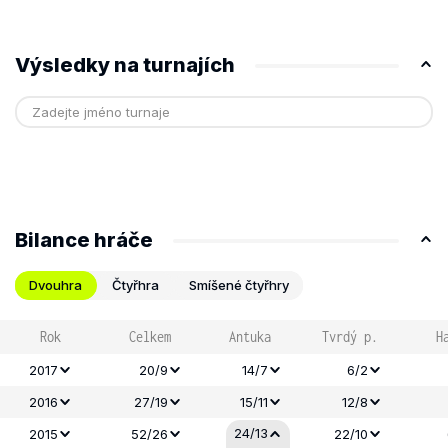
Výsledky na turnajích
Bilance hráče
Dvouhra
Čtyřhra
Smíšené čtyřhry
Rok
Celkem
Antuka
Tvrdý p.
H
2017
20/9
14/7
6/2
2016
27/19
15/11
12/8
24/13
2015
52/26
22/10