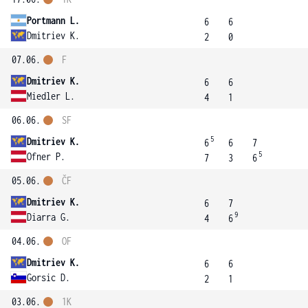
Portmann L.
6
6
Dmitriev K.
2
0
07.06.
F
Dmitriev K.
6
6
Miedler L.
4
1
06.06.
SF
5
Dmitriev K.
6
6
7
5
Ofner P.
7
3
6
05.06.
ČF
Dmitriev K.
6
7
9
Diarra G.
4
6
04.06.
OF
Dmitriev K.
6
6
Gorsic D.
2
1
03.06.
1K