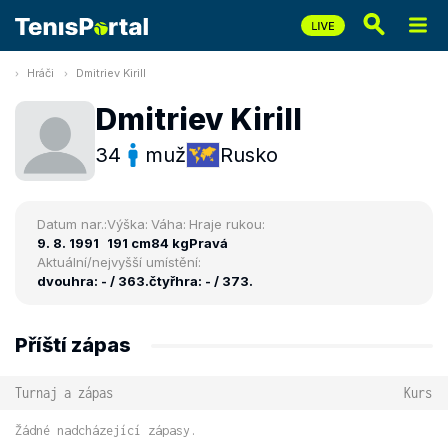
Hráči
Dmitriev Kirill
Dmitriev Kirill
34
muž
Rusko
Datum nar.:
Výška:
Váha:
Hraje rukou:
9. 8. 1991
191 cm
84 kg
Pravá
Aktuální/nejvyšší umístění:
dvouhra: - / 363.
čtyřhra: - / 373.
Příští zápas
Turnaj a zápas
Kurs
Žádné nadcházející zápasy.