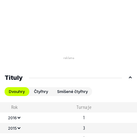
Tituly
Dvouhry
Čtyřhry
Smíšené čtyřhry
Rok
Turnaje
1
2016
3
2015