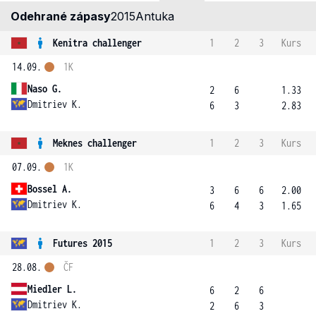
Odehrané zápasy
2015
Antuka
Kenitra challenger
1
2
3
Kurs
14.09.
1K
Naso G.
2
6
1.33
Dmitriev K.
6
3
2.83
Meknes challenger
1
2
3
Kurs
07.09.
1K
Bossel A.
3
6
6
2.00
Dmitriev K.
6
4
3
1.65
Futures 2015
1
2
3
Kurs
28.08.
ČF
Miedler L.
6
2
6
Dmitriev K.
2
6
3