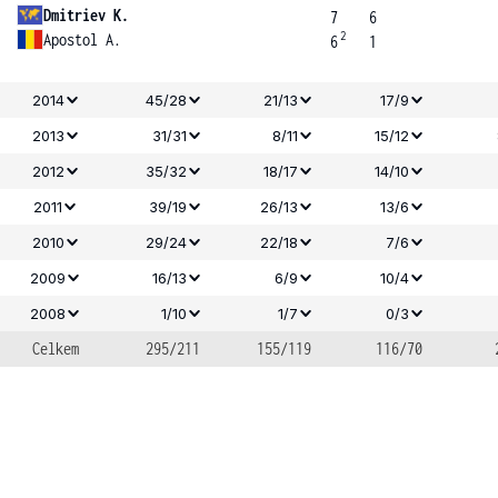
Dmitriev K.
7
6
2
Apostol A.
6
1
2014
45/28
21/13
17/9
2013
31/31
8/11
15/12
2012
35/32
18/17
14/10
2011
39/19
26/13
13/6
2010
29/24
22/18
7/6
2009
16/13
6/9
10/4
2008
1/10
1/7
0/3
Celkem
295/211
155/119
116/70