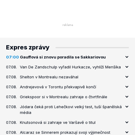
Expres zprávy
07:00
Gauffová si znovu poradila se Sakkariovou
07.08.
Van De Zandschulp vyřadil Hurkacze, vyhlíží Menšíka
07.08.
Shelton v Montrealu nezaváhal
07.08.
Andrejevová v Torontu překvapivě končí
07.08.
Griekspoor si v Montrealu zahraje o čtvrtfinále
07.08.
Jódara čeká proti Lehečkovi velký test, tuší španělská
média
07.08.
Knutsonová si zahraje ve Varšavě o titul
07.08.
Alcaraz se Sinnerem prokazují svoji výjimečnost