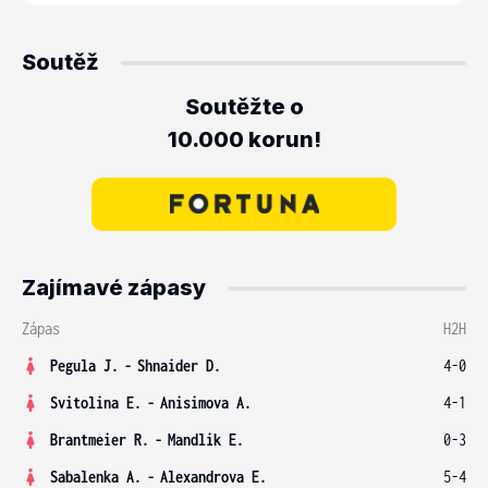
Soutěž
Soutěžte o
10.000 korun!
Zajímavé zápasy
Zápas
H2H
Pegula J.
-
Shnaider D.
4-0
Svitolina E.
-
Anisimova A.
4-1
Brantmeier R.
-
Mandlik E.
0-3
Sabalenka A.
-
Alexandrova E.
5-4