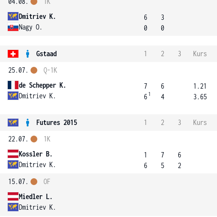
04.08.
1K
Dmitriev K.
6
3
Nagy O.
0
0
Gstaad
1
2
3
Kurs
25.07.
Q-1K
de Schepper K.
7
6
1.21
1
Dmitriev K.
6
4
3.65
Futures 2015
1
2
3
Kurs
22.07.
1K
Kossler B.
1
7
6
Dmitriev K.
6
5
2
15.07.
OF
Miedler L.
Dmitriev K.