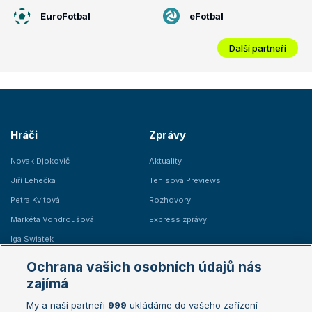
EuroFotbal
eFotbal
Další partneři
Hráči
Zprávy
Novak Djokovič
Aktuality
Jiří Lehečka
Tenisová Previews
Petra Kvitová
Rozhovory
Markéta Vondroušová
Express zprávy
Iga Swiatek
Marie Bouzková
Ochrana vašich osobních údajů nás
Žebříčky
Kalendář turnajů
zajímá
My a naši partneři
999
ukládáme do vašeho zařízení
Žebříček ATP (muži)
Australian Open