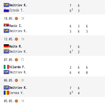
Dmitriev K.
7
6
5
Zitnik T.
6
3
18.05.
1K
Vucic I.
6
3
6
Dmitriev K.
3
6
3
12.05.
1K
Waite R.
7
6
7
Dmitriev K.
6
2
07.05.
ČF
Vilardo F.
2
6
6
Dmitriev K.
6
4
0
06.05.
OF
Dmitriev K.
7
6
5
Cornea V.
6
4
05.05.
1K