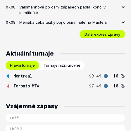
07.08.
Valdmannová po osmi zápasech padla, končí v
semifinále
07.08.
Menšíka čeká těžký boj o osmifinále na Masters
Další expres zprávy
Aktuální turnaje
Hlavní turnaje
Turnaje nižší úrovně
Montreal
$9.4M
16
Toronto WTA
$7.4M
16
Vzájemné zápasy