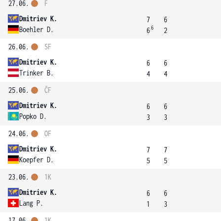
27.06.
F
Dmitriev K.
7
6
6
Boehler D.
6
2
26.06.
SF
Dmitriev K.
6
6
Trinker B.
4
4
25.06.
ČF
Dmitriev K.
6
6
Popko D.
3
3
24.06.
OF
Dmitriev K.
7
7
Koepfer D.
5
5
23.06.
1K
Dmitriev K.
6
6
Lang P.
1
3
17.06.
1K