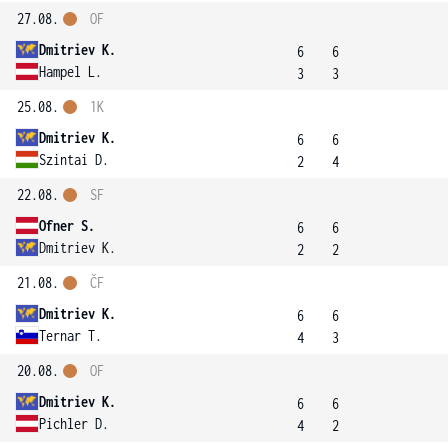
27.08.
OF
Dmitriev K.
6
6
Hampel L.
3
3
25.08.
1K
Dmitriev K.
6
6
Szintai D.
2
4
22.08.
SF
Ofner S.
6
6
Dmitriev K.
2
2
21.08.
ČF
Dmitriev K.
6
6
Ternar T.
4
3
20.08.
OF
Dmitriev K.
6
6
Pichler D.
4
2