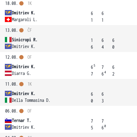
18.08.
1K
Dmitriev K.
6
6
Margaroli L.
1
1
13.08.
ČF
Sinicropi R.
1
6
6
Dmitriev K.
6
4
0
12.08.
OF
5
Dmitriev K.
6
7
6
4
Diarra G.
7
6
2
11.08.
1K
Dmitriev K.
6
6
Della Tommasina D.
0
3
06.08.
OF
Ternar T.
7
7
0
Dmitriev K.
5
6