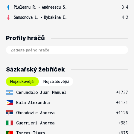
Pieleanu R.
-
Andreescu S.
3-4
Samsonova L.
-
Rybakina E.
4-2
Profily hráčů
Sázkařský žebříček
Nejziskovější
Nejztrátovější
Cerundolo Juan Manuel
+1737
Eala Alexandra
+1131
Obradovic Andrea
+1126
Guerrieri Andrea
+981
Torres Tiago
+975