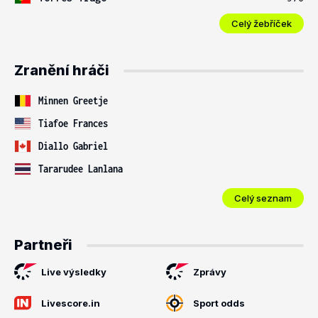
Celý žebříček
Zranění hráči
Minnen Greetje
Tiafoe Frances
Diallo Gabriel
Tararudee Lanlana
Celý seznam
Partneři
Live výsledky
Zprávy
Livescore.in
Sport odds