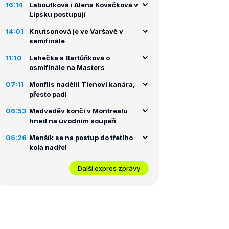
16:14
Laboutková i Alena Kovačková v
Lipsku postupují
14:01
Knutsonová je ve Varšavě v
semifinále
11:10
Lehečka a Bartůňková o
osmifinále na Masters
07:11
Monfils nadělil Tienovi kanára,
přesto padl
06:53
Medveděv končí v Montrealu
hned na úvodním soupeři
06:26
Menšík se na postup do třetího
kola nadřel
Další expres zprávy