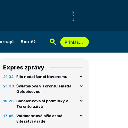
urnajů
Soutěž
Přihlášení
Expres zprávy
21:34
Fils nedal šanci Navonemu
21:00
Šwiateková v Torontu smetla
Golubicovou
19:26
Sabalenková si podmínky v
Torontu užívá
17:46
Valdmannová píše osmé
vítězství v řadě