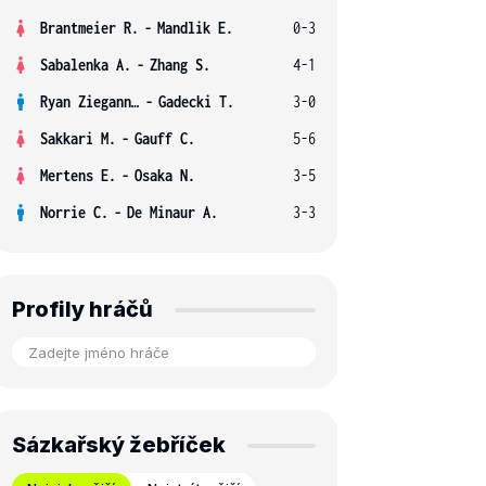
Brantmeier R.
-
Mandlik E.
0-3
Sabalenka A.
-
Zhang S.
4-1
Ryan Ziegann S.
-
Gadecki T.
3-0
Sakkari M.
-
Gauff C.
5-6
Mertens E.
-
Osaka N.
3-5
Norrie C.
-
De Minaur A.
3-3
Profily hráčů
Sázkařský žebříček