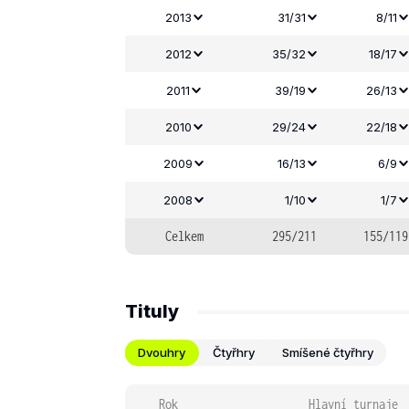
2013
31/31
8/11
2012
35/32
18/17
2011
39/19
26/13
2010
29/24
22/18
2009
16/13
6/9
2008
1/10
1/7
Celkem
295/211
155/119
Tituly
Dvouhry
Čtyřhry
Smíšené čtyřhry
Rok
Hlavní turnaje