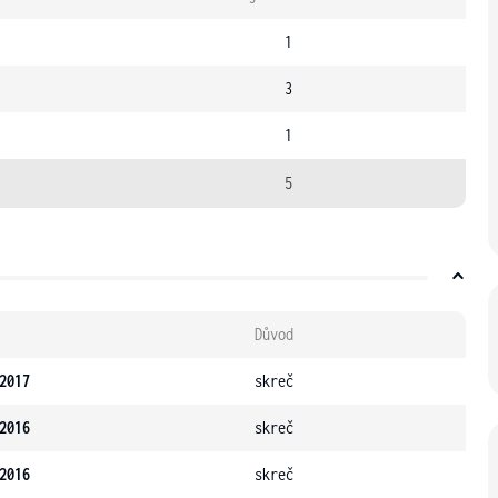
1
3
1
5
Důvod
2017
skreč
2016
skreč
2016
skreč