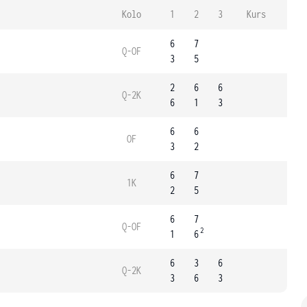
Kolo
1
2
3
Kurs
6
7
Q-OF
3
5
2
6
6
Q-2K
6
1
3
6
6
OF
3
2
6
7
1K
2
5
6
7
Q-OF
2
1
6
6
3
6
Q-2K
3
6
3