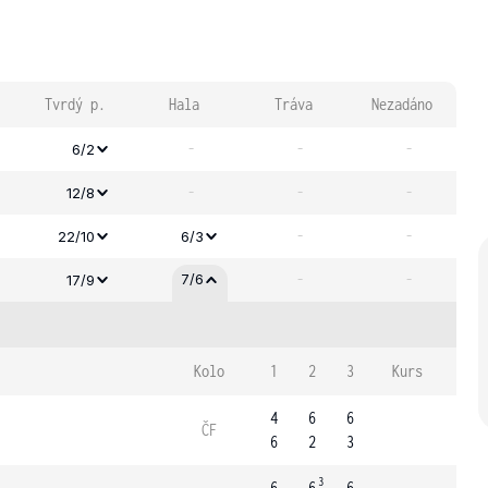
Tvrdý p.
Hala
Tráva
Nezadáno
-
-
-
6/2
-
-
-
12/8
-
-
22/10
6/3
-
-
7/6
17/9
Kolo
1
2
3
Kurs
4
6
6
ČF
6
2
3
3
6
6
6