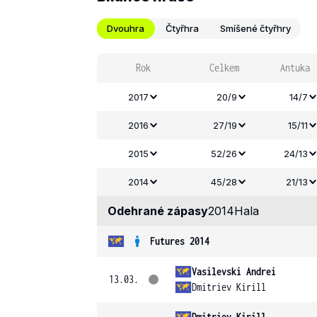
Dvouhra
Čtyřhra
Smíšené čtyřhry
Rok
Celkem
Antuka
2017
20/9
14/7
2016
27/19
15/11
2015
52/26
24/13
2014
45/28
21/13
Odehrané zápasy
2014
Hala
Futures 2014
Vasilevski Andrei
13.03.
Dmitriev Kirill
Dmitriev Kirill