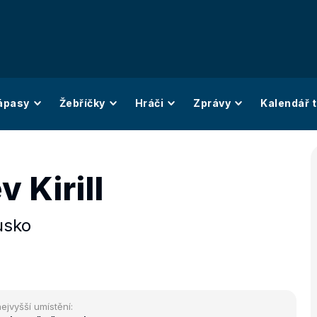
ápasy
Žebříčky
Hráči
Zprávy
Kalendář t
v Kirill
usko
ejvyšší umístění: