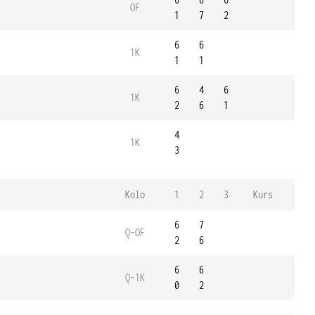
OF
1
7
2
6
6
1K
1
1
6
4
6
1K
2
6
1
4
1K
3
Kolo
1
2
3
Kurs
6
7
Q-OF
2
6
6
6
Q-1K
0
2