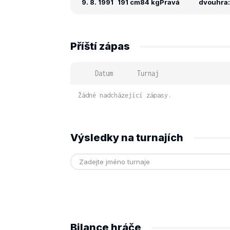
9. 8. 1991
191 cm
84 kg
Pravá
dvouhra: 
Příští zápas
Datum
Turnaj
Žádné nadcházející zápasy.
Výsledky na turnajích
Bilance hráče