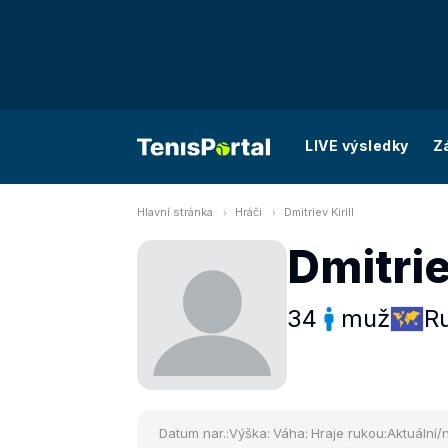
LIVE výsledky
Z
Hlavní stránka
Hráči
Dmitriev Kirill
Dmitrie
34
muž
R
Datum nar.:
Výška:
Váha:
Hraje rukou:
Aktuální/n