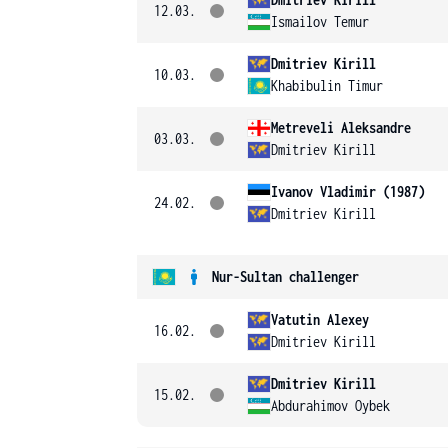
12.03.
Ismailov Temur
Dmitriev Kirill
10.03.
Khabibulin Timur
Metreveli Aleksandre
03.03.
Dmitriev Kirill
Ivanov Vladimir (1987)
24.02.
Dmitriev Kirill
Nur-Sultan challenger
Vatutin Alexey
16.02.
Dmitriev Kirill
Dmitriev Kirill
15.02.
Abdurahimov Oybek