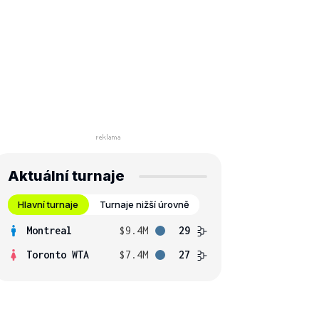
Aktuální turnaje
Hlavní turnaje
Turnaje nižší úrovně
Montreal
$9.4M
29
Toronto WTA
$7.4M
27