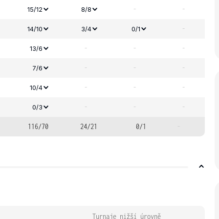
-
-
15/12
8/8
-
14/10
3/4
0/1
-
-
-
13/6
-
-
-
7/6
-
-
-
10/4
-
-
-
0/3
116/70
24/21
0/1
-
Turnaje nižší úrovně