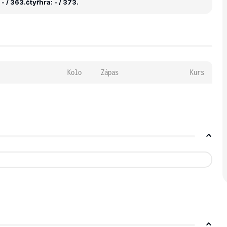
- / 363.
čtyřhra: - / 373.
Kolo
Zápas
Kurs