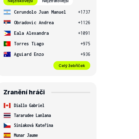
Nejziskovější
Nejztrátovější
Cerundolo Juan Manuel
+1737
Obradovic Andrea
+1126
Eala Alexandra
+1091
Torres Tiago
+975
Aguiard Enzo
+936
Celý žebříček
Zranění hráči
Diallo Gabriel
Tararudee Lanlana
Siniaková Kateřina
Munar Jaume