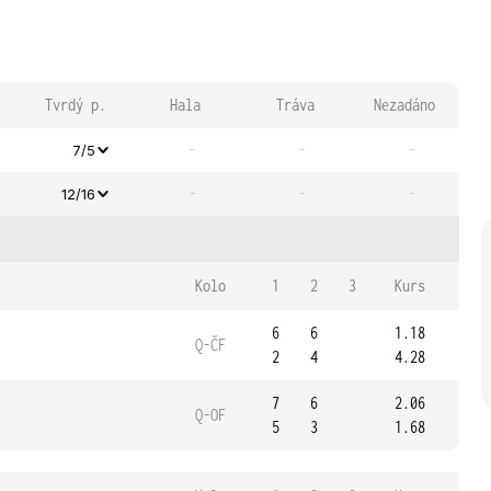
Tvrdý p.
Hala
Tráva
Nezadáno
-
-
-
7/5
-
-
-
12/16
Kolo
1
2
3
Kurs
6
6
1.18
Q-ČF
2
4
4.28
7
6
2.06
Q-OF
5
3
1.68