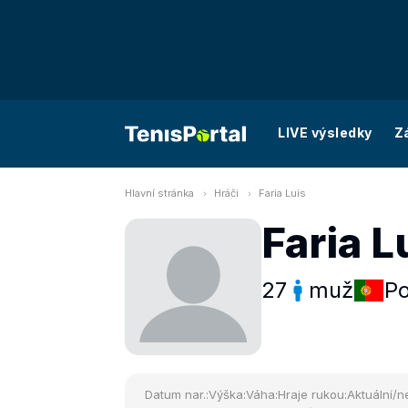
LIVE výsledky
Z
Hlavní stránka
Hráči
Faria Luis
Faria L
27
muž
Po
Datum nar.:
Výška:
Váha:
Hraje rukou:
Aktuální/ne