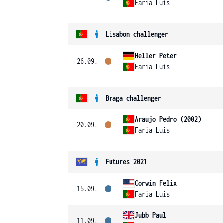
Faria Luis
Lisabon challenger
Heller Peter
26.09.
Faria Luis
Braga challenger
Araujo Pedro (2002)
20.09.
Faria Luis
Futures 2021
Corwin Felix
15.09.
Faria Luis
Jubb Paul
11.09.