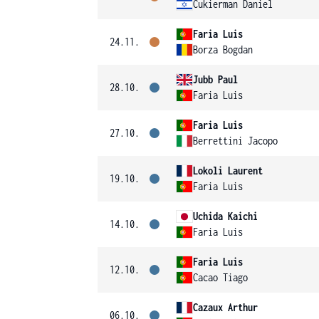
Cukierman Daniel
Faria Luis
24.11.
Borza Bogdan
Jubb Paul
28.10.
Faria Luis
Faria Luis
27.10.
Berrettini Jacopo
Lokoli Laurent
19.10.
Faria Luis
Uchida Kaichi
14.10.
Faria Luis
Faria Luis
12.10.
Cacao Tiago
Cazaux Arthur
06.10.