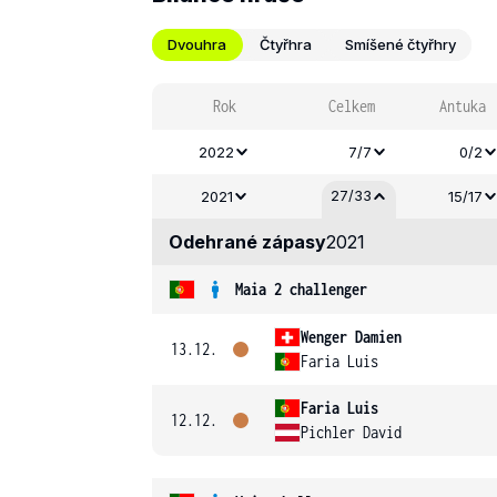
Dvouhra
Čtyřhra
Smíšené čtyřhry
Rok
Celkem
Antuka
2022
7/7
0/2
27/33
2021
15/17
Odehrané zápasy
2021
Maia 2 challenger
Wenger Damien
13.12.
Faria Luis
Faria Luis
12.12.
Pichler David