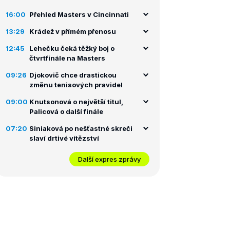
16:00
Přehled Masters v Cincinnati
13:29
Krádež v přímém přenosu
12:45
Lehečku čeká těžký boj o
čtvrtfinále na Masters
09:26
Djokovič chce drastickou
změnu tenisových pravidel
09:00
Knutsonová o největší titul,
Palicová o další finále
07:20
Siniaková po nešťastné skreči
slaví drtivé vítězství
Další expres zprávy