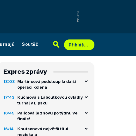
urnajů
Soutěž
Přihlášení
Expres zprávy
18:03
Martincová podstoupila další
operaci kolena
17:43
Kučmová s Laboutkovou ovládly
turnaj v Lipsku
16:49
Palicová je znovu po týdnu ve
finále!
16:14
Knutsonová největší titul
nezískala