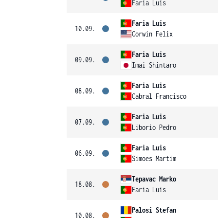
Faria Luis
Faria Luis
10.09.
Corwin Felix
Faria Luis
09.09.
Imai Shintaro
Faria Luis
08.09.
Cabral Francisco
Faria Luis
07.09.
Liborio Pedro
Faria Luis
06.09.
Simoes Martim
Tepavac Marko
18.08.
Faria Luis
Palosi Stefan
10.08.