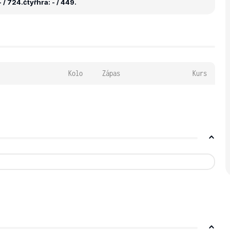
 / 724.
čtyřhra: - / 449.
Kolo
Zápas
Kurs