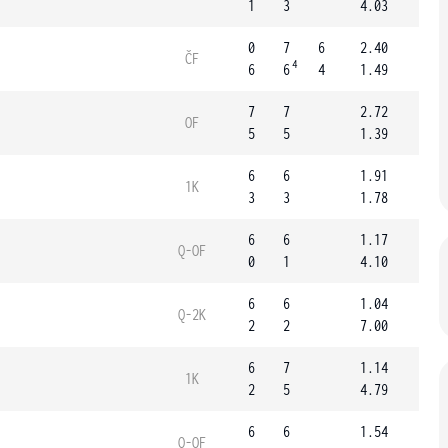
1
3
4.03
0
7
6
2.40
ČF
4
6
6
4
1.49
7
7
2.72
OF
5
5
1.39
6
6
1.91
1K
3
3
1.78
6
6
1.17
Q-OF
0
1
4.10
6
6
1.04
Q-2K
2
2
7.00
6
7
1.14
1K
2
5
4.79
6
6
1.54
Q-OF