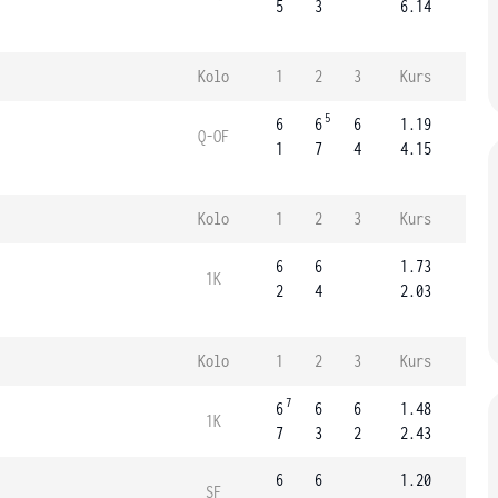
5
3
6.14
Kolo
1
2
3
Kurs
5
6
6
6
1.19
Q-OF
1
7
4
4.15
Kolo
1
2
3
Kurs
6
6
1.73
1K
2
4
2.03
Kolo
1
2
3
Kurs
7
6
6
6
1.48
1K
7
3
2
2.43
6
6
1.20
SF