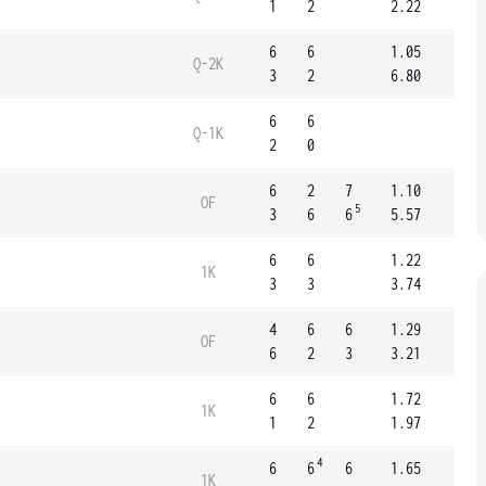
1
2
2.22
6
6
1.05
Q-2K
3
2
6.80
6
6
Q-1K
2
0
6
2
7
1.10
OF
5
3
6
6
5.57
6
6
1.22
1K
3
3
3.74
4
6
6
1.29
OF
6
2
3
3.21
6
6
1.72
1K
1
2
1.97
4
6
6
6
1.65
1K