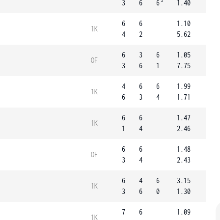
5
3
6
6
1.40
6
6
1.10
1K
4
2
5.62
6
3
6
1.05
OF
3
6
1
7.75
4
6
6
1.99
1K
6
3
4
1.71
6
6
1.47
1K
1
4
2.46
6
6
1.48
OF
3
4
2.43
6
4
6
3.15
1K
3
6
0
1.30
7
6
1.09
1K