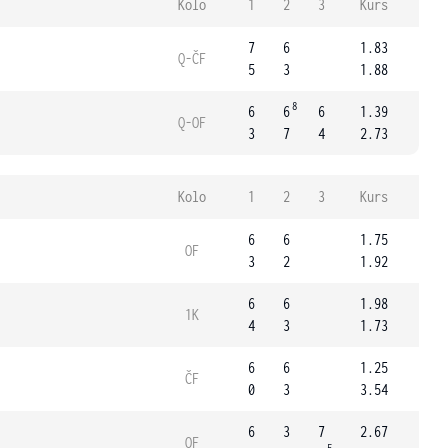
Kolo
1
2
3
Kurs
7
6
1.83
Q-ČF
5
3
1.88
8
6
6
6
1.39
Q-OF
3
7
4
2.73
Kolo
1
2
3
Kurs
6
6
1.75
OF
3
2
1.92
6
6
1.98
1K
4
3
1.73
6
6
1.25
ČF
0
3
3.54
6
3
7
2.67
OF