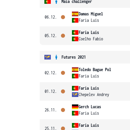
Maia challenger
Damas Miguel
06.12.
Faria Luis
Faria Luis
05.12.
Coelho Fabio
Futures 2021
Toledo Bague Pol
02.12.
Faria Luis
Faria Luis
01.12.
Chepelev Andrey
Gerch Lucas
26.11.
Faria Luis
Faria Luis
25.11.