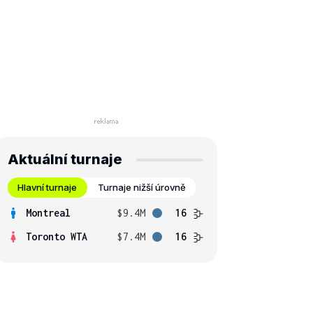
Aktuální turnaje
Hlavní turnaje
Turnaje nižší úrovně
Montreal
$9.4M
16
Toronto WTA
$7.4M
16