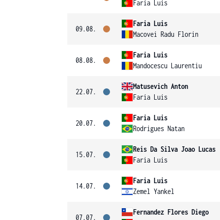
Faria Luis
Faria Luis
09.08.
Macovei Radu Florin
Faria Luis
08.08.
Mandocescu Laurentiu
Matusevich Anton
22.07.
Faria Luis
Faria Luis
20.07.
Rodrigues Natan
Reis Da Silva Joao Lucas
15.07.
Faria Luis
Faria Luis
14.07.
Zemel Yankel
Fernandez Flores Diego
07.07.