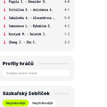
Pegula J.
-
Shnaider D.
4-0
Svitolina E.
-
Anisimova A.
4-1
Sabalenka A.
-
Alexandrova E.
5-4
Samsonova L.
-
Rybakina E.
4-2
Kostyuk M.
-
Swiatek I.
1-3
Zhang J.
-
Zhu C.
2-2
Profily hráčů
Sázkařský žebříček
Nejziskovější
Nejztrátovější