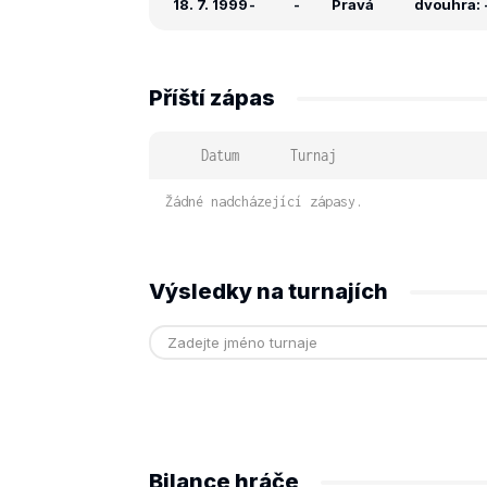
18. 7. 1999
-
-
Pravá
dvouhra: -
Příští zápas
Datum
Turnaj
Žádné nadcházející zápasy.
Výsledky na turnajích
Bilance hráče