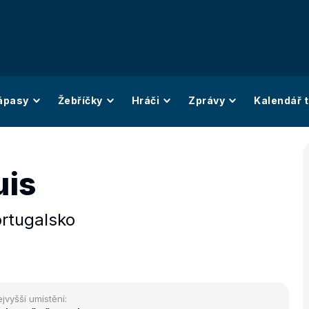
ápasy
Žebříčky
Hráči
Zprávy
Kalendář t
uis
rtugalsko
jvyšší umístění: