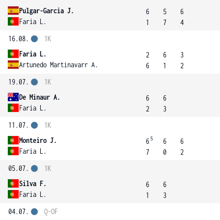
Pulgar-Garcia J.
6
5
6
Faria L.
1
7
4
16.08.
1K
Faria L.
2
6
3
Artunedo Martinavarr A.
6
1
2
19.07.
1K
De Minaur A.
6
6
Faria L.
2
3
11.07.
1K
5
Monteiro J.
6
6
6
Faria L.
7
0
2
05.07.
1K
Silva F.
6
6
Faria L.
1
3
04.07.
Q-OF