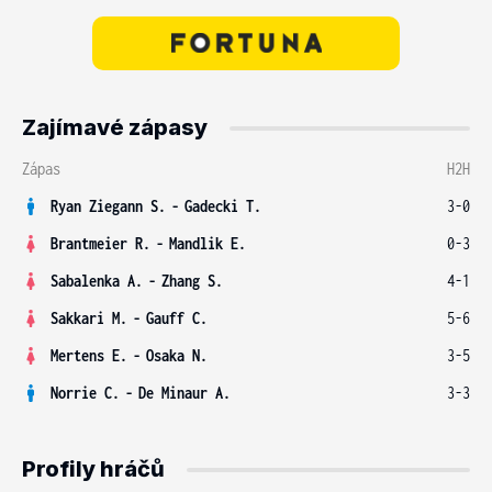
Zajímavé zápasy
Zápas
H2H
Ryan Ziegann S.
-
Gadecki T.
3-0
Brantmeier R.
-
Mandlik E.
0-3
Sabalenka A.
-
Zhang S.
4-1
Sakkari M.
-
Gauff C.
5-6
Mertens E.
-
Osaka N.
3-5
Norrie C.
-
De Minaur A.
3-3
Profily hráčů