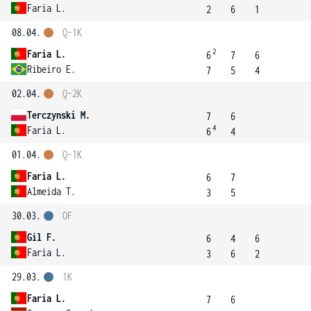
Faria L.
2
6
1
08.04.
Q-1K
2
Faria L.
6
7
6
Ribeiro E.
7
5
4
02.04.
Q-2K
Terczynski M.
7
6
4
Faria L.
6
4
01.04.
Q-1K
Faria L.
6
7
Almeida T.
3
5
30.03.
OF
Gil F.
6
4
6
Faria L.
3
6
2
29.03.
1K
Faria L.
7
6