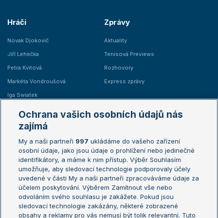
Hráči
Zprávy
Novak Djokovič
Aktuality
Jiří Lehečka
Tenisová Previews
Petra Kvitová
Rozhovory
Markéta Vondroušová
Express zprávy
Iga Swiatek
Marie Bouzková
Ochrana vašich osobních údajů nás
Žebříčky
Kalendář turnajů
zajímá
My a naši partneři
997
ukládáme do vašeho zařízení
Žebříček ATP (muži)
Australian Open
osobní údaje, jako jsou údaje o prohlížení nebo jedinečné
Žebříček WTA (ženy)
French Open
identifikátory, a máme k nim přístup. Výběr Souhlasím
umožňuje, aby sledovací technologie podporovaly účely
Sázkařský žebříček
Wimbledon
uvedené v části My a naši partneři zpracováváme údaje za
US Open
účelem poskytování. Výběrem Zamítnout vše nebo
odvoláním svého souhlasu je zakážete. Pokud jsou
Turnaj mistrů
sledovací technologie zakázány, některé zobrazené
Turnaj mistryň
obsahy a reklamy pro vás nemusí být tolik relevantní. Tuto