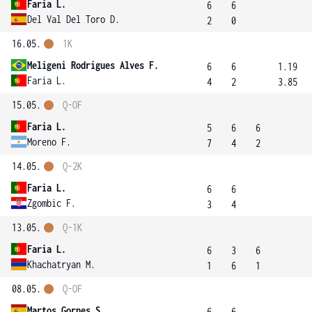
Faria L.
6
6
Del Val Del Toro D.
2
0
16.05.
1K
Meligeni Rodrigues Alves F.
6
6
1.19
Faria L.
4
2
3.85
15.05.
Q-OF
Faria L.
5
6
6
Moreno F.
7
4
2
14.05.
Q-2K
Faria L.
6
6
Zgombic F.
3
4
13.05.
Q-1K
Faria L.
6
3
6
Khachatryan M.
1
6
1
08.05.
Q-OF
Martos Gornes S.
6
6