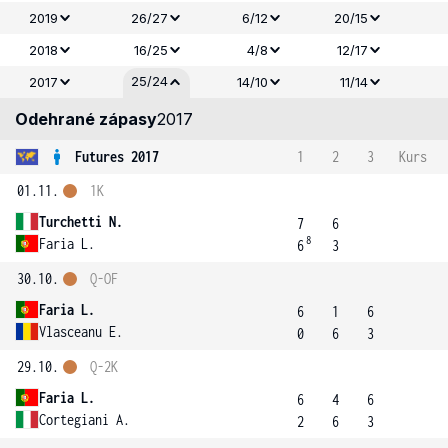
2019
26/27
6/12
20/15
2018
16/25
4/8
12/17
25/24
2017
14/10
11/14
Odehrané zápasy
2017
Futures 2017
1
2
3
Kurs
01.11.
1K
Turchetti N.
7
6
8
Faria L.
6
3
30.10.
Q-OF
Faria L.
6
1
6
Vlasceanu E.
0
6
3
29.10.
Q-2K
Faria L.
6
4
6
Cortegiani A.
2
6
3