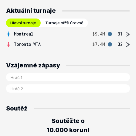
Aktuální turnaje
Hlavní turnaje
Turnaje nižší úrovně
Montreal
$9.4M
31
Toronto WTA
$7.4M
32
Vzájemné zápasy
Soutěž
Soutěžte o
10.000 korun!