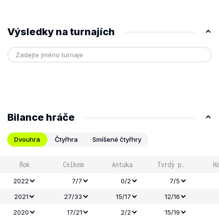
Výsledky na turnajích
Bilance hráče
Dvouhra
Čtyřhra
Smíšené čtyřhry
Rok
Celkem
Antuka
Tvrdý p.
H
2022
7/7
0/2
7/5
2021
27/33
15/17
12/16
2020
17/21
2/2
15/19