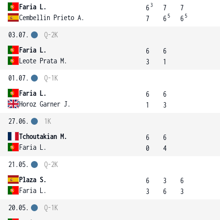
3
Faria L.
6
7
7
5
5
Cembellin Prieto A.
7
6
6
03.07.
Q-2K
Faria L.
6
6
Leote Prata M.
3
1
01.07.
Q-1K
Faria L.
6
6
Horoz Garner J.
1
3
27.06.
1K
Tchoutakian M.
6
6
Faria L.
0
4
21.05.
Q-2K
Plaza S.
6
3
6
Faria L.
3
6
3
20.05.
Q-1K