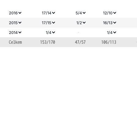
2016
17/14
5/4
12/10
2015
17/15
1/2
16/13
-
2014
1/4
1/4
Celkem
153/170
47/57
106/113