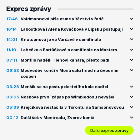
Expres zprávy
17:46
Valdmannová píše osmé vítězství v řadě
16:14
Laboutková i Alena Kovačková v Lipsku postupují
14:01
Knutsonová je ve Varšavě v semifinále
11:10
Lehečka a Bartůňková o osmifinále na Masters
07:11
Monfils nadělil Tienovi kanára, přesto padl
06:53
Medveděv končí v Montrealu hned na úvodním
soupeři
06:26
Menšík se na postup do třetího kola nadřel
06:05
Noskové první zápas po Wimbledonu nevyšel
05:39
Krejčíková nestačila v Torontu na Samsonovovou
00:12
Další šok v Montrealu, Zverev končí
Další expres zprávy