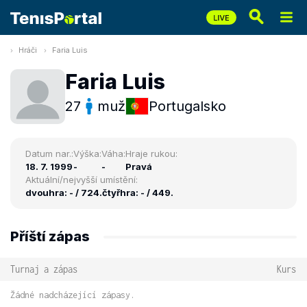
Hráči
Faria Luis
Faria Luis
27
muž
Portugalsko
Datum nar.:
Výška:
Váha:
Hraje rukou:
18. 7. 1999
-
-
Pravá
Aktuální/nejvyšší umístění:
dvouhra: - / 724.
čtyřhra: - / 449.
Příští zápas
Turnaj a zápas
Kurs
Žádné nadcházející zápasy.