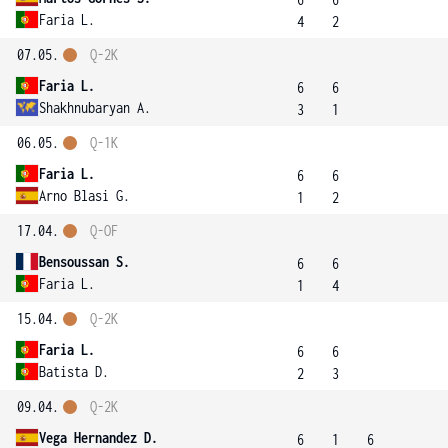
Faria L.
4
2
07.05.
Q-2K
Faria L.
6
6
Shakhnubaryan A.
3
1
06.05.
Q-1K
Faria L.
6
6
Arno Blasi G.
1
2
17.04.
Q-OF
Bensoussan S.
6
6
Faria L.
1
4
15.04.
Q-2K
Faria L.
6
6
Batista D.
2
3
09.04.
Q-2K
Vega Hernandez D.
6
1
6