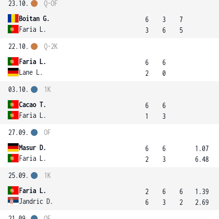
23.10.
Q-OF
Boitan G.
6
3
7
Faria L.
3
6
5
22.10.
Q-2K
Faria L.
6
6
Lane L.
2
0
03.10.
1K
Cacao T.
6
6
Faria L.
1
3
27.09.
OF
Masur D.
6
6
1.07
Faria L.
2
3
6.48
25.09.
1K
Faria L.
2
6
6
1.39
Jandric D.
6
3
2
2.69
21.09.
OF