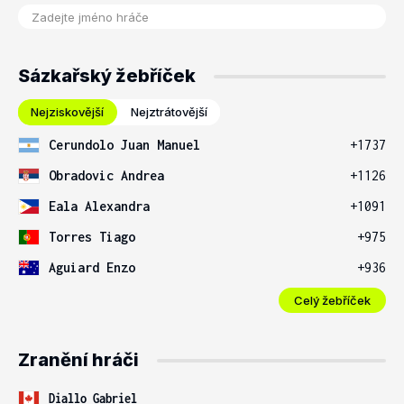
Sázkařský žebříček
Nejziskovější
Nejztrátovější
Cerundolo Juan Manuel
+1737
Obradovic Andrea
+1126
Eala Alexandra
+1091
Torres Tiago
+975
Aguiard Enzo
+936
Celý žebříček
Zranění hráči
Diallo Gabriel