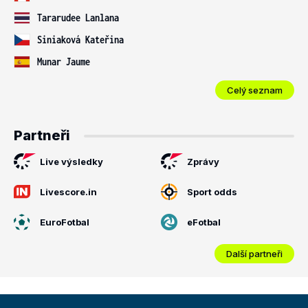
Tararudee Lanlana
Siniaková Kateřina
Munar Jaume
Celý seznam
Partneři
Live výsledky
Zprávy
Livescore.in
Sport odds
EuroFotbal
eFotbal
Další partneři