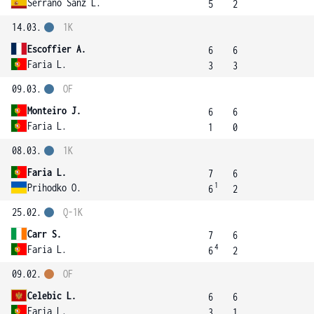
Serrano Sanz L.
5
2
14.03.
1K
Escoffier A.
6
6
Faria L.
3
3
09.03.
OF
Monteiro J.
6
6
Faria L.
1
0
08.03.
1K
Faria L.
7
6
1
Prihodko O.
6
2
25.02.
Q-1K
Carr S.
7
6
4
Faria L.
6
2
09.02.
OF
Celebic L.
6
6
Faria L.
3
1