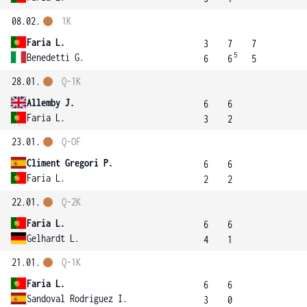
08.02.
1K
Faria L.
3
7
7
5
Benedetti G.
6
6
5
28.01.
Q-1K
Allemby J.
6
6
Faria L.
3
2
23.01.
Q-OF
Climent Gregori P.
6
6
Faria L.
2
2
22.01.
Q-2K
Faria L.
6
6
Gelhardt L.
4
1
21.01.
Q-1K
Faria L.
6
6
Sandoval Rodriguez I.
3
0