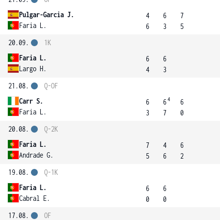
Pulgar-Garcia J.
4
6
7
Faria L.
6
3
5
20.09.
1K
Faria L.
6
6
Largo H.
4
3
21.08.
Q-OF
4
Carr S.
6
6
6
Faria L.
3
7
0
20.08.
Q-2K
Faria L.
7
4
6
Andrade G.
5
6
2
19.08.
Q-1K
Faria L.
6
6
Cabral E.
0
0
17.08.
OF