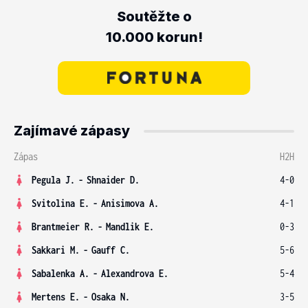
Soutěžte o
10.000 korun!
Zajímavé zápasy
Zápas
H2H
Pegula J.
-
Shnaider D.
4-0
Svitolina E.
-
Anisimova A.
4-1
Brantmeier R.
-
Mandlik E.
0-3
Sakkari M.
-
Gauff C.
5-6
Sabalenka A.
-
Alexandrova E.
5-4
Mertens E.
-
Osaka N.
3-5