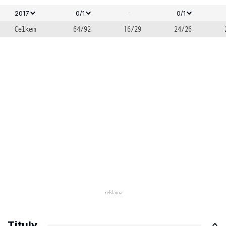
-
2017
0/1
0/1
Celkem
64/92
16/29
24/26
Tituly