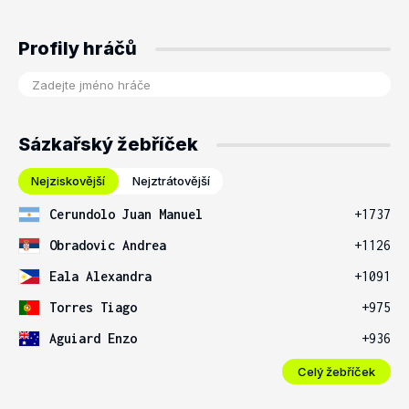
Profily hráčů
Sázkařský žebříček
Nejziskovější
Nejztrátovější
Cerundolo Juan Manuel
+1737
Obradovic Andrea
+1126
Eala Alexandra
+1091
Torres Tiago
+975
Aguiard Enzo
+936
Celý žebříček