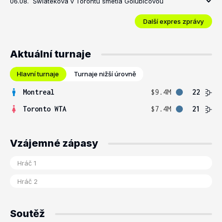
06.08.
Šwiateková v Torontu smetla Golubicovou
Další expres zprávy
Aktuální turnaje
Hlavní turnaje
Turnaje nižší úrovně
Montreal
$9.4M
22
Toronto WTA
$7.4M
21
Vzájemné zápasy
Soutěž