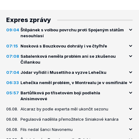
Expres zprávy
09:04
Štěpánek s volbou povrchu proti Spojeným státům
nesouhlasí
07:15
Nosková s Bouzkovou dohrály i ve čtyřhře
07:08
Sabalenková neměla problém ani se zkušenou
Číňankou
07:04
Jódar vyřídil i Musettiho a vyzve Lehečku
06:33
Lehečka neměl problém, v Montrealu je v osmifinále
05:57
Bartůňková po třísetovém boji podlehla
Anisimovové
06.08.
Alcaraz by podle experta měl ukončit sezonu
06.08.
Pegulaová nadělila přemožitelce Siniakové kanára
06.08.
Fils nedal šanci Navonemu