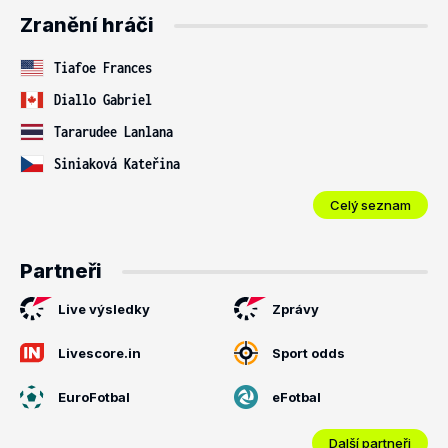
Zranění hráči
Tiafoe Frances
Diallo Gabriel
Tararudee Lanlana
Siniaková Kateřina
Celý seznam
Partneři
Live výsledky
Zprávy
Livescore.in
Sport odds
EuroFotbal
eFotbal
Další partneři