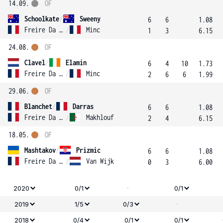
14.09.
OF
Schoolkate
/
Sweeny
6
6
1.08
Freire Da Silva
/
Minc
1
3
6.15
24.08.
OF
Clavel
/
Elamin
6
4
10
1.73
Freire Da Silva
/
Minc
2
6
6
1.99
29.06.
OF
Blanchet
/
Darras
6
6
1.08
Freire Da Silva
/
Makhlouf
2
4
6.15
18.05.
OF
Mashtakov
/
Prizmic
6
6
1.08
Freire Da Silva
/
Van Wijk
0
3
6.00
-
2020
0/1
0/1
-
2019
1/5
0/3
2018
0/4
0/1
0/1