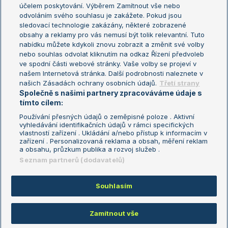
US Open
účelem poskytování. Výběrem Zamítnout vše nebo
odvoláním svého souhlasu je zakážete. Pokud jsou
Turnaj mistrů
sledovací technologie zakázány, některé zobrazené
Turnaj mistryň
obsahy a reklamy pro vás nemusí být tolik relevantní. Tuto
Aktualní trendy
nabídku můžete kdykoli znovu zobrazit a změnit své volby
nebo souhlas odvolat kliknutím na odkaz Řízení předvoleb
ve spodní části webové stránky. Vaše volby se projeví v
Fotbalové přestupy
našem Internetová stránka. Další podrobnosti naleznete v
Livesport Daily
našich Zásadách ochrany osobních údajů.
Třetí strany
Společně s našimi partnery zpracováváme údaje s
LS Prague Open
tímto cílem:
Používání přesných údajů o zeměpisné poloze . Aktivní
vyhledávání identifikačních údajů v rámci specifických
vlastností zařízení . Ukládání a/nebo přístup k informacím v
Podmínky užití
Nastavení soukromí
zařízení . Personalizovaná reklama a obsah, měření reklam
GDPR a žurnalistika
Reklama
a obsahu, průzkum publika a rozvoj služeb .
Informace o zpracování osobních
Kontakt
Seznam partnerů (dodavatelů)
údajů
Tiráž
Souhlasím
Copyright © 2008-2026 TenisPortal.cz. Využíváme zpravodajství ČTK.
Zamítnout vše