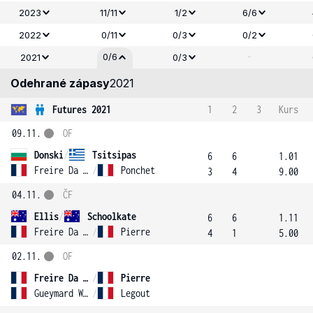
2023
11/11
1/2
6/6
2022
0/11
0/3
0/2
-
0/6
2021
0/3
Odehrané zápasy
2021
Futures 2021
1
2
3
Kurs
09.11.
OF
Donski
/
Tsitsipas
6
6
1.01
Freire Da Silva
/
Ponchet
3
4
9.00
04.11.
ČF
Ellis
/
Schoolkate
6
6
1.11
Freire Da Silva
/
Pierre
4
1
5.00
02.11.
OF
Freire Da Silva
/
Pierre
Gueymard Wayenburg
/
Legout