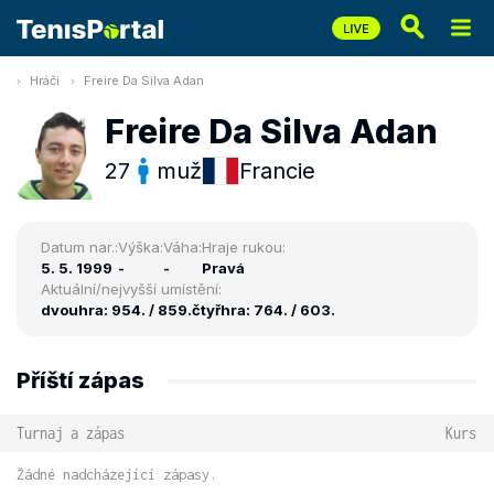
Hráči
Freire Da Silva Adan
Freire Da Silva Adan
27
muž
Francie
Datum nar.:
Výška:
Váha:
Hraje rukou:
5. 5. 1999
-
-
Pravá
Aktuální/nejvyšší umístění:
dvouhra: 954. / 859.
čtyřhra: 764. / 603.
Příští zápas
Turnaj a zápas
Kurs
Žádné nadcházející zápasy.