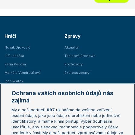
Hráči
Zprávy
Novak Djokovič
Aktuality
Jiří Lehečka
Tenisová Previews
Petra Kvitová
Rozhovory
Markéta Vondroušová
Express zprávy
Iga Swiatek
Marie Bouzková
Ochrana vašich osobních údajů nás
Žebříčky
Kalendář turnajů
zajímá
My a naši partneři
997
ukládáme do vašeho zařízení
Žebříček ATP (muži)
Australian Open
osobní údaje, jako jsou údaje o prohlížení nebo jedinečné
Žebříček WTA (ženy)
French Open
identifikátory, a máme k nim přístup. Výběr Souhlasím
umožňuje, aby sledovací technologie podporovaly účely
Sázkařský žebříček
Wimbledon
uvedené v části My a naši partneři zpracováváme údaje za