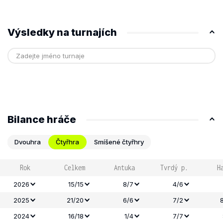
Výsledky na turnajích
Bilance hráče
Dvouhra
Čtyřhra
Smíšené čtyřhry
Rok
Celkem
Antuka
Tvrdý p.
H
2026
15/15
8/7
4/6
2025
21/20
6/6
7/2
2024
16/18
1/4
7/7