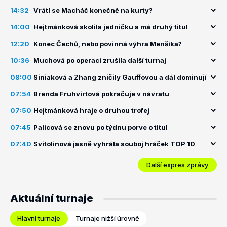
14:32
Vrátí se Macháč konečně na kurty?
14:00
Hejtmánková skolila jedničku a má druhý titul
12:20
Konec Čechů, nebo povinná výhra Menšíka?
10:36
Muchová po operaci zrušila další turnaj
08:00
Siniaková a Zhang zničily Gauffovou a dál dominují
07:54
Brenda Fruhvirtová pokračuje v návratu
07:50
Hejtmánková hraje o druhou trofej
07:45
Palicová se znovu po týdnu porve o titul
07:40
Svitolinová jasně vyhrála souboj hráček TOP 10
Další expres zprávy
Aktuální turnaje
Hlavní turnaje
Turnaje nižší úrovně