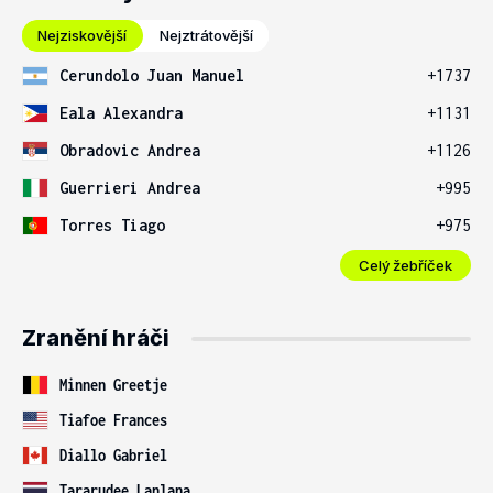
Nejziskovější
Nejztrátovější
Cerundolo Juan Manuel
+1737
Eala Alexandra
+1131
Obradovic Andrea
+1126
Guerrieri Andrea
+995
Torres Tiago
+975
Celý žebříček
Zranění hráči
Minnen Greetje
Tiafoe Frances
Diallo Gabriel
Tararudee Lanlana