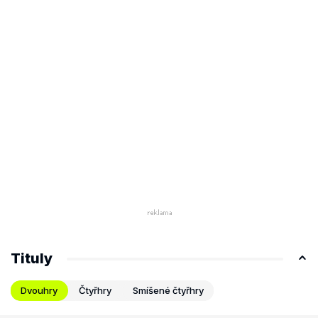
Tituly
Dvouhry
Čtyřhry
Smíšené čtyřhry