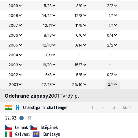
2009
5/13
3/9
2/2
2008
14/12
12/8
1/1
2007
12/11
11/9
1/1
2006
8/13
6/6
0/4
2005
12/18
10/14
2/2
-
-
2004
0/1
-
2003
16/10
15/7
2002
6/8
5/5
0/2
2/1
2001
27/13
25/10
Odehrané zápasy
2001
Tvrdý p.
Chandigarh challenger
1
2
3
Kurs
22.02.
SF
Cermak
/
Štěpánek
Galvani
/
Kunitsyn