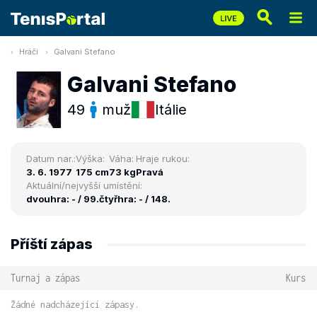
Hráči
Galvani Stefano
Galvani Stefano
49
muž
Itálie
Datum nar.:
Výška:
Váha:
Hraje rukou:
3. 6. 1977
175 cm
73 kg
Pravá
Aktuální/nejvyšší umístění:
dvouhra: - / 99.
čtyřhra: - / 148.
Příští zápas
Turnaj a zápas
Kurs
Žádné nadcházející zápasy.