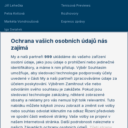
Jiří Lehečka
Tenisová Previews
Petra Kvitová
Rozhovory
Markéta Vondroušová
Express zprávy
Iga Swiatek
Marie Bouzková
Ochrana vašich osobních údajů nás
Žebříčky
Kalendář turnajů
zajímá
My a naši partneři
999
ukládáme do vašeho zařízení
Žebříček ATP (muži)
Australian Open
osobní údaje, jako jsou údaje o prohlížení nebo jedinečné
Žebříček WTA (ženy)
French Open
identifikátory, a máme k nim přístup. Výběr Souhlasím
umožňuje, aby sledovací technologie podporovaly účely
Sázkařský žebříček
Wimbledon
uvedené v části My a naši partneři zpracováváme údaje za
US Open
účelem poskytování. Výběrem Zamítnout vše nebo
odvoláním svého souhlasu je zakážete. Pokud jsou
Turnaj mistrů
sledovací technologie zakázány, některé zobrazené
Turnaj mistryň
obsahy a reklamy pro vás nemusí být tolik relevantní. Tuto
Aktualní trendy
nabídku můžete kdykoli znovu zobrazit a změnit své volby
nebo souhlas odvolat kliknutím na odkaz Řízení předvoleb
ve spodní části webové stránky. Vaše volby se projeví v
Fotbalové přestupy
našem Internetová stránka. Další podrobnosti naleznete v
Livesport Daily
našich Zásadách ochrany osobních údajů.
Třetí strany