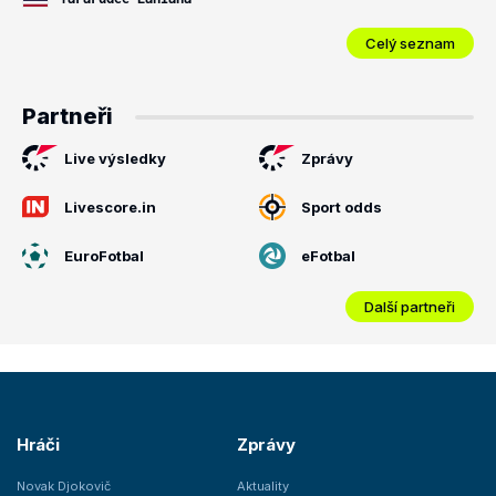
Celý seznam
Partneři
Live výsledky
Zprávy
Livescore.in
Sport odds
EuroFotbal
eFotbal
Další partneři
Hráči
Zprávy
Novak Djokovič
Aktuality