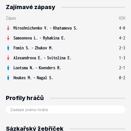
Zajímavé zápasy
Zápas
H2H
Miroshnichenko V.
-
Khatamova S.
4-0
Samsonova L.
-
Rybakina E.
4-2
Fomin S.
-
Zhukov M.
2-3
Alexandrova E.
-
Svitolina E.
1-3
Lootsma N.
-
Koenders R.
2-1
Houkes M.
-
Nagal S.
0-2
Profily hráčů
Sázkařský žebříček