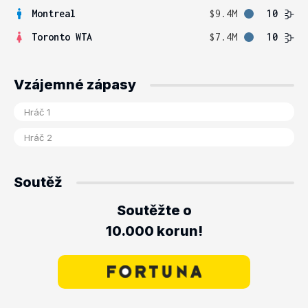
Montreal
$9.4M
10
Toronto WTA
$7.4M
10
Vzájemné zápasy
Soutěž
Soutěžte o
10.000 korun!