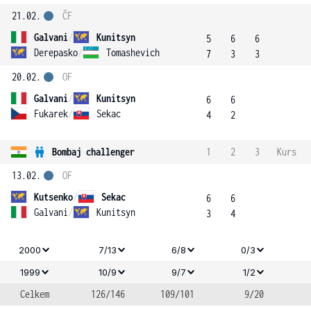
21.02.
ČF
Galvani
/
Kunitsyn
5
6
6
Derepasko
/
Tomashevich
7
3
3
20.02.
OF
Galvani
/
Kunitsyn
6
6
Fukarek
/
Sekac
4
2
Bombaj challenger
1
2
3
Kurs
13.02.
OF
Kutsenko
/
Sekac
6
6
Galvani
/
Kunitsyn
3
4
2000
7/13
6/8
0/3
1999
10/9
9/7
1/2
Celkem
126/146
109/101
9/20