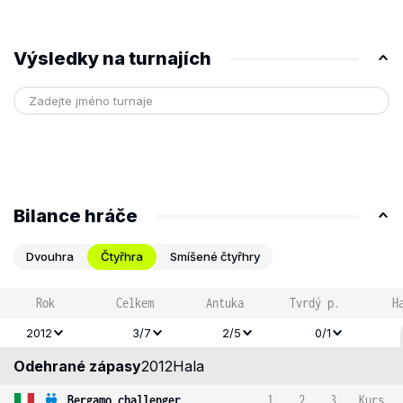
Výsledky na turnajích
Bilance hráče
Dvouhra
Čtyřhra
Smíšené čtyřhry
Rok
Celkem
Antuka
Tvrdý p.
H
2012
3/7
2/5
0/1
Odehrané zápasy
2012
Hala
Bergamo challenger
1
2
3
Kurs