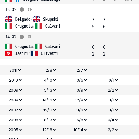
16.02.
ČF
Delgado
/
Skupski
7
7
Crugnola
/
Galvani
5
6
14.02.
OF
Crugnola
/
Galvani
6
6
Jaziri
/
Olivetti
2
2
-
2011
2/8
2/7
2010
4/10
3/6
0/1
2009
5/13
3/9
2/2
2008
14/12
12/8
1/1
2007
12/11
11/9
1/1
2006
8/13
6/6
0/4
2005
12/18
10/14
2/2