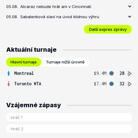
05.08.
Alcaraz nebude hrát ani v Cincinnati
05.08.
Sabalenková slaví na úvod klidnou výhru
Další expres zprávy
Aktuální turnaje
Hlavní turnaje
Turnaje nižší úrovně
Montreal
$9.4M
28
Toronto WTA
$7.4M
32
Vzájemné zápasy