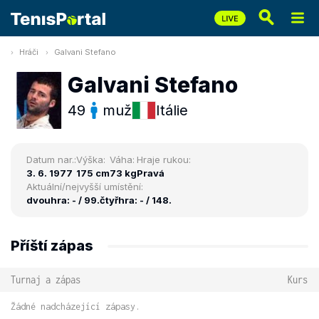
Hráči
Galvani Stefano
Galvani Stefano
49
muž
Itálie
Datum nar.:
Výška:
Váha:
Hraje rukou:
3. 6. 1977
175 cm
73 kg
Pravá
Aktuální/nejvyšší umístění:
dvouhra: - / 99.
čtyřhra: - / 148.
Příští zápas
Turnaj a zápas
Kurs
Žádné nadcházející zápasy.