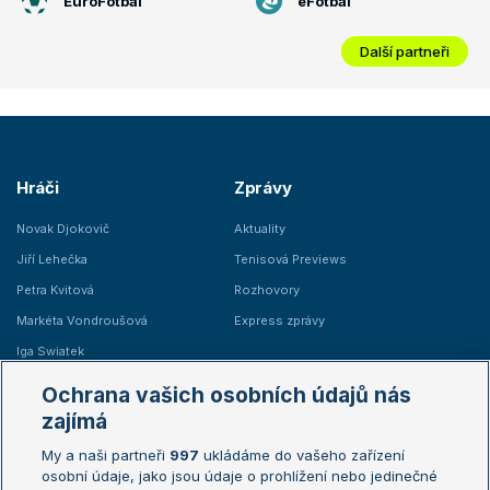
EuroFotbal
eFotbal
Další partneři
Hráči
Zprávy
Novak Djokovič
Aktuality
Jiří Lehečka
Tenisová Previews
Petra Kvitová
Rozhovory
Markéta Vondroušová
Express zprávy
Iga Swiatek
Marie Bouzková
Ochrana vašich osobních údajů nás
Žebříčky
Kalendář turnajů
zajímá
My a naši partneři
997
ukládáme do vašeho zařízení
Žebříček ATP (muži)
Australian Open
osobní údaje, jako jsou údaje o prohlížení nebo jedinečné
Žebříček WTA (ženy)
French Open