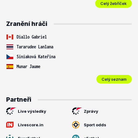
Celý žebříček
Zranění hráči
Diallo Gabriel
Tararudee Lanlana
Siniaková Kateřina
Munar Jaume
Celý seznam
Partneři
Live výsledky
Zprávy
Livescore.in
Sport odds