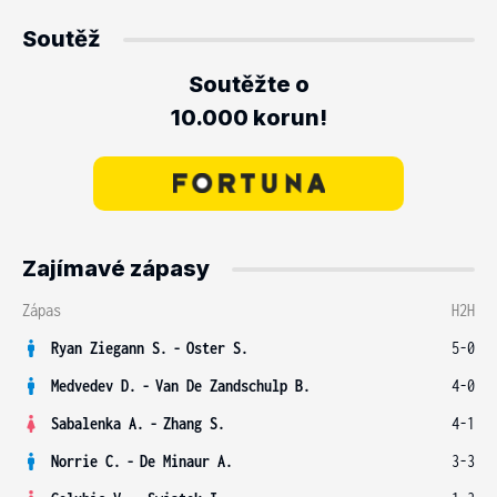
Soutěž
Soutěžte o
10.000 korun!
Zajímavé zápasy
Zápas
H2H
Ryan Ziegann S.
-
Oster S.
5-0
Medvedev D.
-
Van De Zandschulp B.
4-0
Sabalenka A.
-
Zhang S.
4-1
Norrie C.
-
De Minaur A.
3-3