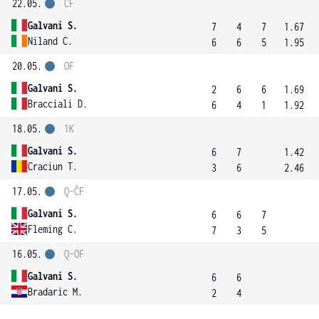
22.05.
ČF
Galvani S.
7
4
7
1.67
Niland C.
6
6
5
1.95
20.05.
OF
Galvani S.
2
6
6
1.69
Bracciali D.
6
4
1
1.92
18.05.
1K
Galvani S.
6
7
1.42
Craciun T.
3
6
2.46
17.05.
Q-ČF
Galvani S.
6
6
7
Fleming C.
7
3
5
16.05.
Q-OF
Galvani S.
6
6
Bradaric M.
2
4