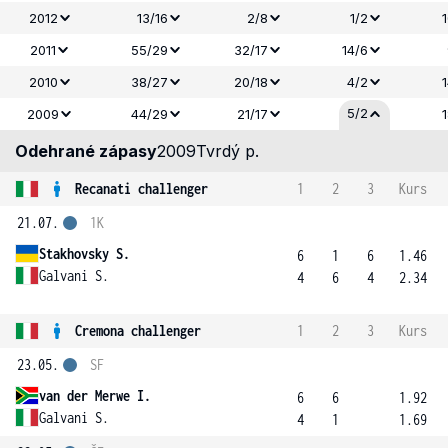
2012
13/16
2/8
1/2
2011
55/29
32/17
14/6
2010
38/27
20/18
4/2
5/2
2009
44/29
21/17
Odehrané zápasy
2009
Tvrdý p.
Recanati challenger
1
2
3
Kurs
21.07.
1K
Stakhovsky S.
6
1
6
1.46
Galvani S.
4
6
4
2.34
Cremona challenger
1
2
3
Kurs
23.05.
SF
van der Merwe I.
6
6
1.92
Galvani S.
4
1
1.69