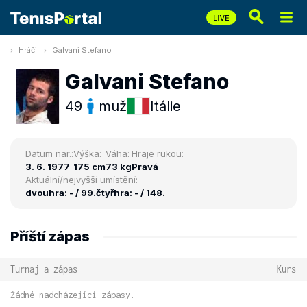
Hráči
Galvani Stefano
Galvani Stefano
49
muž
Itálie
Datum nar.:
Výška:
Váha:
Hraje rukou:
3. 6. 1977
175 cm
73 kg
Pravá
Aktuální/nejvyšší umístění:
dvouhra: - / 99.
čtyřhra: - / 148.
Příští zápas
Turnaj a zápas
Kurs
Žádné nadcházející zápasy.