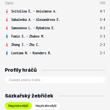
Zápas
H2H
Svitolina E.
-
Anisimova A.
4-1
Sabalenka A.
-
Alexandrova E.
5-4
Samsonova L.
-
Rybakina E.
4-2
Fomin S.
-
Zhukov M.
2-3
Zhang J.
-
Zhu C.
2-2
Lootsma N.
-
Koenders R.
2-1
Profily hráčů
Sázkařský žebříček
Nejziskovější
Nejztrátovější