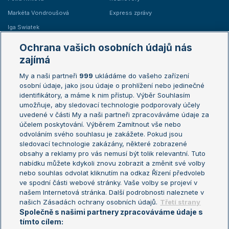
Markéta Vondroušová
Express zprávy
Iga Swiatek
Marie Bouzková
Ochrana vašich osobních údajů nás
Žebříčky
Kalendář turnajů
zajímá
My a naši partneři
999
ukládáme do vašeho zařízení
Žebříček ATP (muži)
Australian Open
osobní údaje, jako jsou údaje o prohlížení nebo jedinečné
Žebříček WTA (ženy)
French Open
identifikátory, a máme k nim přístup. Výběr Souhlasím
umožňuje, aby sledovací technologie podporovaly účely
Sázkařský žebříček
Wimbledon
uvedené v části My a naši partneři zpracováváme údaje za
US Open
účelem poskytování. Výběrem Zamítnout vše nebo
odvoláním svého souhlasu je zakážete. Pokud jsou
Turnaj mistrů
sledovací technologie zakázány, některé zobrazené
Turnaj mistryň
obsahy a reklamy pro vás nemusí být tolik relevantní. Tuto
Aktualní trendy
nabídku můžete kdykoli znovu zobrazit a změnit své volby
nebo souhlas odvolat kliknutím na odkaz Řízení předvoleb
ve spodní části webové stránky. Vaše volby se projeví v
Fotbalové přestupy
našem Internetová stránka. Další podrobnosti naleznete v
Livesport Daily
našich Zásadách ochrany osobních údajů.
Třetí strany
Společně s našimi partnery zpracováváme údaje s
LS Prague Open
tímto cílem: