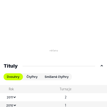
Tituly
Dvouhry
Čtyřhry
Smíšené čtyřhry
Rok
Turnaje
2
2011
1
2010