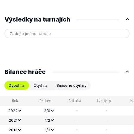
Výsledky na turnajích
Bilance hráče
Dvouhra
Čtyřhra
Smíšené čtyřhry
Rok
Celkem
Antuka
Tvrdý p.
H
-
-
2022
3/0
-
-
2021
1/2
-
-
2013
1/3