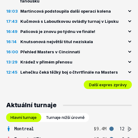
fanoušků
18:03
Martincová podstoupila další operaci kolena
17:43
Kučmová s Laboutkovou ovládly turnaj v Lipsku
16:49
Palicová je znovu po týdnu ve finále!
16:14
Knutsonová největší titul nezískala
16:00
Přehled Masters v Cincinnati
13:29
Krádež v přímém přenosu
12:45
Lehečku čeká těžký boj o čtvrtfinále na Masters
Další expres zprávy
Aktuální turnaje
Hlavní turnaje
Turnaje nižší úrovně
Montreal
$9.4M
12