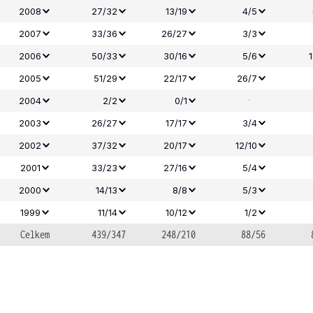
2008
27/32
13/19
4/5
2007
33/36
26/27
3/3
2006
50/33
30/16
5/6
2005
51/29
22/17
26/7
-
2004
2/2
0/1
2003
26/27
17/17
3/4
2002
37/32
20/17
12/10
2001
33/23
27/16
5/4
2000
14/13
8/8
5/3
1999
11/14
10/12
1/2
Celkem
439/347
248/210
88/56