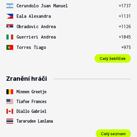
Cerundolo Juan Manuel
+1737
Eala Alexandra
+1131
Obradovic Andrea
+1126
Guerrieri Andrea
+1045
Torres Tiago
+975
Celý žebříček
Zranění hráči
Minnen Greetje
Tiafoe Frances
Diallo Gabriel
Tararudee Lanlana
Celý seznam