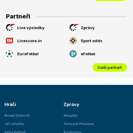
Partneři
Live výsledky
Zprávy
Livescore.in
Sport odds
EuroFotbal
eFotbal
Další partneři
Hráči
Zprávy
Novak Djokovič
Aktuality
Jiří Lehečka
Tenisová Previews
Petra Kvitová
Rozhovory