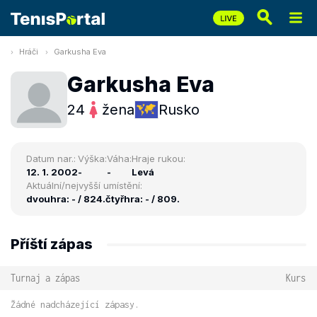
Hráči
Garkusha Eva
Garkusha Eva
24
žena
Rusko
Datum nar.:
Výška:
Váha:
Hraje rukou:
12. 1. 2002
-
-
Levá
Aktuální/nejvyšší umístění:
dvouhra: - / 824.
čtyřhra: - / 809.
Příští zápas
Turnaj a zápas
Kurs
Žádné nadcházející zápasy.