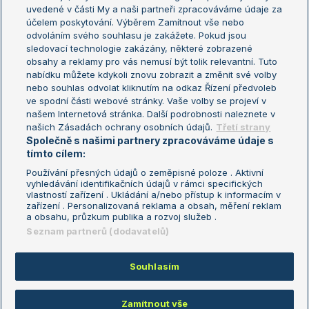
uvedené v části My a naši partneři zpracováváme údaje za
US Open
účelem poskytování. Výběrem Zamítnout vše nebo
odvoláním svého souhlasu je zakážete. Pokud jsou
Turnaj mistrů
sledovací technologie zakázány, některé zobrazené
Turnaj mistryň
obsahy a reklamy pro vás nemusí být tolik relevantní. Tuto
Aktualní trendy
nabídku můžete kdykoli znovu zobrazit a změnit své volby
nebo souhlas odvolat kliknutím na odkaz Řízení předvoleb
ve spodní části webové stránky. Vaše volby se projeví v
Fotbalové přestupy
našem Internetová stránka. Další podrobnosti naleznete v
Livesport Daily
našich Zásadách ochrany osobních údajů.
Třetí strany
Společně s našimi partnery zpracováváme údaje s
LS Prague Open
tímto cílem:
Používání přesných údajů o zeměpisné poloze . Aktivní
vyhledávání identifikačních údajů v rámci specifických
vlastností zařízení . Ukládání a/nebo přístup k informacím v
Podmínky užití
Nastavení soukromí
zařízení . Personalizovaná reklama a obsah, měření reklam
GDPR a žurnalistika
Reklama
a obsahu, průzkum publika a rozvoj služeb .
Informace o zpracování osobních
Kontakt
Seznam partnerů (dodavatelů)
údajů
Tiráž
Souhlasím
Copyright © 2008-2026 TenisPortal.cz. Využíváme zpravodajství ČTK.
Zamítnout vše