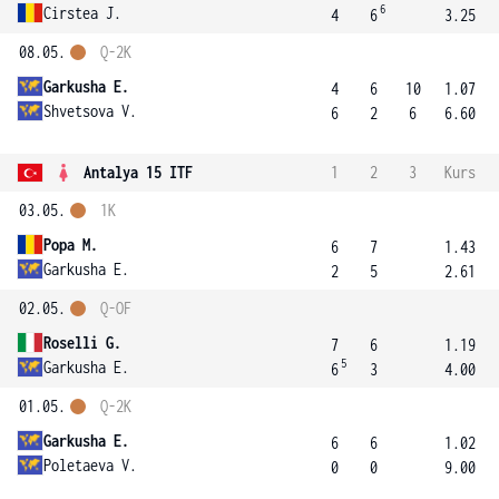
6
Cirstea J.
4
6
3.25
08.05.
Q-2K
Garkusha E.
4
6
10
1.07
Shvetsova V.
6
2
6
6.60
Antalya 15 ITF
1
2
3
Kurs
03.05.
1K
Popa M.
6
7
1.43
Garkusha E.
2
5
2.61
02.05.
Q-OF
Roselli G.
7
6
1.19
5
Garkusha E.
6
3
4.00
01.05.
Q-2K
Garkusha E.
6
6
1.02
Poletaeva V.
0
0
9.00