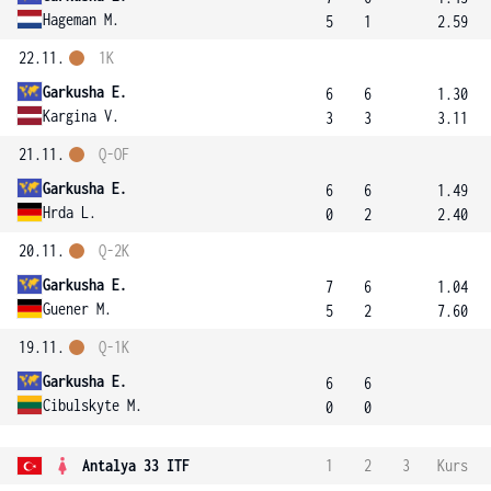
Hageman M.
5
1
2.59
22.11.
1K
Garkusha E.
6
6
1.30
Kargina V.
3
3
3.11
21.11.
Q-OF
Garkusha E.
6
6
1.49
Hrda L.
0
2
2.40
20.11.
Q-2K
Garkusha E.
7
6
1.04
Guener M.
5
2
7.60
19.11.
Q-1K
Garkusha E.
6
6
Cibulskyte M.
0
0
Antalya 33 ITF
1
2
3
Kurs