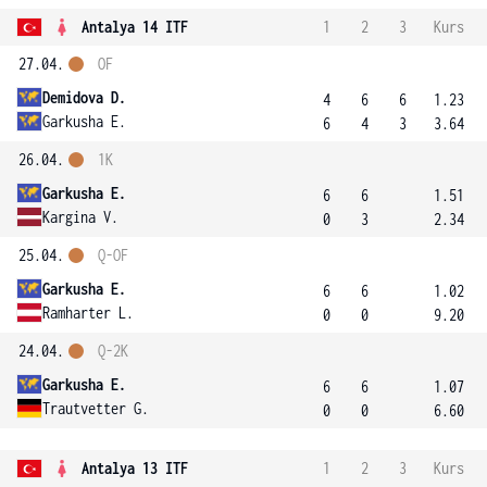
Antalya 14 ITF
1
2
3
Kurs
27.04.
OF
Demidova D.
4
6
6
1.23
Garkusha E.
6
4
3
3.64
26.04.
1K
Garkusha E.
6
6
1.51
Kargina V.
0
3
2.34
25.04.
Q-OF
Garkusha E.
6
6
1.02
Ramharter L.
0
0
9.20
24.04.
Q-2K
Garkusha E.
6
6
1.07
Trautvetter G.
0
0
6.60
Antalya 13 ITF
1
2
3
Kurs