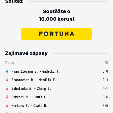
Soutěž
Soutěžte o
10.000 korun!
Zajímavé zápasy
Zápas
H2H
Ryan Ziegann S.
-
Gadecki T.
3-0
Brantmeier R.
-
Mandlik E.
0-3
Sabalenka A.
-
Zhang S.
4-1
Sakkari M.
-
Gauff C.
5-6
Mertens E.
-
Osaka N.
3-5