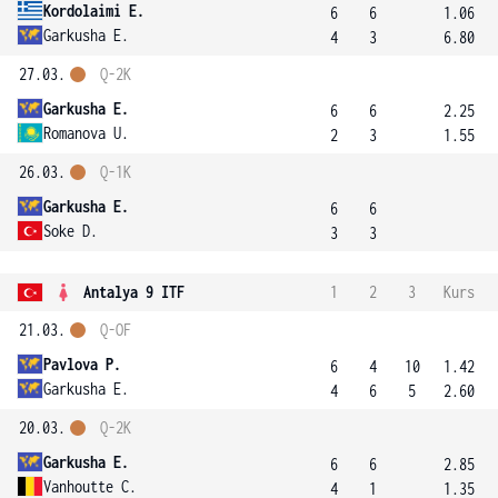
Kordolaimi E.
6
6
1.06
Garkusha E.
4
3
6.80
27.03.
Q-2K
Garkusha E.
6
6
2.25
Romanova U.
2
3
1.55
26.03.
Q-1K
Garkusha E.
6
6
Soke D.
3
3
Antalya 9 ITF
1
2
3
Kurs
21.03.
Q-OF
Pavlova P.
6
4
10
1.42
Garkusha E.
4
6
5
2.60
20.03.
Q-2K
Garkusha E.
6
6
2.85
Vanhoutte C.
4
1
1.35