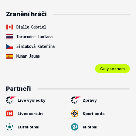
Zranění hráči
Diallo Gabriel
Tararudee Lanlana
Siniaková Kateřina
Munar Jaume
Celý seznam
Partneři
Live výsledky
Zprávy
Livescore.in
Sport odds
EuroFotbal
eFotbal