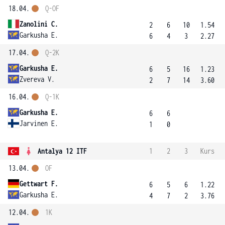
18.04.
Q-OF
Zanolini C.
2
6
10
1.54
Garkusha E.
6
4
3
2.27
17.04.
Q-2K
Garkusha E.
6
5
16
1.23
Zvereva V.
2
7
14
3.60
16.04.
Q-1K
Garkusha E.
6
6
Jarvinen E.
1
0
Antalya 12 ITF
1
2
3
Kurs
13.04.
OF
Gettwart F.
6
5
6
1.22
Garkusha E.
4
7
2
3.76
12.04.
1K