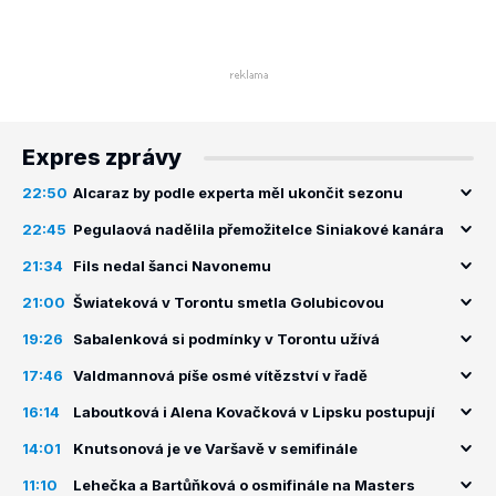
Expres zprávy
22:50
Alcaraz by podle experta měl ukončit sezonu
22:45
Pegulaová nadělila přemožitelce Siniakové kanára
21:34
Fils nedal šanci Navonemu
21:00
Šwiateková v Torontu smetla Golubicovou
19:26
Sabalenková si podmínky v Torontu užívá
17:46
Valdmannová píše osmé vítězství v řadě
16:14
Laboutková i Alena Kovačková v Lipsku postupují
14:01
Knutsonová je ve Varšavě v semifinále
11:10
Lehečka a Bartůňková o osmifinále na Masters