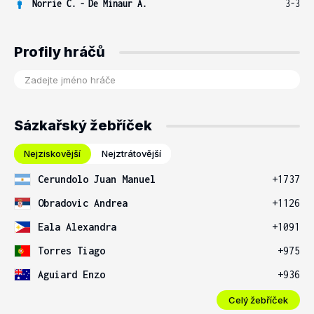
Norrie C.
-
De Minaur A.
3-3
Profily hráčů
Sázkařský žebříček
Nejziskovější
Nejztrátovější
Cerundolo Juan Manuel
+1737
Obradovic Andrea
+1126
Eala Alexandra
+1091
Torres Tiago
+975
Aguiard Enzo
+936
Celý žebříček