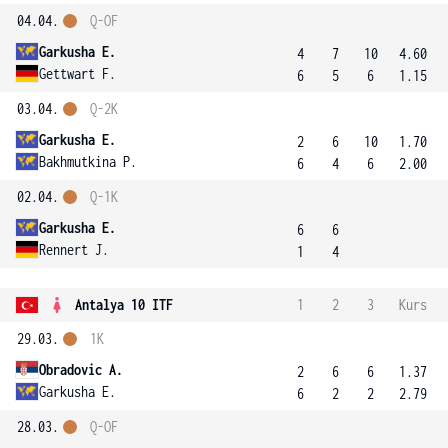
04.04.
Q-OF
Garkusha E.
4
7
10
4.60
Gettwart F.
6
5
6
1.15
03.04.
Q-2K
Garkusha E.
2
6
10
1.70
Bakhmutkina P.
6
4
6
2.00
02.04.
Q-1K
Garkusha E.
6
6
Rennert J.
1
4
Antalya 10 ITF
1
2
3
Kurs
29.03.
1K
Obradovic A.
2
6
6
1.37
Garkusha E.
6
2
2
2.79
28.03.
Q-OF