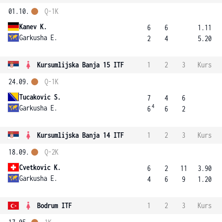
01.10.
Q-1K
Kanev K.
6
6
1.11
Garkusha E.
2
4
5.20
Kursumlijska Banja 15 ITF
1
2
3
Kurs
24.09.
Q-1K
Tucakovic S.
7
4
6
4
Garkusha E.
6
6
2
Kursumlijska Banja 14 ITF
1
2
3
Kurs
18.09.
Q-2K
Cvetkovic K.
6
2
11
3.90
Garkusha E.
4
6
9
1.20
Bodrum ITF
1
2
3
Kurs