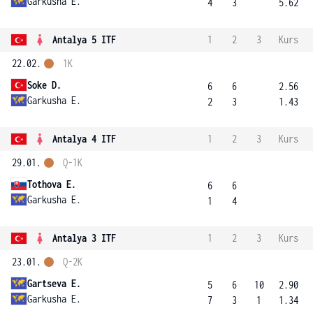
Garkusha E.
4
3
5.62
Antalya 5 ITF
1
2
3
Kurs
22.02.
1K
Soke D.
6
6
2.56
Garkusha E.
2
3
1.43
Antalya 4 ITF
1
2
3
Kurs
29.01.
Q-1K
Tothova E.
6
6
Garkusha E.
1
4
Antalya 3 ITF
1
2
3
Kurs
23.01.
Q-2K
Gartseva E.
5
6
10
2.90
Garkusha E.
7
3
1
1.34