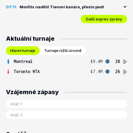
07:11
Monfils nadělil Tienovi kanára, přesto padl
Další expres zprávy
Aktuální turnaje
Hlavní turnaje
Turnaje nižší úrovně
Montreal
$9.4M
28
Toronto WTA
$7.4M
26
Vzájemné zápasy