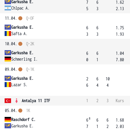
Garkusha E.
7
6
1.62
Chlpac A.
5
3
2.13
11.04.
Q-OF
Garkusha E.
6
6
1.75
Safta A.
3
3
1.93
10.04.
Q-2K
Garkusha E.
6
6
1.04
Schmerling I.
0
1
7.80
09.04.
Q-1K
Garkusha E.
2
6
10
Lazar S.
6
4
4
Antalya 11 ITF
1
2
3
Kurs
05.04.
1K
8
Raschdorf C.
6
6
6
1.68
Garkusha E.
7
1
2
2.03