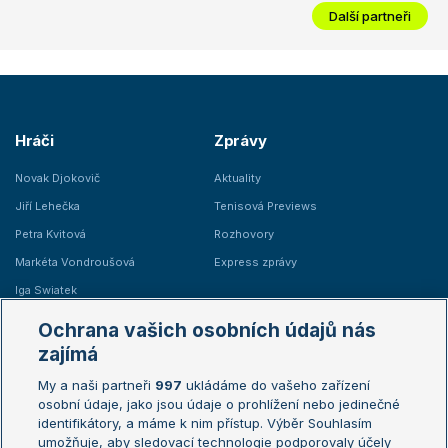
Další partneři
Hráči
Zprávy
Novak Djokovič
Aktuality
Jiří Lehečka
Tenisová Previews
Petra Kvitová
Rozhovory
Markéta Vondroušová
Express zprávy
Iga Swiatek
Marie Bouzková
Ochrana vašich osobních údajů nás
Žebříčky
Kalendář turnajů
zajímá
My a naši partneři
997
ukládáme do vašeho zařízení
Žebříček ATP (muži)
Australian Open
osobní údaje, jako jsou údaje o prohlížení nebo jedinečné
Žebříček WTA (ženy)
French Open
identifikátory, a máme k nim přístup. Výběr Souhlasím
umožňuje, aby sledovací technologie podporovaly účely
Sázkařský žebříček
Wimbledon