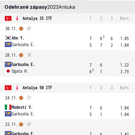
Odehrané zápasy
2023
Antuka
Antalya 35 ITF
1
2
3
Kurs
30.11.
OF
3
Ahn Y.
7
6
6
1.85
Garkusha E.
5
7
2
1.84
28.11.
1K
Garkusha E.
7
6
1.22
5
Ogata H.
6
1
3.79
Antalya 50 ITF
1
2
3
Kurs
24.11.
ČF
Modesti V.
7
6
1.84
Garkusha E.
5
1
1.84
23.11.
OF
Garkusha E.
7
6
1.43