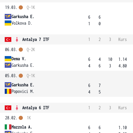
19.03.
Q-1K
Garkusha E.
6
6
Volkova D.
1
0
Antalya 7 ITF
1
2
3
Kurs
06.03.
Q-2K
Dema V.
6
4
10
1.14
Garkusha E.
4
6
3
4.80
05.03.
Q-1K
Garkusha E.
6
7
Popovici M.
4
5
Antalya 6 ITF
1
2
3
Kurs
28.02.
1K
Mazzola A.
6
6
1.10