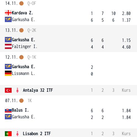
14.11.
Q-OF
Kardava Z.
1
7
10
2.80
Garkusha E.
6
5
6
1.37
13.11.
Q-2K
Garkusha E.
6
6
1.15
Faltinger I.
4
4
4.60
12.11.
Q-1K
Garkusha E.
2
Lissmann L.
0
Antalya 32 ITF
1
2
3
Kurs
07.11.
1K
Balus I.
6
6
1.84
Garkusha E.
2
2
1.84
Lisabon 2 ITF
1
2
3
Kurs