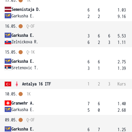
17.05.
1K
Semenistaja D.
6
6
1.03
Garkusha E.
2
2
9.16
16.05.
Q-OF
Garkusha E.
3
6
6
5.53
Zelnickova R.
6
2
3
1.11
15.05.
Q-1K
Garkusha E.
6
6
2.75
Sretenovic T.
3
1
1.39
Antalya 16 ITF
1
2
3
Kurs
10.05.
1K
Granwehr A.
7
6
1.40
Garkusha E.
5
0
2.68
09.05.
Q-OF
Garkusha E.
6
7
1.25