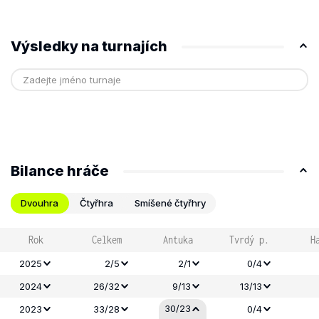
Výsledky na turnajích
Bilance hráče
Dvouhra
Čtyřhra
Smíšené čtyřhry
Rok
Celkem
Antuka
Tvrdý p.
H
2025
2/5
2/1
0/4
2024
26/32
9/13
13/13
30/23
2023
33/28
0/4