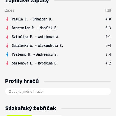
Zajímavé zápasy
Zápas
H2H
Pegula J.
-
Shnaider D.
4-0
Brantmeier R.
-
Mandlik E.
0-3
Svitolina E.
-
Anisimova A.
4-1
Sabalenka A.
-
Alexandrova E.
5-4
Pieleanu R.
-
Andreescu S.
3-4
Samsonova L.
-
Rybakina E.
4-2
Profily hráčů
Sázkařský žebříček