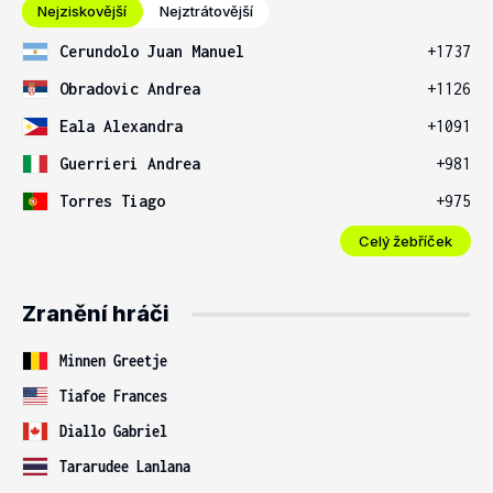
Nejziskovější
Nejztrátovější
Cerundolo Juan Manuel
+1737
Obradovic Andrea
+1126
Eala Alexandra
+1091
Guerrieri Andrea
+981
Torres Tiago
+975
Celý žebříček
Zranění hráči
Minnen Greetje
Tiafoe Frances
Diallo Gabriel
Tararudee Lanlana