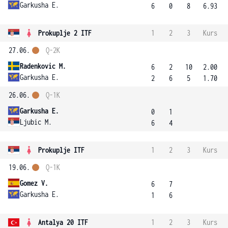
Garkusha E.
6
0
8
6.93
Prokuplje 2 ITF
1
2
3
Kurs
27.06.
Q-2K
Radenkovic M.
6
2
10
2.00
Garkusha E.
2
6
5
1.70
26.06.
Q-1K
Garkusha E.
0
1
Ljubic M.
6
4
Prokuplje ITF
1
2
3
Kurs
19.06.
Q-1K
Gomez V.
6
7
Garkusha E.
1
6
Antalya 20 ITF
1
2
3
Kurs