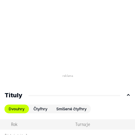
Tituly
Dvouhry
Čtyřhry
Smíšené čtyřhry
Rok
Turnaje