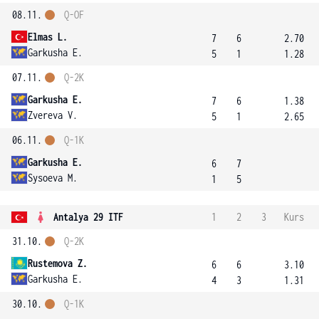
08.11.
Q-OF
Elmas L.
7
6
2.70
Garkusha E.
5
1
1.28
07.11.
Q-2K
Garkusha E.
7
6
1.38
Zvereva V.
5
1
2.65
06.11.
Q-1K
Garkusha E.
6
7
Sysoeva M.
1
5
Antalya 29 ITF
1
2
3
Kurs
31.10.
Q-2K
Rustemova Z.
6
6
3.10
Garkusha E.
4
3
1.31
30.10.
Q-1K