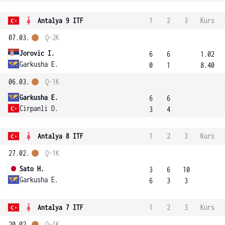
Antalya 9 ITF
1
2
3
Kurs
07.03.
Q-2K
Jorovic I.
6
6
1.02
Garkusha E.
0
1
8.40
06.03.
Q-1K
Garkusha E.
6
6
Cirpanli D.
3
4
Antalya 8 ITF
1
2
3
Kurs
27.02.
Q-1K
Sato H.
3
6
10
Garkusha E.
6
3
3
Antalya 7 ITF
1
2
3
Kurs
20.02.
Q-1K