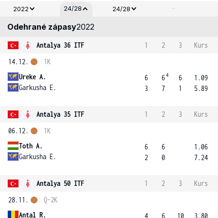
-
24/28
2022
24/28
Odehrané zápasy
2022
Antalya 36 ITF
1
2
3
Kurs
14.12.
1K
4
Ureke A.
6
6
6
1.09
Garkusha E.
3
7
1
5.89
Antalya 35 ITF
1
2
3
Kurs
06.12.
1K
Toth A.
6
6
1.06
Garkusha E.
2
0
7.24
Antalya 50 ITF
1
2
3
Kurs
28.11.
Q-2K
Antal R.
4
6
10
3.80