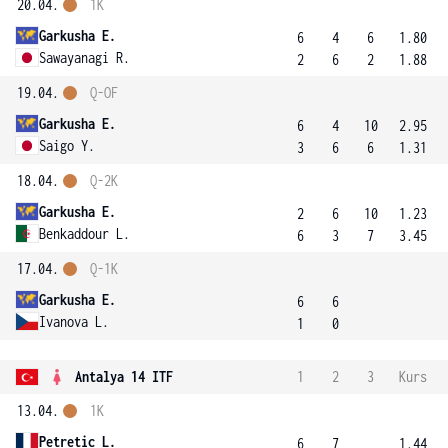
20.04.
1K
Garkusha E.
6
4
6
1.80
Sawayanagi R.
2
6
2
1.88
19.04.
Q-OF
Garkusha E.
6
4
10
2.95
Saigo Y.
3
6
6
1.31
18.04.
Q-2K
Garkusha E.
2
6
10
1.23
Benkaddour L.
6
3
7
3.45
17.04.
Q-1K
Garkusha E.
6
6
Ivanova L.
1
0
Antalya 14 ITF
1
2
3
Kurs
13.04.
1K
Petretic L.
6
7
1.44