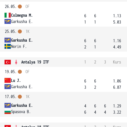
26.05.
OF
Colmegna M.
6
6
1.13
Garkusha E.
1
1
5.03
25.05.
1K
Garkusha E.
6
6
1.16
Norin F.
2
1
4.49
Antalya 19 ITF
1
2
3
Kurs
19.05.
OF
Lu J.
6
6
1.06
Garkusha E.
3
2
6.87
17.05.
1K
Garkusha E.
4
6
6
1.29
Spasova B.
6
4
4
3.22