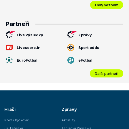
Celý seznam
Partneři
Live výsledky
Zprávy
Livescore.in
Sport odds
EuroFotbal
eFotbal
Další partneři
Hráči
Zprávy
Novak Djokovič
Aktuality
Jiří Lehečka
Tenisová Previews