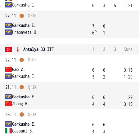
Garkusha E.
6
3
5
1.21
27.11.
Q-1K
Garkusha E.
7
6
5
Hrabavets U.
6
1
Antalya 33 ITF
1
2
3
Kurs
22.11.
Q-OF
Gao Z.
6
6
3.15
Garkusha E.
3
2
1.29
21.11.
Q-2K
Garkusha E.
6
6
1.29
Zhang W.
4
4
3.15
20.11.
Q-1K
Garkusha E.
6
6
Cassani S.
4
3