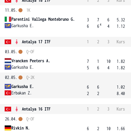
Antalya 18 ITF
1
2
3
Kurs
11.05.
1K
Parentini Vallega Montebruno G.
3
7
6
5.32
4
Garkusha E.
6
6
4
1.12
Antalya 17 ITF
1
2
3
Kurs
03.05.
Q-OF
Vrancken Peeters A.
7
1
10
1.82
Garkusha E.
5
6
4
1.82
02.05.
Q-2K
Garkusha E.
6
6
1.02
Erbakan Z.
2
2
8.40
Antalya 16 ITF
1
2
3
Kurs
26.04.
Q-OF
Rivkin N.
6
2
10
1.66