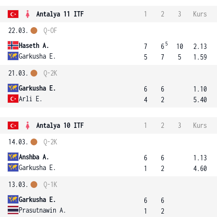
Antalya 11 ITF
1
2
3
Kurs
22.03.
Q-OF
5
Haseth A.
7
6
10
2.13
Garkusha E.
5
7
5
1.59
21.03.
Q-2K
Garkusha E.
6
6
1.10
Arli E.
4
2
5.40
Antalya 10 ITF
1
2
3
Kurs
14.03.
Q-2K
Anshba A.
6
6
1.13
Garkusha E.
1
2
4.60
13.03.
Q-1K
Garkusha E.
6
6
Prasutnawin A.
1
2