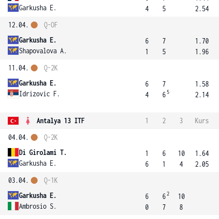
Garkusha E.
4
5
2.54
12.04.
Q-OF
Garkusha E.
6
7
1.70
Shapovalova A.
1
5
1.96
11.04.
Q-2K
Garkusha E.
6
7
1.58
5
Idrizovic F.
4
6
2.14
Antalya 13 ITF
1
2
3
Kurs
04.04.
Q-2K
Di Girolami T.
1
6
10
1.64
Garkusha E.
6
1
4
2.05
03.04.
Q-1K
2
Garkusha E.
6
6
10
Ambrosio S.
0
7
8