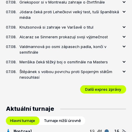
07.08.
Griekspoor si v Montrealu zahraje o čtvrtfinále
07.08.
Jódara čeká proti Lehečkovi velký test, tuší španělská
média
07.08.
Knutsonová si zahraje ve Varšavě o titul
07.08.
Alcaraz se Sinnerem prokazují svoji výjimečnost
07.08.
Valdmannová po osmi zápasech padla, končí v
semifinále
07.08.
Menšíka čeká těžký boj o osmifinále na Masters
07.08.
Štěpánek s volbou povrchu proti Spojeným státům
nesouhlasí
Další expres zprávy
Aktuální turnaje
Hlavní turnaje
Turnaje nižší úrovně
Montreal
$9.4M
16