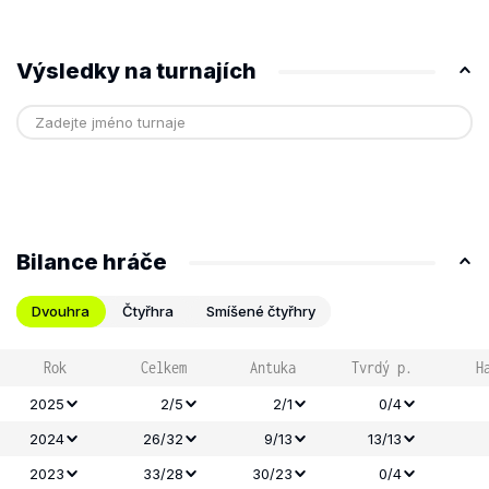
Výsledky na turnajích
Bilance hráče
Dvouhra
Čtyřhra
Smíšené čtyřhry
Rok
Celkem
Antuka
Tvrdý p.
H
2025
2/5
2/1
0/4
2024
26/32
9/13
13/13
2023
33/28
30/23
0/4