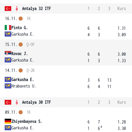
Antalya 32 ITF
1
2
3
Kurs
16.11.
1K
Pinto G.
6
6
1.31
Garkusha E.
4
3
3.09
15.11.
Q-OF
Kovac J.
6
6
3.00
Garkusha E.
1
3
1.33
14.11.
Q-2K
Garkusha E.
3
6
13
Hrabavets U.
6
4
11
Antalya 30 ITF
1
2
3
Kurs
09.11.
1K
Zhiyenbayeva S.
6
7
1.28
4
Garkusha E.
1
6
3.30