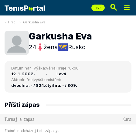
Hráči
Garkusha Eva
Garkusha Eva
24
žena
Rusko
Datum nar.:
Výška:
Váha:
Hraje rukou:
12. 1. 2002
-
-
Levá
Aktuální/nejvyšší umístění:
dvouhra: - / 824.
čtyřhra: - / 809.
Příští zápas
Turnaj a zápas
Kurs
Žádné nadcházející zápasy.