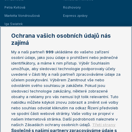
Petra Kvitová
Rozhovory
Markéta Vondroušová
Express zprávy
Iga Swiatek
Marie Bouzková
Ochrana vašich osobních údajů nás
Žebříčky
Kalendář turnajů
zajímá
My a naši partneři
999
ukládáme do vašeho zařízení
Žebříček ATP (muži)
Australian Open
osobní údaje, jako jsou údaje o prohlížení nebo jedinečné
Žebříček WTA (ženy)
French Open
identifikátory, a máme k nim přístup. Výběr Souhlasím
umožňuje, aby sledovací technologie podporovaly účely
Sázkařský žebříček
Wimbledon
uvedené v části My a naši partneři zpracováváme údaje za
US Open
účelem poskytování. Výběrem Zamítnout vše nebo
odvoláním svého souhlasu je zakážete. Pokud jsou
Turnaj mistrů
sledovací technologie zakázány, některé zobrazené
Turnaj mistryň
obsahy a reklamy pro vás nemusí být tolik relevantní. Tuto
Aktualní trendy
nabídku můžete kdykoli znovu zobrazit a změnit své volby
nebo souhlas odvolat kliknutím na odkaz Řízení předvoleb
ve spodní části webové stránky. Vaše volby se projeví v
Fotbalové přestupy
našem Internetová stránka. Další podrobnosti naleznete v
Livesport Daily
našich Zásadách ochrany osobních údajů.
Třetí strany
Společně s našimi partnery zpracováváme údaje s
LS Prague Open