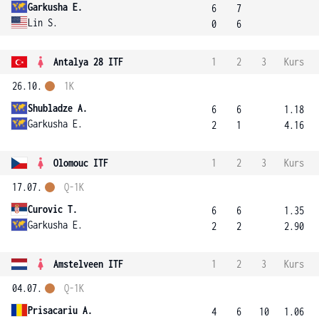
Garkusha E.
6
7
Lin S.
0
6
Antalya 28 ITF
1
2
3
Kurs
26.10.
1K
Shubladze A.
6
6
1.18
Garkusha E.
2
1
4.16
Olomouc ITF
1
2
3
Kurs
17.07.
Q-1K
Curovic T.
6
6
1.35
Garkusha E.
2
2
2.90
Amstelveen ITF
1
2
3
Kurs
04.07.
Q-1K
Prisacariu A.
4
6
10
1.06