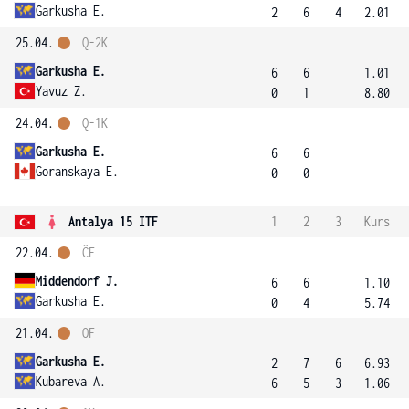
Garkusha E.
2
6
4
2.01
25.04.
Q-2K
Garkusha E.
6
6
1.01
Yavuz Z.
0
1
8.80
24.04.
Q-1K
Garkusha E.
6
6
Goranskaya E.
0
0
Antalya 15 ITF
1
2
3
Kurs
22.04.
ČF
Middendorf J.
6
6
1.10
Garkusha E.
0
4
5.74
21.04.
OF
Garkusha E.
2
7
6
6.93
Kubareva A.
6
5
3
1.06