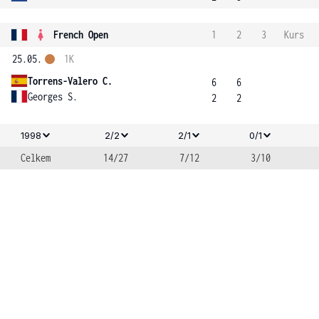
French Open
1
2
3
Kurs
25.05.
1K
Torrens-Valero C.
6
6
Georges S.
2
2
1998
2/2
2/1
0/1
Celkem
14/27
7/12
3/10