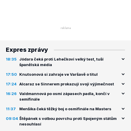
Expres zprávy
18:35
Jódara čeká proti Lehečkovi velký test, tuší
španělská média
17:50
Knutsonová si zahraje ve Varšavě o titul
17:24
Alcaraz se Sinnerem prokazují svoji výjimečnost
16:26
Valdmannová po osmi zápasech padla, končí v
semifinále
11:37
Menšíka čeká těžký boj o osmifinále na Masters
09:04
Štěpánek s volbou povrchu proti Spojeným státům
nesouhlasí