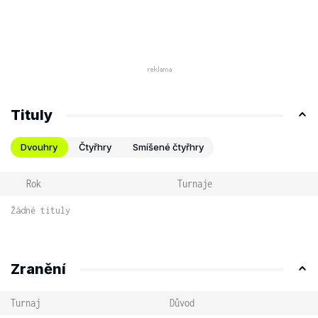
Tituly
Dvouhry
Čtyřhry
Smíšené čtyřhry
Rok
Turnaje
Žádné tituly
Zranění
Turnaj
Důvod