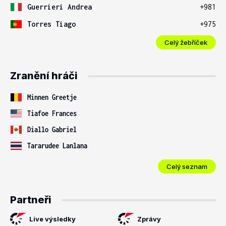
Guerrieri Andrea
+981
Torres Tiago
+975
Celý žebříček
Zranění hráči
Minnen Greetje
Tiafoe Frances
Diallo Gabriel
Tararudee Lanlana
Celý seznam
Partneři
Live výsledky
Zprávy