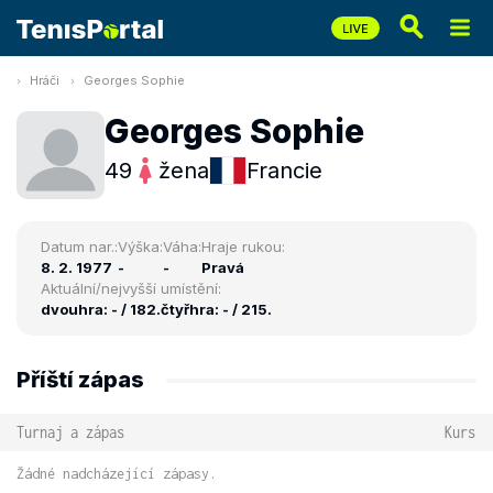
Hráči
Georges Sophie
Georges Sophie
49
žena
Francie
Datum nar.:
Výška:
Váha:
Hraje rukou:
8. 2. 1977
-
-
Pravá
Aktuální/nejvyšší umístění:
dvouhra: - / 182.
čtyřhra: - / 215.
Příští zápas
Turnaj a zápas
Kurs
Žádné nadcházející zápasy.