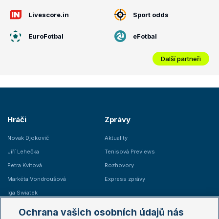
Livescore.in
Sport odds
EuroFotbal
eFotbal
Další partneři
Hráči
Zprávy
Novak Djokovič
Aktuality
Jiří Lehečka
Tenisová Previews
Petra Kvitová
Rozhovory
Markéta Vondroušová
Express zprávy
Iga Swiatek
Marie Bouzková
Ochrana vašich osobních údajů nás