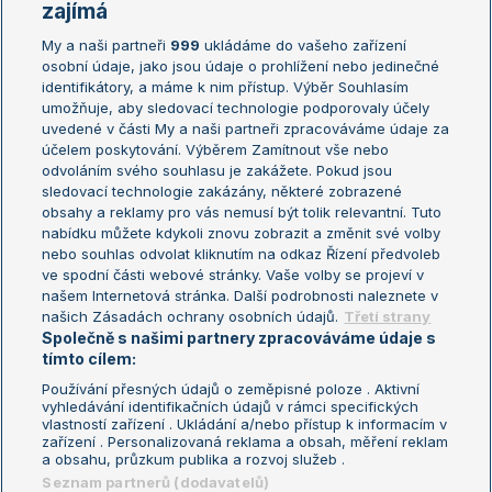
Žebříčky
Kalendář turnajů
zajímá
My a naši partneři
999
ukládáme do vašeho zařízení
Žebříček ATP (muži)
Australian Open
osobní údaje, jako jsou údaje o prohlížení nebo jedinečné
Žebříček WTA (ženy)
French Open
identifikátory, a máme k nim přístup. Výběr Souhlasím
umožňuje, aby sledovací technologie podporovaly účely
Sázkařský žebříček
Wimbledon
uvedené v části My a naši partneři zpracováváme údaje za
US Open
účelem poskytování. Výběrem Zamítnout vše nebo
odvoláním svého souhlasu je zakážete. Pokud jsou
Turnaj mistrů
sledovací technologie zakázány, některé zobrazené
Turnaj mistryň
obsahy a reklamy pro vás nemusí být tolik relevantní. Tuto
Aktualní trendy
nabídku můžete kdykoli znovu zobrazit a změnit své volby
nebo souhlas odvolat kliknutím na odkaz Řízení předvoleb
ve spodní části webové stránky. Vaše volby se projeví v
Fotbalové přestupy
našem Internetová stránka. Další podrobnosti naleznete v
Livesport Daily
našich Zásadách ochrany osobních údajů.
Třetí strany
Společně s našimi partnery zpracováváme údaje s
LS Prague Open
tímto cílem:
Používání přesných údajů o zeměpisné poloze . Aktivní
vyhledávání identifikačních údajů v rámci specifických
vlastností zařízení . Ukládání a/nebo přístup k informacím v
Podmínky užití
Nastavení soukromí
zařízení . Personalizovaná reklama a obsah, měření reklam
GDPR a žurnalistika
Reklama
a obsahu, průzkum publika a rozvoj služeb .
Informace o zpracování osobních
Kontakt
Seznam partnerů (dodavatelů)
údajů