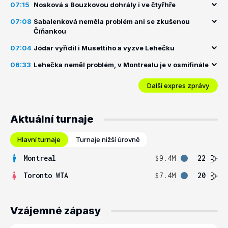
07:15
Nosková s Bouzkovou dohrály i ve čtyřhře
07:08
Sabalenková neměla problém ani se zkušenou
Číňankou
07:04
Jódar vyřídil i Musettiho a vyzve Lehečku
06:33
Lehečka neměl problém, v Montrealu je v osmifinále
Další expres zprávy
Aktuální turnaje
Hlavní turnaje
Turnaje nižší úrovně
Montreal
$9.4M
22
Toronto WTA
$7.4M
20
Vzájemné zápasy