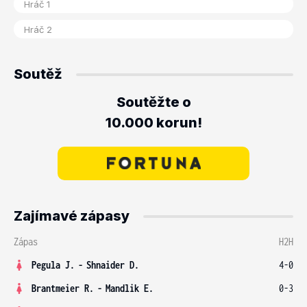
Soutěž
Soutěžte o
10.000 korun!
Zajímavé zápasy
Zápas
H2H
Pegula J.
-
Shnaider D.
4-0
Brantmeier R.
-
Mandlik E.
0-3