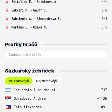
Svitolina E.
-
Anisimova A.
4-1
Sakkari M.
-
Gauff C.
5-6
Sabalenka A.
-
Alexandrova E.
5-4
Mertens E.
-
Osaka N.
3-5
Profily hráčů
Sázkařský žebříček
Nejziskovější
Nejztrátovější
Cerundolo Juan Manuel
+1737
Obradovic Andrea
+1126
Eala Alexandra
+1091