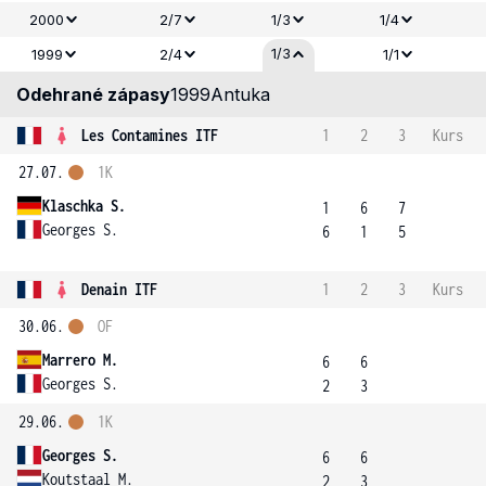
2000
2/7
1/3
1/4
1/3
1999
2/4
1/1
Odehrané zápasy
1999
Antuka
Les Contamines ITF
1
2
3
Kurs
27.07.
1K
Klaschka S.
1
6
7
Georges S.
6
1
5
Denain ITF
1
2
3
Kurs
30.06.
OF
Marrero M.
6
6
Georges S.
2
3
29.06.
1K
Georges S.
6
6
Koutstaal M.
2
3