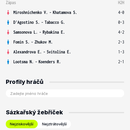
Zápas
H2H
Miroshnichenko V.
-
Khatamova S.
4-0
D'Agostino S.
-
Tabacco G.
0-3
Samsonova L.
-
Rybakina E.
4-2
Fomin S.
-
Zhukov M.
2-3
Alexandrova E.
-
Svitolina E.
1-3
Lootsma N.
-
Koenders R.
2-1
Profily hráčů
Sázkařský žebříček
Nejziskovější
Nejztrátovější