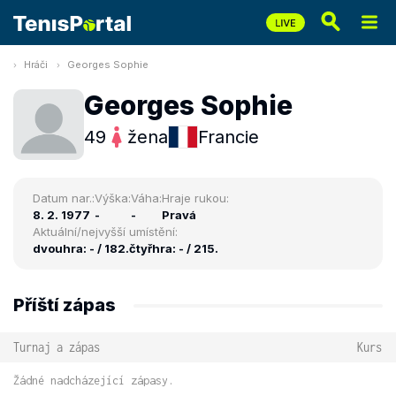
Hráči
Georges Sophie
Georges Sophie
49
žena
Francie
Datum nar.:
Výška:
Váha:
Hraje rukou:
8. 2. 1977
-
-
Pravá
Aktuální/nejvyšší umístění:
dvouhra: - / 182.
čtyřhra: - / 215.
Příští zápas
Turnaj a zápas
Kurs
Žádné nadcházející zápasy.