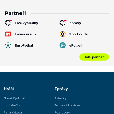
Partneři
Live výsledky
Zprávy
Livescore.in
Sport odds
EuroFotbal
eFotbal
Další partneři
Hráči
Zprávy
Novak Djokovič
Aktuality
Jiří Lehečka
Tenisová Previews
Petra Kvitová
Rozhovory