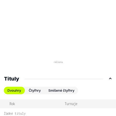
Tituly
Dvouhry
Čtyřhry
Smíšené čtyřhry
Rok
Turnaje
Žádné tituly