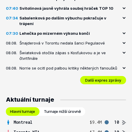
07:40
Svitolinová jasně vyhrála souboj hráček TOP 10
07:34
Sabalenková po dalším výbuchu pokračuje v
trápení
07:30
Lehečka po mizerném výkonu končí
08.08.
Šnajderová v Torontu nedala šanci Pegulaové
08.08.
Šwiateková otočila zápas s Kosťukovou a je ve
čtvrtfinále
08.08.
Norrie se ocitl pod palbou kritiky některých fanoušků
Další expres zprávy
Aktuální turnaje
Hlavní turnaje
Turnaje nižší úrovně
Montreal
$9.4M
10