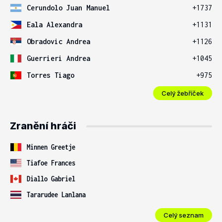
Cerundolo Juan Manuel
+1737
Eala Alexandra
+1131
Obradovic Andrea
+1126
Guerrieri Andrea
+1045
Torres Tiago
+975
Celý žebříček
Zranění hráči
Minnen Greetje
Tiafoe Frances
Diallo Gabriel
Tararudee Lanlana
Celý seznam