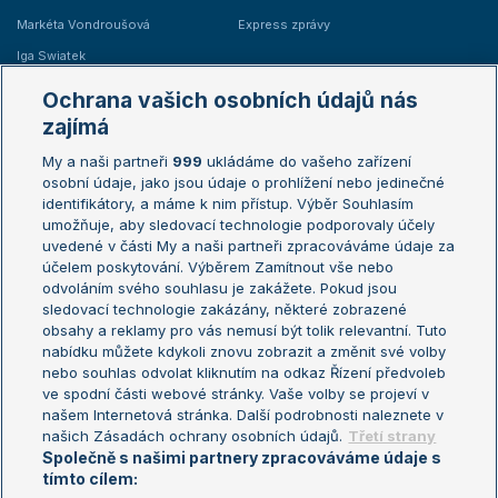
Markéta Vondroušová
Express zprávy
Iga Swiatek
Marie Bouzková
Ochrana vašich osobních údajů nás
Žebříčky
Kalendář turnajů
zajímá
My a naši partneři
999
ukládáme do vašeho zařízení
Žebříček ATP (muži)
Australian Open
osobní údaje, jako jsou údaje o prohlížení nebo jedinečné
Žebříček WTA (ženy)
French Open
identifikátory, a máme k nim přístup. Výběr Souhlasím
umožňuje, aby sledovací technologie podporovaly účely
Sázkařský žebříček
Wimbledon
uvedené v části My a naši partneři zpracováváme údaje za
US Open
účelem poskytování. Výběrem Zamítnout vše nebo
odvoláním svého souhlasu je zakážete. Pokud jsou
Turnaj mistrů
sledovací technologie zakázány, některé zobrazené
Turnaj mistryň
obsahy a reklamy pro vás nemusí být tolik relevantní. Tuto
Aktualní trendy
nabídku můžete kdykoli znovu zobrazit a změnit své volby
nebo souhlas odvolat kliknutím na odkaz Řízení předvoleb
ve spodní části webové stránky. Vaše volby se projeví v
Fotbalové přestupy
našem Internetová stránka. Další podrobnosti naleznete v
Livesport Daily
našich Zásadách ochrany osobních údajů.
Třetí strany
Společně s našimi partnery zpracováváme údaje s
LS Prague Open
tímto cílem: