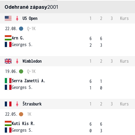
Odehrané zápasy
2001
US Open
1
2
3
Kurs
22.08.
Q-1K
Arn G.
6
6
Georges S.
2
3
Wimbledon
1
2
3
Kurs
19.06.
Q-1K
Serra Zanetti A.
6
1
Georges S.
1
0
Štrasburk
1
2
3
Kurs
22.05.
1K
Kuti Kis R.
6
6
Georges S.
0
3