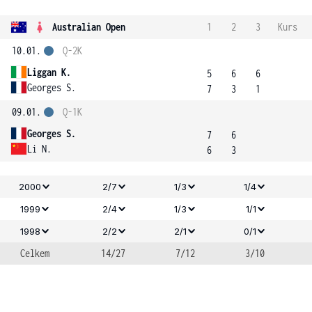
Australian Open
1
2
3
Kurs
10.01.
Q-2K
Liggan K.
5
6
6
Georges S.
7
3
1
09.01.
Q-1K
Georges S.
7
6
Li N.
6
3
2000
2/7
1/3
1/4
1999
2/4
1/3
1/1
1998
2/2
2/1
0/1
Celkem
14/27
7/12
3/10