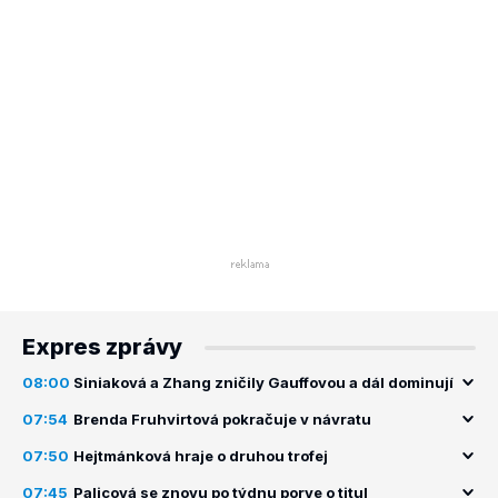
Expres zprávy
08:00
Siniaková a Zhang zničily Gauffovou a dál dominují
07:54
Brenda Fruhvirtová pokračuje v návratu
07:50
Hejtmánková hraje o druhou trofej
07:45
Palicová se znovu po týdnu porve o titul