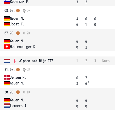
Rebersak P.
3
2
08.09.
Q-OF
Geuer N.
4
6
6
Jobst T.
6
1
0
07.09.
Q-2K
Geuer N.
6
6
Hechenberger K.
0
2
Alphen a/d Rijn ITF
1
2
3
Kurs
31.08.
Q-2K
Jensen H.
6
7
3
Geuer N.
3
6
30.08.
Q-1K
Geuer N.
6
6
Lemmers J.
0
0