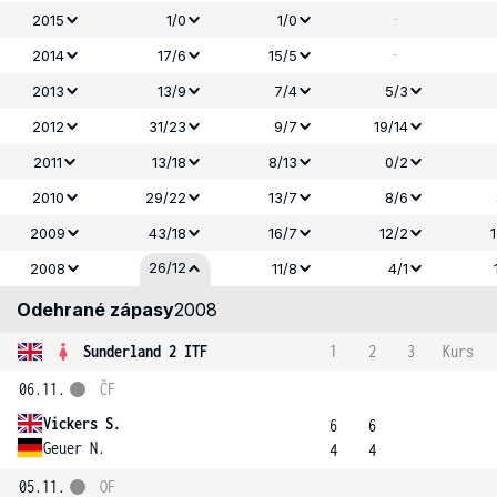
-
2015
1/0
1/0
-
2014
17/6
15/5
2013
13/9
7/4
5/3
2012
31/23
9/7
19/14
2011
13/18
8/13
0/2
2010
29/22
13/7
8/6
2009
43/18
16/7
12/2
26/12
2008
11/8
4/1
Odehrané zápasy
2008
Sunderland 2 ITF
1
2
3
Kurs
06.11.
ČF
Vickers S.
6
6
Geuer N.
4
4
05.11.
OF