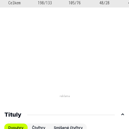
Celkem
198/133
105/76
48/28
Tituly
Dvouhry
Čtyřhry
Smíšené čtyřhry