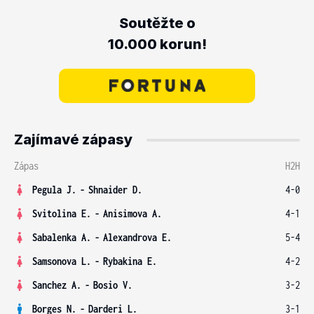
Soutěžte o
10.000 korun!
Zajímavé zápasy
Zápas
H2H
Pegula J.
-
Shnaider D.
4-0
Svitolina E.
-
Anisimova A.
4-1
Sabalenka A.
-
Alexandrova E.
5-4
Samsonova L.
-
Rybakina E.
4-2
Sanchez A.
-
Bosio V.
3-2
Borges N.
-
Darderi L.
3-1