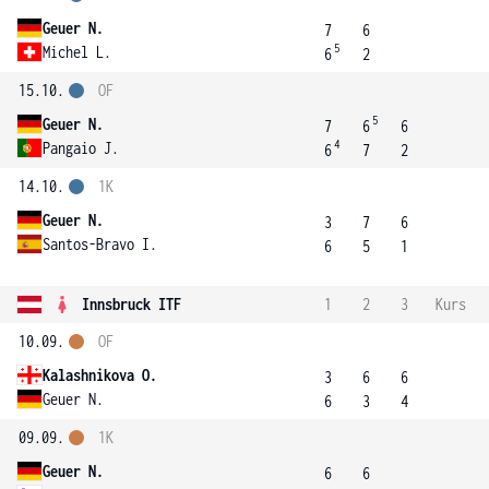
Geuer N.
7
6
5
Michel L.
6
2
15.10.
OF
5
Geuer N.
7
6
6
4
Pangaio J.
6
7
2
14.10.
1K
Geuer N.
3
7
6
Santos-Bravo I.
6
5
1
Innsbruck ITF
1
2
3
Kurs
10.09.
OF
Kalashnikova O.
3
6
6
Geuer N.
6
3
4
09.09.
1K
Geuer N.
6
6