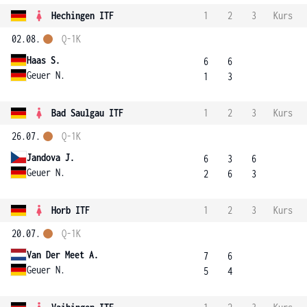
Hechingen ITF
1
2
3
Kurs
02.08.
Q-1K
Haas S.
6
6
Geuer N.
1
3
Bad Saulgau ITF
1
2
3
Kurs
26.07.
Q-1K
Jandova J.
6
3
6
Geuer N.
2
6
3
Horb ITF
1
2
3
Kurs
20.07.
Q-1K
Van Der Meet A.
7
6
Geuer N.
5
4