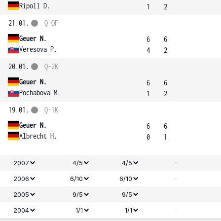
Ripoll D.
1
2
21.01.
Q-OF
Geuer N.
6
6
Veresova P.
4
2
20.01.
Q-2K
Geuer N.
6
6
Pochabova M.
1
2
19.01.
Q-1K
Geuer N.
6
6
Albrecht H.
0
1
-
2007
4/5
4/5
-
2006
6/10
6/10
-
2005
9/5
9/5
-
2004
1/1
1/1