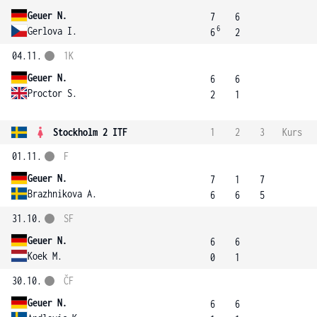
Geuer N.
7
6
6
Gerlova I.
6
2
04.11.
1K
Geuer N.
6
6
Proctor S.
2
1
Stockholm 2 ITF
1
2
3
Kurs
01.11.
F
Geuer N.
7
1
7
Brazhnikova A.
6
6
5
31.10.
SF
Geuer N.
6
6
Koek M.
0
1
30.10.
ČF
Geuer N.
6
6