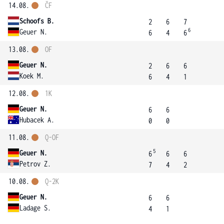
14.08.
ČF
Schoofs B.
2
6
7
6
Geuer N.
6
4
6
13.08.
OF
Geuer N.
2
6
6
Koek M.
6
4
1
12.08.
1K
Geuer N.
6
6
Hubacek A.
0
0
11.08.
Q-OF
5
Geuer N.
6
6
6
Petrov Z.
7
4
2
10.08.
Q-2K
Geuer N.
6
6
Ladage S.
4
1