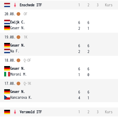
Enschede ITF
1
2
3
Kurs
20.08.
OF
Ewijk C.
6
6
Geuer N.
2
1
19.08.
1K
Geuer N.
6
6
Na F.
2
2
18.08.
Q-OF
Geuer N.
6
6
Moroni M.
1
0
17.08.
Q-1K
Geuer N.
6
6
Hancarova K.
4
1
Versmold ITF
1
2
3
Kurs