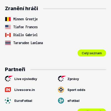
Zranění hráči
Minnen Greetje
Tiafoe Frances
Diallo Gabriel
Tararudee Lanlana
Celý seznam
Partneři
Live výsledky
Zprávy
Livescore.in
Sport odds
EuroFotbal
eFotbal