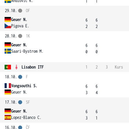
Andlovic K.
1
1
29.10.
OF
Geuer N.
6
6
Pigova E.
2
2
28.10.
1K
Geuer N.
6
6
Saari-Bystrom M.
0
0
Lisabon ITF
1
2
3
Kurs
18.10.
F
Vongsouthi S.
6
6
Geuer N.
3
4
17.10.
SF
Geuer N.
6
6
Lopez-Blanco C.
3
1
16.10.
ČF