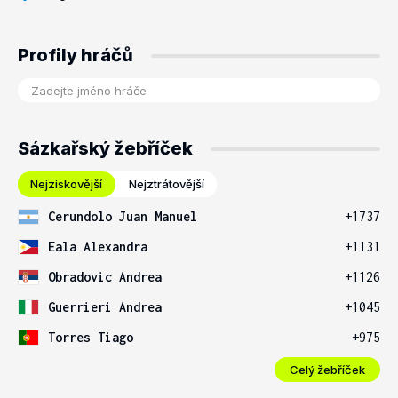
Profily hráčů
Sázkařský žebříček
Nejziskovější
Nejztrátovější
Cerundolo Juan Manuel
+1737
Eala Alexandra
+1131
Obradovic Andrea
+1126
Guerrieri Andrea
+1045
Torres Tiago
+975
Celý žebříček