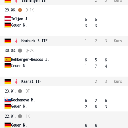
Vaihingen ITF
1
2
3
Kurs
29.06.
Q-1K
Toljan J.
6
6
Geuer N.
3
3
Hamburk 3 ITF
1
2
3
Kurs
30.03.
Q-2K
Rehberger-Bescos I.
6
5
6
Geuer N.
1
7
4
Kaarst ITF
1
2
3
Kurs
23.01.
OF
Kochanova M.
6
2
6
Geuer N.
2
6
3
22.01.
1K
Geuer N.
6
6