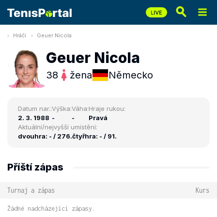
Hráči
Geuer Nicola
Geuer Nicola
38
žena
Německo
Datum nar.:
Výška:
Váha:
Hraje rukou:
2. 3. 1988
-
-
Pravá
Aktuální/nejvyšší umístění:
dvouhra: - / 276.
čtyřhra: - / 91.
Příští zápas
Turnaj a zápas
Kurs
Žádné nadcházející zápasy.