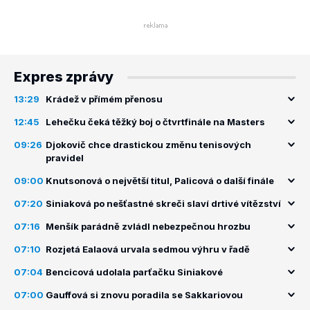
Expres zprávy
13:29
Krádež v přímém přenosu
12:45
Lehečku čeká těžký boj o čtvrtfinále na Masters
09:26
Djokovič chce drastickou změnu tenisových
pravidel
09:00
Knutsonová o největší titul, Palicová o další finále
07:20
Siniaková po nešťastné skreči slaví drtivé vítězství
07:16
Menšík parádně zvládl nebezpečnou hrozbu
07:10
Rozjetá Ealaová urvala sedmou výhru v řadě
07:04
Bencicová udolala parťačku Siniakové
07:00
Gauffová si znovu poradila se Sakkariovou