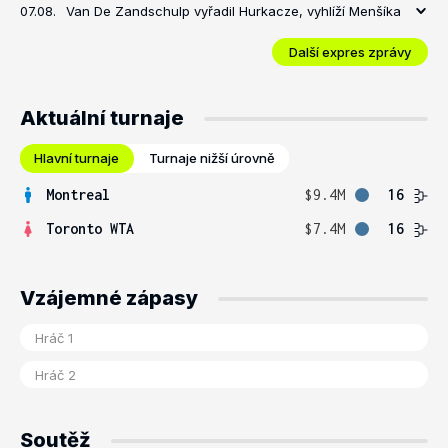
07.08.
Van De Zandschulp vyřadil Hurkacze, vyhlíží Menšíka
Další expres zprávy
Aktuální turnaje
Hlavní turnaje
Turnaje nižší úrovně
Montreal
$9.4M
16
Toronto WTA
$7.4M
16
Vzájemné zápasy
Soutěž