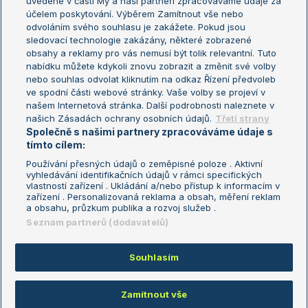
uvedené v části My a naši partneři zpracováváme údaje za
US Open
účelem poskytování. Výběrem Zamítnout vše nebo
odvoláním svého souhlasu je zakážete. Pokud jsou
Turnaj mistrů
sledovací technologie zakázány, některé zobrazené
Turnaj mistryň
obsahy a reklamy pro vás nemusí být tolik relevantní. Tuto
Aktualní trendy
nabídku můžete kdykoli znovu zobrazit a změnit své volby
nebo souhlas odvolat kliknutím na odkaz Řízení předvoleb
ve spodní části webové stránky. Vaše volby se projeví v
Fotbalové přestupy
našem Internetová stránka. Další podrobnosti naleznete v
Livesport Daily
našich Zásadách ochrany osobních údajů.
Třetí strany
Společně s našimi partnery zpracováváme údaje s
LS Prague Open
tímto cílem:
Používání přesných údajů o zeměpisné poloze . Aktivní
vyhledávání identifikačních údajů v rámci specifických
vlastností zařízení . Ukládání a/nebo přístup k informacím v
Podmínky užití
Nastavení soukromí
zařízení . Personalizovaná reklama a obsah, měření reklam
GDPR a žurnalistika
Reklama
a obsahu, průzkum publika a rozvoj služeb .
Informace o zpracování osobních
Kontakt
Seznam partnerů (dodavatelů)
údajů
Tiráž
Souhlasím
Copyright © 2008-2026 TenisPortal.cz. Využíváme zpravodajství ČTK.
Zamítnout vše