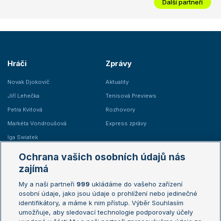
Další partneři
Hráči
Zprávy
Novak Djokovič
Aktuality
Jiří Lehečka
Tenisová Previews
Petra Kvitová
Rozhovory
Markéta Vondroušová
Express zprávy
Iga Swiatek
Marie Bouzková
Ochrana vašich osobních údajů nás
Žebříčky
Kalendář turnajů
zajímá
My a naši partneři
999
ukládáme do vašeho zařízení
Žebříček ATP (muži)
Australian Open
osobní údaje, jako jsou údaje o prohlížení nebo jedinečné
Žebříček WTA (ženy)
French Open
identifikátory, a máme k nim přístup. Výběr Souhlasím
umožňuje, aby sledovací technologie podporovaly účely
Sázkařský žebříček
Wimbledon