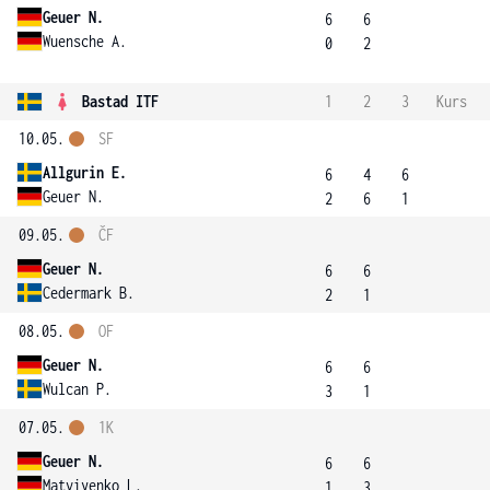
Geuer N.
6
6
Wuensche A.
0
2
Bastad ITF
1
2
3
Kurs
10.05.
SF
Allgurin E.
6
4
6
Geuer N.
2
6
1
09.05.
ČF
Geuer N.
6
6
Cedermark B.
2
1
08.05.
OF
Geuer N.
6
6
Wulcan P.
3
1
07.05.
1K
Geuer N.
6
6
Matviyenko L.
1
3