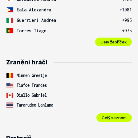
Eala Alexandra
+1081
Guerrieri Andrea
+995
Torres Tiago
+975
Celý žebříček
Zranění hráči
Minnen Greetje
Tiafoe Frances
Diallo Gabriel
Tararudee Lanlana
Celý seznam