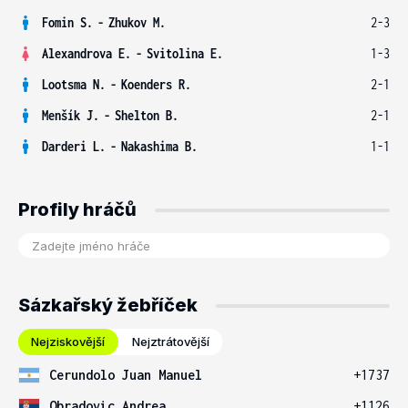
Fomin S.
-
Zhukov M.
2-3
Alexandrova E.
-
Svitolina E.
1-3
Lootsma N.
-
Koenders R.
2-1
Menšík J.
-
Shelton B.
2-1
Darderi L.
-
Nakashima B.
1-1
Profily hráčů
Sázkařský žebříček
Nejziskovější
Nejztrátovější
Cerundolo Juan Manuel
+1737
Obradovic Andrea
+1126