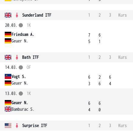
Sunderland ITF
1
2
3
Kurs
20.03.
1K
Friedsam A.
7
6
Geuer N.
5
1
Bath ITF
1
2
3
Kurs
14.03.
OF
Vogt S.
6
2
6
Geuer N.
3
6
4
13.03.
1K
Geuer N.
6
6
Bamburac S.
4
0
Surprise ITF
1
2
3
Kurs