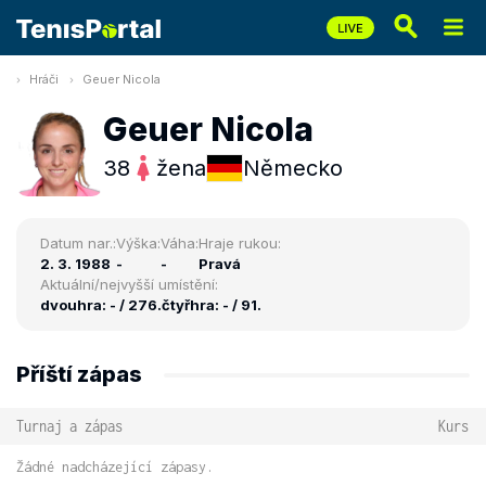
Hráči
Geuer Nicola
Geuer Nicola
38
žena
Německo
Datum nar.:
Výška:
Váha:
Hraje rukou:
2. 3. 1988
-
-
Pravá
Aktuální/nejvyšší umístění:
dvouhra: - / 276.
čtyřhra: - / 91.
Příští zápas
Turnaj a zápas
Kurs
Žádné nadcházející zápasy.