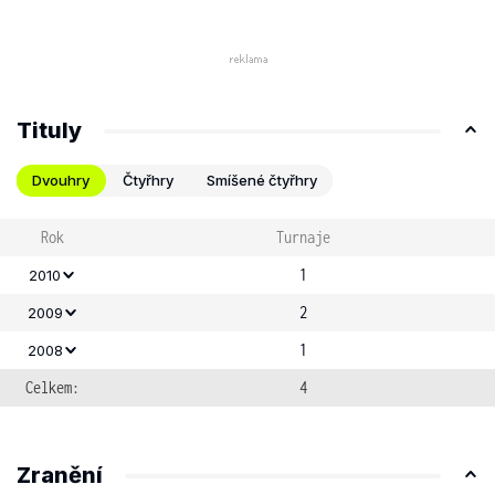
Tituly
Dvouhry
Čtyřhry
Smíšené čtyřhry
Rok
Turnaje
1
2010
2
2009
1
2008
Celkem:
4
Zranění