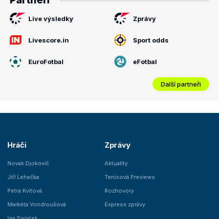
Partneři
Live výsledky
Zprávy
Livescore.in
Sport odds
EuroFotbal
eFotbal
Další partneři
Hráči
Zprávy
Novak Djokovič
Aktuality
Jiří Lehečka
Tenisová Previews
Petra Kvitová
Rozhovory
Markéta Vondroušová
Express zprávy
Iga Swiatek