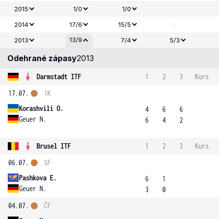
-
2015
1/0
1/0
-
2014
17/6
15/5
13/9
2013
7/4
5/3
Odehrané zápasy
2013
Darmstadt ITF
1
2
3
Kurs
17.07.
1K
Korashvili O.
4
6
6
Geuer N.
6
4
2
Brusel ITF
1
2
3
Kurs
06.07.
SF
Pashkova E.
6
1
Geuer N.
3
0
04.07.
ČF