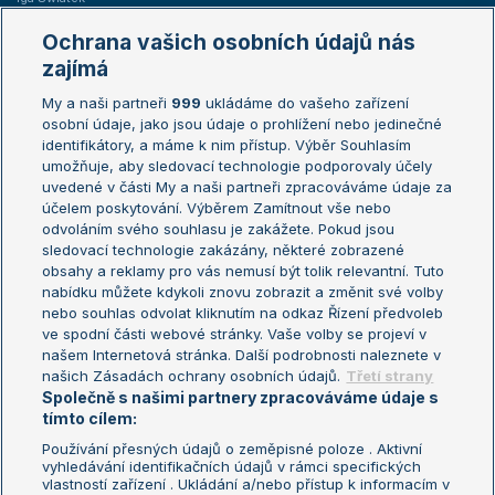
Marie Bouzková
Ochrana vašich osobních údajů nás
Žebříčky
Kalendář turnajů
zajímá
My a naši partneři
999
ukládáme do vašeho zařízení
Žebříček ATP (muži)
Australian Open
osobní údaje, jako jsou údaje o prohlížení nebo jedinečné
Žebříček WTA (ženy)
French Open
identifikátory, a máme k nim přístup. Výběr Souhlasím
umožňuje, aby sledovací technologie podporovaly účely
Sázkařský žebříček
Wimbledon
uvedené v části My a naši partneři zpracováváme údaje za
US Open
účelem poskytování. Výběrem Zamítnout vše nebo
odvoláním svého souhlasu je zakážete. Pokud jsou
Turnaj mistrů
sledovací technologie zakázány, některé zobrazené
Turnaj mistryň
obsahy a reklamy pro vás nemusí být tolik relevantní. Tuto
Aktualní trendy
nabídku můžete kdykoli znovu zobrazit a změnit své volby
nebo souhlas odvolat kliknutím na odkaz Řízení předvoleb
ve spodní části webové stránky. Vaše volby se projeví v
Fotbalové přestupy
našem Internetová stránka. Další podrobnosti naleznete v
Livesport Daily
našich Zásadách ochrany osobních údajů.
Třetí strany
Společně s našimi partnery zpracováváme údaje s
LS Prague Open
tímto cílem:
Používání přesných údajů o zeměpisné poloze . Aktivní
vyhledávání identifikačních údajů v rámci specifických
vlastností zařízení . Ukládání a/nebo přístup k informacím v
Podmínky užití
Nastavení soukromí