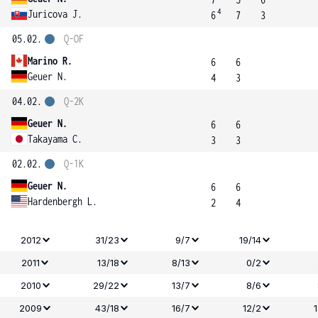
4
Juricova J.
6
7
3
05.02.
Q-OF
Marino R.
6
6
Geuer N.
4
3
04.02.
Q-2K
Geuer N.
6
6
Takayama C.
3
3
02.02.
Q-1K
Geuer N.
6
6
Hardenbergh L.
2
4
2012
31/23
9/7
19/14
2011
13/18
8/13
0/2
2010
29/22
13/7
8/6
2009
43/18
16/7
12/2