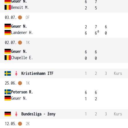
Geuer N.
6
7
Benoit M.
2
5
03.07.
OF
Geuer N.
2
7
6
0
Landener H.
6
6
0
02.07.
1K
Geuer N.
6
6
Chapelle E.
0
0
Kristienhamn ITF
1
2
3
Kurs
25.06.
1K
Peterson R.
6
6
Geuer N.
1
2
Bundesliga - ženy
1
2
3
Kurs
12.05.
2K