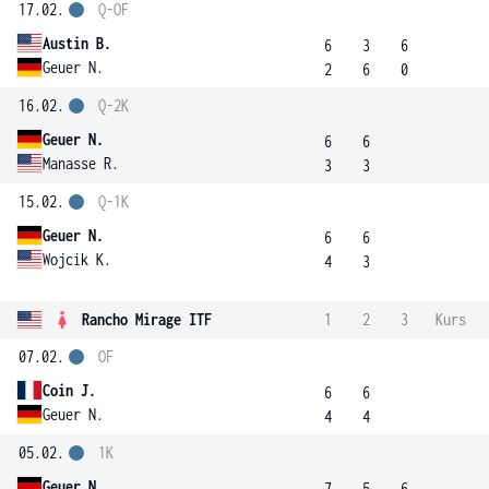
17.02.
Q-OF
Austin B.
6
3
6
Geuer N.
2
6
0
16.02.
Q-2K
Geuer N.
6
6
Manasse R.
3
3
15.02.
Q-1K
Geuer N.
6
6
Wojcik K.
4
3
Rancho Mirage ITF
1
2
3
Kurs
07.02.
OF
Coin J.
6
6
Geuer N.
4
4
05.02.
1K
Geuer N.
7
5
6