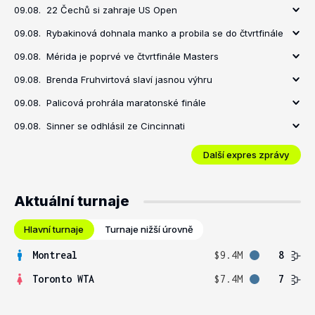
09.08.
22 Čechů si zahraje US Open
09.08.
Rybakinová dohnala manko a probila se do čtvrtfinále
09.08.
Mérida je poprvé ve čtvrtfinále Masters
09.08.
Brenda Fruhvirtová slaví jasnou výhru
09.08.
Palicová prohrála maratonské finále
09.08.
Sinner se odhlásil ze Cincinnati
Další expres zprávy
Aktuální turnaje
Hlavní turnaje
Turnaje nižší úrovně
Montreal
$9.4M
8
Toronto WTA
$7.4M
7