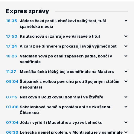
Expres zprávy
18:35
Jódara čeká proti Lehečkovi velký test, tuší
španělská média
17:50
Knutsonová si zahraje ve Varšavě o titul
17:24
Alcaraz se Sinnerem prokazují svoji výjimečnost
16:26
Valdmannová po osmi zápasech padla, končí v
semifinále
11:37
Menšíka čeká těžký boj o osmifinále na Masters
09:04
Štěpánek s volbou povrchu proti Spojeným státům
nesouhlasí
07:15
Nosková s Bouzkovou dohrály i ve čtyřhře
07:08
Sabalenková neměla problém ani se zkušenou
Číňankou
07:04
Jódar vyřídil i Musettiho a vyzve Lehečku
06:33
Lehečka neměl problém, v Montrealu je v osmifinále