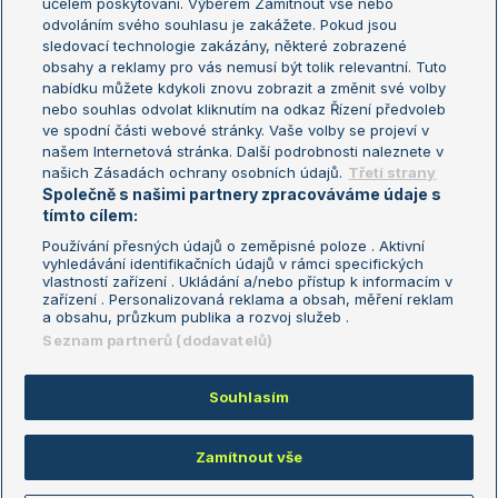
účelem poskytování. Výběrem Zamítnout vše nebo
odvoláním svého souhlasu je zakážete. Pokud jsou
Turnaj mistrů
sledovací technologie zakázány, některé zobrazené
Turnaj mistryň
obsahy a reklamy pro vás nemusí být tolik relevantní. Tuto
Aktualní trendy
nabídku můžete kdykoli znovu zobrazit a změnit své volby
nebo souhlas odvolat kliknutím na odkaz Řízení předvoleb
ve spodní části webové stránky. Vaše volby se projeví v
Fotbalové přestupy
našem Internetová stránka. Další podrobnosti naleznete v
Livesport Daily
našich Zásadách ochrany osobních údajů.
Třetí strany
Společně s našimi partnery zpracováváme údaje s
LS Prague Open
tímto cílem:
Používání přesných údajů o zeměpisné poloze . Aktivní
vyhledávání identifikačních údajů v rámci specifických
vlastností zařízení . Ukládání a/nebo přístup k informacím v
Podmínky užití
Nastavení soukromí
zařízení . Personalizovaná reklama a obsah, měření reklam
GDPR a žurnalistika
Reklama
a obsahu, průzkum publika a rozvoj služeb .
Informace o zpracování osobních
Kontakt
Seznam partnerů (dodavatelů)
údajů
Tiráž
Souhlasím
Copyright © 2008-2026 TenisPortal.cz. Využíváme zpravodajství ČTK.
Zamítnout vše