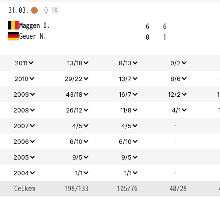
31.03.
Q-1K
Maggen I.
6
6
Geuer N.
0
1
2011
13/18
8/13
0/2
2010
29/22
13/7
8/6
2009
43/18
16/7
12/2
2008
26/12
11/8
4/1
-
2007
4/5
4/5
-
2006
6/10
6/10
-
2005
9/5
9/5
-
2004
1/1
1/1
Celkem
198/133
105/76
48/28