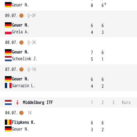
4
Geuer N.
0
6
09.07.
Q-OF
Geuer N.
6
6
Grela A.
4
3
08.07.
Q-2K
Geuer N.
7
6
Schoelink J.
5
1
07.07.
Q-1K
Geuer N.
6
6
Sarrazin L.
4
2
Middelburg ITF
1
2
3
Kurs
04.07.
1K
Flipkens K.
6
6
Geuer N.
3
2