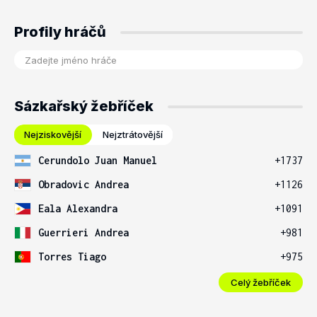
Profily hráčů
Sázkařský žebříček
Nejziskovější
Nejztrátovější
Cerundolo Juan Manuel
+1737
Obradovic Andrea
+1126
Eala Alexandra
+1091
Guerrieri Andrea
+981
Torres Tiago
+975
Celý žebříček