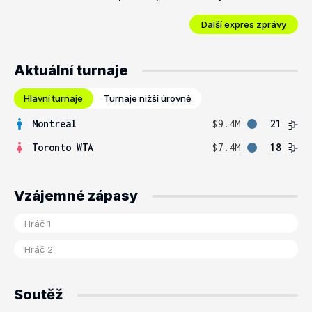
Další expres zprávy
Aktuální turnaje
Hlavní turnaje
Turnaje nižší úrovně
Montreal
$9.4M
21
Toronto WTA
$7.4M
18
Vzájemné zápasy
Soutěž