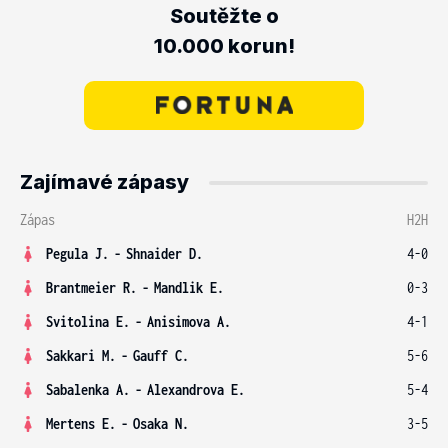
Soutěžte o
10.000 korun!
Zajímavé zápasy
Zápas
H2H
Pegula J.
-
Shnaider D.
4-0
Brantmeier R.
-
Mandlik E.
0-3
Svitolina E.
-
Anisimova A.
4-1
Sakkari M.
-
Gauff C.
5-6
Sabalenka A.
-
Alexandrova E.
5-4
Mertens E.
-
Osaka N.
3-5