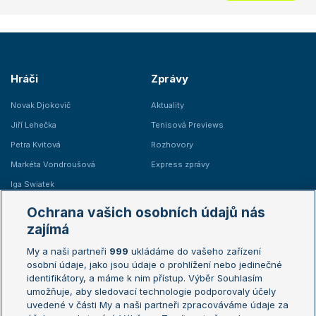
Hráči
Zprávy
Novak Djokovič
Aktuality
Jiří Lehečka
Tenisová Previews
Petra Kvitová
Rozhovory
Markéta Vondroušová
Express zprávy
Iga Swiatek
Marie Bouzková
Ochrana vašich osobních údajů nás
Žebříčky
Kalendář turnajů
zajímá
My a naši partneři
999
ukládáme do vašeho zařízení
Žebříček ATP (muži)
Australian Open
osobní údaje, jako jsou údaje o prohlížení nebo jedinečné
Žebříček WTA (ženy)
French Open
identifikátory, a máme k nim přístup. Výběr Souhlasím
umožňuje, aby sledovací technologie podporovaly účely
Sázkařský žebříček
Wimbledon
uvedené v části My a naši partneři zpracováváme údaje za
US Open