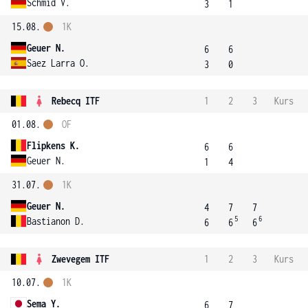
Schmid V.
3
1
15.08.
1K
Geuer N.
6
6
Saez Larra O.
3
0
Rebecq ITF
1
2
3
Kurs
01.08.
OF
Flipkens K.
6
6
Geuer N.
1
4
31.07.
1K
Geuer N.
4
7
7
5
6
Bastianon D.
6
6
6
Zwevegem ITF
1
2
3
Kurs
10.07.
1K
Sema Y.
6
7