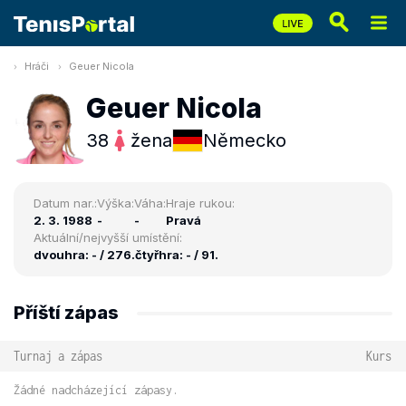
Hráči
Geuer Nicola
Geuer Nicola
38
žena
Německo
Datum nar.:
Výška:
Váha:
Hraje rukou:
2. 3. 1988
-
-
Pravá
Aktuální/nejvyšší umístění:
dvouhra: - / 276.
čtyřhra: - / 91.
Příští zápas
Turnaj a zápas
Kurs
Žádné nadcházející zápasy.