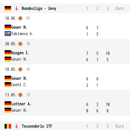
Bundesliga - ženy
1
2
3
Kurs
10.06.
5K
Geuer N.
6
7
Yakimova A.
1
5
20.05.
3K
Kusgen I.
7
5
10
Geuer N.
6
7
5
18.05.
2K
Geuer N.
6
6
Goehl C.
2
1
13.05.
1K
Lottner A.
6
2
10
Geuer N.
0
6
8
Tessenderlo ITF
1
2
3
Kurs