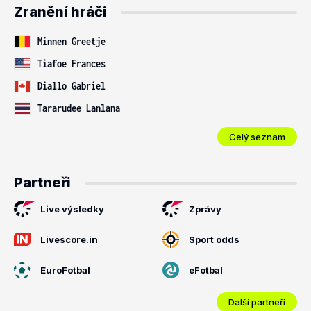
Zranění hráči
Minnen Greetje
Tiafoe Frances
Diallo Gabriel
Tararudee Lanlana
Celý seznam
Partneři
Live výsledky
Zprávy
Livescore.in
Sport odds
EuroFotbal
eFotbal
Další partneři