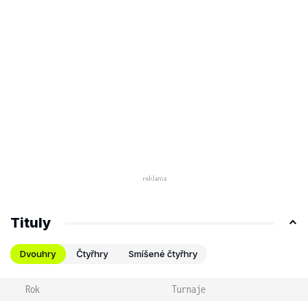
Tituly
Dvouhry
Čtyřhry
Smíšené čtyřhry
Rok
Turnaje