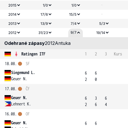
-
2015
1/0
1/0
-
2014
17/6
15/5
2013
13/9
7/4
5/3
9/7
2012
31/23
19/14
Odehrané zápasy
2012
Antuka
Ratingen ITF
1
2
3
Kurs
18.08.
SF
Siegemund L.
6
6
Geuer N.
2
0
17.08.
ČF
Geuer N.
6
3
6
Lehnert K.
2
6
4
16.08.
OF
Geuer N.
6
6