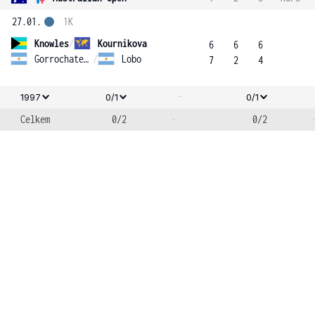
27.01.
1K
Knowles
/
Kournikova
6
6
6
Gorrochategui
/
Lobo
7
2
4
-
1997
0/1
0/1
Celkem
0/2
-
0/2