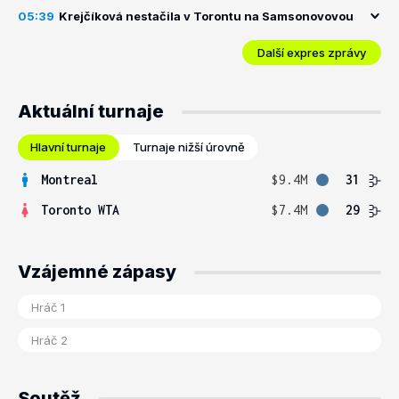
05:39
Krejčíková nestačila v Torontu na Samsonovovou
Další expres zprávy
Aktuální turnaje
Hlavní turnaje
Turnaje nižší úrovně
Montreal
$9.4M
31
Toronto WTA
$7.4M
29
Vzájemné zápasy
Soutěž