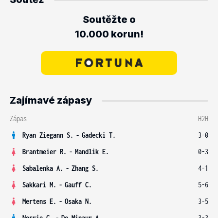
Soutěžte o
10.000 korun!
Zajímavé zápasy
Zápas
H2H
Ryan Ziegann S.
-
Gadecki T.
3-0
Brantmeier R.
-
Mandlik E.
0-3
Sabalenka A.
-
Zhang S.
4-1
Sakkari M.
-
Gauff C.
5-6
Mertens E.
-
Osaka N.
3-5
Norrie C.
-
De Minaur A.
3-3