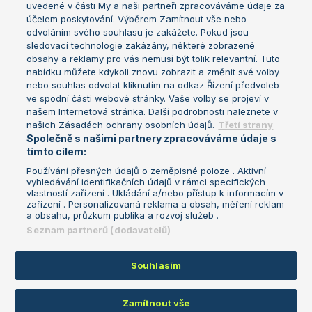
uvedené v části My a naši partneři zpracováváme údaje za
US Open
účelem poskytování. Výběrem Zamítnout vše nebo
odvoláním svého souhlasu je zakážete. Pokud jsou
Turnaj mistrů
sledovací technologie zakázány, některé zobrazené
Turnaj mistryň
obsahy a reklamy pro vás nemusí být tolik relevantní. Tuto
Aktualní trendy
nabídku můžete kdykoli znovu zobrazit a změnit své volby
nebo souhlas odvolat kliknutím na odkaz Řízení předvoleb
ve spodní části webové stránky. Vaše volby se projeví v
Fotbalové přestupy
našem Internetová stránka. Další podrobnosti naleznete v
Livesport Daily
našich Zásadách ochrany osobních údajů.
Třetí strany
Společně s našimi partnery zpracováváme údaje s
LS Prague Open
tímto cílem:
Používání přesných údajů o zeměpisné poloze . Aktivní
vyhledávání identifikačních údajů v rámci specifických
vlastností zařízení . Ukládání a/nebo přístup k informacím v
Podmínky užití
Nastavení soukromí
zařízení . Personalizovaná reklama a obsah, měření reklam
GDPR a žurnalistika
Reklama
a obsahu, průzkum publika a rozvoj služeb .
Informace o zpracování osobních
Kontakt
Seznam partnerů (dodavatelů)
údajů
Tiráž
Souhlasím
Copyright © 2008-2026 TenisPortal.cz. Využíváme zpravodajství ČTK.
Zamítnout vše