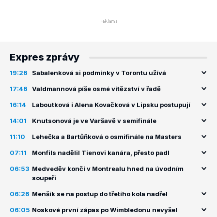
Expres zprávy
19:26
Sabalenková si podmínky v Torontu užívá
17:46
Valdmannová píše osmé vítězství v řadě
16:14
Laboutková i Alena Kovačková v Lipsku postupují
14:01
Knutsonová je ve Varšavě v semifinále
11:10
Lehečka a Bartůňková o osmifinále na Masters
07:11
Monfils nadělil Tienovi kanára, přesto padl
06:53
Medveděv končí v Montrealu hned na úvodním
soupeři
06:26
Menšík se na postup do třetího kola nadřel
06:05
Noskové první zápas po Wimbledonu nevyšel