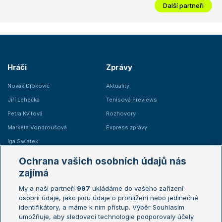
Další partneři
Hráči
Zprávy
Novak Djokovič
Aktuality
Jiří Lehečka
Tenisová Previews
Petra Kvitová
Rozhovory
Markéta Vondroušová
Express zprávy
Iga Swiatek
Marie Bouzková
Ochrana vašich osobních údajů nás
Žebříčky
Kalendář turnajů
zajímá
My a naši partneři
997
ukládáme do vašeho zařízení
Žebříček ATP (muži)
Australian Open
osobní údaje, jako jsou údaje o prohlížení nebo jedinečné
Žebříček WTA (ženy)
French Open
identifikátory, a máme k nim přístup. Výběr Souhlasím
umožňuje, aby sledovací technologie podporovaly účely
Sázkařský žebříček
Wimbledon