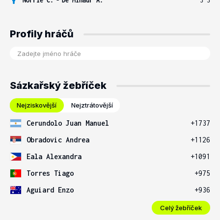
Profily hráčů
Sázkařský žebříček
Nejziskovější
Nejztrátovější
Cerundolo Juan Manuel
+1737
Obradovic Andrea
+1126
Eala Alexandra
+1091
Torres Tiago
+975
Aguiard Enzo
+936
Celý žebříček