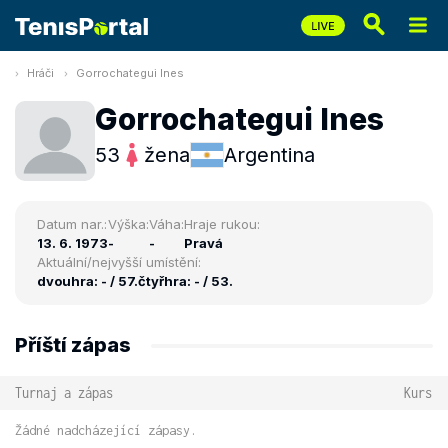
Hráči
Gorrochategui Ines
Gorrochategui Ines
53
žena
Argentina
Datum nar.:
Výška:
Váha:
Hraje rukou:
13. 6. 1973
-
-
Pravá
Aktuální/nejvyšší umístění:
dvouhra: - / 57.
čtyřhra: - / 53.
Příští zápas
Turnaj a zápas
Kurs
Žádné nadcházející zápasy.