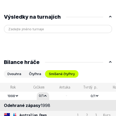
Výsledky na turnajích
Bilance hráče
Dvouhra
Čtyřhra
Smíšené čtyřhry
Rok
Celkem
Antuka
Tvrdý p.
H
-
0/1
1998
0/1
Odehrané zápasy
1998
Australian Open
1
2
3
Kurs