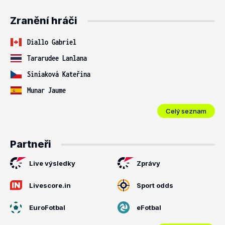
Zranění hráči
Diallo Gabriel
Tararudee Lanlana
Siniaková Kateřina
Munar Jaume
Celý seznam
Partneři
Live výsledky
Zprávy
Livescore.in
Sport odds
EuroFotbal
eFotbal