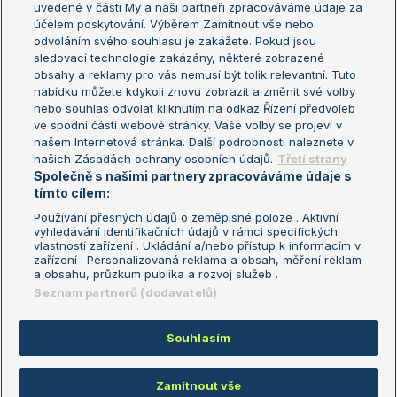
uvedené v části My a naši partneři zpracováváme údaje za
US Open
účelem poskytování. Výběrem Zamítnout vše nebo
odvoláním svého souhlasu je zakážete. Pokud jsou
Turnaj mistrů
sledovací technologie zakázány, některé zobrazené
Turnaj mistryň
obsahy a reklamy pro vás nemusí být tolik relevantní. Tuto
Aktualní trendy
nabídku můžete kdykoli znovu zobrazit a změnit své volby
nebo souhlas odvolat kliknutím na odkaz Řízení předvoleb
ve spodní části webové stránky. Vaše volby se projeví v
Fotbalové přestupy
našem Internetová stránka. Další podrobnosti naleznete v
Livesport Daily
našich Zásadách ochrany osobních údajů.
Třetí strany
Společně s našimi partnery zpracováváme údaje s
LS Prague Open
tímto cílem:
Používání přesných údajů o zeměpisné poloze . Aktivní
vyhledávání identifikačních údajů v rámci specifických
vlastností zařízení . Ukládání a/nebo přístup k informacím v
Podmínky užití
Nastavení soukromí
zařízení . Personalizovaná reklama a obsah, měření reklam
GDPR a žurnalistika
Reklama
a obsahu, průzkum publika a rozvoj služeb .
Informace o zpracování osobních
Kontakt
Seznam partnerů (dodavatelů)
údajů
Tiráž
Souhlasím
Copyright © 2008-2026 TenisPortal.cz. Využíváme zpravodajství ČTK.
Zamítnout vše