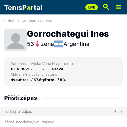
Hráči
Gorrochategui Ines
Gorrochategui Ines
53
žena
Argentina
Datum nar.:
Výška:
Váha:
Hraje rukou:
13. 6. 1973
-
-
Pravá
Aktuální/nejvyšší umístění:
dvouhra: - / 57.
čtyřhra: - / 53.
Příští zápas
Turnaj a zápas
Kurs
Žádné nadcházející zápasy.