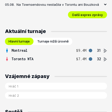
05.08.
Na Townsendovou nestačila v Torontu ani Bouzková
Další expres zprávy
Aktuální turnaje
Hlavní turnaje
Turnaje nižší úrovně
Montreal
$9.4M
31
Toronto WTA
$7.4M
32
Vzájemné zápasy
Soutěž