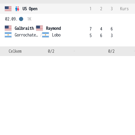
US Open
1
2
3
Kurs
02.09.
1K
Galbraith
/
Raymond
7
4
6
Gorrochategui
/
Lobo
5
6
3
Celkem
0/2
-
0/2