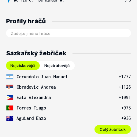
Profily hráčů
Sázkařský žebříček
Nejziskovější
Nejztrátovější
Cerundolo Juan Manuel
+1737
Obradovic Andrea
+1126
Eala Alexandra
+1091
Torres Tiago
+975
Aguiard Enzo
+936
Celý žebříček