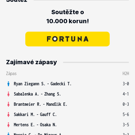
Soutěžte o
10.000 korun!
Zajímavé zápasy
Zápas
H2H
Ryan Ziegann S.
-
Gadecki T.
3-0
Sabalenka A.
-
Zhang S.
4-1
Brantmeier R.
-
Mandlik E.
0-3
Sakkari M.
-
Gauff C.
5-6
Mertens E.
-
Osaka N.
3-5
Norrie C.
-
De Minaur A.
3-3