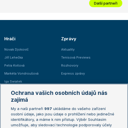
Další partneři
Hráči
Zprávy
Novak Djokovič
Aktuality
Jiří Lehečka
Tenisová Previews
Petra Kvitová
Rozhovory
Markéta Vondroušová
Express zprávy
Iga Swiatek
Marie Bouzková
Ochrana vašich osobních údajů nás
Žebříčky
Kalendář turnajů
zajímá
My a naši partneři
997
ukládáme do vašeho zařízení
Žebříček ATP (muži)
Australian Open
osobní údaje, jako jsou údaje o prohlížení nebo jedinečné
Žebříček WTA (ženy)
French Open
identifikátory, a máme k nim přístup. Výběr Souhlasím
umožňuje, aby sledovací technologie podporovaly účely
Sázkařský žebříček
Wimbledon