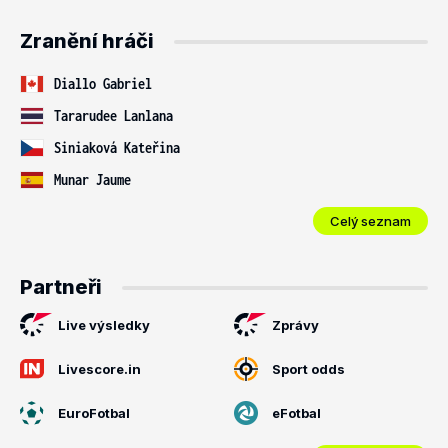
Zranění hráči
Diallo Gabriel
Tararudee Lanlana
Siniaková Kateřina
Munar Jaume
Celý seznam
Partneři
Live výsledky
Zprávy
Livescore.in
Sport odds
EuroFotbal
eFotbal