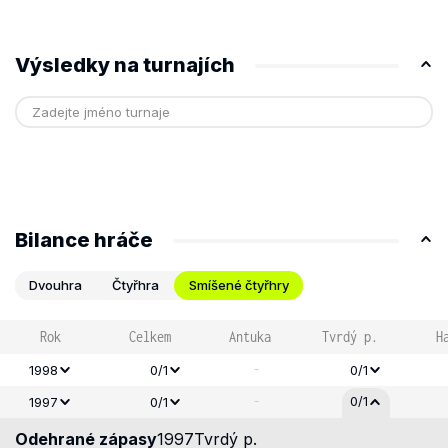
Výsledky na turnajích
Bilance hráče
Dvouhra
Čtyřhra
Smíšené čtyřhry
Rok
Celkem
Antuka
Tvrdý p.
H
-
1998
0/1
0/1
-
0/1
1997
0/1
Odehrané zápasy
1997
Tvrdý p.