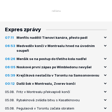
Expres zprávy
07:11
Monfils nadělil Tienovi kanára, přesto padl
06:53
Medveděv končí v Montrealu hned na úvodním
soupeři
06:26
Menšík se na postup do třetího kola nadřel
06:05
Noskové první zápas po Wimbledonu nevyšel
05:39
Krejčíková nestačila v Torontu na Samsonovovou
00:12
Další šok v Montrealu, Zverev končí
05.08.
Fritz v Montrealu překvapivě končí
05.08.
Rybakinová zvládla bitvu s Kasatkinovou
05.08.
Pegulaová v Torontu začala obratem