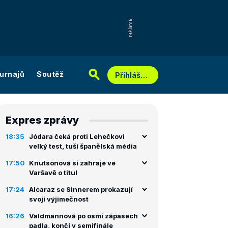
urnajů
Soutěž
Přihlášení
Expres zprávy
18:35
Jódara čeká proti Lehečkovi
velký test, tuší španělská média
17:50
Knutsonová si zahraje ve
Varšavě o titul
17:24
Alcaraz se Sinnerem prokazují
svoji výjimečnost
16:26
Valdmannová po osmi zápasech
padla, končí v semifinále