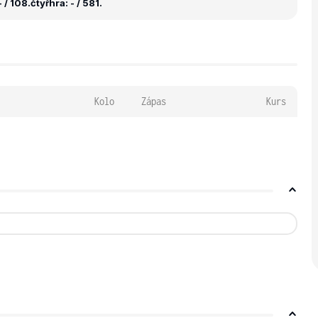
 / 108.
čtyřhra: - / 581.
Kolo
Zápas
Kurs