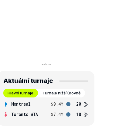
Aktuální turnaje
Hlavní turnaje
Turnaje nižší úrovně
Montreal
$9.4M
20
Toronto WTA
$7.4M
18