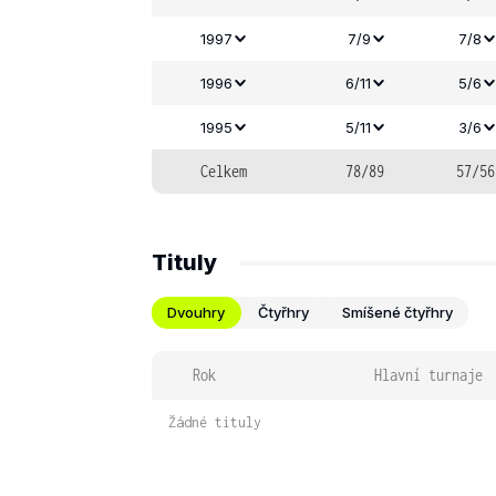
1997
7/9
7/8
1996
6/11
5/6
1995
5/11
3/6
Celkem
78/89
57/56
Tituly
Dvouhry
Čtyřhry
Smíšené čtyřhry
Rok
Hlavní turnaje
Žádné tituly