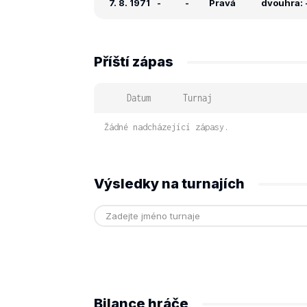
7. 8. 1971
-
-
Pravá
dvouhra: -
Příští zápas
Datum
Turnaj
Žádné nadcházející zápasy.
Výsledky na turnajích
Bilance hráče