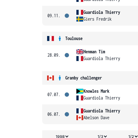
Guardiola Thierry
09.11.
Giers Fredrik
Toulouse
Henman Tim
28.09.
Guardiola Thierry
Granby challenger
Knowles Mark
07.07.
Guardiola Thierry
Guardiola Thierry
06.07.
Abelson Dave
1998
1/3
1/2