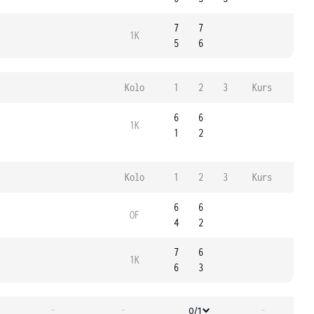
7
7
1K
5
6
Kolo
1
2
3
Kurs
6
6
1K
1
2
Kolo
1
2
3
Kurs
6
6
OF
4
2
7
6
1K
6
3
-
-
-
0/1