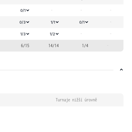
-
-
-
0/1
-
0/3
1/1
0/1
-
-
1/3
1/2
6/15
14/14
1/4
-
Turnaje nižší úrovně