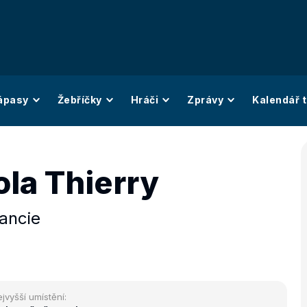
ápasy
Žebříčky
Hráči
Zprávy
Kalendář t
ola Thierry
ancie
jvyšší umístění: