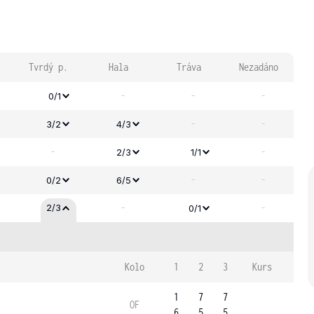
Tvrdý p.
Hala
Tráva
Nezadáno
-
-
-
0/1
-
-
3/2
4/3
-
-
2/3
1/1
-
-
0/2
6/5
-
-
2/3
0/1
Kolo
1
2
3
Kurs
1
7
7
OF
6
5
5