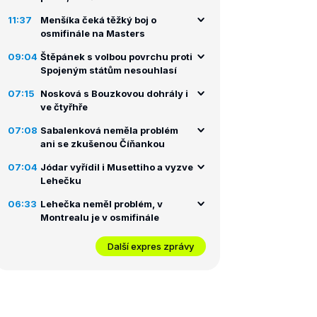
11:37
Menšíka čeká těžký boj o
osmifinále na Masters
09:04
Štěpánek s volbou povrchu proti
Spojeným státům nesouhlasí
07:15
Nosková s Bouzkovou dohrály i
ve čtyřhře
07:08
Sabalenková neměla problém
ani se zkušenou Číňankou
07:04
Jódar vyřídil i Musettiho a vyzve
Lehečku
06:33
Lehečka neměl problém, v
Montrealu je v osmifinále
Další expres zprávy