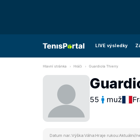
LIVE výsledky
Z
Hlavní stránka
Hráči
Guardiola Thierry
Guardi
55
muž
Fr
Datum nar.:
Výška:
Váha:
Hraje rukou:
Aktuální/ne