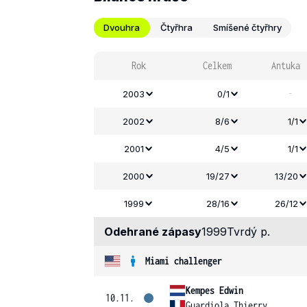
Dvouhra
Čtyřhra
Smíšené čtyřhry
Rok
Celkem
Antuka
-
2003
0/1
2002
8/6
1/1
2001
4/5
1/1
2000
19/27
13/20
1999
28/16
26/12
Odehrané zápasy
1999
Tvrdý p.
Miami challenger
Kempes Edwin
10.11.
Guardiola Thierry