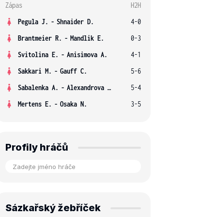
Zápas
H2H
Pegula J.
-
Shnaider D.
4-0
Brantmeier R.
-
Mandlik E.
0-3
Svitolina E.
-
Anisimova A.
4-1
Sakkari M.
-
Gauff C.
5-6
Sabalenka A.
-
Alexandrova E.
5-4
Mertens E.
-
Osaka N.
3-5
Profily hráčů
Sázkařský žebříček