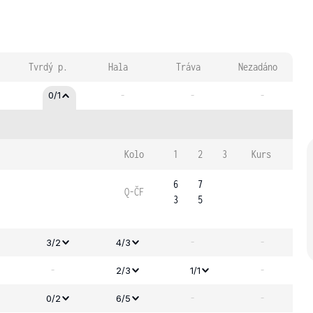
Tvrdý p.
Hala
Tráva
Nezadáno
-
-
-
0/1
Kolo
1
2
3
Kurs
6
7
Q-ČF
3
5
-
-
3/2
4/3
-
-
2/3
1/1
-
-
0/2
6/5