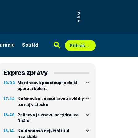
urnajů
Soutěž
Přihlášení
Expres zprávy
18:03
Martincová podstoupila další
operaci kolena
17:43
Kučmová s Laboutkovou ovládly
turnaj v Lipsku
16:49
Palicová je znovu po týdnu ve
finále!
16:14
Knutsonová největší titul
nezískala