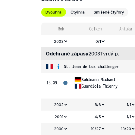
Dvouhra
Čtyřhra
Smíšené čtyřhry
Rok
Celkem
Antuka
-
2003
0/1
Odehrané zápasy
2003
Tvrdý p.
St. Jean de Luz challenger
Kohlmann Michael
13.09.
Guardiola Thierry
2002
8/6
1/1
2001
4/5
1/1
2000
19/27
13/20