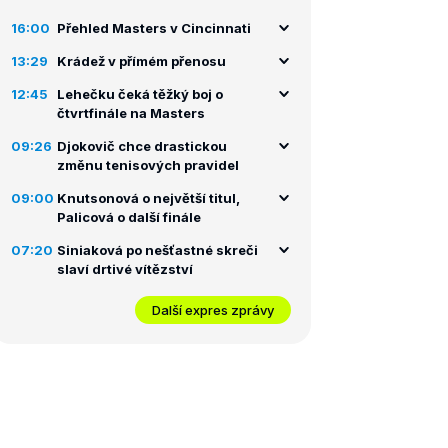
16:00
Přehled Masters v Cincinnati
13:29
Krádež v přímém přenosu
12:45
Lehečku čeká těžký boj o
čtvrtfinále na Masters
09:26
Djokovič chce drastickou
změnu tenisových pravidel
09:00
Knutsonová o největší titul,
Palicová o další finále
07:20
Siniaková po nešťastné skreči
slaví drtivé vítězství
Další expres zprávy