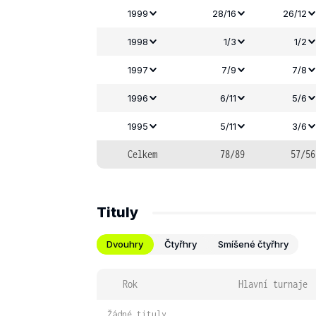
1999
28/16
26/12
1998
1/3
1/2
1997
7/9
7/8
1996
6/11
5/6
1995
5/11
3/6
Celkem
78/89
57/56
Tituly
Dvouhry
Čtyřhry
Smíšené čtyřhry
Rok
Hlavní turnaje
Žádné tituly