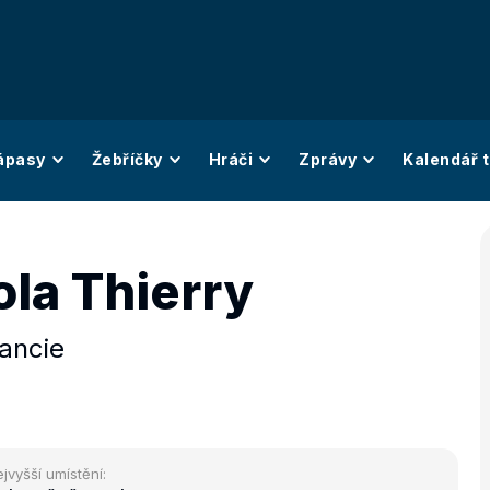
ápasy
Žebříčky
Hráči
Zprávy
Kalendář t
ola Thierry
ancie
jvyšší umístění: