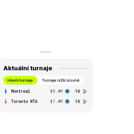
Aktuální turnaje
Hlavní turnaje
Turnaje nižší úrovně
Montreal
$9.4M
16
Toronto WTA
$7.4M
16