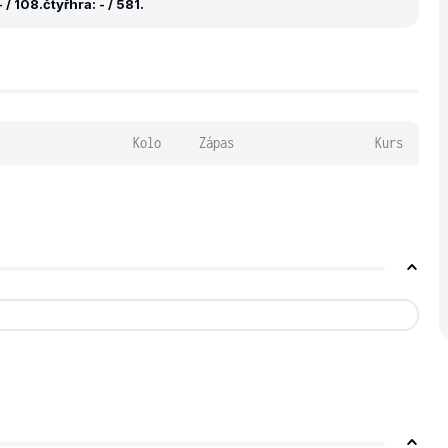
 / 108.
čtyřhra: - / 581.
Kolo
Zápas
Kurs