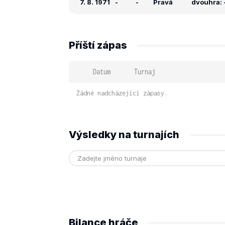
7. 8. 1971
-
-
Pravá
dvouhra: -
Příští zápas
Datum
Turnaj
Žádné nadcházející zápasy.
Výsledky na turnajích
Bilance hráče