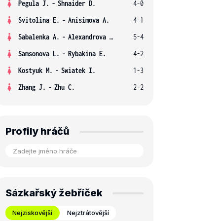
Pegula J.
-
Shnaider D.
4-0
Svitolina E.
-
Anisimova A.
4-1
Sabalenka A.
-
Alexandrova E.
5-4
Samsonova L.
-
Rybakina E.
4-2
Kostyuk M.
-
Swiatek I.
1-3
Zhang J.
-
Zhu C.
2-2
Profily hráčů
Sázkařský žebříček
Nejziskovější
Nejztrátovější