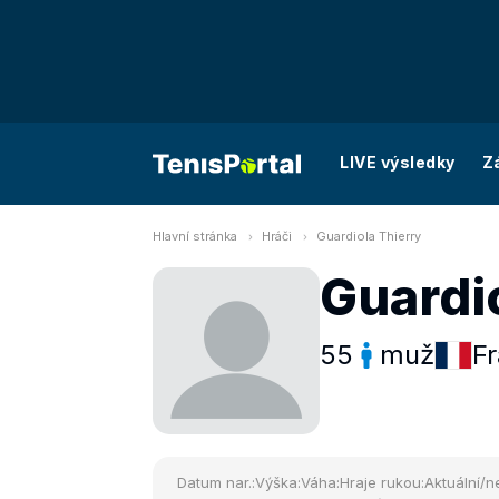
LIVE výsledky
Z
Hlavní stránka
Hráči
Guardiola Thierry
Guardi
55
muž
Fr
Datum nar.:
Výška:
Váha:
Hraje rukou:
Aktuální/ne