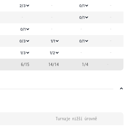
-
-
2/3
0/1
-
-
-
0/1
-
-
-
0/1
-
0/3
1/1
0/1
-
-
1/3
1/2
6/15
14/14
1/4
-
Turnaje nižší úrovně