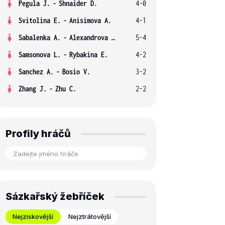
Pegula J.
-
Shnaider D.
4-0
Svitolina E.
-
Anisimova A.
4-1
Sabalenka A.
-
Alexandrova E.
5-4
Samsonova L.
-
Rybakina E.
4-2
Sanchez A.
-
Bosio V.
3-2
Zhang J.
-
Zhu C.
2-2
Profily hráčů
Sázkařský žebříček
Nejziskovější
Nejztrátovější