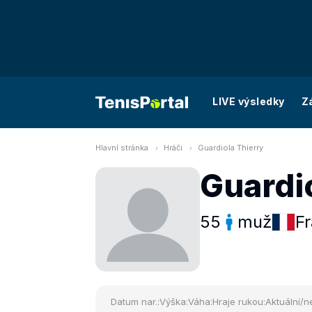
LIVE výsledky
Z
Hlavní stránka
Hráči
Guardiola Thierry
Guardi
55
muž
Fr
Datum nar.:
Výška:
Váha:
Hraje rukou:
Aktuální/ne