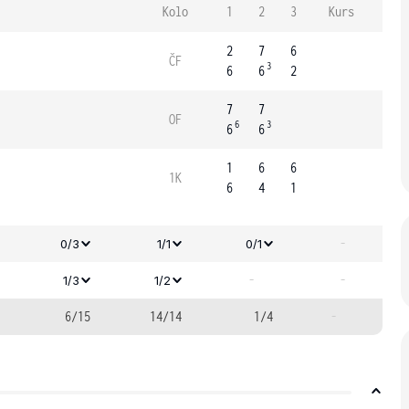
Kolo
1
2
3
Kurs
2
7
6
ČF
3
6
6
2
7
7
OF
6
3
6
6
1
6
6
1K
6
4
1
-
0/3
1/1
0/1
-
-
1/3
1/2
6/15
14/14
1/4
-