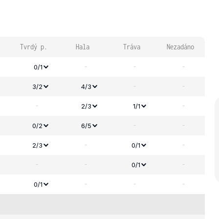
Tvrdý p.
Hala
Tráva
Nezadáno
-
-
-
0/1
-
-
3/2
4/3
-
-
2/3
1/1
-
-
0/2
6/5
-
-
2/3
0/1
-
-
-
0/1
-
-
-
0/1