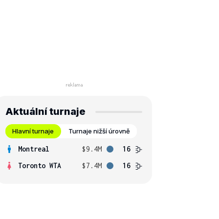
Aktuální turnaje
Hlavní turnaje
Turnaje nižší úrovně
Montreal
$9.4M
16
Toronto WTA
$7.4M
16