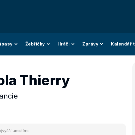
ápasy
Žebříčky
Hráči
Zprávy
Kalendář t
ola Thierry
ancie
jvyšší umístění: