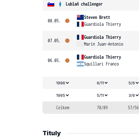
Lublaň challenger
Steven Brett
08.05.
Guardiola Thierry
Guardiola Thierry
07.05.
Marin Juan-Antonio
Guardiola Thierry
06.05.
Squillari Franco
1996
6/11
5/6
1995
5/11
3/6
Celkem
78/89
57/56
Tituly