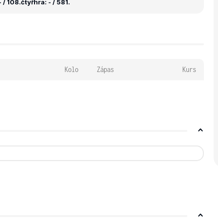
 / 108.
čtyřhra: - / 581.
Kolo
Zápas
Kurs