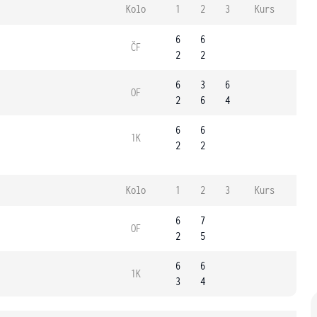
Kolo
1
2
3
Kurs
6
6
ČF
2
2
6
3
6
OF
2
6
4
6
6
1K
2
2
Kolo
1
2
3
Kurs
6
7
OF
2
5
6
6
1K
3
4