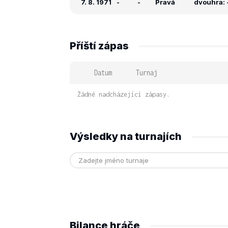
7. 8. 1971
-
-
Pravá
dvouhra: -
Příští zápas
Datum
Turnaj
Žádné nadcházející zápasy.
Výsledky na turnajích
Bilance hráče