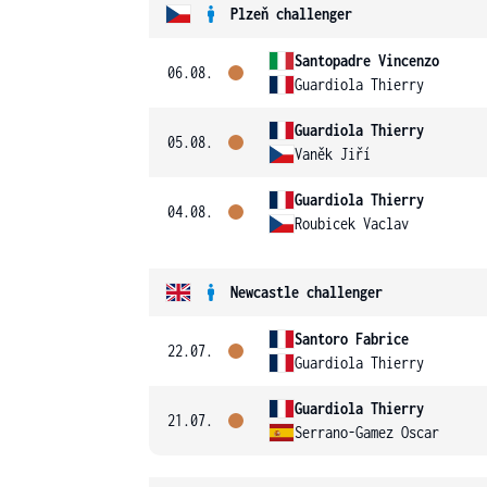
Plzeň challenger
Santopadre Vincenzo
06.08.
Guardiola Thierry
Guardiola Thierry
05.08.
Vaněk Jiří
Guardiola Thierry
04.08.
Roubicek Vaclav
Newcastle challenger
Santoro Fabrice
22.07.
Guardiola Thierry
Guardiola Thierry
21.07.
Serrano-Gamez Oscar