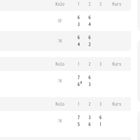
Kolo
1
2
3
Kurs
6
6
OF
3
4
6
6
1K
4
2
Kolo
1
2
3
Kurs
7
6
1K
0
6
3
Kolo
1
2
3
Kurs
7
3
6
1K
5
6
1