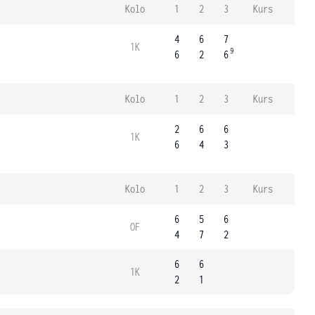
Kolo
1
2
3
Kurs
4
6
7
1K
9
6
2
6
Kolo
1
2
3
Kurs
2
6
6
1K
6
4
3
Kolo
1
2
3
Kurs
6
5
6
OF
4
7
2
6
6
1K
2
1