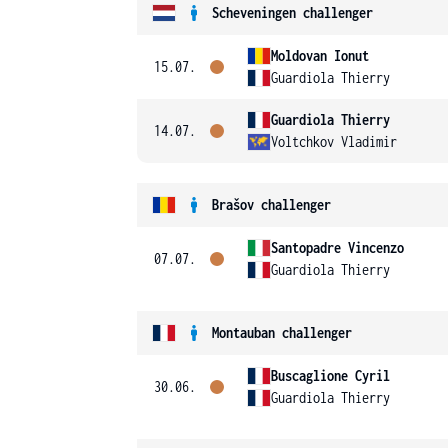
Scheveningen challenger
Moldovan Ionut
15.07.
Guardiola Thierry
Guardiola Thierry
14.07.
Voltchkov Vladimir
Brašov challenger
Santopadre Vincenzo
07.07.
Guardiola Thierry
Montauban challenger
Buscaglione Cyril
30.06.
Guardiola Thierry