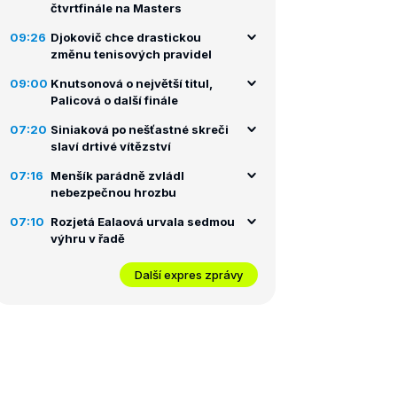
čtvrtfinále na Masters
09:26
Djokovič chce drastickou
změnu tenisových pravidel
09:00
Knutsonová o největší titul,
Palicová o další finále
07:20
Siniaková po nešťastné skreči
slaví drtivé vítězství
07:16
Menšík parádně zvládl
nebezpečnou hrozbu
07:10
Rozjetá Ealaová urvala sedmou
výhru v řadě
Další expres zprávy