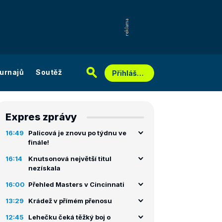
urnajů
Soutěž
Přihlášení
Expres zprávy
16:49
Palicová je znovu po týdnu ve
finále!
16:14
Knutsonová největší titul
nezískala
16:00
Přehled Masters v Cincinnati
13:29
Krádež v přímém přenosu
12:45
Lehečku čeká těžký boj o