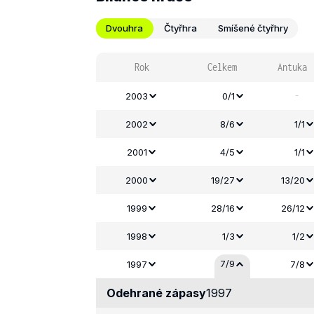
Dvouhra
Čtyřhra
Smíšené čtyřhry
Rok
Celkem
Antuka
-
2003
0/1
2002
8/6
1/1
2001
4/5
1/1
2000
19/27
13/20
1999
28/16
26/12
1998
1/3
1/2
7/9
1997
7/8
Odehrané zápasy
1997