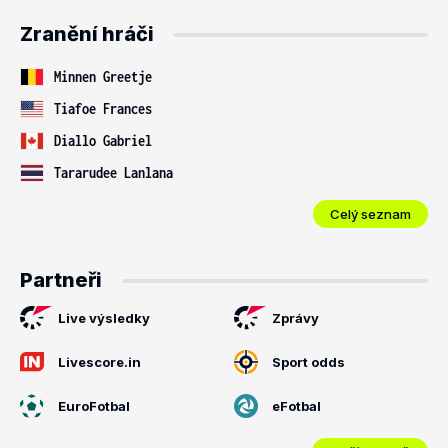
Zranění hráči
Minnen Greetje
Tiafoe Frances
Diallo Gabriel
Tararudee Lanlana
Celý seznam
Partneři
Live výsledky
Zprávy
Livescore.in
Sport odds
EuroFotbal
eFotbal