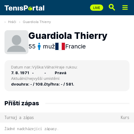
Hráči
Guardiola Thierry
Guardiola Thierry
55
muž
Francie
Datum nar.:
Výška:
Váha:
Hraje rukou:
7. 8. 1971
-
-
Pravá
Aktuální/nejvyšší umístění:
dvouhra: - / 108.
čtyřhra: - / 581.
Příští zápas
Turnaj a zápas
Kurs
Žádné nadcházející zápasy.