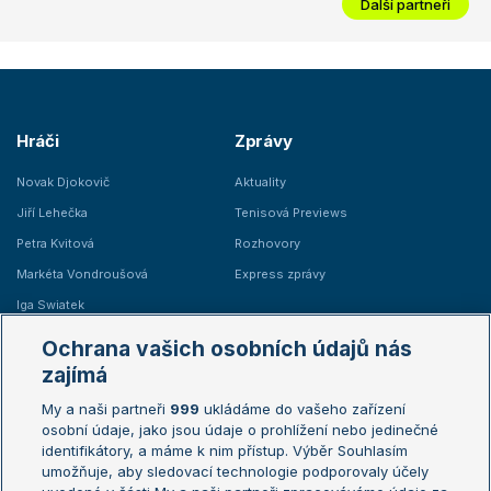
Další partneři
Hráči
Zprávy
Novak Djokovič
Aktuality
Jiří Lehečka
Tenisová Previews
Petra Kvitová
Rozhovory
Markéta Vondroušová
Express zprávy
Iga Swiatek
Marie Bouzková
Ochrana vašich osobních údajů nás
Žebříčky
Kalendář turnajů
zajímá
My a naši partneři
999
ukládáme do vašeho zařízení
Žebříček ATP (muži)
Australian Open
osobní údaje, jako jsou údaje o prohlížení nebo jedinečné
Žebříček WTA (ženy)
French Open
identifikátory, a máme k nim přístup. Výběr Souhlasím
umožňuje, aby sledovací technologie podporovaly účely
Sázkařský žebříček
Wimbledon