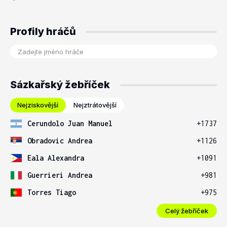
Profily hráčů
Sázkařský žebříček
Nejziskovější
Nejztrátovější
Cerundolo Juan Manuel
+1737
Obradovic Andrea
+1126
Eala Alexandra
+1091
Guerrieri Andrea
+981
Torres Tiago
+975
Celý žebříček