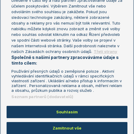
uvedené v části My a naši partneři zpracováváme údaje za
US Open
účelem poskytování. Výběrem Zamítnout vše nebo
odvoláním svého souhlasu je zakážete. Pokud jsou
Turnaj mistrů
sledovací technologie zakázány, některé zobrazené
Turnaj mistryň
obsahy a reklamy pro vás nemusí být tolik relevantní. Tuto
Aktualní trendy
nabídku můžete kdykoli znovu zobrazit a změnit své volby
nebo souhlas odvolat kliknutím na odkaz Řízení předvoleb
ve spodní části webové stránky. Vaše volby se projeví v
Fotbalové přestupy
našem Internetová stránka. Další podrobnosti naleznete v
Livesport Daily
našich Zásadách ochrany osobních údajů.
Třetí strany
Společně s našimi partnery zpracováváme údaje s
LS Prague Open
tímto cílem:
Používání přesných údajů o zeměpisné poloze . Aktivní
vyhledávání identifikačních údajů v rámci specifických
vlastností zařízení . Ukládání a/nebo přístup k informacím v
Podmínky užití
Nastavení soukromí
zařízení . Personalizovaná reklama a obsah, měření reklam
GDPR a žurnalistika
Reklama
a obsahu, průzkum publika a rozvoj služeb .
Informace o zpracování osobních
Kontakt
Seznam partnerů (dodavatelů)
údajů
Tiráž
Souhlasím
Copyright © 2008-2026 TenisPortal.cz. Využíváme zpravodajství ČTK.
Zamítnout vše