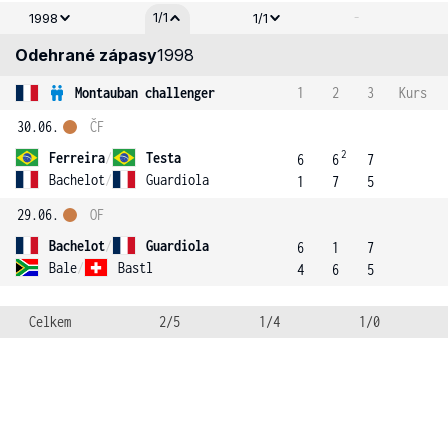
-
1/1
1998
1/1
Odehrané zápasy
1998
Montauban challenger
1
2
3
Kurs
30.06.
ČF
2
Ferreira
/
Testa
6
6
7
Bachelot
/
Guardiola
1
7
5
29.06.
OF
Bachelot
/
Guardiola
6
1
7
Bale
/
Bastl
4
6
5
Celkem
2/5
1/4
1/0