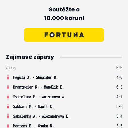
Soutěžte o
10.000 korun!
Zajímavé zápasy
Zápas
H2H
Pegula J.
-
Shnaider D.
4-0
Brantmeier R.
-
Mandlik E.
0-3
Svitolina E.
-
Anisimova A.
4-1
Sakkari M.
-
Gauff C.
5-6
Sabalenka A.
-
Alexandrova E.
5-4
Mertens E.
-
Osaka N.
3-5