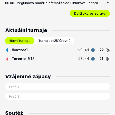
06.08.
Pegulaová nadělila přemožitelce Siniakové kanára
Další expres zprávy
Aktuální turnaje
Hlavní turnaje
Turnaje nižší úrovně
Montreal
$9.4M
22
Toronto WTA
$7.4M
21
Vzájemné zápasy
Soutěž