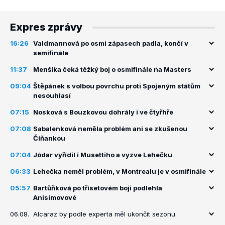
Expres zprávy
16:26
Valdmannová po osmi zápasech padla, končí v
semifinále
11:37
Menšíka čeká těžký boj o osmifinále na Masters
09:04
Štěpánek s volbou povrchu proti Spojeným státům
nesouhlasí
07:15
Nosková s Bouzkovou dohrály i ve čtyřhře
07:08
Sabalenková neměla problém ani se zkušenou
Číňankou
07:04
Jódar vyřídil i Musettiho a vyzve Lehečku
06:33
Lehečka neměl problém, v Montrealu je v osmifinále
05:57
Bartůňková po třísetovém boji podlehla
Anisimovové
06.08.
Alcaraz by podle experta měl ukončit sezonu