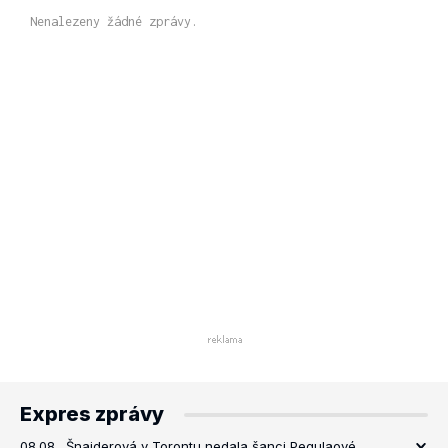
Nenalezeny žádné zprávy.
Expres zprávy
08.08.
Šnajderová v Torontu nedala šanci Pegulaové