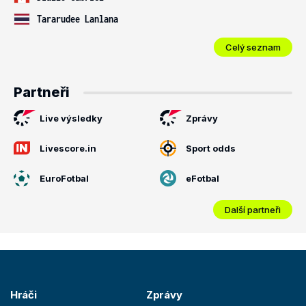
Tararudee Lanlana
Celý seznam
Partneři
Live výsledky
Zprávy
Livescore.in
Sport odds
EuroFotbal
eFotbal
Další partneři
Hráči
Zprávy