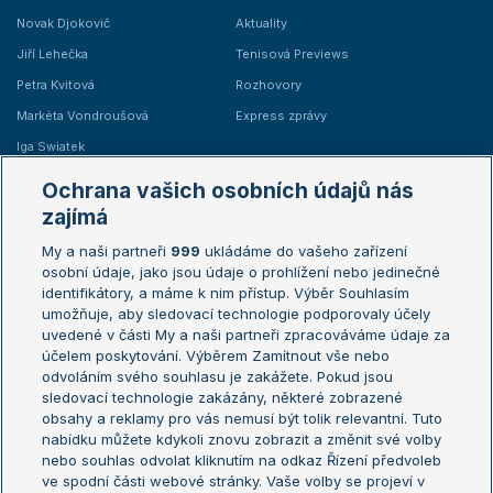
Novak Djokovič
Aktuality
Jiří Lehečka
Tenisová Previews
Petra Kvitová
Rozhovory
Markéta Vondroušová
Express zprávy
Iga Swiatek
Marie Bouzková
Ochrana vašich osobních údajů nás
Žebříčky
Kalendář turnajů
zajímá
My a naši partneři
999
ukládáme do vašeho zařízení
Žebříček ATP (muži)
Australian Open
osobní údaje, jako jsou údaje o prohlížení nebo jedinečné
Žebříček WTA (ženy)
French Open
identifikátory, a máme k nim přístup. Výběr Souhlasím
umožňuje, aby sledovací technologie podporovaly účely
Sázkařský žebříček
Wimbledon
uvedené v části My a naši partneři zpracováváme údaje za
US Open
účelem poskytování. Výběrem Zamítnout vše nebo
odvoláním svého souhlasu je zakážete. Pokud jsou
Turnaj mistrů
sledovací technologie zakázány, některé zobrazené
Turnaj mistryň
obsahy a reklamy pro vás nemusí být tolik relevantní. Tuto
Aktualní trendy
nabídku můžete kdykoli znovu zobrazit a změnit své volby
nebo souhlas odvolat kliknutím na odkaz Řízení předvoleb
ve spodní části webové stránky. Vaše volby se projeví v
Fotbalové přestupy