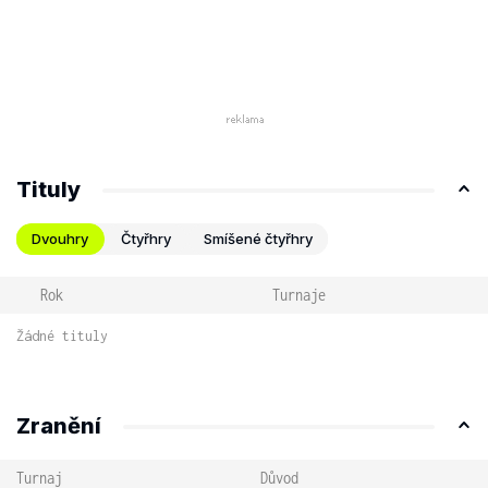
Tituly
Dvouhry
Čtyřhry
Smíšené čtyřhry
Rok
Turnaje
Žádné tituly
Zranění
Turnaj
Důvod