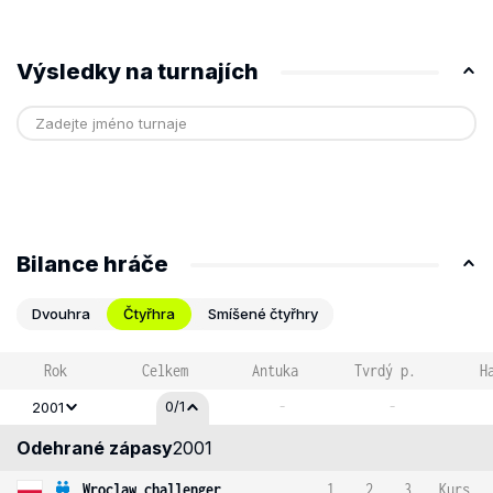
Výsledky na turnajích
Bilance hráče
Dvouhra
Čtyřhra
Smíšené čtyřhry
Rok
Celkem
Antuka
Tvrdý p.
H
-
-
0/1
2001
Odehrané zápasy
2001
Wroclaw challenger
1
2
3
Kurs