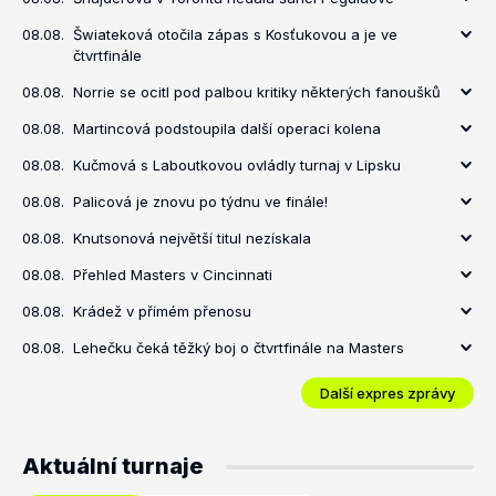
08.08.
Šwiateková otočila zápas s Kosťukovou a je ve
čtvrtfinále
08.08.
Norrie se ocitl pod palbou kritiky některých fanoušků
08.08.
Martincová podstoupila další operaci kolena
08.08.
Kučmová s Laboutkovou ovládly turnaj v Lipsku
08.08.
Palicová je znovu po týdnu ve finále!
08.08.
Knutsonová největší titul nezískala
08.08.
Přehled Masters v Cincinnati
08.08.
Krádež v přímém přenosu
08.08.
Lehečku čeká těžký boj o čtvrtfinále na Masters
Další expres zprávy
Aktuální turnaje