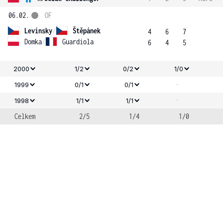
06.02.
OF
Levinsky
/
Štěpánek
4
6
7
Domka
/
Guardiola
6
4
5
2000
1/2
0/2
1/0
-
1999
0/1
0/1
-
1998
1/1
1/1
Celkem
2/5
1/4
1/0