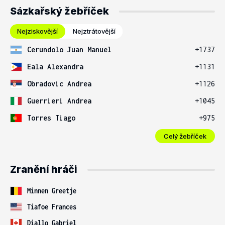
Sázkařský žebříček
Nejziskovější
Nejztrátovější
Cerundolo Juan Manuel
+1737
Eala Alexandra
+1131
Obradovic Andrea
+1126
Guerrieri Andrea
+1045
Torres Tiago
+975
Celý žebříček
Zranění hráči
Minnen Greetje
Tiafoe Frances
Diallo Gabriel