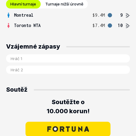
Hlavní turnaje
Turnaje nižší úrovně
Montreal
$9.4M
9
Toronto WTA
$7.4M
10
Vzájemné zápasy
Soutěž
Soutěžte o
10.000 korun!