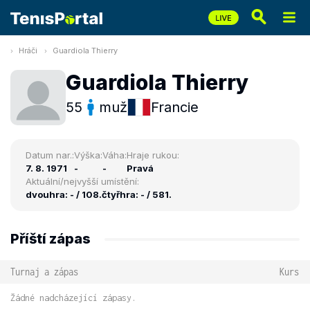
Hráči
Guardiola Thierry
Guardiola Thierry
55
muž
Francie
Datum nar.:
Výška:
Váha:
Hraje rukou:
7. 8. 1971
-
-
Pravá
Aktuální/nejvyšší umístění:
dvouhra: - / 108.
čtyřhra: - / 581.
Příští zápas
Turnaj a zápas
Kurs
Žádné nadcházející zápasy.