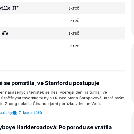
ville ITF
skreč
skreč
 WTA
skreč
skreč
 se pomstila, ve Stanfordu postupuje
r nasazených tenistek se nesl včerejší den na turnaji ve
 úspěšnými favoritkami byla i Ruska Maria Šarapovová, která svým
Jie Zheng oplatila Číňance jarní porážku z Indian Wells.
uality
7 komentářů
ayboye Harkleroadová: Po porodu se vrátila