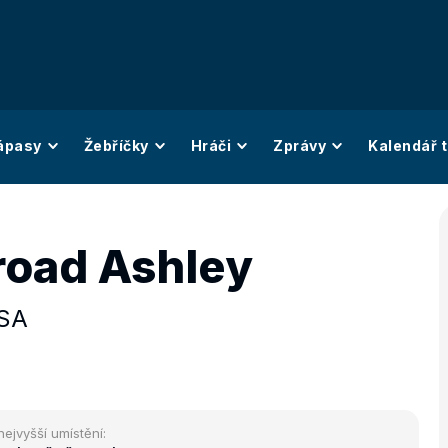
ápasy
Žebříčky
Hráči
Zprávy
Kalendář t
road Ashley
SA
nejvyšší umístění: