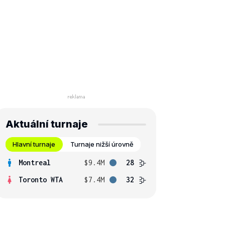
Aktuální turnaje
Hlavní turnaje
Turnaje nižší úrovně
Montreal
$9.4M
28
Toronto WTA
$7.4M
32