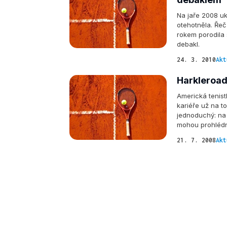
Na jaře 2008 uk
otehotněla. Řeč
rokem porodila 
debakl.
24. 3. 2010
Akt
Harkleroad
Americká tenis
kariéře už na to
jednoduchý: na 
mohou prohlédno
21. 7. 2008
Akt