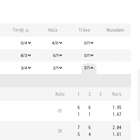
Tvrdý p.
Hala
Tráva
Nezadáno
-
0/4
4/0
0/1
-
8/3
0/1
0/1
-
2/1
3/4
2/1
Kolo
1
2
3
Kurs
6
6
1.95
OF
1
1
1.67
7
6
2.04
2K
5
4
1.61