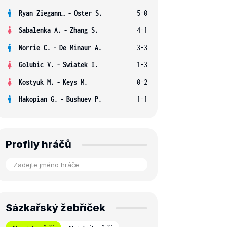
Ryan Ziegann S.
-
Oster S.
5-0
Sabalenka A.
-
Zhang S.
4-1
Norrie C.
-
De Minaur A.
3-3
Golubic V.
-
Swiatek I.
1-3
Kostyuk M.
-
Keys M.
0-2
Hakopian G.
-
Bushuev P.
1-1
Profily hráčů
Sázkařský žebříček