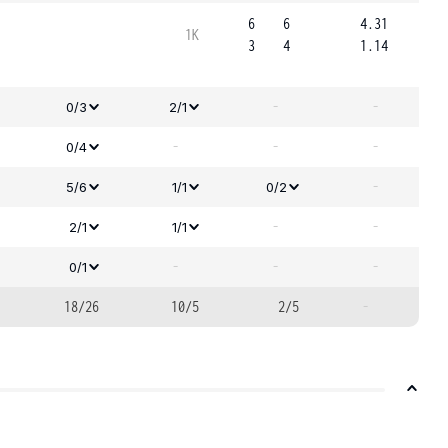
6
6
4.31
1K
3
4
1.14
-
-
0/3
2/1
-
-
-
0/4
-
5/6
1/1
0/2
-
-
2/1
1/1
-
-
-
0/1
18/26
10/5
2/5
-