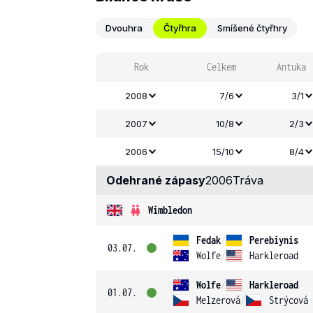
Dvouhra
Čtyřhra
Smíšené čtyřhry
Rok
Celkem
Antuka
2008
7/6
3/1
2007
10/8
2/3
2006
15/10
8/4
Odehrané zápasy
2006
Tráva
Wimbledon
Fedak
/
Perebiynis
03.07.
Wolfe
/
Harkleroad
Wolfe
/
Harkleroad
01.07.
Melzerová
/
Strýcová