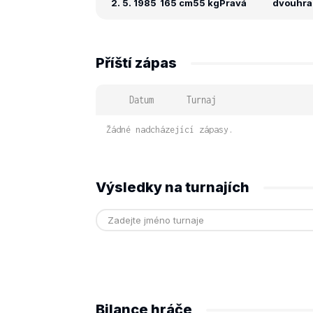
2. 5. 1985
165 cm
55 kg
Pravá
dvouhra: 
Příští zápas
Datum
Turnaj
Žádné nadcházející zápasy.
Výsledky na turnajích
Bilance hráče