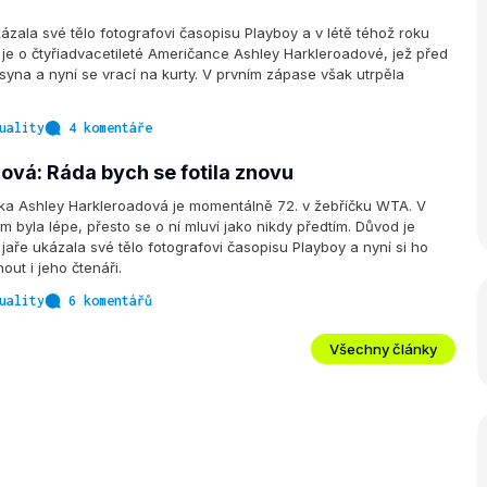
ázala své tělo fotografovi časopisu Playboy a v létě téhož roku
 je o čtyřiadvacetileté Američance Ashley Harkleroadové, jež před
syna a nyní se vrací na kurty. V prvním zápase však utrpěla
uality
4 komentáře
ová: Ráda bych se fotila znovu
tka Ashley Harkleroadová je momentálně 72. v žebříčku WTA. V
m byla lépe, přesto se o ní mluví jako nikdy předtím. Důvod je
jaře ukázala své tělo fotografovi časopisu Playboy a nyní si ho
ut i jeho čtenáři.
uality
6 komentářů
Všechny články