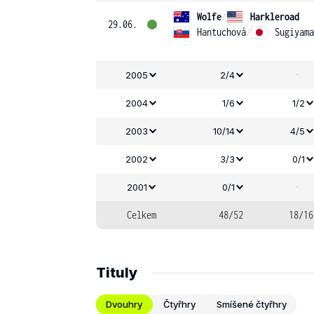
Wolfe
/
Harkleroad
29.06.
Hantuchová
/
Sugiyama
-
2005
2/4
2004
1/6
1/2
2003
10/14
4/5
2002
3/3
0/1
-
2001
0/1
Celkem
48/52
18/16
Tituly
Dvouhry
Čtyřhry
Smíšené čtyřhry