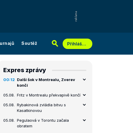
urnajů
Soutěž
Přihlášení
Expres zprávy
00:12
Další šok v Montrealu, Zverev
končí
05.08.
Fritz v Montrealu překvapivě končí
05.08.
Rybakinová zvládla bitvu s
Kasatkinovou
05.08.
Pegulaová v Torontu začala
obratem