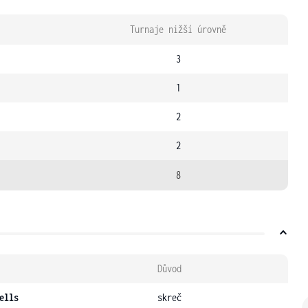
Turnaje nižší úrovně
3
1
2
2
8
Důvod
ells
skreč