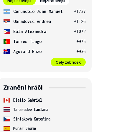
Nejziskovější
Nejztrátovější
Cerundolo Juan Manuel
+1737
Obradovic Andrea
+1126
Eala Alexandra
+1072
Torres Tiago
+975
Aguiard Enzo
+936
Celý žebříček
Zranění hráči
Diallo Gabriel
Tararudee Lanlana
Siniaková Kateřina
Munar Jaume