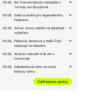
05.08.
Na Townsendovou nestačila v
Torontu ani Bouzková
05.08.
Další ocenění pro legendárního
Federera
05.08.
Sinner znovu zamířil na lékařské
vyšetření
05.08.
Plíšková, Nosková a další Češi
nastoupí na Masters
05.08.
Alcaraz nebude hrát ani v
Cincinnati
05.08.
Sabalenková slaví na úvod
klidnou výhru
Další expres zprávy