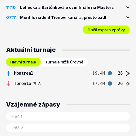
11:10
Lehečka a Bartůňková o osmifinále na Masters
07:11
Monfils nadělil Tienovi kanára, přesto padl
Další expres zprávy
Aktuální turnaje
Hlavní turnaje
Turnaje nižší úrovně
Montreal
$9.4M
28
Toronto WTA
$7.4M
26
Vzájemné zápasy