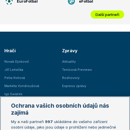
EuroFotbal
eFotbal
Další partneři
Hráči
Zprávy
Novak Djokovič
Aktuality
Jiří Lehečka
Tenisová Previews
Petra Kvitová
Rozhovory
Markéta Vondroušová
Express zprávy
Iga Swiatek
Marie Bouzková
Ochrana vašich osobních údajů nás
Žebříčky
Kalendář turnajů
zajímá
My a naši partneři
997
ukládáme do vašeho zařízení
Žebříček ATP (muži)
Australian Open
osobní údaje, jako jsou údaje o prohlížení nebo jedinečné