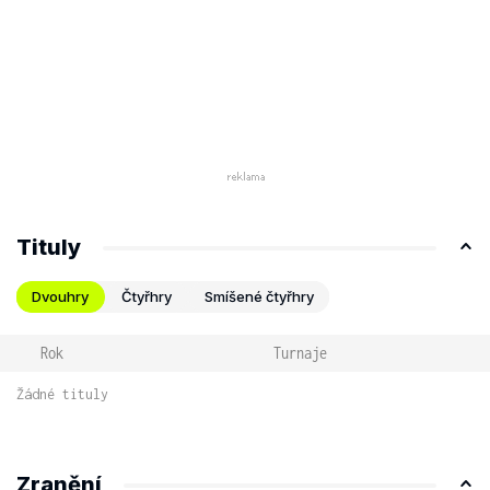
Tituly
Dvouhry
Čtyřhry
Smíšené čtyřhry
Rok
Turnaje
Žádné tituly
Zranění