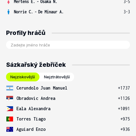
Mertens E.
-
Osaka N.
3-5
Norrie C.
-
De Minaur A.
3-3
Profily hráčů
Sázkařský žebříček
Nejziskovější
Nejztrátovější
Cerundolo Juan Manuel
+1737
Obradovic Andrea
+1126
Eala Alexandra
+1091
Torres Tiago
+975
Aguiard Enzo
+936