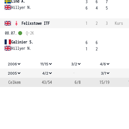
Lind A.
3
6
7
Hillyer N.
6
4
5
Felixstowe ITF
1
2
3
Kurs
08.07.
Q-2K
Galinier S.
6
6
Hillyer N.
1
2
2006
11/15
3/2
4/6
-
2005
4/2
3/1
Celkem
43/54
6/8
15/19