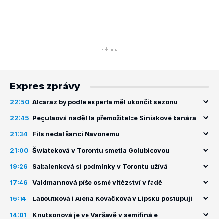
Expres zprávy
22:50
Alcaraz by podle experta měl ukončit sezonu
22:45
Pegulaová nadělila přemožitelce Siniakové kanára
21:34
Fils nedal šanci Navonemu
21:00
Šwiateková v Torontu smetla Golubicovou
19:26
Sabalenková si podmínky v Torontu užívá
17:46
Valdmannová píše osmé vítězství v řadě
16:14
Laboutková i Alena Kovačková v Lipsku postupují
14:01
Knutsonová je ve Varšavě v semifinále