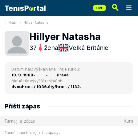
Hráči
Hillyer Natasha
Hillyer Natasha
37
žena
Velká Británie
Datum nar.:
Výška:
Váha:
Hraje rukou:
19. 9. 1988
-
-
Pravá
Aktuální/nejvyšší umístění:
dvouhra: - / 1036.
čtyřhra: - / 1132.
Příští zápas
Turnaj a zápas
Kurs
Žádné nadcházející zápasy.