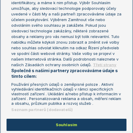
Žebříček WTA (ženy)
French Open
identifikátory, a máme k nim přístup. Výběr Souhlasím
umožňuje, aby sledovací technologie podporovaly účely
Sázkařský žebříček
Wimbledon
uvedené v části My a naši partneři zpracováváme údaje za
US Open
účelem poskytování. Výběrem Zamítnout vše nebo
odvoláním svého souhlasu je zakážete. Pokud jsou
Turnaj mistrů
sledovací technologie zakázány, některé zobrazené
Turnaj mistryň
obsahy a reklamy pro vás nemusí být tolik relevantní. Tuto
Aktualní trendy
nabídku můžete kdykoli znovu zobrazit a změnit své volby
nebo souhlas odvolat kliknutím na odkaz Řízení předvoleb
ve spodní části webové stránky. Vaše volby se projeví v
Fotbalové přestupy
našem Internetová stránka. Další podrobnosti naleznete v
Livesport Daily
našich Zásadách ochrany osobních údajů.
Třetí strany
Společně s našimi partnery zpracováváme údaje s
LS Prague Open
tímto cílem:
Používání přesných údajů o zeměpisné poloze . Aktivní
vyhledávání identifikačních údajů v rámci specifických
vlastností zařízení . Ukládání a/nebo přístup k informacím v
Podmínky užití
Nastavení soukromí
zařízení . Personalizovaná reklama a obsah, měření reklam
GDPR a žurnalistika
Reklama
a obsahu, průzkum publika a rozvoj služeb .
Informace o zpracování osobních
Kontakt
Seznam partnerů (dodavatelů)
údajů
Tiráž
Souhlasím
Copyright © 2008-2026 TenisPortal.cz. Využíváme zpravodajství ČTK.