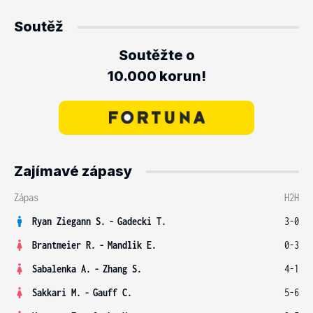
Soutěž
Soutěžte o
10.000 korun!
Zajímavé zápasy
Zápas
H2H
Ryan Ziegann S.
-
Gadecki T.
3-0
Brantmeier R.
-
Mandlik E.
0-3
Sabalenka A.
-
Zhang S.
4-1
Sakkari M.
-
Gauff C.
5-6