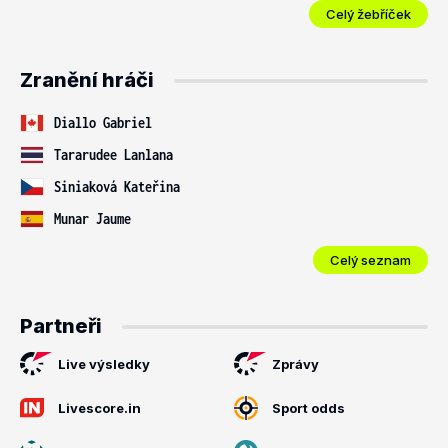
Celý žebříček
Zranění hráči
Diallo Gabriel
Tararudee Lanlana
Siniaková Kateřina
Munar Jaume
Celý seznam
Partneři
Live výsledky
Zprávy
Livescore.in
Sport odds