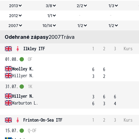
2013
3/8
2/2
1/3
-
-
2012
1/1
2007
10/14
1/2
1/2
Odehrané zápasy
2007
Tráva
Ilkley ITF
1
2
3
Kurs
01.08.
OF
Woolley K.
6
6
Hillyer N.
3
2
31.07.
1K
Hillyer N.
3
6
6
Warburton L.
6
3
4
Frinton-On-Sea ITF
1
2
3
Kurs
15.07.
Q-OF