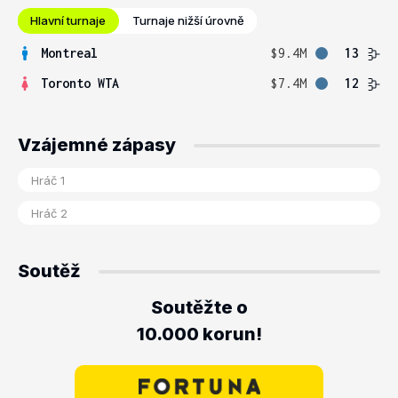
Hlavní turnaje
Turnaje nižší úrovně
Montreal
$9.4M
13
Toronto WTA
$7.4M
12
Vzájemné zápasy
Soutěž
Soutěžte o
10.000 korun!