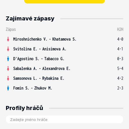
Zajímavé zápasy
Zápas
H2H
Miroshnichenko V.
-
Khatamova S.
4-0
Svitolina E.
-
Anisimova A.
4-1
D'Agostino S.
-
Tabacco G.
0-3
Sabalenka A.
-
Alexandrova E.
5-4
Samsonova L.
-
Rybakina E.
4-2
Fomin S.
-
Zhukov M.
2-3
Profily hráčů