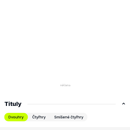
Tituly
Dvouhry
Čtyřhry
Smíšené čtyřhry