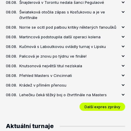
08.08.
Šnajderová v Torontu nedala šanci Pegulaové
08.08.
Šwiateková otočila zápas s Kosťukovou a je ve
čtvrtfinále
08.08.
Norrie se ocitl pod palbou kritiky některých fanoušků
08.08.
Martincová podstoupila další operaci kolena
08.08.
Kučmová s Laboutkovou ovládly turnaj v Lipsku
08.08.
Palicová je znovu po týdnu ve finále!
08.08.
Knutsonová největší titul nezískala
08.08.
Přehled Masters v Cincinnati
08.08.
Krádež v přímém přenosu
08.08.
Lehečku čeká těžký boj o čtvrtfinále na Masters
Další expres zprávy
Aktuální turnaje