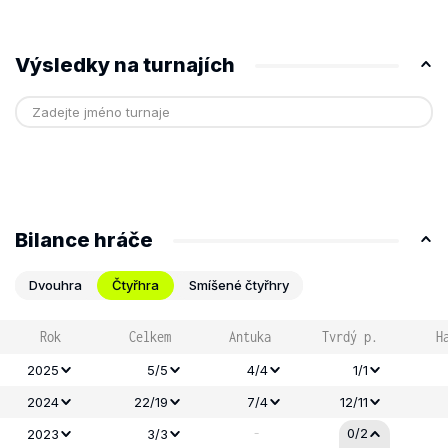
Výsledky na turnajích
Bilance hráče
Dvouhra
Čtyřhra
Smíšené čtyřhry
Rok
Celkem
Antuka
Tvrdý p.
H
2025
5/5
4/4
1/1
2024
22/19
7/4
12/11
-
0/2
2023
3/3