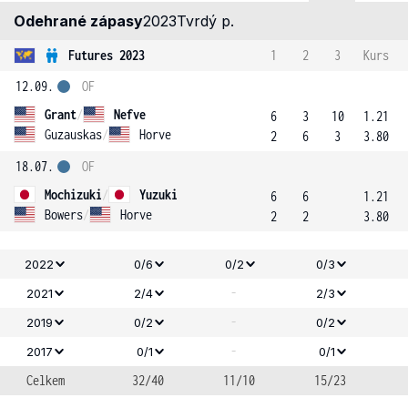
Odehrané zápasy
2023
Tvrdý p.
Futures 2023
1
2
3
Kurs
12.09.
OF
Grant
/
Nefve
6
3
10
1.21
Guzauskas
/
Horve
2
6
3
3.80
18.07.
OF
Mochizuki
/
Yuzuki
6
6
1.21
Bowers
/
Horve
2
2
3.80
2022
0/6
0/2
0/3
-
2021
2/4
2/3
-
2019
0/2
0/2
-
2017
0/1
0/1
Celkem
32/40
11/10
15/23