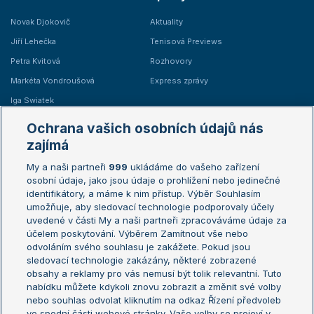
Novak Djokovič
Aktuality
Jiří Lehečka
Tenisová Previews
Petra Kvitová
Rozhovory
Markéta Vondroušová
Express zprávy
Iga Swiatek
Marie Bouzková
Ochrana vašich osobních údajů nás
Žebříčky
Kalendář turnajů
zajímá
My a naši partneři
999
ukládáme do vašeho zařízení
Žebříček ATP (muži)
Australian Open
osobní údaje, jako jsou údaje o prohlížení nebo jedinečné
Žebříček WTA (ženy)
French Open
identifikátory, a máme k nim přístup. Výběr Souhlasím
umožňuje, aby sledovací technologie podporovaly účely
Sázkařský žebříček
Wimbledon
uvedené v části My a naši partneři zpracováváme údaje za
US Open
účelem poskytování. Výběrem Zamítnout vše nebo
odvoláním svého souhlasu je zakážete. Pokud jsou
Turnaj mistrů
sledovací technologie zakázány, některé zobrazené
Turnaj mistryň
obsahy a reklamy pro vás nemusí být tolik relevantní. Tuto
Aktualní trendy
nabídku můžete kdykoli znovu zobrazit a změnit své volby
nebo souhlas odvolat kliknutím na odkaz Řízení předvoleb
ve spodní části webové stránky. Vaše volby se projeví v
Fotbalové přestupy