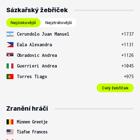
Sázkařský žebříček
Nejziskovější
Nejztrátovější
Cerundolo Juan Manuel
+1737
Eala Alexandra
+1131
Obradovic Andrea
+1126
Guerrieri Andrea
+1045
Torres Tiago
+975
Celý žebříček
Zranění hráči
Minnen Greetje
Tiafoe Frances