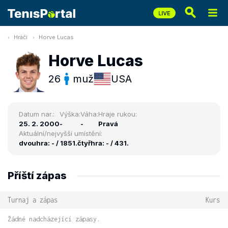
Hráči
Horve Lucas
Horve Lucas
26
muž
USA
Datum nar.:
Výška:
Váha:
Hraje rukou:
25. 2. 2000
-
-
Pravá
Aktuální/nejvyšší umístění:
dvouhra: - / 1851.
čtyřhra: - / 431.
Příští zápas
Turnaj a zápas
Kurs
Žádné nadcházející zápasy.