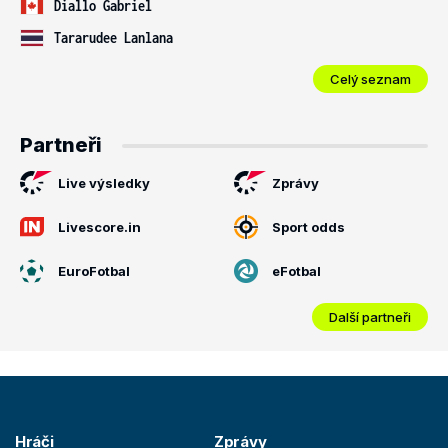
Diallo Gabriel
Tararudee Lanlana
Celý seznam
Partneři
Live výsledky
Zprávy
Livescore.in
Sport odds
EuroFotbal
eFotbal
Další partneři
Hráči
Zprávy