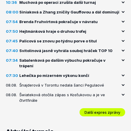
10:36
Muchová po operaci zrušila další turnaj
08:00
Siniaková a Zhang zničily Gauffovou a dál dominují
07:54
Brenda Fruhvirtová pokračuje v návratu
07:50
Hejtmánková hraje o druhou trofej
07:45
Palicová se znovu po týdnu porve o titul
07:40
Svitolinová jasně vyhrála souboj hráček TOP 10
07:34
Sabalenková po dalším výbuchu pokračuje v
trápení
07:30
Lehečka po mizerném výkonu končí
08.08.
Šnajderová v Torontu nedala šanci Pegulaové
08.08.
Šwiateková otočila zápas s Kosťukovou a je ve
čtvrtfinále
Další expres zprávy