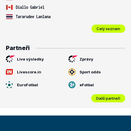
Diallo Gabriel
Tararudee Lanlana
Celý seznam
Partneři
Live výsledky
Zprávy
Livescore.in
Sport odds
EuroFotbal
eFotbal
Další partneři