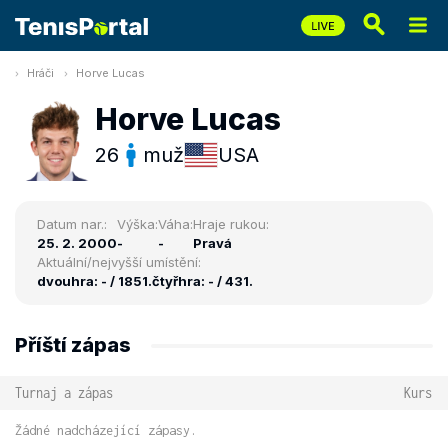
Hráči
Horve Lucas
Horve Lucas
26
muž
USA
Datum nar.:
Výška:
Váha:
Hraje rukou:
25. 2. 2000
-
-
Pravá
Aktuální/nejvyšší umístění:
dvouhra: - / 1851.
čtyřhra: - / 431.
Příští zápas
Turnaj a zápas
Kurs
Žádné nadcházející zápasy.