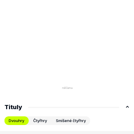
Tituly
Dvouhry
Čtyřhry
Smíšené čtyřhry