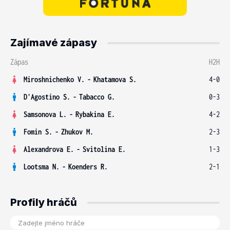
Zajímavé zápasy
Zápas
H2H
Miroshnichenko V.
-
Khatamova S.
4-0
D'Agostino S.
-
Tabacco G.
0-3
Samsonova L.
-
Rybakina E.
4-2
Fomin S.
-
Zhukov M.
2-3
Alexandrova E.
-
Svitolina E.
1-3
Lootsma N.
-
Koenders R.
2-1
Profily hráčů