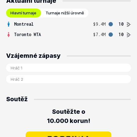
Aktuální turnaje
Hlavní turnaje
Turnaje nižší úrovně
Montreal
$9.4M
10
Toronto WTA
$7.4M
10
Vzájemné zápasy
Soutěž
Soutěžte o
10.000 korun!