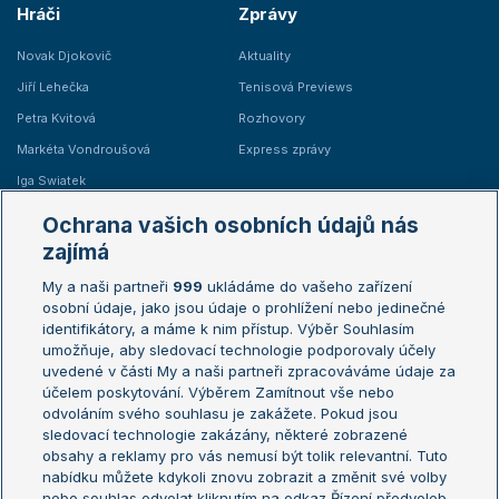
Hráči
Zprávy
Novak Djokovič
Aktuality
Jiří Lehečka
Tenisová Previews
Petra Kvitová
Rozhovory
Markéta Vondroušová
Express zprávy
Iga Swiatek
Marie Bouzková
Ochrana vašich osobních údajů nás
Žebříčky
Kalendář turnajů
zajímá
My a naši partneři
999
ukládáme do vašeho zařízení
Žebříček ATP (muži)
Australian Open
osobní údaje, jako jsou údaje o prohlížení nebo jedinečné
Žebříček WTA (ženy)
French Open
identifikátory, a máme k nim přístup. Výběr Souhlasím
umožňuje, aby sledovací technologie podporovaly účely
Sázkařský žebříček
Wimbledon
uvedené v části My a naši partneři zpracováváme údaje za
US Open
účelem poskytování. Výběrem Zamítnout vše nebo
odvoláním svého souhlasu je zakážete. Pokud jsou
Turnaj mistrů
sledovací technologie zakázány, některé zobrazené
Turnaj mistryň
obsahy a reklamy pro vás nemusí být tolik relevantní. Tuto
Aktualní trendy
nabídku můžete kdykoli znovu zobrazit a změnit své volby
nebo souhlas odvolat kliknutím na odkaz Řízení předvoleb