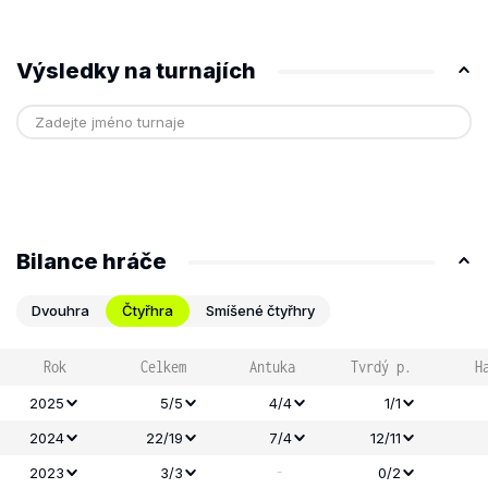
Výsledky na turnajích
Bilance hráče
Dvouhra
Čtyřhra
Smíšené čtyřhry
Rok
Celkem
Antuka
Tvrdý p.
H
2025
5/5
4/4
1/1
2024
22/19
7/4
12/11
-
2023
3/3
0/2