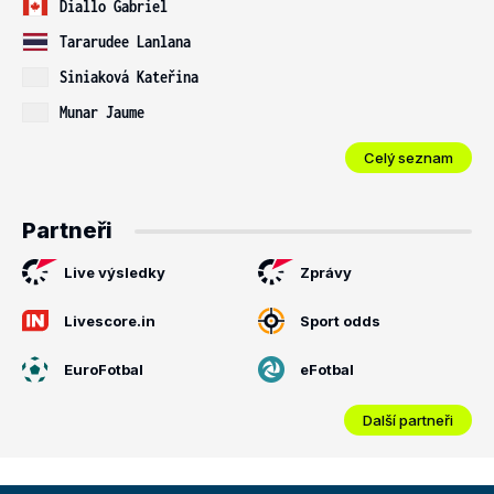
Diallo Gabriel
Tararudee Lanlana
Siniaková Kateřina
Munar Jaume
Celý seznam
Partneři
Live výsledky
Zprávy
Livescore.in
Sport odds
EuroFotbal
eFotbal
Další partneři