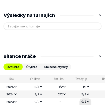
Výsledky na turnajích
Bilance hráče
Dvouhra
Čtyřhra
Smíšené čtyřhry
Rok
Celkem
Antuka
Tvrdý p.
H
2025
8/4
1/2
1/1
2024
8/7
2/2
5/3
-
0/2
2023
0/2