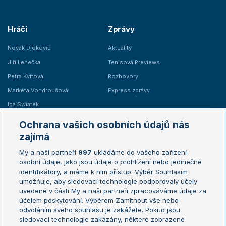
Hráči
Zprávy
Novak Djokovič
Aktuality
Jiří Lehečka
Tenisová Previews
Petra Kvitová
Rozhovory
Markéta Vondroušová
Express zprávy
Iga Swiatek
Marie Bouzková
Ochrana vašich osobních údajů nás
Žebříčky
Kalendář turnajů
zajímá
My a naši partneři
997
ukládáme do vašeho zařízení
Žebříček ATP (muži)
Australian Open
osobní údaje, jako jsou údaje o prohlížení nebo jedinečné
Žebříček WTA (ženy)
French Open
identifikátory, a máme k nim přístup. Výběr Souhlasím
umožňuje, aby sledovací technologie podporovaly účely
Sázkařský žebříček
Wimbledon
uvedené v části My a naši partneři zpracováváme údaje za
US Open
účelem poskytování. Výběrem Zamítnout vše nebo
odvoláním svého souhlasu je zakážete. Pokud jsou
Turnaj mistrů
sledovací technologie zakázány, některé zobrazené
Turnaj mistryň