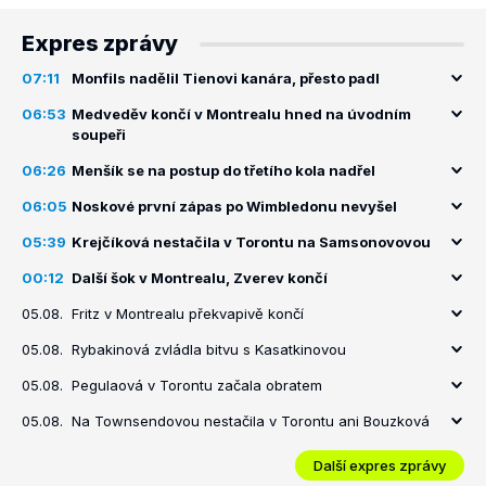
Expres zprávy
07:11
Monfils nadělil Tienovi kanára, přesto padl
06:53
Medveděv končí v Montrealu hned na úvodním
soupeři
06:26
Menšík se na postup do třetího kola nadřel
06:05
Noskové první zápas po Wimbledonu nevyšel
05:39
Krejčíková nestačila v Torontu na Samsonovovou
00:12
Další šok v Montrealu, Zverev končí
05.08.
Fritz v Montrealu překvapivě končí
05.08.
Rybakinová zvládla bitvu s Kasatkinovou
05.08.
Pegulaová v Torontu začala obratem
05.08.
Na Townsendovou nestačila v Torontu ani Bouzková
Další expres zprávy