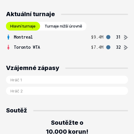
Aktuální turnaje
Hlavní turnaje
Turnaje nižší úrovně
Montreal
$9.4M
31
Toronto WTA
$7.4M
32
Vzájemné zápasy
Soutěž
Soutěžte o
10.000 korun!