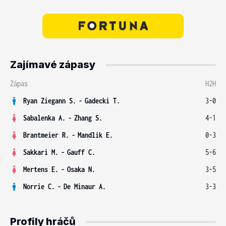
Zajímavé zápasy
Zápas
H2H
Ryan Ziegann S.
-
Gadecki T.
3-0
Sabalenka A.
-
Zhang S.
4-1
Brantmeier R.
-
Mandlik E.
0-3
Sakkari M.
-
Gauff C.
5-6
Mertens E.
-
Osaka N.
3-5
Norrie C.
-
De Minaur A.
3-3
Profily hráčů