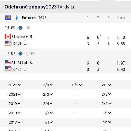
Odehrané zápasy
2023
Tvrdý p.
Futures 2023
1
2
3
Kurs
14.09.
1K
4
Stakusic M.
6
6
6
1.10
Horve L.
3
7
1
5.66
17.07.
Q-1K
Al Allaf K.
6
6
1.07
Horve L.
0
3
6.40
2022
3/8
0/2
2/3
-
2021
2/3
2/3
-
2019
2/4
2/4
-
2018
1/1
1/1
-
2017
1/1
1/1