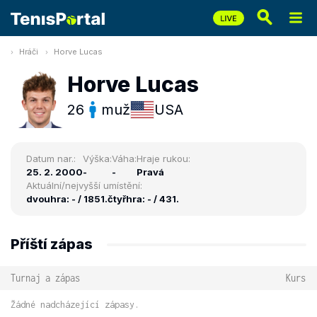
Hráči
Horve Lucas
Horve Lucas
26
muž
USA
Datum nar.:
Výška:
Váha:
Hraje rukou:
25. 2. 2000
-
-
Pravá
Aktuální/nejvyšší umístění:
dvouhra: - / 1851.
čtyřhra: - / 431.
Příští zápas
Turnaj a zápas
Kurs
Žádné nadcházející zápasy.