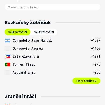
Sázkařský žebříček
Nejziskovější
Nejztrátovější
Cerundolo Juan Manuel
+1737
Obradovic Andrea
+1126
Eala Alexandra
+1091
Torres Tiago
+975
Aguiard Enzo
+936
Celý žebříček
Zranění hráči