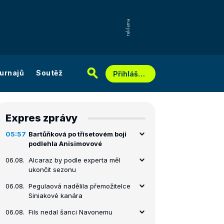
urnajů
Soutěž
Přihlášení
Expres zprávy
05:57
Bartůňková po třísetovém boji
podlehla Anisimovové
06.08.
Alcaraz by podle experta měl
ukončit sezonu
06.08.
Pegulaová nadělila přemožitelce
Siniakové kanára
06.08.
Fils nedal šanci Navonemu