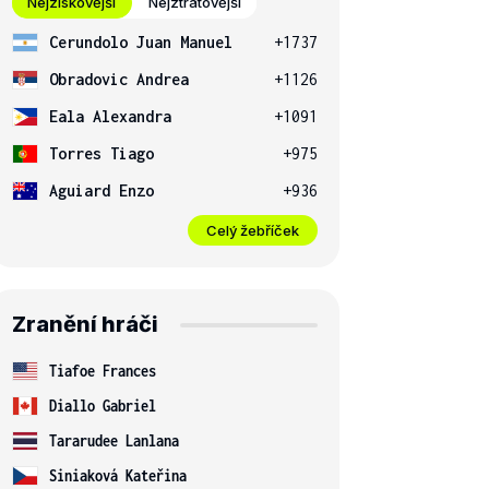
Nejziskovější
Nejztrátovější
Cerundolo Juan Manuel
+1737
Obradovic Andrea
+1126
Eala Alexandra
+1091
Torres Tiago
+975
Aguiard Enzo
+936
Celý žebříček
Zranění hráči
Tiafoe Frances
Diallo Gabriel
Tararudee Lanlana
Siniaková Kateřina