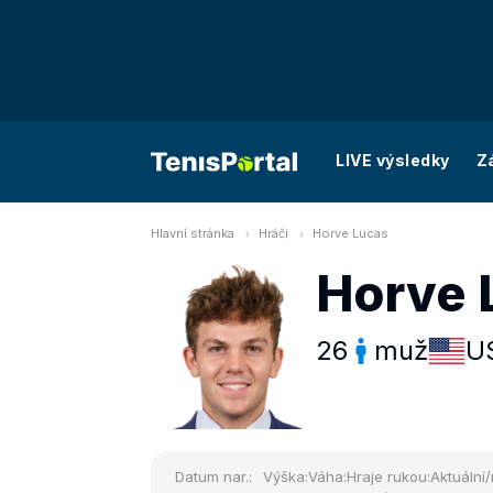
LIVE výsledky
Z
Hlavní stránka
Hráči
Horve Lucas
Horve 
26
muž
U
Datum nar.:
Výška:
Váha:
Hraje rukou:
Aktuální/