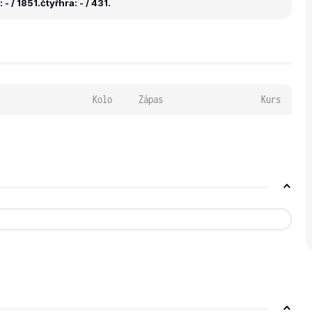
 - / 1851.
čtyřhra: - / 431.
Kolo
Zápas
Kurs