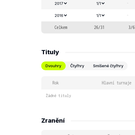
-
2017
1/1
-
2016
1/1
Celkem
26/31
3/6
Tituly
Dvouhry
Čtyřhry
Smíšené čtyřhry
Rok
Hlavní turnaje
Žádné tituly
Zranění