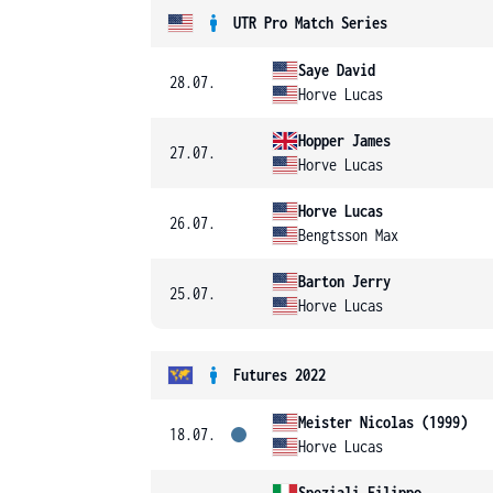
UTR Pro Match Series
Saye David
28.07.
Horve Lucas
Hopper James
27.07.
Horve Lucas
Horve Lucas
26.07.
Bengtsson Max
Barton Jerry
25.07.
Horve Lucas
Futures 2022
Meister Nicolas (1999)
18.07.
Horve Lucas
Speziali Filippo