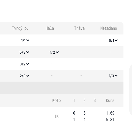
Tvrdý p.
Hala
Tráva
Nezadáno
-
-
1/1
6/1
-
-
5/3
1/2
-
-
-
0/2
-
-
2/3
1/3
Kolo
1
2
3
Kurs
6
6
1.09
1K
1
4
5.81