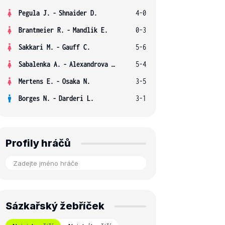
Pegula J.
-
Shnaider D.
4-0
Brantmeier R.
-
Mandlik E.
0-3
Sakkari M.
-
Gauff C.
5-6
Sabalenka A.
-
Alexandrova E.
5-4
Mertens E.
-
Osaka N.
3-5
Borges N.
-
Darderi L.
3-1
Profily hráčů
Sázkařský žebříček