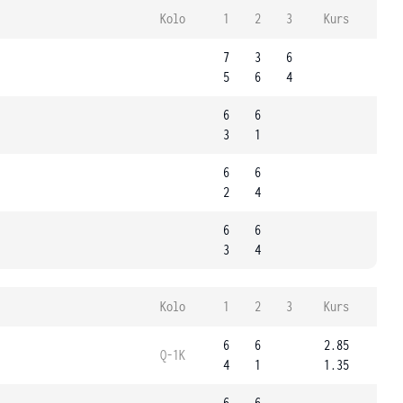
Kolo
1
2
3
Kurs
7
3
6
5
6
4
6
6
3
1
6
6
2
4
6
6
3
4
Kolo
1
2
3
Kurs
6
6
2.85
Q-1K
4
1
1.35
6
6