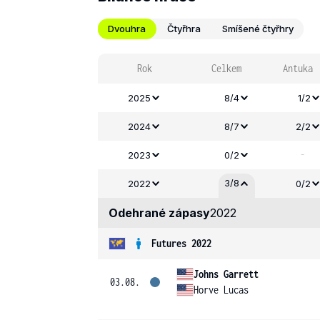
Dvouhra
Čtyřhra
Smíšené čtyřhry
Rok
Celkem
Antuka
2025
8/4
1/2
2024
8/7
2/2
-
2023
0/2
3/8
2022
0/2
Odehrané zápasy
2022
Futures 2022
Johns Garrett
03.08.
Horve Lucas