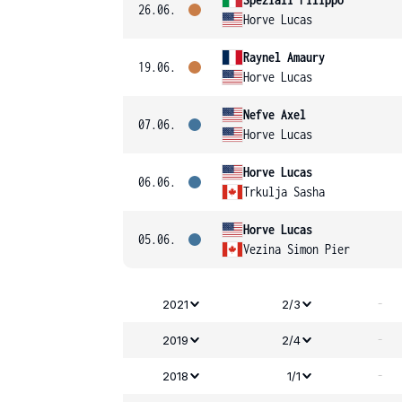
26.06.
Horve Lucas
Raynel Amaury
19.06.
Horve Lucas
Nefve Axel
07.06.
Horve Lucas
Horve Lucas
06.06.
Trkulja Sasha
Horve Lucas
05.06.
Vezina Simon Pier
-
2021
2/3
-
2019
2/4
-
2018
1/1