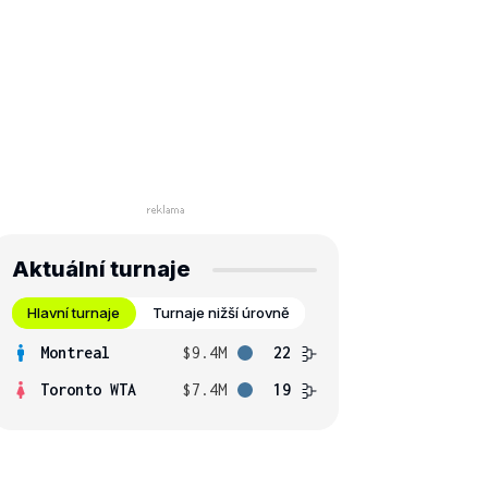
Aktuální turnaje
Hlavní turnaje
Turnaje nižší úrovně
Montreal
$9.4M
22
Toronto WTA
$7.4M
19