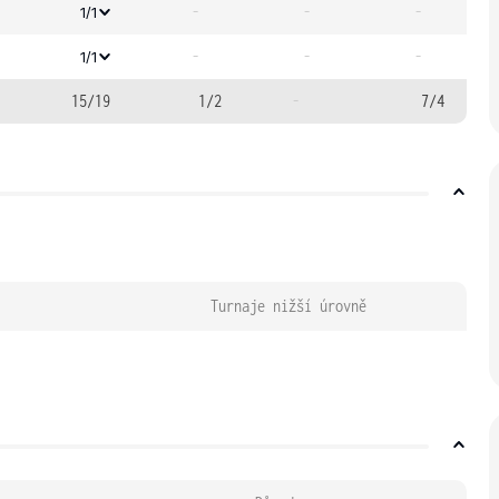
-
-
-
1/1
-
-
-
1/1
15/19
1/2
-
7/4
Turnaje nižší úrovně