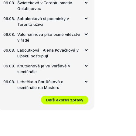
06.08.
Šwiateková v Torontu smetla
Golubicovou
06.08.
Sabalenková si podmínky v
Torontu užívá
06.08.
Valdmannová píše osmé vítězství
v řadě
06.08.
Laboutková i Alena Kovačková v
Lipsku postupují
06.08.
Knutsonová je ve Varšavě v
semifinále
06.08.
Lehečka a Bartůňková o
osmifinále na Masters
Další expres zprávy