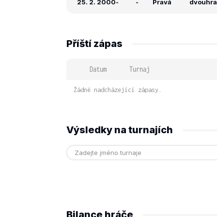
25. 2. 2000
-
-
Pravá
dvouhra:
Příští zápas
Datum
Turnaj
Žádné nadcházející zápasy.
Výsledky na turnajích
Bilance hráče