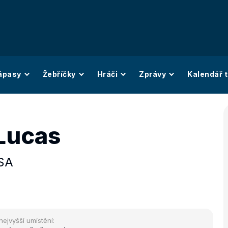
ápasy
Žebříčky
Hráči
Zprávy
Kalendář t
Lucas
SA
nejvyšší umístění: