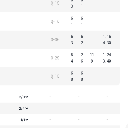
Q-1K
3
1
6
6
Q-1K
1
1
6
6
1.16
Q-OF
3
2
4.30
6
2
11
1.24
Q-2K
4
6
9
3.40
6
6
Q-1K
0
0
-
-
-
2/3
-
-
-
2/4
-
-
-
1/1